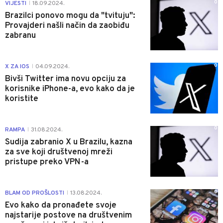
0
VIJESTI
18.09.2024.
|
Brazilci ponovo mogu da "tvituju":
Provajderi našli način da zaobiđu
zabranu
0
X ZA IOS
04.09.2024.
|
Bivši Twitter ima novu opciju za
korisnike iPhone-a, evo kako da je
koristite
0
RAMPA
31.08.2024.
|
Sudija zabranio X u Brazilu, kazna
za sve koji društvenoj mreži
pristupe preko VPN-a
0
BLAM OD PROŠLOSTI
13.08.2024.
|
Evo kako da pronađete svoje
najstarije postove na društvenim