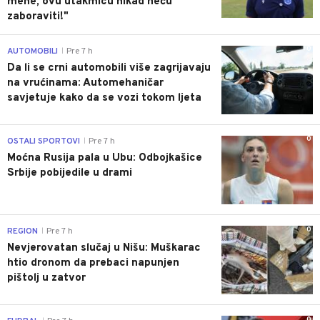
mene, ovu utakmicu nikad neću
zaboraviti!"
0
AUTOMOBILI
Pre 7 h
|
Da li se crni automobili više zagrijavaju
na vrućinama: Automehaničar
savjetuje kako da se vozi tokom ljeta
0
OSTALI SPORTOVI
Pre 7 h
|
Moćna Rusija pala u Ubu: Odbojkašice
Srbije pobijedile u drami
0
REGION
Pre 7 h
|
Nevjerovatan slučaj u Nišu: Muškarac
htio dronom da prebaci napunjen
pištolj u zatvor
0