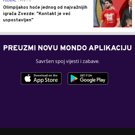
FUDBAL
Pre 7 h
|
Olimpijakos hoće jednog od najvažnijih
igrača Zvezde: "Kontakt je već
uspostavljen"
PREUZMI NOVU MONDO APLIKACIJU
Savršen spoj vijesti i zabave.