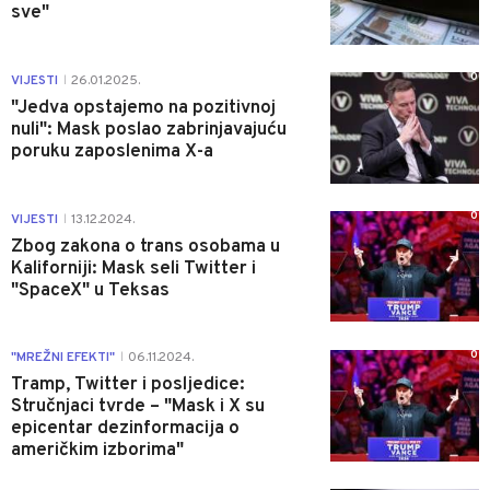
sve"
0
VIJESTI
26.01.2025.
|
"Jedva opstajemo na pozitivnoj
nuli": Mask poslao zabrinjavajuću
poruku zaposlenima X-a
0
VIJESTI
13.12.2024.
|
Zbog zakona o trans osobama u
Kaliforniji: Mask seli Twitter i
"SpaceX" u Teksas
0
"MREŽNI EFEKTI"
06.11.2024.
|
Tramp, Twitter i posljedice:
Stručnjaci tvrde – "Mask i X su
epicentar dezinformacija o
američkim izborima"