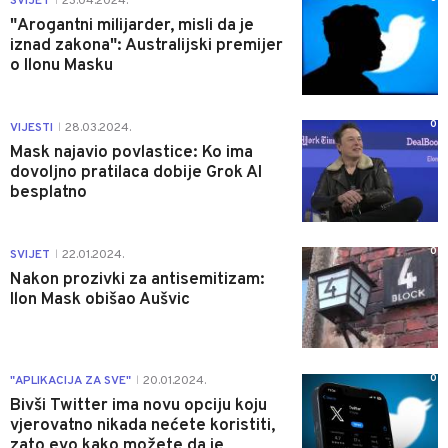
SVIJET
23.04.2024.
|
"Arogantni milijarder, misli da je
iznad zakona": Australijski premijer
o Ilonu Masku
0
VIJESTI
28.03.2024.
|
Mask najavio povlastice: Ko ima
dovoljno pratilaca dobije Grok AI
besplatno
0
SVIJET
22.01.2024.
|
Nakon prozivki za antisemitizam:
Ilon Mask obišao Aušvic
0
"APLIKACIJA ZA SVE"
20.01.2024.
|
Bivši Twitter ima novu opciju koju
vjerovatno nikada nećete koristiti,
zato evo kako možete da je