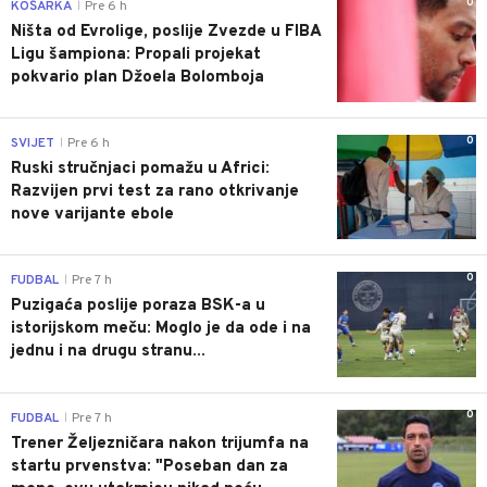
0
KOŠARKA
Pre 6 h
|
Ništa od Evrolige, poslije Zvezde u FIBA
Ligu šampiona: Propali projekat
pokvario plan Džoela Bolomboja
0
SVIJET
Pre 6 h
|
Ruski stručnjaci pomažu u Africi:
Razvijen prvi test za rano otkrivanje
nove varijante ebole
0
FUDBAL
Pre 7 h
|
Puzigaća poslije poraza BSK-a u
istorijskom meču: Moglo je da ode i na
jednu i na drugu stranu...
0
FUDBAL
Pre 7 h
|
Trener Željezničara nakon trijumfa na
startu prvenstva: "Poseban dan za