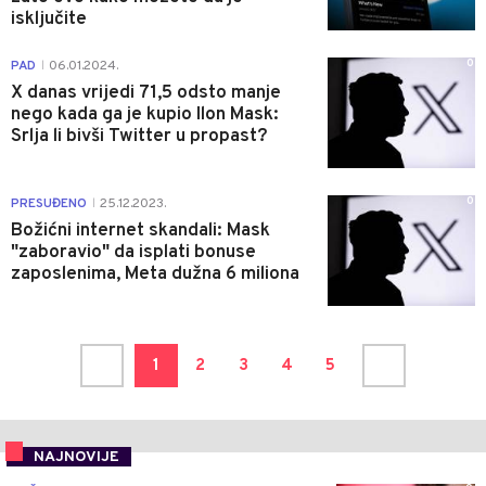
isključite
0
PAD
06.01.2024.
|
X danas vrijedi 71,5 odsto manje
nego kada ga je kupio Ilon Mask:
Srlja li bivši Twitter u propast?
0
PRESUĐENO
25.12.2023.
|
Božićni internet skandali: Mask
"zaboravio" da isplati bonuse
zaposlenima, Meta dužna 6 miliona
1
2
3
4
5
NAJNOVIJE