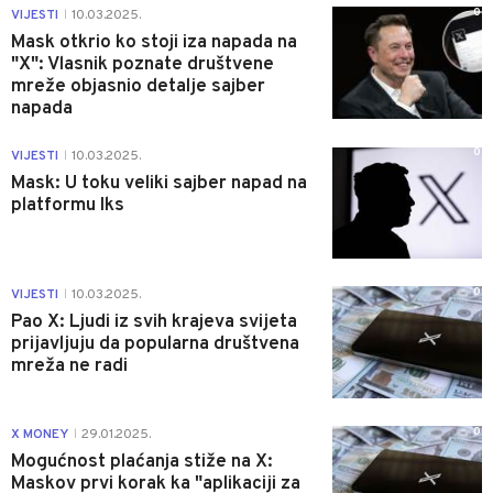
0
VIJESTI
10.03.2025.
|
Mask otkrio ko stoji iza napada na
"X": Vlasnik poznate društvene
mreže objasnio detalje sajber
napada
0
VIJESTI
10.03.2025.
|
Mask: U toku veliki sajber napad na
platformu Iks
0
VIJESTI
10.03.2025.
|
Pao X: Ljudi iz svih krajeva svijeta
prijavljuju da popularna društvena
mreža ne radi
0
X MONEY
29.01.2025.
|
Mogućnost plaćanja stiže na X:
Maskov prvi korak ka "aplikaciji za