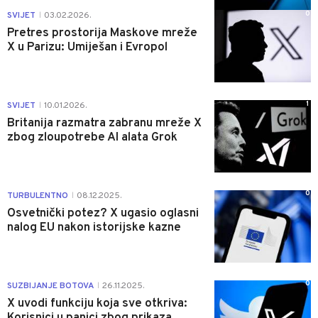
0
SVIJET
03.02.2026.
|
Pretres prostorija Maskove mreže
X u Parizu: Umiješan i Evropol
1
SVIJET
10.01.2026.
|
Britanija razmatra zabranu mreže X
zbog zloupotrebe AI alata Grok
0
TURBULENTNO
08.12.2025.
|
Osvetnički potez? X ugasio oglasni
nalog EU nakon istorijske kazne
0
SUZBIJANJE BOTOVA
26.11.2025.
|
X uvodi funkciju koja sve otkriva:
Korisnici u panici zbog prikaza