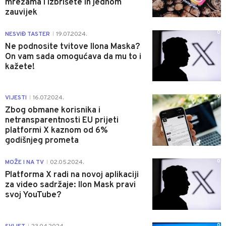
mrežama i izbrišete ih jednom
zauvijek
0
NESVIĐ TASTER
19.07.2024.
|
Ne podnosite tvitove Ilona Maska?
On vam sada omogućava da mu to i
kažete!
0
VIJESTI
16.07.2024.
|
Zbog obmane korisnika i
netransparentnosti EU prijeti
platformi X kaznom od 6%
godišnjeg prometa
0
MOŽE I NA TV
02.05.2024.
|
Platforma X radi na novoj aplikaciji
za video sadržaje: Ilon Mask pravi
svoj YouTube?
0