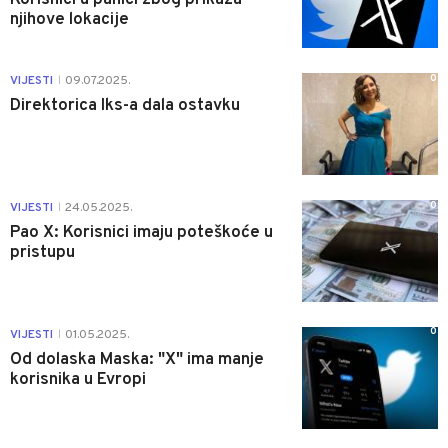
njihove lokacije
0
VIJESTI
09.07.2025.
|
Direktorica Iks-a dala ostavku
0
VIJESTI
24.05.2025.
|
Pao X: Korisnici imaju poteškoće u
pristupu
0
VIJESTI
01.05.2025.
|
Od dolaska Maska: "X" ima manje
korisnika u Evropi