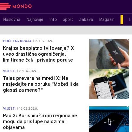
Naslovna
Najnovije
Info
Sport
Zabava
Magazin
M
0
POČETAK KRAJA
19.05.2026.
|
Kraj za besplatno tvitovanje? X
uveo drastična ograničenja,
limitirane čak i privatne poruke
0
VIJESTI
27.04.2026.
|
Talas prevara na mreži X: Ne
nasjedajte na poruku "Možeš li da
glasaš za mene?"
0
VIJESTI
16.02.2026.
|
Pao X: Korisnici širom regiona ne
mogu da pristupe nalozima i
objavama