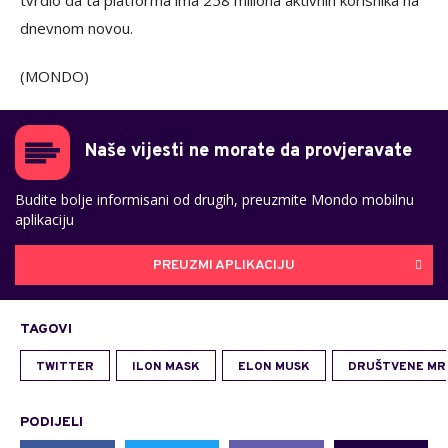
tvrdio da ta platforma ima 258 miliona aktivnih korisnika na
dnevnom novou.
(MONDO)
Naše vijesti ne morate da provjeravate
Budite bolje informisani od drugih, preuzmite Mondo mobilnu
aplikaciju
PREUZMI APLIKACIJU
TAGOVI
TWITTER
ILON MASK
ELON MUSK
DRUŠTVENE MR
PODIJELI