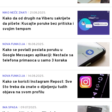
0
NIKO NEĆE ZNATI
21.08.2025.
|
Kako da od drugih na Viberu sakrijete
da pišete: Kucajte poruke bez pritiska i
svojim tempom
0
NOVA FUNKCIJA
18.08.2025.
|
Kako se povlači poslata poruku u
Google Messages aplikaciji: Nestaće sa
telefona primaoca u samo 3 koraka
0
NOVA FUNKCIJA
14.08.2025.
|
Kako se koristi Instagram Repost: Sve
što treba da znate o dijeljenju tuđih
objava na svom profilu
0
IMA SPASA
09.07.2025.
|