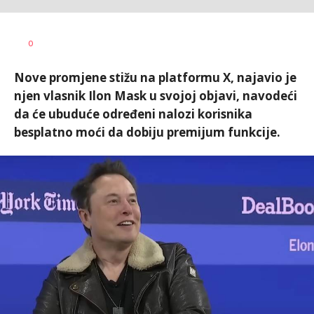
Andrea
AUTOR
0
Šurlan
Nove promjene stižu na platformu X, najavio je
njen vlasnik Ilon Mask u svojoj objavi, navodeći
da će ubuduće određeni nalozi korisnika
besplatno moći da dobiju premijum funkcije.