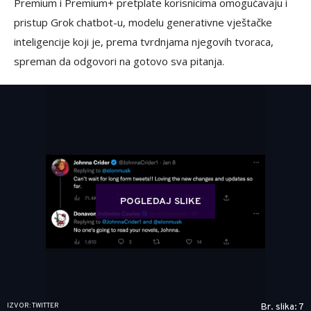
Premium i Premium+ pretplate korisnicima omogućavaju i
pristup Grok chatbot-u, modelu generativne vještačke
inteligencije koji je, prema tvrdnjama njegovih tvoraca,
spreman da odgovori na gotovo sva pitanja.
POGLEDAJ SLIKE
IZVOR: TWITTER
Br. slika: 7