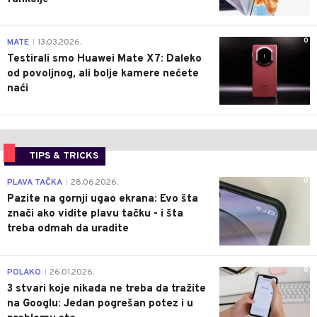
0
MATE
13.03.2026.
|
Testirali smo Huawei Mate X7: Daleko
od povoljnog, ali bolje kamere nećete
naći
TIPS & TRICKS
0
PLAVA TAČKA
28.06.2026.
|
Pazite na gornji ugao ekrana: Evo šta
znači ako vidite plavu tačku - i šta
treba odmah da uradite
0
POLAKO
26.01.2026.
|
3 stvari koje nikada ne treba da tražite
na Googlu: Jedan pogrešan potez i u