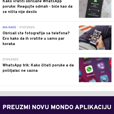
Kako vratiti obrisane WhatsApp
poruke: Reagujte odmah - biće kao da
se ništa nije desilo
0
IMA NADE
07.07.2025.
|
Obrisali ste fotografije sa telefona?
Evo kako da ih vratite u samo par
koraka
0
27.04.2025.
WhatsApp trik: Kako čitati poruke a da
pošiljalac ne sazna
PREUZMI NOVU MONDO APLIKACIJU