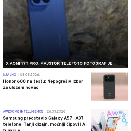
XIAOMI 17T PRO: MAJSTOR TELEFOTO FOTOGRAFIJE
0
SJAJNO
08.05.2026.
|
Honor 600 na testu: Nepogrešiv izbor
za uloženi novac
0
AWESOME INTELLIGENCE
26.03.2026.
|
Samsung predstavio Galaxy A57 i A37
telefone: Tanji dizajn, moćniji čipovi i AI
funkcije