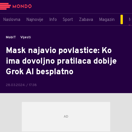
Naslovna
Najnovije
Info
Sport
Zabava
Magazin
M
MobIT
Vijesti
Mask najavio povlastice: Ko
ima dovoljno pratilaca dobije
Grok AI besplatno
28.03.2024. / 17:38