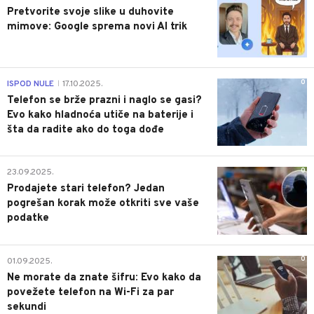
Pretvorite svoje slike u duhovite
mimove: Google sprema novi AI trik
0
ISPOD NULE
17.10.2025.
|
Telefon se brže prazni i naglo se gasi?
Evo kako hladnoća utiče na baterije i
šta da radite ako do toga dođe
0
23.09.2025.
Prodajete stari telefon? Jedan
pogrešan korak može otkriti sve vaše
podatke
0
01.09.2025.
Ne morate da znate šifru: Evo kako da
povežete telefon na Wi-Fi za par
sekundi