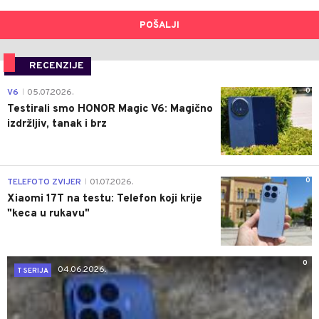
POŠALJI
RECENZIJE
0
V6
05.07.2026.
|
Testirali smo HONOR Magic V6: Magično
izdržljiv, tanak i brz
0
TELEFOTO ZVIJER
01.07.2026.
|
Xiaomi 17T na testu: Telefon koji krije
"keca u rukavu"
0
04.06.2026.
T SERIJA