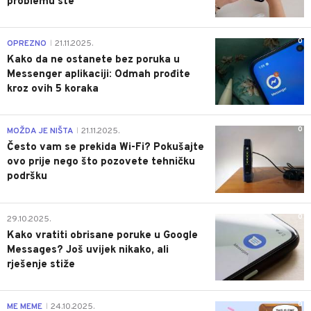
problemu ste
0
OPREZNO
21.11.2025.
|
Kako da ne ostanete bez poruka u
Messenger aplikaciji: Odmah prođite
kroz ovih 5 koraka
0
MOŽDA JE NIŠTA
21.11.2025.
|
Često vam se prekida Wi-Fi? Pokušajte
ovo prije nego što pozovete tehničku
podršku
0
29.10.2025.
Kako vratiti obrisane poruke u Google
Messages? Još uvijek nikako, ali
rješenje stiže
0
ME MEME
24.10.2025.
|