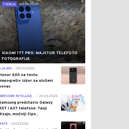
0
04.06.2026.
T SERIJA
XIAOMI 17T PRO: MAJSTOR TELEFOTO
FOTOGRAFIJE
0
SJAJNO
08.05.2026.
|
Honor 600 na testu:
Nepogrešiv izbor za uloženi
novac
0
AWESOME INTELLIGENCE
26.03.2026.
|
Samsung predstavio Galaxy
A57 i A37 telefone: Tanji
dizajn, moćniji čipo...
0
MATE
13.03.2026.
|