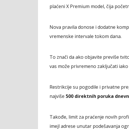
plaćeni X Premium model, čija početn
Nova pravila donose i dodatne kompli
vremenske intervale tokom dana.
To znači da ako objavite previše tvi
vas može privremeno zaključati iako n
Restrikcije su pogodile i privatne pr
najviše
500 direktnih poruka dnev
Takođe, limit za praćenje novih profi
imejl adrese unutar podešavanja ogr