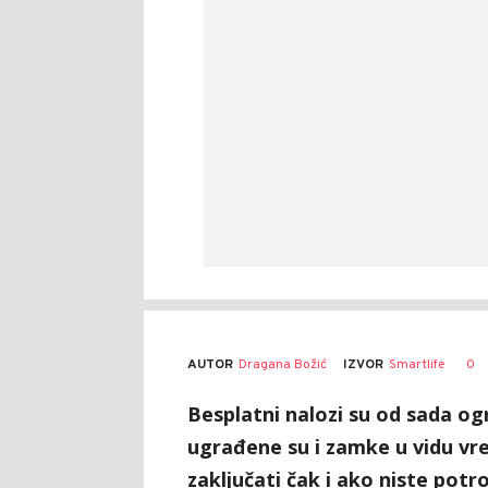
AUTOR
Dragana Božić
0
IZVOR
Smartlife
Besplatni nalozi su od sada og
ugrađene su i zamke u vidu vr
zaključati čak i ako niste potr