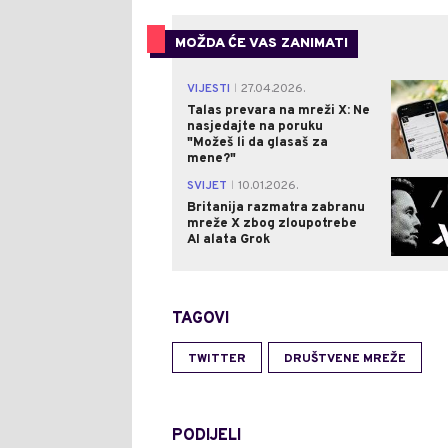
MOŽDA ĆE VAS ZANIMATI
VIJESTI
27.04.2026.
|
Talas prevara na mreži X: Ne
nasjedajte na poruku
"Možeš li da glasaš za
mene?"
SVIJET
10.01.2026.
|
Britanija razmatra zabranu
mreže X zbog zloupotrebe
AI alata Grok
TAGOVI
TWITTER
DRUŠTVENE MREŽE
PODIJELI