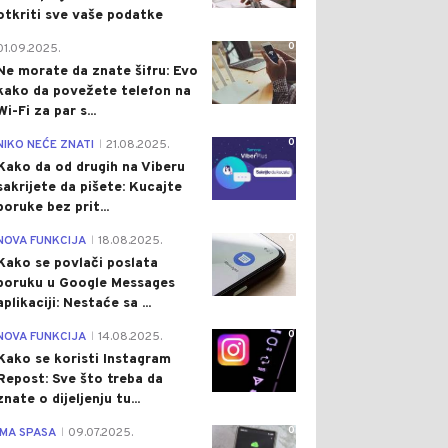
otkriti sve vaše podatke
0
01.09.2025.
Ne morate da znate šifru: Evo
kako da povežete telefon na
Wi-Fi za par s...
0
NIKO NEĆE ZNATI
21.08.2025.
|
Kako da od drugih na Viberu
sakrijete da pišete: Kucajte
poruke bez prit...
0
NOVA FUNKCIJA
18.08.2025.
|
Kako se povlači poslata
poruku u Google Messages
aplikaciji: Nestaće sa ...
0
NOVA FUNKCIJA
14.08.2025.
|
Kako se koristi Instagram
Repost: Sve što treba da
znate o dijeljenju tu...
0
IMA SPASA
09.07.2025.
|