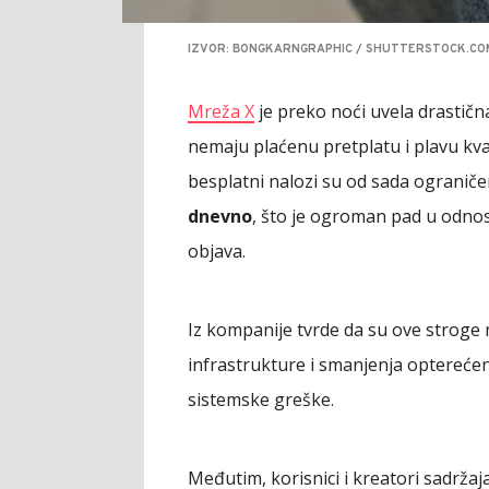
IZVOR: BONGKARNGRAPHIC / SHUTTERSTOCK.CO
Mreža X
je preko noći uvela drastičn
nemaju plaćenu pretplatu i plavu kv
besplatni nalozi su od sada ogranič
dnevno
, što je ogroman pad u odnosu
objava.
Iz kompanije tvrde da su ove stroge m
infrastrukture i smanjenja opterećenj
sistemske greške.
Međutim, korisnici i kreatori sadržaj