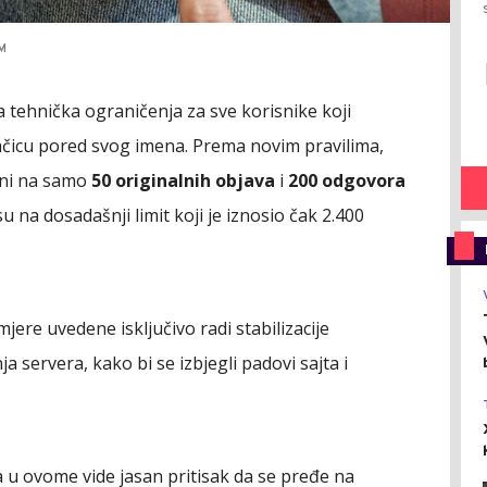
M
a tehnička ograničenja za sve korisnike koji
ačicu pored svog imena. Prema novim pravilima,
eni na samo
50 originalnih objava
i
200 odgovora
 na dosadašnji limit koji je iznosio čak 2.400
jere uvedene isključivo radi stabilizacije
a servera, kako bi se izbjegli padovi sajta i
a u ovome vide jasan pritisak da se pređe na