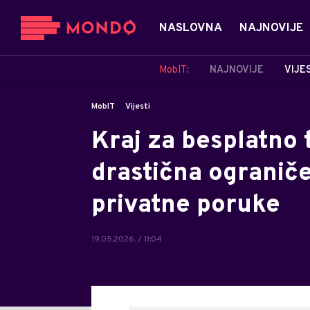
NASLOVNA
NAJNOVIJE
MobIT:
NAJNOVIJE
VIJE
MobIT
Vijesti
Kraj za besplatno 
drastična ograničen
privatne poruke
19.05.2026. / 11:04