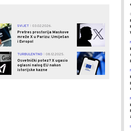
0
0
SVIJET
03.02.2026.
|
Pretres prostorija Maskove
mreže X u Parizu: Umiješan
i Evropol
1
0
TURBULENTNO
08.12.2025.
|
Osvetnički potez? X ugasio
oglasni nalog EU nakon
istorijske kazne