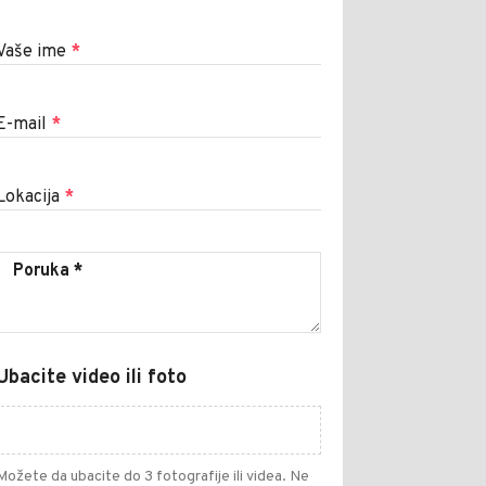
Vaše ime
*
E-mail
*
Lokacija
*
Ubacite video ili foto
Možete da ubacite do 3 fotografije ili videa. Ne