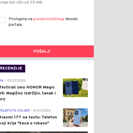
smije biti više od 25 MB.
Pristajete na
pravila korišćenja
Mondo
portala.
POŠALJI
RECENZIJE
0
V6
05.07.2026.
|
Testirali smo HONOR Magic
V6: Magično izdržljiv, tanak i
brz
0
TELEFOTO ZVIJER
01.07.2026.
|
Xiaomi 17T na testu: Telefon
koji krije "keca u rukavu"