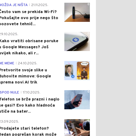
0
MOŽDA JE NIŠTA
21.11.2025.
|
Često vam se prekida Wi-Fi?
Pokušajte ovo prije nego što
pozovete tehnič...
0
29.10.2025.
Kako vratiti obrisane poruke
u Google Messages? Još
uvijek nikako, ali r...
0
ME MEME
24.10.2025.
|
Pretvorite svoje slike u
duhovite mimove: Google
sprema novi AI trik
0
ISPOD NULE
17.10.2025.
|
Telefon se brže prazni i naglo
se gasi? Evo kako hladnoća
utiče na bater...
0
23.09.2025.
Prodajete stari telefon?
Jedan pogrešan korak može