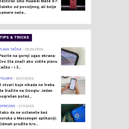
Testirali smo Huawei Mate X7:
Daleko od povoljnog, ali bolje
kamere neće...
TIPS & TRICKS
0
PLAVA TAČKA
28.06.2026.
|
Pazite na gornji ugao ekrana:
Evo šta znači ako vidite plavu
tačku - i š...
0
POLAKO
26.01.2026.
|
3 stvari koje nikada ne treba
da tražite na Googlu: Jedan
pogrešan potez...
0
OPREZNO
21.11.2025.
|
Kako da ne ostanete bez
poruka u Messenger aplikaciji:
Odmah prođite kro...