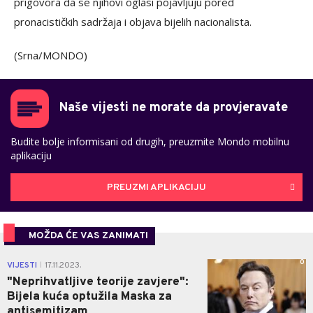
prigovora da se njihovi oglasi pojavljuju pored
pronacističkih sadržaja i objava bijelih nacionalista.
(Srna/MONDO)
Naše vijesti ne morate da provjeravate
Budite bolje informisani od drugih, preuzmite Mondo mobilnu
aplikaciju
PREUZMI APLIKACIJU
MOŽDA ĆE VAS ZANIMATI
0
VIJESTI
17.11.2023.
|
"Neprihvatljive teorije zavjere":
Bijela kuća optužila Maska za
antisemitizam