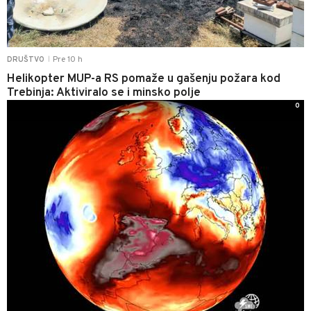
Pre 10 h
DRUŠTVO
|
Helikopter MUP-a RS pomaže u gašenju požara kod
Trebinja: Aktiviralo se i minsko polje
0