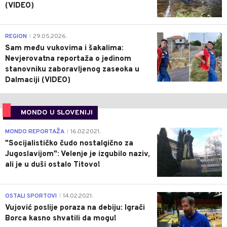
(VIDEO)
0
REGION
29.05.2026.
|
Sam među vukovima i šakalima:
Nevjerovatna reportaža o jedinom
stanovniku zaboravljenog zaseoka u
Dalmaciji (VIDEO)
MONDO U SLOVENIJI
4
MONDO REPORTAŽA
16.02.2021.
|
"Socijalističko čudo nostalgično za
Jugoslavijom": Velenje je izgubilo naziv,
ali je u duši ostalo Titovo!
1
OSTALI SPORTOVI
14.02.2021.
|
Vujović poslije poraza na debiju: Igrači
Borca kasno shvatili da mogu!