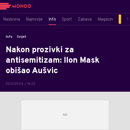
Naslovna
Najnovije
Info
Sport
Zabava
Magazin
M
Info
Svijet
Nakon prozivki za
antisemitizam: Ilon Mask
obišao Aušvic
22.01.2024. / 16:32