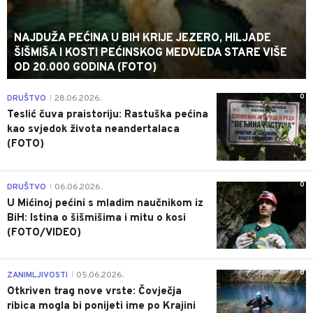
NAJDUŽA PEĆINA U BIH KRIJE JEZERO, HILJADE
ŠIŠMIŠA I KOSTI PEĆINSKOG MEDVJEDA STARE VIŠE
OD 20.000 GODINA (FOTO)
0
DRUŠTVO
28.06.2026.
|
Teslić čuva praistoriju: Rastuška pećina
kao svjedok života neandertalaca
(FOTO)
0
DRUŠTVO
06.06.2026.
|
U Mićinoj pećini s mladim naučnikom iz
BiH: Istina o šišmišima i mitu o kosi
(FOTO/VIDEO)
0
ZANIMLJIVOSTI
05.06.2026.
|
Otkriven trag nove vrste: Čovječja
ribica mogla bi ponijeti ime po Krajini