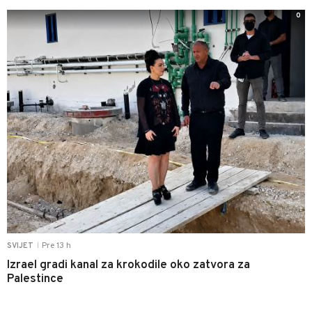
0
Pre 13 h
SVIJET
|
Izrael gradi kanal za krokodile oko zatvora za
Palestince