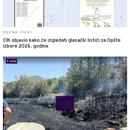
Pre 8 h
POLITIKA
|
CIK objavio kako će izgledati glasački listići za Opšte
izbore 2026. godine
0
3 slika