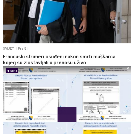
Pre 8 h
SVIJET
|
Francuski strimeri osuđeni nakon smrti muškarca
kojeg su zlostavljali u prenosu uživo
0
4 slika