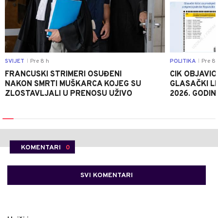
SVIJET
Pre 8 h
POLITIKA
Pre 8 
|
|
FRANCUSKI STRIMERI OSUĐENI
CIK OBJAVIO
NAKON SMRTI MUŠKARCA KOJEG SU
GLASAČKI LI
ZLOSTAVLJALI U PRENOSU UŽIVO
2026. GODIN
KOMENTARI
0
SVI KOMENTARI