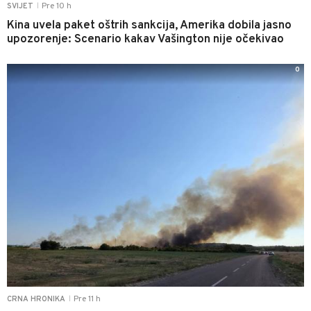
Pre 10 h
SVIJET
|
Kina uvela paket oštrih sankcija, Amerika dobila jasno
upozorenje: Scenario kakav Vašington nije očekivao
0
Pre 11 h
CRNA HRONIKA
|