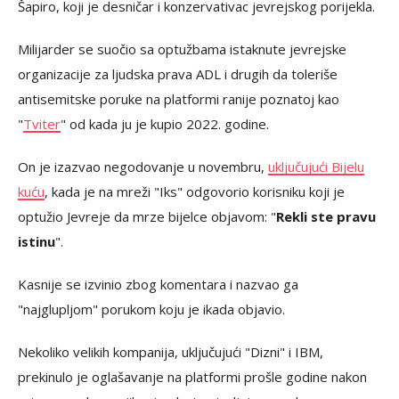
Šapiro, koji je desničar i konzervativac jevrejskog porijekla.
Milijarder se suočio sa optužbama istaknute jevrejske
organizacije za ljudska prava ADL i drugih da toleriše
antisemitske poruke na platformi ranije poznatoj kao
"
Tviter
" od kada ju je kupio 2022. godine.
On je izazvao negodovanje u novembru,
uključujući Bijelu
kuću
, kada je na mreži "Iks" odgovorio korisniku koji je
optužio Jevreje da mrze bijelce objavom: "
Rekli ste pravu
istinu
".
Kasnije se izvinio zbog komentara i nazvao ga
"najglupljom" porukom koju je ikada objavio.
Nekoliko velikih kompanija, uključujući "Dizni" i IBM,
prekinulo je oglašavanje na platformi prošle godine nakon