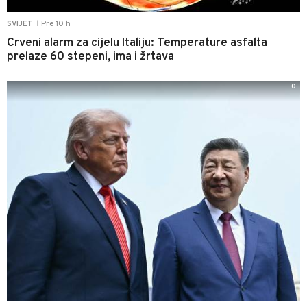
Pre 10 h
SVIJET
|
Crveni alarm za cijelu Italiju: Temperature asfalta
prelaze 60 stepeni, ima i žrtava
0