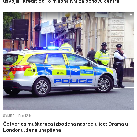
usvojili i kredit od 18 miliona KM za obnovu centra
0
Pre 12 h
SVIJET
|
Četvorica muškaraca izbodena nasred ulice: Drama u
Londonu, žena uhapšena