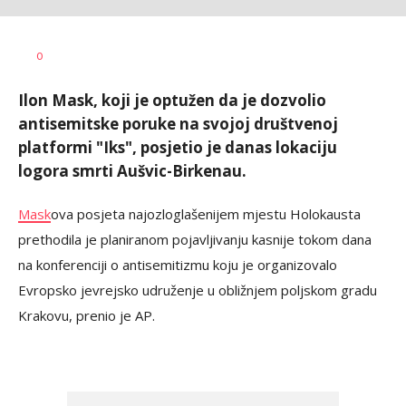
Vesna
AUTOR
0
Kerkez
Ilon Mask, koji je optužen da je dozvolio
antisemitske poruke na svojoj društvenoj
platformi "Iks", posjetio je danas lokaciju
logora smrti Aušvic-Birkenau.
Mask
ova posjeta najozloglašenijem mjestu Holokausta
prethodila je planiranom pojavljivanju kasnije tokom dana
na konferenciji o antisemitizmu koju je organizovalo
Evropsko jevrejsko udruženje u obližnjem poljskom gradu
Krakovu, prenio je AP.