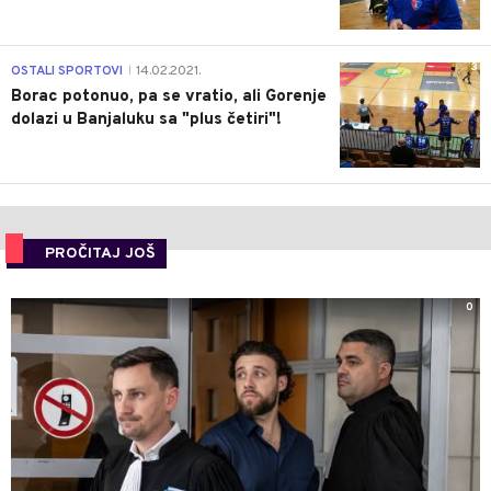
3
OSTALI SPORTOVI
14.02.2021.
|
Borac potonuo, pa se vratio, ali Gorenje
dolazi u Banjaluku sa "plus četiri"!
PROČITAJ JOŠ
0