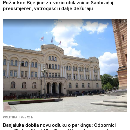
Požar kod Bijeljine zatvorio obilaznicu: Saobraćaj
preusmjeren, vatrogasci i dalje dežuraju
1
Pre 12 h
POLITIKA
|
Banjaluka dobila novu odluku o parkingu: Odbornici