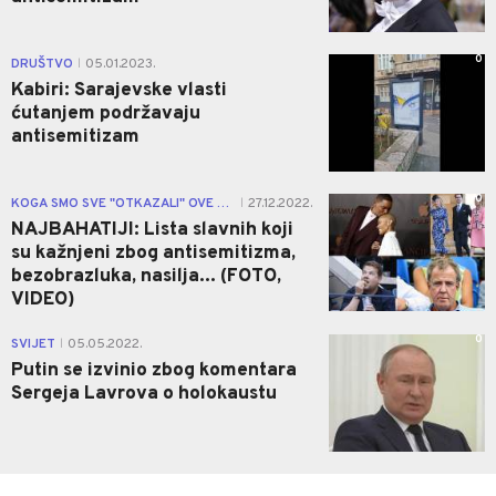
0
DRUŠTVO
05.01.2023.
|
Kabiri: Sarajevske vlasti
ćutanjem podržavaju
antisemitizam
0
KOGA SMO SVE "OTKAZALI" OVE GODINE
27.12.2022.
|
NAJBAHATIJI: Lista slavnih koji
su kažnjeni zbog antisemitizma,
bezobrazluka, nasilja... (FOTO,
VIDEO)
0
SVIJET
05.05.2022.
|
Putin se izvinio zbog komentara
Sergeja Lavrova o holokaustu