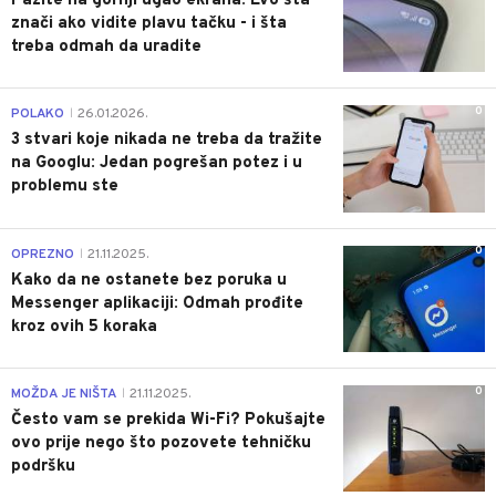
Pazite na gornji ugao ekrana: Evo šta
znači ako vidite plavu tačku - i šta
treba odmah da uradite
0
POLAKO
26.01.2026.
|
3 stvari koje nikada ne treba da tražite
na Googlu: Jedan pogrešan potez i u
problemu ste
0
OPREZNO
21.11.2025.
|
Kako da ne ostanete bez poruka u
Messenger aplikaciji: Odmah prođite
kroz ovih 5 koraka
0
MOŽDA JE NIŠTA
21.11.2025.
|
Često vam se prekida Wi-Fi? Pokušajte
ovo prije nego što pozovete tehničku
podršku