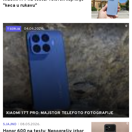
"keca u rukavu"
0
04.06.2026.
T SERIJA
XIAOMI 17T PRO: MAJSTOR TELEFOTO FOTOGRAFIJE
0
SJAJNO
08.05.2026.
|
Honor 600 na testu: Nepogrešiv izbor