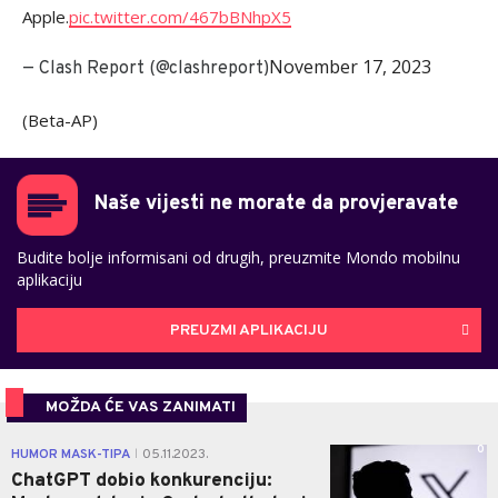
Apple.
pic.twitter.com/467bBNhpX5
November 17, 2023
— Clash Report (@clashreport)
(Beta-AP)
Naše vijesti ne morate da provjeravate
Budite bolje informisani od drugih, preuzmite Mondo mobilnu
aplikaciju
PREUZMI APLIKACIJU
MOŽDA ĆE VAS ZANIMATI
0
HUMOR MASK-TIPA
05.11.2023.
|
ChatGPT dobio konkurenciju: