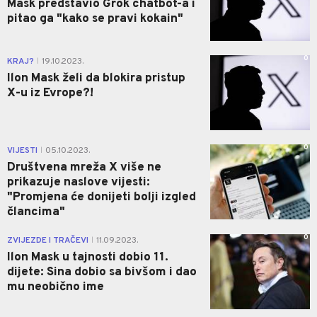
Mask predstavio Grok chatbot-a i
pitao ga "kako se pravi kokain"
0
KRAJ?
19.10.2023.
|
Ilon Mask želi da blokira pristup
X-u iz Evrope?!
0
VIJESTI
05.10.2023.
|
Društvena mreža X više ne
prikazuje naslove vijesti:
"Promjena će donijeti bolji izgled
člancima"
0
ZVIJEZDE I TRAČEVI
11.09.2023.
|
Ilon Mask u tajnosti dobio 11.
dijete: Sina dobio sa bivšom i dao
mu neobično ime