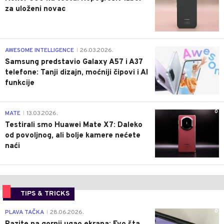
za uloženi novac
0
AWESOME INTELLIGENCE
26.03.2026.
|
Samsung predstavio Galaxy A57 i A37
telefone: Tanji dizajn, moćniji čipovi i AI
funkcije
0
MATE
13.03.2026.
|
Testirali smo Huawei Mate X7: Daleko
od povoljnog, ali bolje kamere nećete
naći
TIPS & TRICKS
0
PLAVA TAČKA
28.06.2026.
|