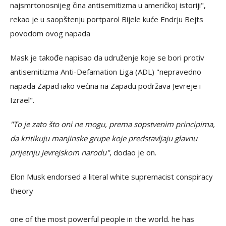
najsmrtonosnijeg čina antisemitizma u američkoj istoriji",
rekao je u saopštenju portparol Bijele kuće Endrju Bejts
povodom ovog napada
Mask je takođe napisao da udruženje koje se bori protiv
antisemitizma Anti-Defamation Liga (ADL) "nepravedno
napada Zapad iako većina na Zapadu podržava Jevreje i
Izrael".
"To je zato što oni ne mogu, prema sopstvenim principima,
da kritikuju manjinske grupe koje predstavljaju glavnu
prijetnju jevrejskom narodu"
, dodao je on.
Elon Musk endorsed a literal white supremacist conspiracy
theory
one of the most powerful people in the world. he has