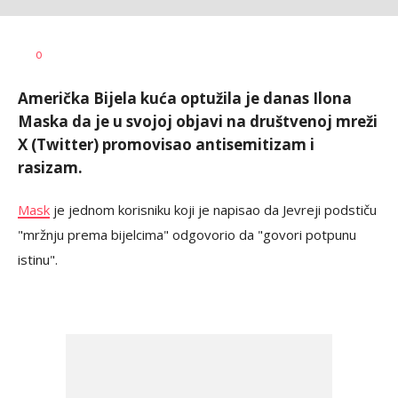
Vesna
AUTOR
0
Kerkez
Američka Bijela kuća optužila je danas Ilona
Maska da je u svojoj objavi na društvenoj mreži
X (Twitter) promovisao antisemitizam i
rasizam.
Mask
je jednom korisniku koji je napisao da Jevreji podstiču
"mržnju prema bijelcima" odgovorio da "govori potpunu
istinu".