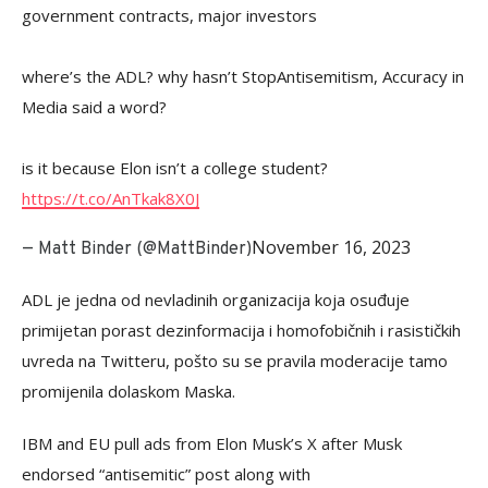
government contracts, major investors
where’s the ADL? why hasn’t StopAntisemitism, Accuracy in
Media said a word?
is it because Elon isn’t a college student?
https://t.co/AnTkak8X0J
November 16, 2023
— Matt Binder (@MattBinder)
ADL je jedna od nevladinih organizacija koja osuđuje
primijetan porast dezinformacija i homofobičnih i rasističkih
uvreda na Twitteru, pošto su se pravila moderacije tamo
promijenila dolaskom Maska.
IBM and EU pull ads from Elon Musk’s X after Musk
endorsed “antisemitic” post along with