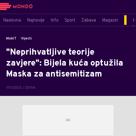
Naslovna
Najnovije
Info
Sport
Zabava
Magazin
M
MobIT
Vijesti
"Neprihvatljive teorije
zavjere": Bijela kuća optužila
Maska za antisemitizam
17.11.2023. / 20:56