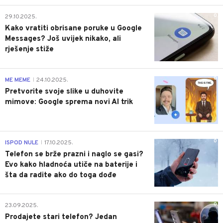
0
29.10.2025.
Kako vratiti obrisane poruke u Google
Messages? Još uvijek nikako, ali
rješenje stiže
0
ME MEME
24.10.2025.
|
Pretvorite svoje slike u duhovite
mimove: Google sprema novi AI trik
0
ISPOD NULE
17.10.2025.
|
Telefon se brže prazni i naglo se gasi?
Evo kako hladnoća utiče na baterije i
šta da radite ako do toga dođe
0
23.09.2025.
Prodajete stari telefon? Jedan