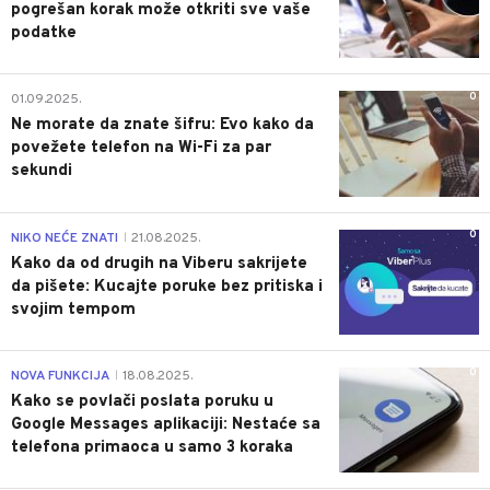
pogrešan korak može otkriti sve vaše
podatke
0
01.09.2025.
Ne morate da znate šifru: Evo kako da
povežete telefon na Wi-Fi za par
sekundi
0
NIKO NEĆE ZNATI
21.08.2025.
|
Kako da od drugih na Viberu sakrijete
da pišete: Kucajte poruke bez pritiska i
svojim tempom
0
NOVA FUNKCIJA
18.08.2025.
|
Kako se povlači poslata poruku u
Google Messages aplikaciji: Nestaće sa
telefona primaoca u samo 3 koraka