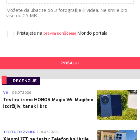
Možete da ubacite do 3 fotografije ili videa. Ne smije biti
više od 25 MB.
Pristajete na
Mondo portala.
pravila korišćenja
POŠALJI
RECENZIJE
0
V6
05.07.2026.
|
Testirali smo HONOR Magic V6: Magično
izdržljiv, tanak i brz
0
TELEFOTO ZVIJER
01.07.2026.
|
Xiaomi 17T na testu: Telefon koji krije