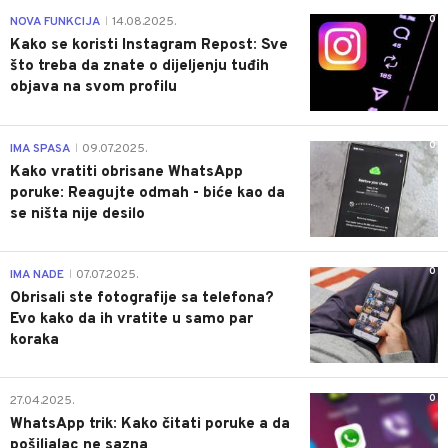
0
NOVA FUNKCIJA
14.08.2025.
|
Kako se koristi Instagram Repost: Sve
što treba da znate o dijeljenju tuđih
objava na svom profilu
0
IMA SPASA
09.07.2025.
|
Kako vratiti obrisane WhatsApp
poruke: Reagujte odmah - biće kao da
se ništa nije desilo
0
IMA NADE
07.07.2025.
|
Obrisali ste fotografije sa telefona?
Evo kako da ih vratite u samo par
koraka
0
27.04.2025.
WhatsApp trik: Kako čitati poruke a da
pošiljalac ne sazna