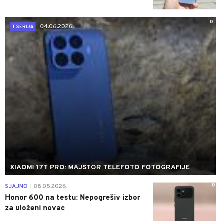
0
04.06.2026.
T SERIJA
XIAOMI 17T PRO: MAJSTOR TELEFOTO FOTOGRAFIJE
0
SJAJNO
08.05.2026.
|
Honor 600 na testu: Nepogrešiv izbor
za uloženi novac