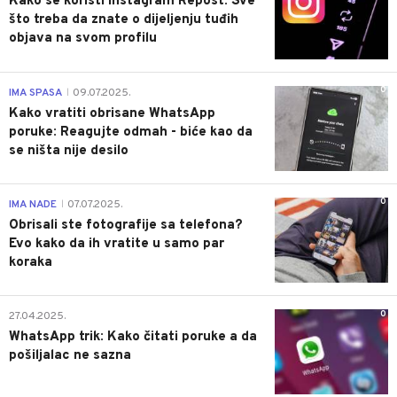
Kako se koristi Instagram Repost: Sve
što treba da znate o dijeljenju tuđih
objava na svom profilu
0
IMA SPASA
09.07.2025.
|
Kako vratiti obrisane WhatsApp
poruke: Reagujte odmah - biće kao da
se ništa nije desilo
0
IMA NADE
07.07.2025.
|
Obrisali ste fotografije sa telefona?
Evo kako da ih vratite u samo par
koraka
0
27.04.2025.
WhatsApp trik: Kako čitati poruke a da
pošiljalac ne sazna