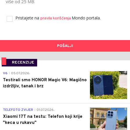
više od 25 MB.
Pristajete na
Mondo portala.
pravila korišćenja
POŠALJI
RECENZIJE
0
V6
05.07.2026.
|
Testirali smo HONOR Magic V6: Magično
izdržljiv, tanak i brz
0
TELEFOTO ZVIJER
01.07.2026.
|
Xiaomi 17T na testu: Telefon koji krije
"keca u rukavu"