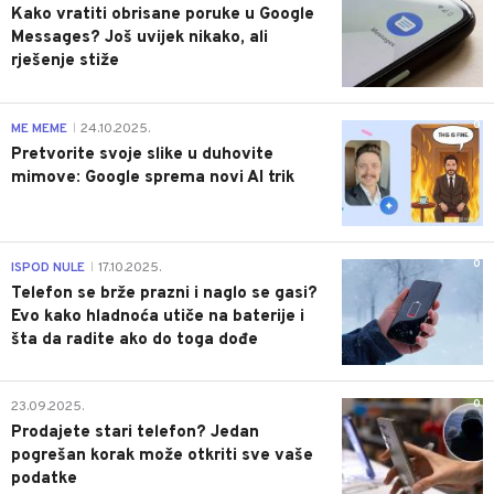
Kako vratiti obrisane poruke u Google
Messages? Još uvijek nikako, ali
rješenje stiže
0
ME MEME
24.10.2025.
|
Pretvorite svoje slike u duhovite
mimove: Google sprema novi AI trik
0
ISPOD NULE
17.10.2025.
|
Telefon se brže prazni i naglo se gasi?
Evo kako hladnoća utiče na baterije i
šta da radite ako do toga dođe
0
23.09.2025.
Prodajete stari telefon? Jedan
pogrešan korak može otkriti sve vaše
podatke