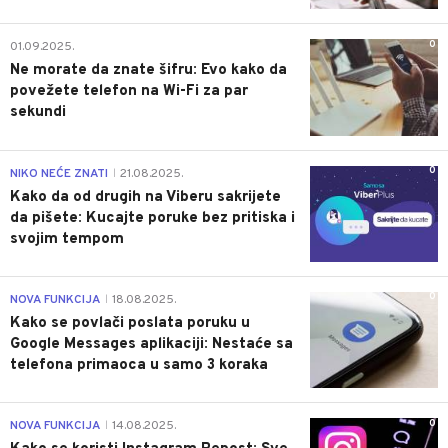
0
01.09.2025.
Ne morate da znate šifru: Evo kako da
povežete telefon na Wi-Fi za par
sekundi
0
NIKO NEĆE ZNATI
21.08.2025.
|
Kako da od drugih na Viberu sakrijete
da pišete: Kucajte poruke bez pritiska i
svojim tempom
0
NOVA FUNKCIJA
18.08.2025.
|
Kako se povlači poslata poruku u
Google Messages aplikaciji: Nestaće sa
telefona primaoca u samo 3 koraka
0
NOVA FUNKCIJA
14.08.2025.
|