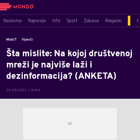
Naslovna
Najnovije
Info
Sport
Zabava
Magazin
M
MobIT
Vijesti
Šta mislite: Na kojoj društvenoj
mreži je najviše laži i
dezinformacija? (ANKETA)
26.09.2023. / 16:44