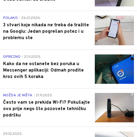
0
POLAKO
26.01.2026.
|
3 stvari koje nikada ne treba da tražite
na Googlu: Jedan pogrešan potez i u
problemu ste
0
OPREZNO
21.11.2025.
|
Kako da ne ostanete bez poruka u
Messenger aplikaciji: Odmah prođite
kroz ovih 5 koraka
0
MOŽDA JE NIŠTA
21.11.2025.
|
Često vam se prekida Wi-Fi? Pokušajte
ovo prije nego što pozovete tehničku
podršku
0
29.10.2025.