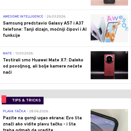
0
AWESOME INTELLIGENCE
26.03.2026.
|
Samsung predstavio Galaxy A57 i A37
telefone: Tanji dizajn, moćniji čipovi i AI
funkcije
0
MATE
13.03.2026.
|
Testirali smo Huawei Mate X7: Daleko
od povoljnog, ali bolje kamere nećete
naći
TIPS & TRICKS
0
PLAVA TAČKA
28.06.2026.
|
Pazite na gornji ugao ekrana: Evo šta
znači ako vidite plavu tačku - i šta
treba odmah da uradite