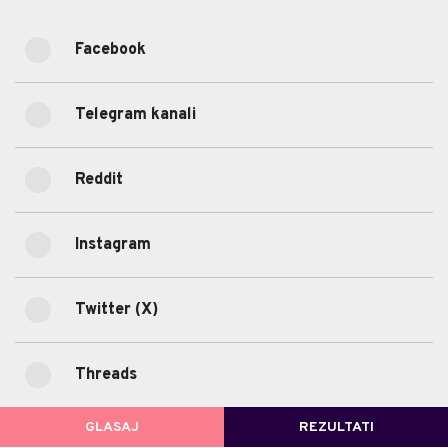
Kojoj društvenoj mreži najviše vjerujete?
Facebook
46.15%
Facebook
(6)
Telegram kanali
30.77%
Telegram kanali
(4)
Reddit
15.38%
Reddit
(2)
Instagram
7.69%
Instagram
(1)
0%
Twitter (X)
Twitter (X)
(0)
0%
Threads
Threads
(0)
GLASAJ
REZULTATI
POVRATAK NA GLASANJE