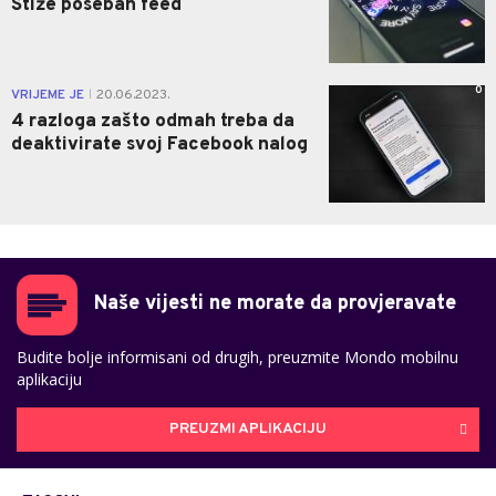
Stiže poseban feed
0
VRIJEME JE
20.06.2023.
|
4 razloga zašto odmah treba da
deaktivirate svoj Facebook nalog
Naše vijesti ne morate da provjeravate
Budite bolje informisani od drugih, preuzmite Mondo mobilnu
aplikaciju
PREUZMI APLIKACIJU