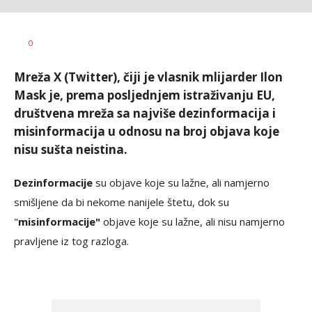
Vesna
AUTOR
0
Kerkez
Mreža X (Twitter), čiji je vlasnik mlijarder Ilon
Mask je, prema posljednjem istraživanju EU,
društvena mreža sa najviše dezinformacija i
misinformacija u odnosu na broj objava koje
nisu sušta neistina.
Dezinformacije
su objave koje su lažne, ali namjerno
smišljene da bi nekome nanijele štetu, dok su
"
misinformacije"
objave koje su lažne, ali nisu namjerno
pravljene iz tog razloga.