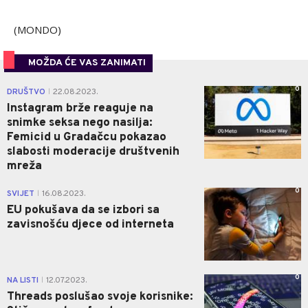
(MONDO)
MOŽDA ĆE VAS ZANIMATI
0
DRUŠTVO
22.08.2023.
|
Instagram brže reaguje na
snimke seksa nego nasilja:
Femicid u Gradačcu pokazao
slabosti moderacije društvenih
mreža
0
SVIJET
16.08.2023.
|
EU pokušava da se izbori sa
zavisnošću djece od interneta
0
NA LISTI
12.07.2023.
|
Threads poslušao svoje korisnike: