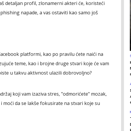
 detaljan profil, zlonamerni akteri će, koristeći
ti phishing napade, a vas ostaviti kao samo još
acebook platformi, kao po pravilu ćete naići na
izujuće teme, kao i brojne druge stvari koje će vam
iste u takvu aktivnost ulazili dobrovoljno?
držaj koji vam izaziva stres, "odmorićete" mozak,
 i moći da se lakše fokusirate na stvari koje su