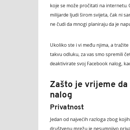
koje se može pročitati na internetu.
milijarde ljudi širom svijeta, čak ni s
ne čudi da mnogi planiraju da je nap
Ukoliko ste i vi među njima, a traži
takvu odluku, za vas smo spremili čet
deaktivirate svoj Facebook nalog, ka
Zašto je vrijeme da
nalog
Privatnost
Jedan od najvećih razloga zbog kojih
društvenu mrežu je nesumnjivo priva