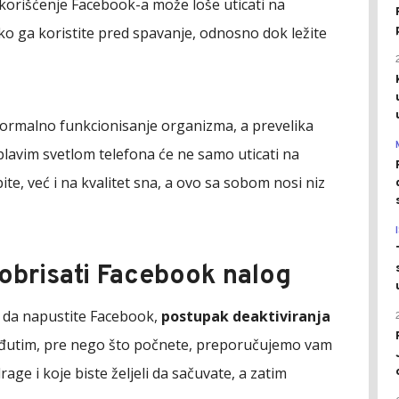
orišćenje Facebook-a može loše uticati na
iko ga koristite pred spavanje, odnosno dok ležite
normalno funkcionisanje organizma, a prevelika
lavim svetlom telefona će ne samo uticati na
te, već i na kvalitet sna, a ovo sa sobom nosi niz
i obrisati Facebook nalog
e da napustite Facebook,
postupak deaktiviranja
đutim, pre nego što počnete, preporučujemo vam
age i koje biste željeli da sačuvate, a zatim