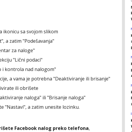
a ikonicu sa svojom slikom
t", a zatim "Podešavanja"
Centar za naloge"
kciju "Lični podaci"
vo i kontrola nad nalogom"
je, a vama je potrebna "Deaktiviranje ili brisanje"
virate ili obrišete
eaktiviranje naloga" ili "Brisanje naloga"
ite "Nastavi", a zatim unesite lozinku.
brišete Facebook nalog preko telefona
,