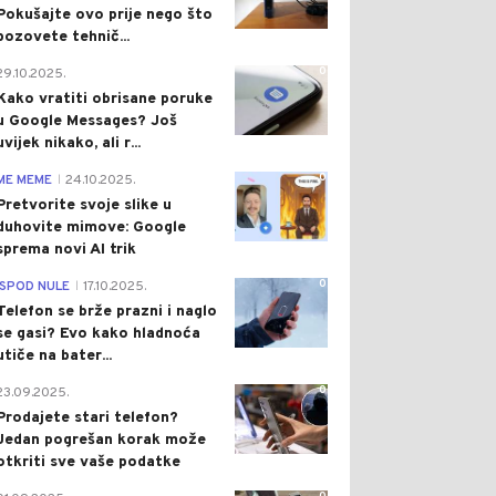
Pokušajte ovo prije nego što
pozovete tehnič...
0
29.10.2025.
Kako vratiti obrisane poruke
u Google Messages? Još
uvijek nikako, ali r...
0
ME MEME
24.10.2025.
|
Pretvorite svoje slike u
duhovite mimove: Google
sprema novi AI trik
0
ISPOD NULE
17.10.2025.
|
Telefon se brže prazni i naglo
se gasi? Evo kako hladnoća
utiče na bater...
0
23.09.2025.
Prodajete stari telefon?
Jedan pogrešan korak može
otkriti sve vaše podatke