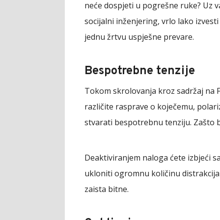
neće dospjeti u pogrešne ruke? Uz vaš
socijalni inženjering, vrlo lako izves
jednu žrtvu uspješne prevare.
Bespotrebne tenzije
Tokom skrolovanja kroz sadržaj na F
različite rasprave o koječemu, polar
stvarati bespotrebnu tenziju. Zašto b
Deaktiviranjem naloga ćete izbjeći sa
ukloniti ogromnu količinu distrakcija
zaista bitne.