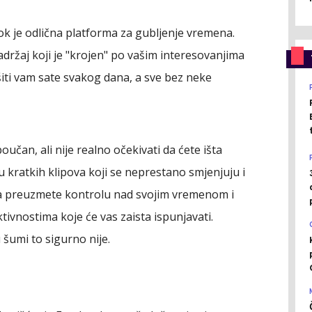
 je odlična platforma za gubljenje vremena.
sadržaj koji je "krojen" po vašim interesovanjima
iti vam sate svakog dana, a sve bez neke
oučan, ali nije realno očekivati da ćete išta
tu kratkih klipova koji se neprestano smjenjuju i
da preuzmete kontrolu nad svojim vremenom i
tivnostima koje će vas zaista ispunjavati.
 šumi to sigurno nije.