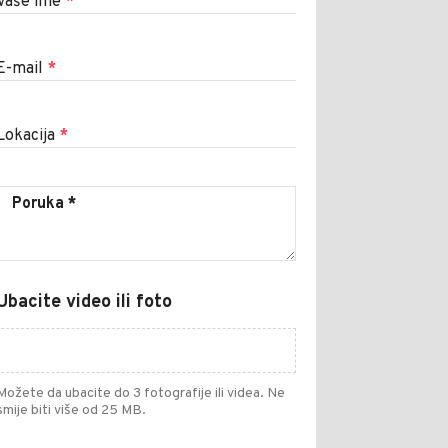
Vaše ime
*
E-mail
*
Lokacija
*
Ubacite video ili foto
Možete da ubacite do 3 fotografije ili videa. Ne
smije biti više od 25 MB.