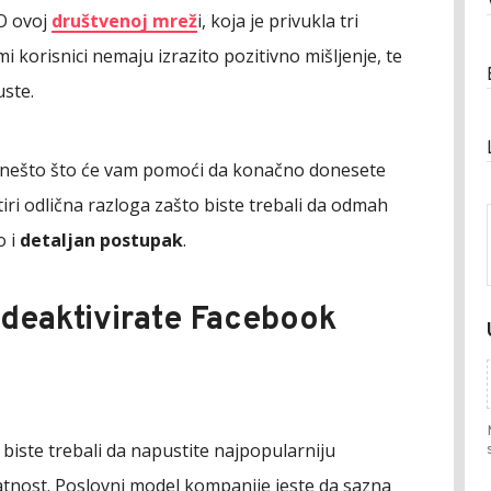
 O ovoj
društvenoj mrež
i, koja je privukla tri
ami korisnici nemaju izrazito pozitivno mišljenje, te
uste.
te nešto što će vam pomoći da konačno donesete
iri odlična razloga zašto biste trebali da odmah
o i
detaljan postupak
.
 deaktivirate Facebook
 biste trebali da napustite najpopularniju
tnost. Poslovni model kompanije jeste da sazna