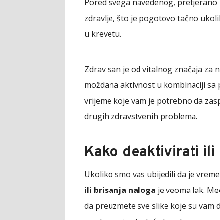
Pored svega navedenog, pretjerano k
zdravlje, što je pogotovo tačno ukol
u krevetu.
Zdrav san je od vitalnog značaja za 
moždana aktivnost u kombinaciji sa p
vrijeme koje vam je potrebno da zaspi
drugih zdravstvenih problema.
Kako deaktivirati il
Ukoliko smo vas ubijedili da je vrem
ili brisanja naloga
je veoma lak. Me
da preuzmete sve slike koje su vam dr