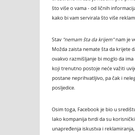
što više o vama - od ličnih informacij
kako bi vam servirala što više reklam
Stav
"nemam šta da krijem"
nam je v
Možda zaista nemate šta da krijete da
ovakvo razmišljanje bi moglo da ima
koji trenutno postoje neće važiti uvij
postane neprihvatljivo, pa čak i nele
posljedice.
Osim toga, Facebook je bio u središtu
Iako kompanija tvrdi da su korisnički
unapređenja iskustva i reklamiranja,