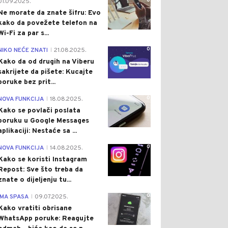
0
01.09.2025.
Ne morate da znate šifru: Evo
kako da povežete telefon na
Wi-Fi za par s...
0
NIKO NEĆE ZNATI
21.08.2025.
|
Kako da od drugih na Viberu
sakrijete da pišete: Kucajte
poruke bez prit...
0
NOVA FUNKCIJA
18.08.2025.
|
Kako se povlači poslata
poruku u Google Messages
aplikaciji: Nestaće sa ...
0
NOVA FUNKCIJA
14.08.2025.
|
Kako se koristi Instagram
Repost: Sve što treba da
znate o dijeljenju tu...
0
IMA SPASA
09.07.2025.
|
Kako vratiti obrisane
WhatsApp poruke: Reagujte