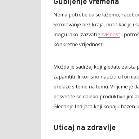
Gubljenje vremena
Nema potrebe da se lažemo, Facebook
Skrolovanje bez kraja, notifikacije i 
mogu lako izazvati
zavisnost
i potroš
konkretne vrijednosti.
Možda je sadržaj koji gledate zaista p
zapamtiti ili korisno naučiti u forma
prelaze s teme na temu. Vrijeme je 
posvetite se daleko produktivnijim ak
Gledanje Indijaca koji kopaju bazen u
Uticaj na zdravlje