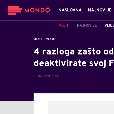
NASLOVNA
NAJNOVIJE
MobIT:
NAJNOVIJE
VIJE
MobIT
Vijesti
4 razloga zašto o
deaktivirate svoj
20.06.2023. / 17:40