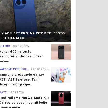
XIAOMI 17T PRO: MAJSTOR TELEFOTO
FOTOGRAFIJE
0
SJAJNO
08.05.2026.
|
Honor 600 na testu:
Nepogrešiv izbor za uloženi
novac
0
AWESOME INTELLIGENCE
26.03.2026.
|
Samsung predstavio Galaxy
A57 i A37 telefone: Tanji
dizajn, moćniji čipo...
0
MATE
13.03.2026.
|
Testirali smo Huawei Mate X7:
Daleko od povoljnog, ali bolje
kamere neće...