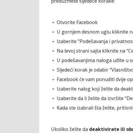
preduzmete sljedeće korake:
Otvorite Facebook
U gornjem desnom uglu kliknite n
Izaberite "Podešavanja i privatnos
Na levoj strani sajta kliknite na "
U podešavanjima naloga uđite u se
Sljedeći korak je odabir "Vlasništ
Facebook će vam ponuditi dvije opci
Izaberite nalog koji želite da deakti
Izaberite da li želite da izvršite "D
Kada ste izabrali šta želite, pritisn
Ukoliko želite da
deaktivirate ili o