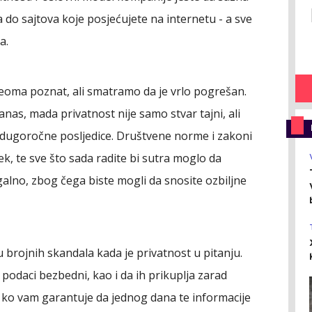
a do sajtova koje posjećujete na internetu - a sve
a.
eoma poznat, ali smatramo da je vrlo pogrešan.
nas, mada privatnost nije samo stvar tajni, ali
 dugoročne posljedice. Društvene norme i zakoni
ek, te sve što sada radite bi sutra moglo da
galno, zbog čega biste mogli da snosite ozbiljne
 brojnih skandala kada je privatnost u pitanju.
 podaci bezbedni, kao i da ih prikuplja zarad
 ko vam garantuje da jednog dana te informacije