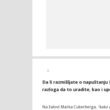
Ilija
AUTOR
0
Baošić
Da li razmišljate o napuštanj
razloga da to uradite, kao i up
Na žalost Marka Cukerberga,
"kako 