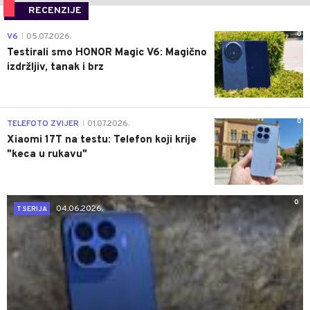
RECENZIJE
0
V6
05.07.2026.
|
Testirali smo HONOR Magic V6: Magično
izdržljiv, tanak i brz
0
TELEFOTO ZVIJER
01.07.2026.
|
Xiaomi 17T na testu: Telefon koji krije
"keca u rukavu"
0
04.06.2026.
T SERIJA