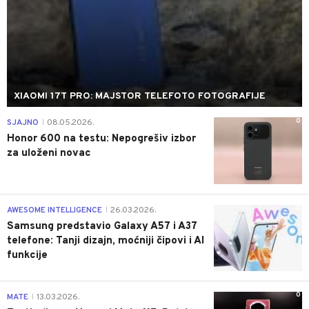
XIAOMI 17T PRO: MAJSTOR TELEFOTO FOTOGRAFIJE
0
SJAJNO
08.05.2026.
|
Honor 600 na testu: Nepogrešiv izbor
za uloženi novac
0
AWESOME INTELLIGENCE
26.03.2026.
|
Samsung predstavio Galaxy A57 i A37
telefone: Tanji dizajn, moćniji čipovi i AI
funkcije
0
MATE
13.03.2026.
|