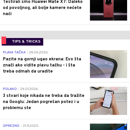
Testirali smo Huawei Mate X7: Daleko
od povoljnog, ali bolje kamere nećete
naći
TIPS & TRICKS
0
PLAVA TAČKA
28.06.2026.
|
Pazite na gornji ugao ekrana: Evo šta
znači ako vidite plavu tačku - i šta
treba odmah da uradite
0
POLAKO
26.01.2026.
|
3 stvari koje nikada ne treba da tražite
na Googlu: Jedan pogrešan potez i u
problemu ste
0
OPREZNO
21.11.2025.
|