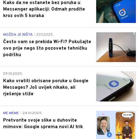
Kako da ne ostanete bez poruka u
Messenger aplikaciji: Odmah prođite
kroz ovih 5 koraka
0
MOŽDA JE NIŠTA
21.11.2025.
|
Često vam se prekida Wi-Fi? Pokušajte
ovo prije nego što pozovete tehničku
podršku
0
29.10.2025.
Kako vratiti obrisane poruke u Google
Messages? Još uvijek nikako, ali
rješenje stiže
0
ME MEME
24.10.2025.
|
Pretvorite svoje slike u duhovite
mimove: Google sprema novi AI trik