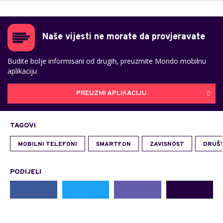
Naše vijesti ne morate da provjeravate
Budite bolje informisani od drugih, preuzmite Mondo mobilnu
aplikaciju
PREUZMI APLIKACIJU
TAGOVI
MOBILNI TELEFONI
SMARTFON
ZAVISNOST
DRUŠ
PODIJELI