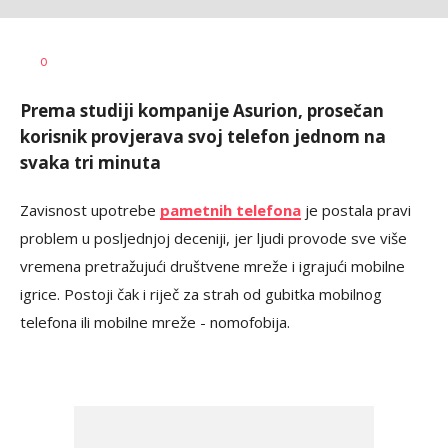
Dušan
AUTOR
0
Volaš
Prema studiji kompanije Asurion, prosečan
korisnik provjerava svoj telefon jednom na
svaka tri minuta
Zavisnost upotrebe
pametnih telefona
je postala pravi
problem u posljednjoj deceniji, jer ljudi provode sve više
vremena pretražujući društvene mreže i igrajući mobilne
igrice. Postoji čak i riječ za strah od gubitka mobilnog
telefona ili mobilne mreže - nomofobija.