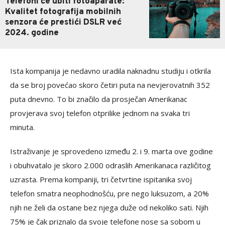
Telefoni će ubiti fotoaparate:
Kvalitet fotografija mobilnih
senzora će prestići DSLR već
2024. godine
Ista kompanija je nedavno uradila naknadnu studiju i otkrila
da se broj povećao skoro četiri puta na nevjerovatnih 352
puta dnevno. To bi značilo da prosječan Amerikanac
provjerava svoj telefon otprilike jednom na svaka tri
minuta.
Istraživanje je sprovedeno između 2. i 9. marta ove godine
i obuhvatalo je skoro 2.000 odraslih Amerikanaca različitog
uzrasta. Prema kompaniji, tri četvrtine ispitanika svoj
telefon smatra neophodnošću, pre nego luksuzom, a 20%
njih ne želi da ostane bez njega duže od nekoliko sati. Njih
75% je čak priznalo da svoje telefone nose sa sobom u