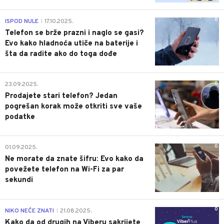
0
ISPOD NULE
17.10.2025.
|
Telefon se brže prazni i naglo se gasi?
Evo kako hladnoća utiče na baterije i
šta da radite ako do toga dođe
0
23.09.2025.
Prodajete stari telefon? Jedan
pogrešan korak može otkriti sve vaše
podatke
0
01.09.2025.
Ne morate da znate šifru: Evo kako da
povežete telefon na Wi-Fi za par
sekundi
0
NIKO NEĆE ZNATI
21.08.2025.
|
Kako da od drugih na Viberu sakrijete