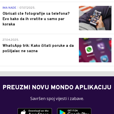
0
IMA NADE
07.07.2025.
|
Obrisali ste fotografije sa telefona?
Evo kako da ih vratite u samo par
koraka
0
27.04.2025.
WhatsApp trik: Kako čitati poruke a da
pošiljalac ne sazna
PREUZMI NOVU MONDO APLIKACIJU
Savršen spoj vijesti i zabave.