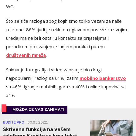
WC.
Što se tiče razloga zbog kojih smo toliko vezani za naše
telefone, 86% ljudi je reklo da uglavnom poseže za svojim
uređajima ne bi li ostali u kontaktu sa prijateljima i
porodicom pozivanjem, slanjem poruka i putem
društvenih mreža
.
Snimanje fotografija i video zapisa je bio drugi
najpopularniji razlog sa 61%, zatim
mobilno bankarstvo
sa 46%, igranje mobilnih igara sa 40% i online kupovina sa
31%.
MOŽDA ĆE VAS ZANIMATI
0
BUDITE PRO
30.05.2022.
|
Skrivena funkcija na vašem