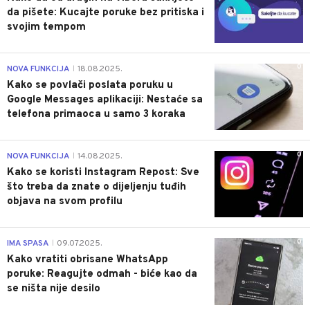
da pišete: Kucajte poruke bez pritiska i
svojim tempom
0
NOVA FUNKCIJA
18.08.2025.
|
Kako se povlači poslata poruku u
Google Messages aplikaciji: Nestaće sa
telefona primaoca u samo 3 koraka
0
NOVA FUNKCIJA
14.08.2025.
|
Kako se koristi Instagram Repost: Sve
što treba da znate o dijeljenju tuđih
objava na svom profilu
0
IMA SPASA
09.07.2025.
|
Kako vratiti obrisane WhatsApp
poruke: Reagujte odmah - biće kao da
se ništa nije desilo