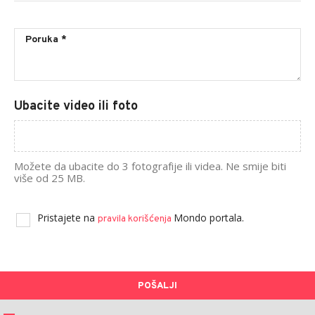
Ubacite video ili foto
Možete da ubacite do 3 fotografije ili videa. Ne smije biti
više od 25 MB.
Pristajete na
Mondo portala.
pravila korišćenja
POŠALJI