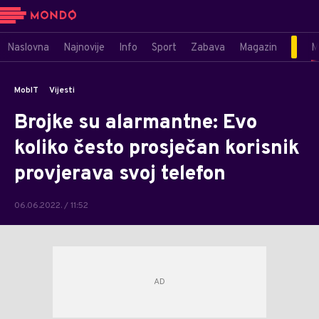
Naslovna
Najnovije
Info
Sport
Zabava
Magazin
M
MobIT
Vijesti
Brojke su alarmantne: Evo
koliko često prosječan korisnik
provjerava svoj telefon
06.06.2022. / 11:52