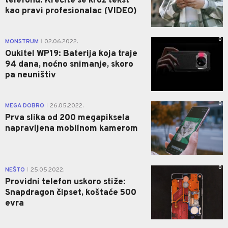
telefonu: Krećite se kroz tekst
kao pravi profesionalac (VIDEO)
0
MONSTRUM
02.06.2022.
|
Oukitel WP19: Baterija koja traje
94 dana, noćno snimanje, skoro
pa neuništiv
0
MEGA DOBRO
26.05.2022.
|
Prva slika od 200 megapiksela
napravljena mobilnom kamerom
0
NEŠTO
25.05.2022.
|
Providni telefon uskoro stiže:
Snapdragon čipset, koštaće 500
evra