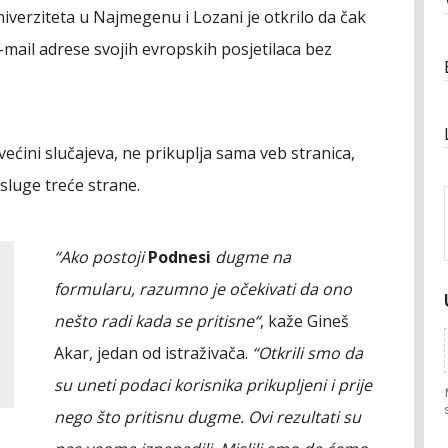
iverziteta u Najmegenu i Lozani je otkrilo da čak
-mail adrese svojih evropskih posjetilaca bez
 većini slučajeva, ne prikuplja sama veb stranica,
usluge treće strane.
“Ako postoji
Podnesi
dugme na
formularu, razumno je očekivati da ono
nešto radi kada se pritisne“
, kaže Gineš
Akar, jedan od istraživača.
“Otkrili smo da
su uneti podaci korisnika prikupljeni i prije
nego što pritisnu dugme. Ovi rezultati su