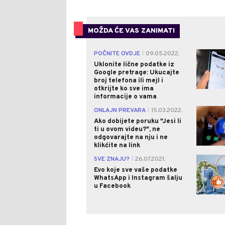
MOŽDA ĆE VAS ZANIMATI
POČNITE OVDJE
09.05.2022.
|
Uklonite lične podatke iz
Google pretrage: Ukucajte
broj telefona ili mejl i
otkrijte ko sve ima
informacije o vama
ONLAJN PREVARA
15.03.2022.
|
Ako dobijete poruku "Jesi li
ti u ovom videu?", ne
odgovarajte na nju i ne
klikćite na link
SVE ZNAJU?
26.07.2021.
|
Evo koje sve vaše podatke
WhatsApp i Instagram šalju
u Facebook