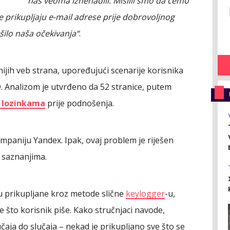
nas veoma iznenadili. Mislili smo da ćemo
e prikupljaju e-mail adrese prije dobrovoljnog
šilo naša očekivanja“
.
ijih veb strana, upoređujući scenarije korisnika
D. Analizom je utvrđeno da 52 stranice, putem
 lozinkama
prije podnošenja.
ompaniju Yandex. Ipak, ovaj problem je riješen
m saznanjima.
 prikupljane kroz metode slične
keylogger
-u,
što korisnik piše. Kako stručnjaci navode,
učaja do slučaja – nekad je prikupljano sve što se