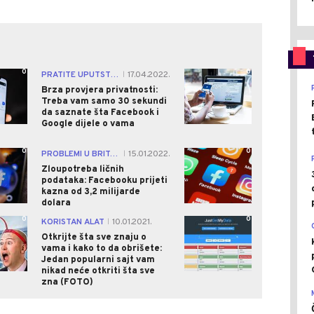
0
0
PRATITE UPUTSTVO
17.04.2022.
|
Brza provjera privatnosti:
Treba vam samo 30 sekundi
da saznate šta Facebook i
Google dijele o vama
0
0
PROBLEMI U BRITANIJI
15.01.2022.
|
Zloupotreba ličnih
podataka: Facebooku prijeti
kazna od 3,2 milijarde
dolara
0
0
KORISTAN ALAT
10.01.2021.
|
Otkrijte šta sve znaju o
vama i kako to da obrišete:
Jedan popularni sajt vam
nikad neće otkriti šta sve
zna (FOTO)