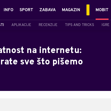
INFO
SPORT
ZABAVA
MAGAZIN
MOBIT
STI
APLIKACIJE
RECENZIJE
TIPS AND TRICKS
IGRE
atnost na internetu:
prate sve što pišemo