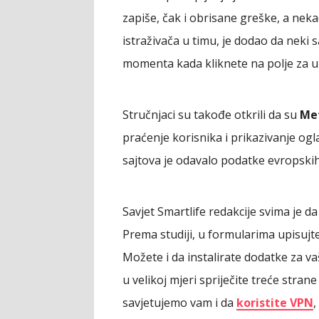
zapiše, čak i obrisane greške, a nek
istraživača u timu, je dodao da neki 
momenta kada kliknete na polje za u
Stručnjaci su takođe otkrili da su
Met
praćenje korisnika i prikazivanje ogl
sajtova je odavalo podatke evropski
Savjet Smartlife redakcije svima je d
Prema studiji, u formularima upisujte
Možete i da instalirate dodatke za va
u velikoj mjeri spriječite treće stra
savjetujemo vam i da
koristite VPN
,