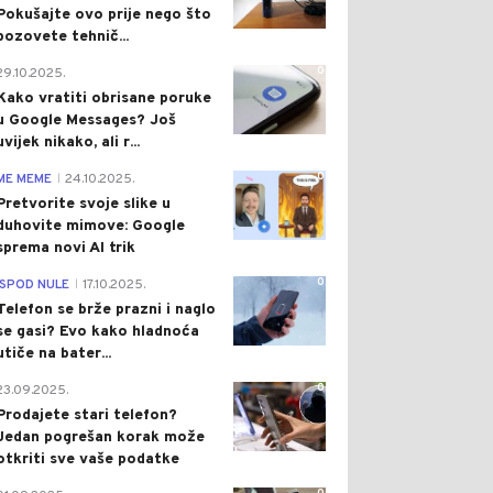
Pokušajte ovo prije nego što
pozovete tehnič...
0
29.10.2025.
Kako vratiti obrisane poruke
u Google Messages? Još
uvijek nikako, ali r...
0
ME MEME
24.10.2025.
|
Pretvorite svoje slike u
duhovite mimove: Google
sprema novi AI trik
0
ISPOD NULE
17.10.2025.
|
Telefon se brže prazni i naglo
se gasi? Evo kako hladnoća
utiče na bater...
0
23.09.2025.
Prodajete stari telefon?
Jedan pogrešan korak može
otkriti sve vaše podatke