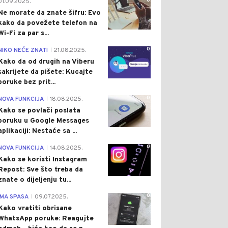
0
01.09.2025.
Ne morate da znate šifru: Evo
kako da povežete telefon na
Wi-Fi za par s...
0
NIKO NEĆE ZNATI
21.08.2025.
|
Kako da od drugih na Viberu
sakrijete da pišete: Kucajte
poruke bez prit...
0
NOVA FUNKCIJA
18.08.2025.
|
Kako se povlači poslata
poruku u Google Messages
aplikaciji: Nestaće sa ...
0
NOVA FUNKCIJA
14.08.2025.
|
Kako se koristi Instagram
Repost: Sve što treba da
znate o dijeljenju tu...
0
IMA SPASA
09.07.2025.
|
Kako vratiti obrisane
WhatsApp poruke: Reagujte