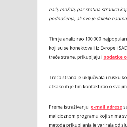
naći, možda, par stotina stranica koj
podnošenja, ali ovo je daleko nadma
Tim je analizirao 100.000 najpopularn
koji su se konektovali iz Evrope i SA
treće strane, prikupljaju i
podatke o
Treća strana je uključivala i rusku k
otkako ih je tim kontaktirao o svoji
Prema istraživanju,
e-mail adrese
su
malicioznom programu koji snima sve 
metoda prikupljanja je varirala od sl