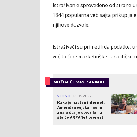
Istraživanje sprovedeno od strane un
1844 popularna veb sajta prikuplja e
njihove dozvole.
Istraživači su primetili da podatke, u
već to čine marketinške i analitičke 
MOŽDA ĆE VAS ZANIMATI
0
VIJESTI
16.05.2022.
|
Kako je nastao internet:
Američka vojska nije ni
znala šta je stvorila i u
šta će ARPANet prerasti