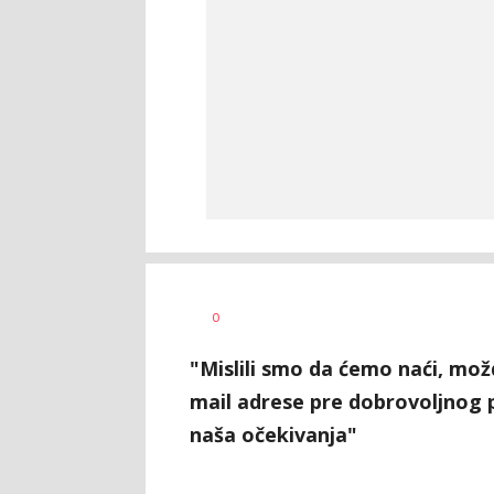
Dušan
AUTOR
0
Volaš
"Mislili smo da ćemo naći, možd
mail adrese pre dobrovoljnog 
naša očekivanja"