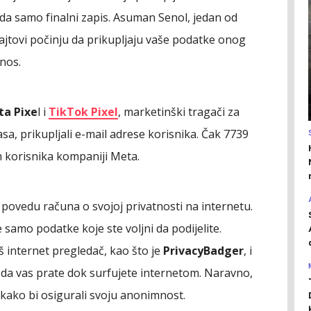
ada samo finalni zapis. Asuman Senol, jedan od
sajtovi počinju da prikupljaju vaše podatke onog
nos.
a Pixe
l i
TikTok Pixel
, marketinški tragači za
asa, prikupljali e-mail adrese korisnika. Čak 7739
h korisnika kompaniji Meta.
a povedu računa o svojoj privatnosti na internetu.
 samo podatke koje ste voljni da podijelite.
š internet pregledač, kao što je
PrivacyBadger
, i
ne da vas prate dok surfujete internetom. Naravno,
 kako bi osigurali svoju anonimnost.