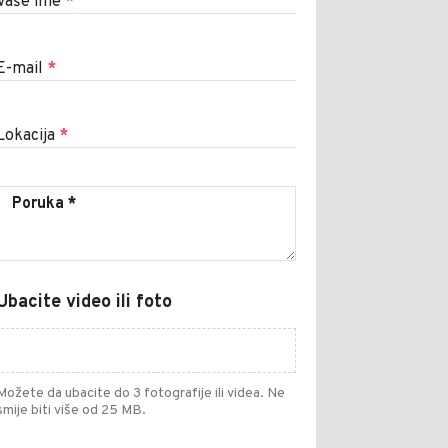
Vaše ime
*
E-mail
*
Lokacija
*
Ubacite video ili foto
Možete da ubacite do 3 fotografije ili videa. Ne
smije biti više od 25 MB.