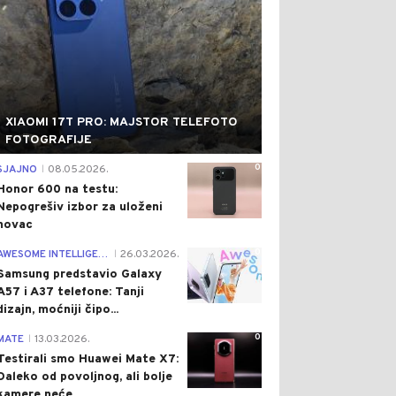
XIAOMI 17T PRO: MAJSTOR TELEFOTO
FOTOGRAFIJE
0
SJAJNO
08.05.2026.
|
Honor 600 na testu:
Nepogrešiv izbor za uloženi
novac
0
AWESOME INTELLIGENCE
26.03.2026.
|
Samsung predstavio Galaxy
A57 i A37 telefone: Tanji
dizajn, moćniji čipo...
0
MATE
13.03.2026.
|
Testirali smo Huawei Mate X7:
Daleko od povoljnog, ali bolje
kamere neće...