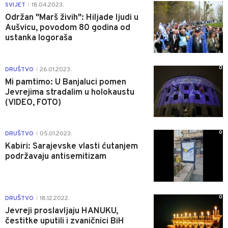
0
SVIJET
18.04.2023.
|
Održan "Marš živih": Hiljade ljudi u
Aušvicu, povodom 80 godina od
ustanka logoraša
0
DRUŠTVO
26.01.2023.
|
Mi pamtimo: U Banjaluci pomen
Jevrejima stradalim u holokaustu
(VIDEO, FOTO)
0
DRUŠTVO
05.01.2023.
|
Kabiri: Sarajevske vlasti ćutanjem
podržavaju antisemitizam
0
DRUŠTVO
18.12.2022.
|
Jevreji proslavljaju HANUKU,
čestitke uputili i zvaničnici BiH