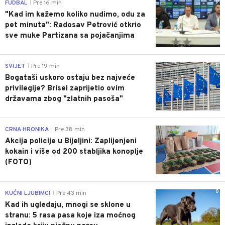
0
FUDBAL
Pre 16 min
|
"Kad im kažemo koliko nudimo, odu za
pet minuta": Radosav Petrović otkrio
sve muke Partizana sa pojačanjima
0
SVIJET
Pre 19 min
|
Bogataši uskoro ostaju bez najveće
privilegije? Brisel zaprijetio ovim
državama zbog "zlatnih pasoša"
0
CRNA HRONIKA
Pre 38 min
|
Akcija policije u Bijeljini: Zaplijenjeni
kokain i više od 200 stabljika konoplje
(FOTO)
0
KUĆNI LJUBIMCI
Pre 43 min
|
Kad ih ugledaju, mnogi se sklone u
stranu: 5 rasa pasa koje iza moćnog