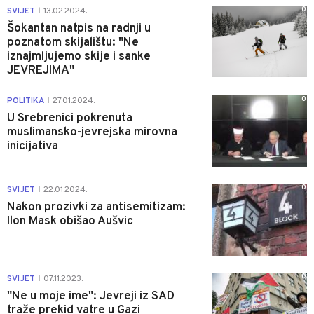
0
SVIJET
13.02.2024.
|
Šokantan natpis na radnji u
poznatom skijalištu: "Ne
iznajmljujemo skije i sanke
JEVREJIMA"
0
POLITIKA
27.01.2024.
|
U Srebrenici pokrenuta
muslimansko-jevrejska mirovna
inicijativa
0
SVIJET
22.01.2024.
|
Nakon prozivki za antisemitizam:
Ilon Mask obišao Aušvic
0
SVIJET
07.11.2023.
|
"Ne u moje ime": Jevreji iz SAD
traže prekid vatre u Gazi