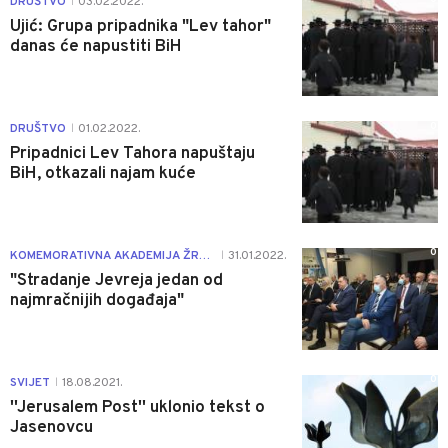
DRUŠTVO
03.02.2022.
|
Ujić: Grupa pripadnika "Lev tahor"
danas će napustiti BiH
0
DRUŠTVO
01.02.2022.
|
Pripadnici Lev Tahora napuštaju
BiH, otkazali najam kuće
0
KOMEMORATIVNA AKADEMIJA ŽRTVAMA HOLOKAUSTA
31.01.2022.
|
"Stradanje Jevreja jedan od
najmračnijih događaja"
0
SVIJET
18.08.2021.
|
''Jerusalem Post'' uklonio tekst o
Jasenovcu