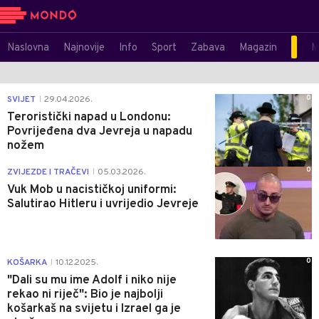
Naslovna
Najnovije
Info
Sport
Zabava
Magazin
M
0
SVIJET
29.04.2026.
|
Teroristički napad u Londonu:
Povrijeđena dva Jevreja u napadu
nožem
0
ZVIJEZDE I TRAČEVI
05.03.2026.
|
Vuk Mob u nacističkoj uniformi:
Salutirao Hitleru i uvrijedio Jevreje
0
KOŠARKA
10.12.2025.
|
"Dali su mu ime Adolf i niko nije
rekao ni riječ": Bio je najbolji
košarkaš na svijetu i Izrael ga je