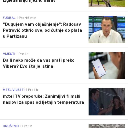
izgleda kriju nježnu narav
0
FUDBAL
Pre 45 min
|
"Dugujem vam objašnjenje": Radosav
Petrović otkrio sve, od ćutnje do plata
u Partizanu
0
VIJESTI
Pre 1 h
|
Da li neko može da vas prati preko
Vibera? Evo šta je istina
0
MTEL VIJESTI
Pre 1 h
|
m:tel TV preporuke: Zanimljivi filmski
naslovi za spas od ljetnjih temperatura
0
DRUŠTVO
Pre 1 h
|