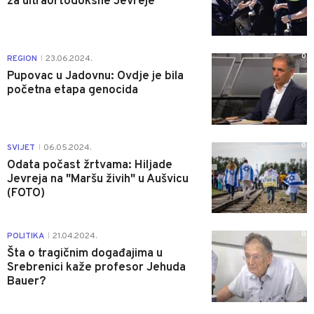
za ultraortodoksne Jevreje
0
REGION
23.06.2024.
|
Pupovac u Jadovnu: Ovdje je bila
početna etapa genocida
0
SVIJET
06.05.2024.
|
Odata počast žrtvama: Hiljade
Jevreja na "Maršu živih" u Aušvicu
(FOTO)
0
POLITIKA
21.04.2024.
|
Šta o tragičnim događajima u
Srebrenici kaže profesor Jehuda
Bauer?