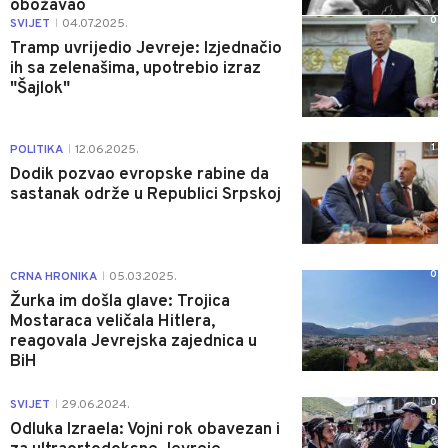
obožavao
0
SVIJET
04.07.2025.
|
Tramp uvrijedio Jevreje: Izjednačio
ih sa zelenašima, upotrebio izraz
"Šajlok"
1
POLITIKA
12.06.2025.
|
Dodik pozvao evropske rabine da
sastanak održe u Republici Srpskoj
0
CRNA HRONIKA
05.03.2025.
|
Žurka im došla glave: Trojica
Mostaraca veličala Hitlera,
reagovala Jevrejska zajednica u
BiH
0
SVIJET
29.06.2024.
|
Odluka Izraela: Vojni rok obavezan i