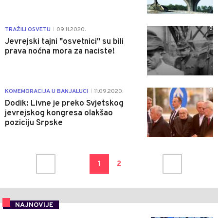
0
TRAŽILI OSVETU
09.11.2020.
|
Jevrejski tajni "osvetnici" su bili
prava noćna mora za naciste!
0
KOMEMORACIJA U BANJALUCI
11.09.2020.
|
Dodik: Livne je preko Svjetskog
jevrejskog kongresa olakšao
poziciju Srpske
1
2
NAJNOVIJE