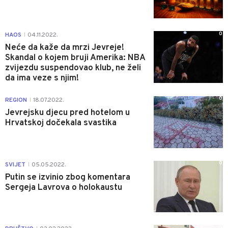
0
HAOS
04.11.2022.
|
Neće da kaže da mrzi Jevreje!
Skandal o kojem bruji Amerika: NBA
zvijezdu suspendovao klub, ne želi
da ima veze s njim!
0
REGION
18.07.2022.
|
Jevrejsku djecu pred hotelom u
Hrvatskoj dočekala svastika
0
SVIJET
05.05.2022.
|
Putin se izvinio zbog komentara
Sergeja Lavrova o holokaustu
0