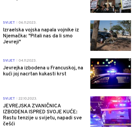
0
SVIJET
06.11.2023.
|
Izraelska vojska napala vojnike iz
Njemačka: "Pitali nas da li smo
Jevreji"
0
SVIJET
04.11.2023.
|
Jevrejka izbodena u Francuskoj, na
kući joj nacrtan kukasti krst
0
SVIJET
22.10.2023.
|
JEVREJSKA ZVANIČNICA
IZBODENA ISPRED SVOJE KUĆE:
Rastu tenzije u svijetu, napadi sve
češći