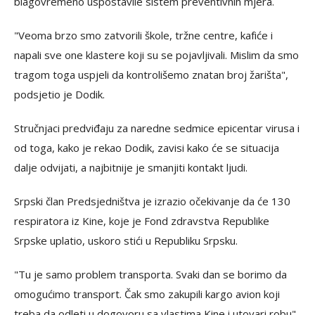
blagovremeno uspostavile sistem preventivnih mjera.
"Veoma brzo smo zatvorili škole, tržne centre, kafiće i
napali sve one klastere koji su se pojavljivali. Mislim da smo
tragom toga uspjeli da kontrolišemo znatan broj žarišta",
podsjetio je Dodik.
Stručnjaci predviđaju za naredne sedmice epicentar virusa i
od toga, kako je rekao Dodik, zavisi kako će se situacija
dalje odvijati, a najbitnije je smanjiti kontakt ljudi.
Srpski član Predsjedništva je izrazio očekivanje da će 130
respiratora iz Kine, koje je Fond zdravstva Republike
Srpske uplatio, uskoro stići u Republiku Srpsku.
"Tu je samo problem transporta. Svaki dan se borimo da
omogućimo transport. Čak smo zakupili kargo avion koji
treba da odleti u dogovoru sa vlastima Kine i utovari robu",