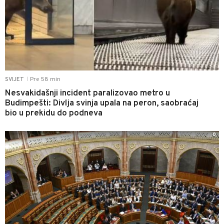
Pre 58 min
SVIJET
|
Nesvakidašnji incident paralizovao metro u
Budimpešti: Divlja svinja upala na peron, saobraćaj
bio u prekidu do podneva
0