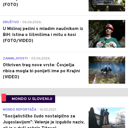
(FOTO)
0
DRUŠTVO
06.06.2026.
|
U Mićinoj pećini s mladim naučnikom iz
BiH: Istina o šišmišima i mitu o kosi
(FOTO/VIDEO)
0
ZANIMLJIVOSTI
05.06.2026.
|
Otkriven trag nove vrste: Čovječja
ribica mogla bi ponijeti ime po Krajini
(VIDEO)
MONDO U SLOVENIJI
4
MONDO REPORTAŽA
16.02.2021.
|
"Socijalističko čudo nostalgično za
Jugoslavijom": Velenje je izgubilo naziv,