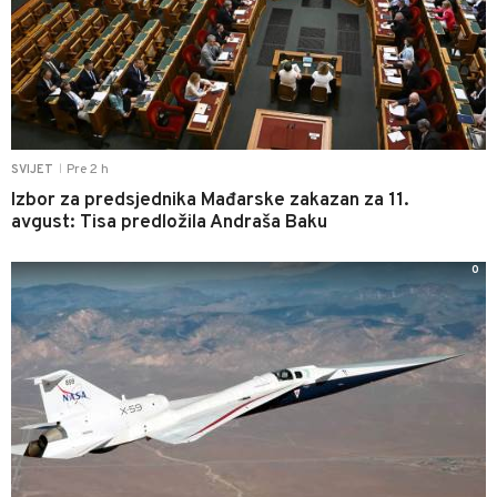
Pre 2 h
SVIJET
|
Izbor za predsjednika Mađarske zakazan za 11.
avgust: Tisa predložila Andraša Baku
0