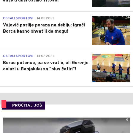
ali je u duši ostalo Titovo!
1
OSTALI SPORTOVI
14.02.2021.
|
Vujović poslije poraza na debiju: Igrači
Borca kasno shvatili da mogu!
3
OSTALI SPORTOVI
14.02.2021.
|
Borac potonuo, pa se vratio, ali Gorenje
dolazi u Banjaluku sa "plus četiri"!
PROČITAJ JOŠ
0