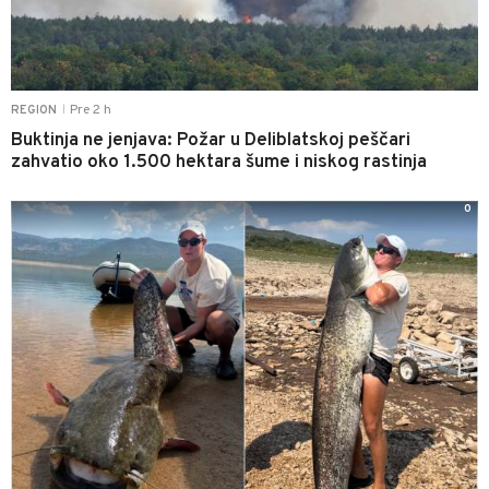
Pre 2 h
REGION
|
Buktinja ne jenjava: Požar u Deliblatskoj peščari
zahvatio oko 1.500 hektara šume i niskog rastinja
0