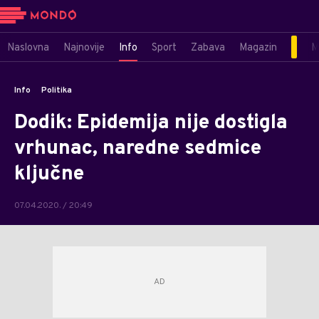
Naslovna
Najnovije
Info
Sport
Zabava
Magazin
M
Info
Politika
Dodik: Epidemija nije dostigla
vrhunac, naredne sedmice
ključne
07.04.2020. / 20:49