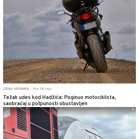
Pre 38 min
CRNA HRONIKA
|
Težak udes kod Hadžića: Poginuo motociklista,
saobraćaj u potpunosti obustavljen
0