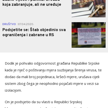
koja zabranjuje, ali ne uređuje
1
DRUŠTVO
07.04.2020.
|
Podsjetite se: Štab objedinio sva
ograničenja i zabrane u RS
Dodik je pohvalio odgovornost građana Republike Srpske
kada je riječ o poštivanju mjera suzbijanja širenja virusa, te
dodao da mali broj pojedinaca, kršeći mjere, urušava cijeli
sistem zbog čega je neophodno pojačati mjere u vezi sa
izolacijom.
On je podsjetio da su vlasti u Republici Srpskoj