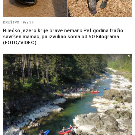
Pre 3 h
DRUŠTVO
|
Bilećko jezero krije prave nemani: Pet godina tražio
savršen mamac, pa izvukao soma od 50 kilograma
(FOTO/VIDEO)
0