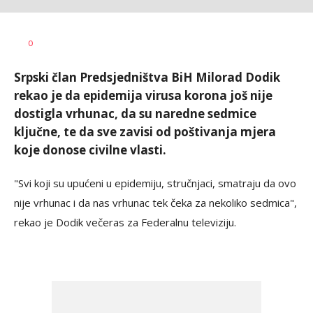
SRNA
AUTOR
0
1
Srpski član Predsjedništva BiH Milorad Dodik
rekao je da epidemija virusa korona još nije
dostigla vrhunac, da su naredne sedmice
ključne, te da sve zavisi od poštivanja mjera
koje donose civilne vlasti.
"Svi koji su upućeni u epidemiju, stručnjaci, smatraju da ovo
nije vrhunac i da nas vrhunac tek čeka za nekoliko sedmica",
rekao je Dodik večeras za Federalnu televiziju.