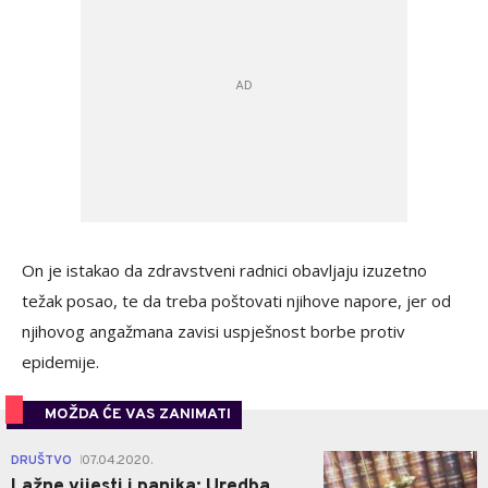
On je istakao da zdravstveni radnici obavljaju izuzetno
težak posao, te da treba poštovati njihove napore, jer od
njihovog angažmana zavisi uspješnost borbe protiv
epidemije.
MOŽDA ĆE VAS ZANIMATI
1
DRUŠTVO
07.04.2020.
|
Lažne vijesti i panika: Uredba