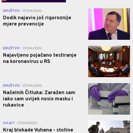
1
DRUŠTVO
07.04.2020.
|
Dodik najavio još rigoroznije
mjere prevencije
0
DRUŠTVO
07.04.2020.
|
Najavljeno pojačano testiranje
na koronavirus u RS
1
DRUŠTVO
07.04.2020.
|
Načelnik Čitluka: Zaražen sam
iako sam uvijek nosio masku i
rukavice
0
SVIJET
07.04.2020.
|
Kraj blokade Vuhana - stotine