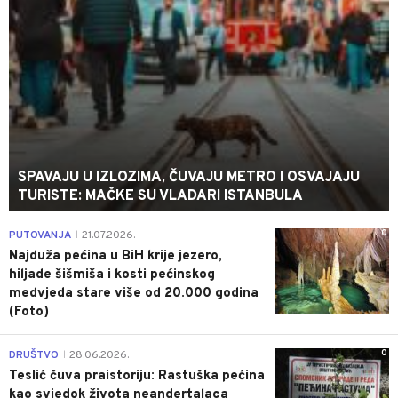
SPAVAJU U IZLOZIMA, ČUVAJU METRO I OSVAJAJU
TURISTE: MAČKE SU VLADARI ISTANBULA
0
PUTOVANJA
21.07.2026.
|
Najduža pećina u BiH krije jezero,
hiljade šišmiša i kosti pećinskog
medvjeda stare više od 20.000 godina
(Foto)
0
DRUŠTVO
28.06.2026.
|
Teslić čuva praistoriju: Rastuška pećina
kao svjedok života neandertalaca