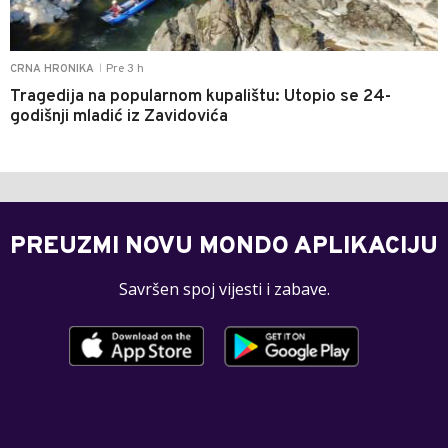
Pre 3 h
CRNA HRONIKA
|
Tragedija na popularnom kupalištu: Utopio se 24-
godišnji mladić iz Zavidovića
PREUZMI NOVU MONDO APLIKACIJU
Savršen spoj vijesti i zabave.