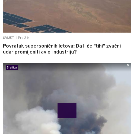
Pre 2 h
SVIJET
|
Povratak supersoničnih letova: Da li će "tihi" zvučni
udar promijeniti avio-industriju?
0
5 slika