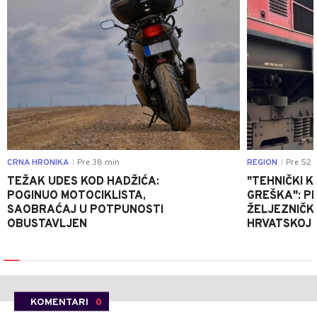
CRNA HRONIKA
Pre 38 min
REGION
Pre 52 
|
|
TEŽAK UDES KOD HADŽIĆA:
"TEHNIČKI K
POGINUO MOTOCIKLISTA,
GREŠKA": P
SAOBRAĆAJ U POTPUNOSTI
ŽELJEZNIČK
OBUSTAVLJEN
HRVATSKOJ
KOMENTARI
0