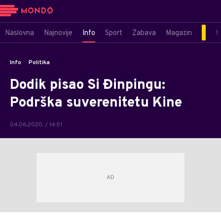
Naslovna
Najnovije
Info
Sport
Zabava
Magazin
M
Info
Politika
Dodik pisao Si Đinpingu:
Podrška suverenitetu Kine
04.06.2020. / 14:51