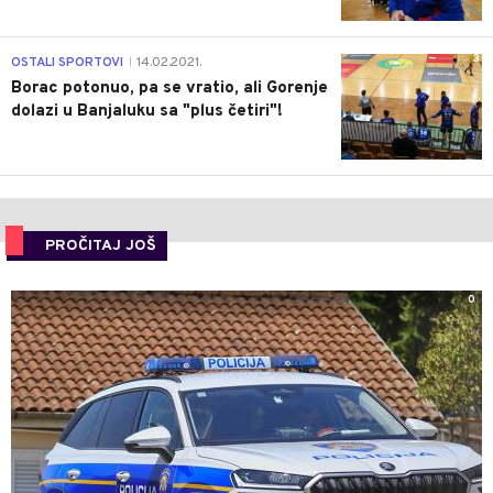
3
OSTALI SPORTOVI
14.02.2021.
|
Borac potonuo, pa se vratio, ali Gorenje
dolazi u Banjaluku sa "plus četiri"!
PROČITAJ JOŠ
0