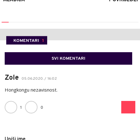
KOMENTARI
1
SVI KOMENTARI
Zole
05.06.2020. / 16:02
Hongkongu nezavisnost.
1
0
Upiši ime