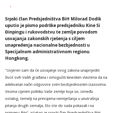
SRNA
AUTOR
1
1
Srpski član Predsjedništva BiH Milorad Dodik
uputio je pismo podrške predsjedniku Kine Si
Đinpingu i rukovodstvu te zemlje povodom
usvajanja zakonskih rješenja s ciljem
unapređenja nacionalne bezbjednosti u
Specijalnom administrativnom regionu
Hongkong.
"Uvjeren sam da će usvajanje ovog zakona unaprijediti
život svih Vaših građana i omogućiti kineskim vlastima da na
adekvatan način odgovore svim bezbjednosnim izazovima.
Veoma cijenim politiku Vaše zemlje koja se, između
ostalog, temelji na principima nemiješanja u unutrašnja
pitanja drugih zemalja, što ste do sada pokazali i na
primjeru BiH", istakao je srpski član Predsjedništva BiH.