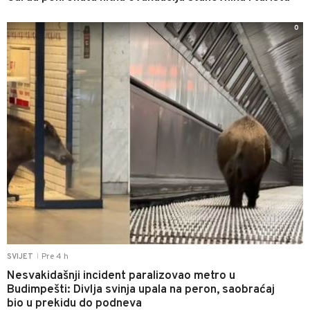
0
Pre 4 h
SVIJET
|
Nesvakidašnji incident paralizovao metro u
Budimpešti: Divlja svinja upala na peron, saobraćaj
bio u prekidu do podneva