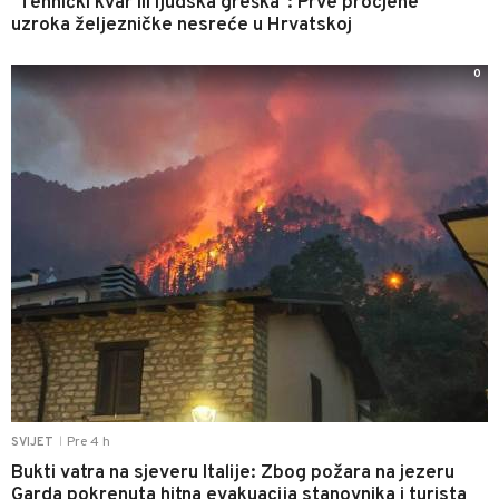
"Tehnički kvar ili ljudska greška": Prve procjene
uzroka željezničke nesreće u Hrvatskoj
0
Pre 4 h
SVIJET
|
Bukti vatra na sjeveru Italije: Zbog požara na jezeru
Garda pokrenuta hitna evakuacija stanovnika i turista