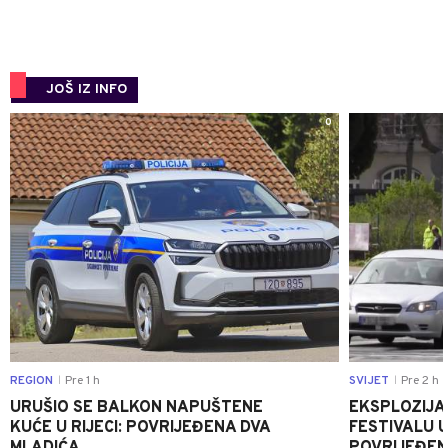
JOŠ IZ INFO
0
REGION
Pre 1 h
SVIJET
Pre 2 h
|
|
URUŠIO SE BALKON NAPUŠTENE
EKSPLOZIJA
KUĆE U RIJECI: POVRIJEĐENA DVA
FESTIVALU 
MLADIĆA
POVRIJEĐEN