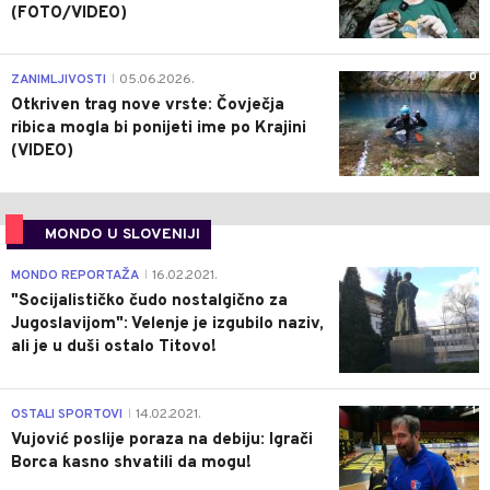
(FOTO/VIDEO)
0
ZANIMLJIVOSTI
05.06.2026.
|
Otkriven trag nove vrste: Čovječja
ribica mogla bi ponijeti ime po Krajini
(VIDEO)
MONDO U SLOVENIJI
4
MONDO REPORTAŽA
16.02.2021.
|
"Socijalističko čudo nostalgično za
Jugoslavijom": Velenje je izgubilo naziv,
ali je u duši ostalo Titovo!
1
OSTALI SPORTOVI
14.02.2021.
|
Vujović poslije poraza na debiju: Igrači
Borca kasno shvatili da mogu!