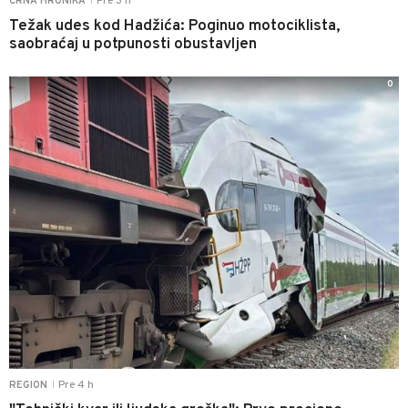
Pre 3 h
CRNA HRONIKA
|
Težak udes kod Hadžića: Poginuo motociklista,
saobraćaj u potpunosti obustavljen
0
Pre 4 h
REGION
|