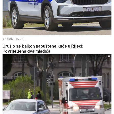
Pre 1 h
REGION
|
Urušio se balkon napuštene kuće u Rijeci:
Povrijeđena dva mladića
0