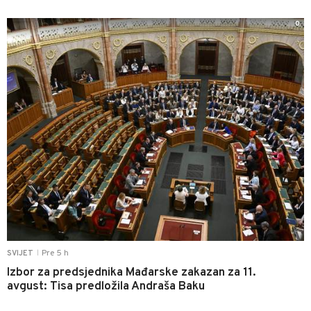
0
Pre 5 h
SVIJET
|
Izbor za predsjednika Mađarske zakazan za 11.
avgust: Tisa predložila Andraša Baku