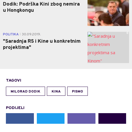
Dodik: Podrška Kini zbog nemira
u Hongkongu
0
POLITIKA
30.09.2019.
|
"Saradnja RS i Kine u konkretnim
projektima"
TAGOVI
MILORAD DODIK
KINA
PISMO
PODIJELI