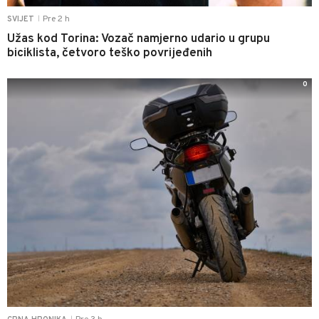
Pre 2 h
SVIJET
|
Užas kod Torina: Vozač namjerno udario u grupu
biciklista, četvoro teško povrijeđenih
0