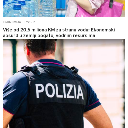
Pre 2 h
EKONOMIJA
|
Više od 20,6 miliona KM za stranu vodu: Ekonomski
apsurd u zemlji bogatoj vodnim resursima
0