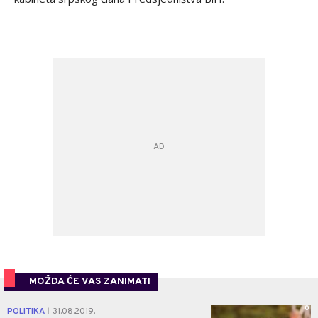
MOŽDA ĆE VAS ZANIMATI
0
POLITIKA
31.08.2019.
|