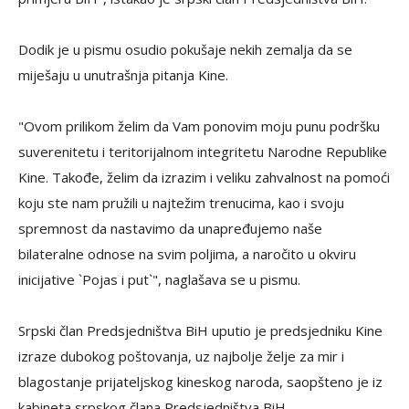
Dodik je u pismu osudio pokušaje nekih zemalja da se
miješaju u unutrašnja pitanja Kine.
"Ovom prilikom želim da Vam ponovim moju punu podršku
suverenitetu i teritorijalnom integritetu Narodne Republike
Kine. Takođe, želim da izrazim i veliku zahvalnost na pomoći
koju ste nam pružili u najtežim trenucima, kao i svoju
spremnost da nastavimo da unapređujemo naše
bilateralne odnose na svim poljima, a naročito u okviru
inicijative `Pojas i put`", naglašava se u pismu.
Srpski član Predsjedništva BiH uputio je predsjedniku Kine
izraze dubokog poštovanja, uz najbolje želje za mir i
blagostanje prijateljskog kineskog naroda, saopšteno je iz
kabineta srpskog člana Predsjedništva BiH.