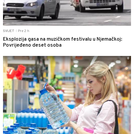
Pre 2 h
SVIJET
|
Eksplozija gasa na muzičkom festivalu u Njemačkoj:
Povrijeđeno deset osoba
0