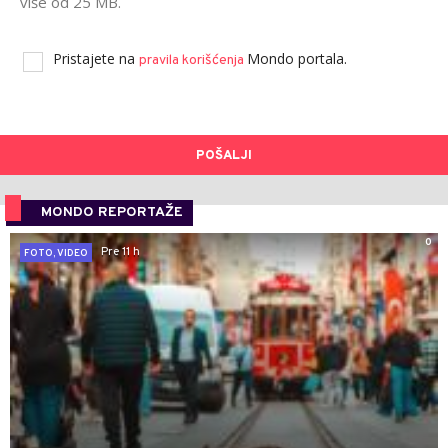
više od 25 MB.
Pristajete na
Mondo portala.
pravila korišćenja
POŠALJI
MONDO REPORTAŽE
0
Pre 11 h
FOTO, VIDEO