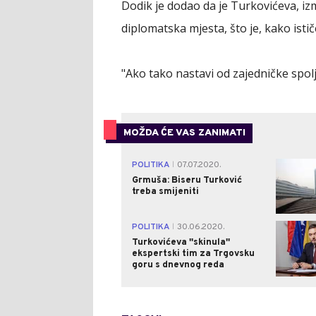
Dodik je dodao da je Turkovićeva, i
diplomatska mjesta, što je, kako istič
"Ako tako nastavi od zajedničke spol
MOŽDA ĆE VAS ZANIMATI
POLITIKA
07.07.2020.
|
Grmuša: Biseru Turković
treba smijeniti
POLITIKA
30.06.2020.
|
Turkovićeva ''skinula''
ekspertski tim za Trgovsku
goru s dnevnog reda