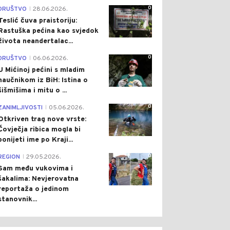
0
DRUŠTVO
28.06.2026.
|
Teslić čuva praistoriju:
Rastuška pećina kao svjedok
života neandertalac...
0
DRUŠTVO
06.06.2026.
|
U Mićinoj pećini s mladim
naučnikom iz BiH: Istina o
šišmišima i mitu o ...
0
ZANIMLJIVOSTI
05.06.2026.
|
Otkriven trag nove vrste:
Čovječja ribica mogla bi
ponijeti ime po Kraji...
0
REGION
29.05.2026.
|
Sam među vukovima i
šakalima: Nevjerovatna
reportaža o jedinom
stanovnik...