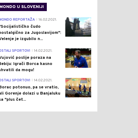
MONDO U SLOVENIJI
4
MONDO REPORTAŽA
16.02.2021.
|
"Socijalističko čudo
nostalgično za Jugoslavijom":
Velenje je izgubilo n...
1
OSTALI SPORTOVI
14.02.2021.
|
Vujović poslije poraza na
debiju: Igrači Borca kasno
shvatili da mogu!
3
OSTALI SPORTOVI
14.02.2021.
|
Borac potonuo, pa se vratio,
ali Gorenje dolazi u Banjaluku
sa "plus čet...