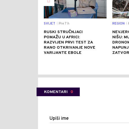
SVIJET
Pre 7 h
REGION
P
|
|
RUSKI STRUČNJACI
NEVJER
POMAŽU U AFRICI:
NIŠU: M
RAZVIJEN PRVI TEST ZA
DRONOM
RANO OTKRIVANJE NOVE
NAPUNJ
VARIJANTE EBOLE
ZATVO
KOMENTARI
0
Upiši ime