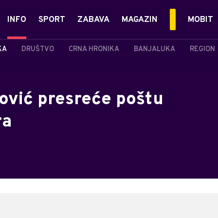
INFO
SPORT
ZABAVA
MAGAZIN
MOBIT
KA
DRUŠTVO
CRNA HRONIKA
BANJALUKA
REGION
ković presreće poštu
ra