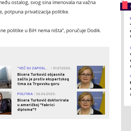
zmeđu ostalog, svog sina imenovala na važna
e, potpuna privatizacija politike.
jne politike u BiH nema ništa", poručuje Dodik.
0
0
''VEĆ SU ZAPOSLENI''
01.07.2020.
|
Bisera Turković objasnila
zašto je protiv ekspertskog
tima za Trgovsku goru
0
0
POLITIKA
26.06.2020.
|
Bisera Turković doktorirala
u američkoj ''fabrici
diploma''?