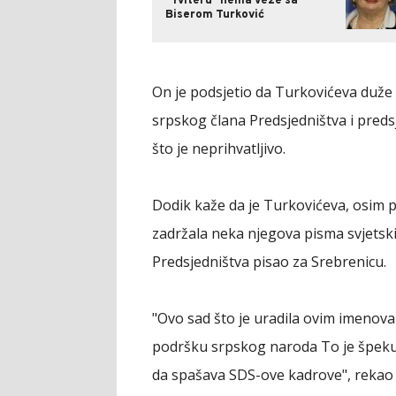
"Tviteru" nema veze sa
Biserom Turković
On je podsjetio da Turkovićeva duže
srpskog člana Predsjedništva i preds
što je neprihvatljivo.
Dodik kaže da je Turkovićeva, osim p
zadržala neka njegova pisma svjetski
Predsjedništva pisao za Srebrenicu.
"Ovo sad što je uradila ovim imenovan
podršku srpskog naroda To je špekul
da spašava SDS-ove kadrove", rekao 