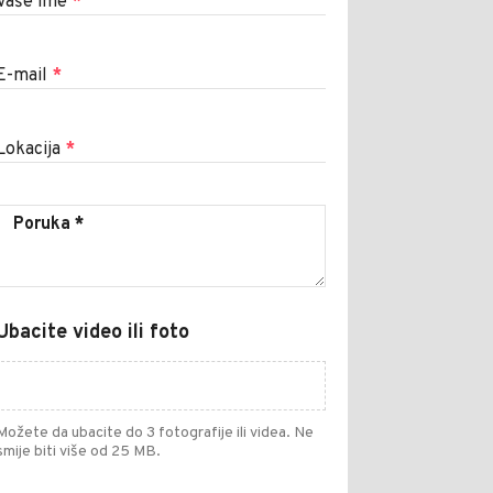
Vaše ime
*
E-mail
*
Lokacija
*
Ubacite video ili foto
Možete da ubacite do 3 fotografije ili videa. Ne
smije biti više od 25 MB.