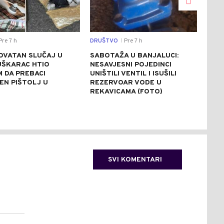
re 7 h
DRUŠTVO
Pre 7 h
REGI
|
OVATAN SLUČAJ U
SABOTAŽA U BANJALUCI:
VUČ
UŠKARAC HTIO
NESAVJESNI POJEDINCI
VEČ
 DA PREBACI
UNIŠTILI VENTIL I ISUŠILI
POZ
EN PIŠTOLJ U
REZERVOAR VODE U
RAZ
R
REKAVICAMA (FOTO)
(FO
SVI KOMENTARI