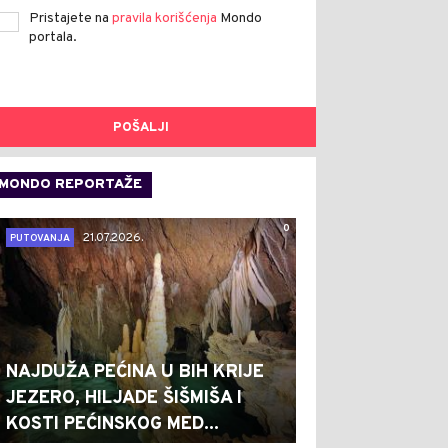
Pristajete na
pravila korišćenja
Mondo
portala.
POŠALJI
MONDO REPORTAŽE
0
21.07.2026.
PUTOVANJA
NAJDUŽA PEĆINA U BIH KRIJE
JEZERO, HILJADE ŠIŠMIŠA I
KOSTI PEĆINSKOG MED...