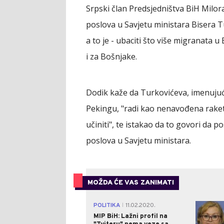
Srpski član Predsjedništva BiH Milor
poslova u Savjetu ministara Bisera T
a to je - ubaciti što više migranata 
i za Bošnjake.
Dodik kaže da Turkovićeva, imenujući
Pekingu, "radi kao nenavođena raketa
učiniti", te istakao da to govori da 
poslova u Savjetu ministara.
MOŽDA ĆE VAS ZANIMATI
POLITIKA
11.02.2020.
|
MIP BiH: Lažni profil na