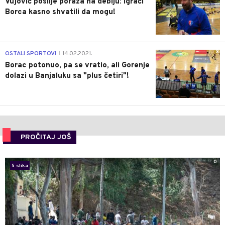
Vujović poslije poraza na debiju: Igrači
Borca kasno shvatili da mogu!
3
OSTALI SPORTOVI
14.02.2021.
|
Borac potonuo, pa se vratio, ali Gorenje
dolazi u Banjaluku sa "plus četiri"!
PROČITAJ JOŠ
0
5 slika