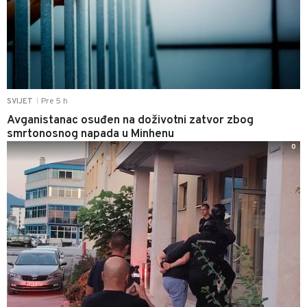
Pre 5 h
SVIJET
|
Avganistanac osuđen na doživotni zatvor zbog
smrtonosnog napada u Minhenu
0