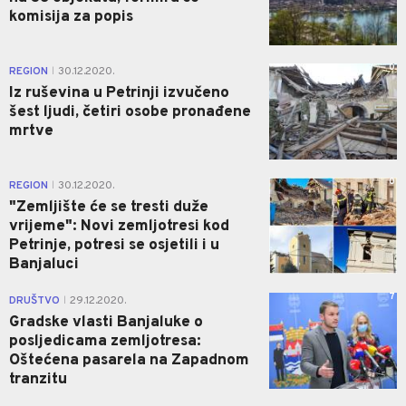
komisija za popis
0
REGION
30.12.2020.
|
Iz ruševina u Petrinji izvučeno
šest ljudi, četiri osobe pronađene
mrtve
0
REGION
30.12.2020.
|
"Zemljište će se tresti duže
vrijeme": Novi zemljotresi kod
Petrinje, potresi se osjetili i u
Banjaluci
7
DRUŠTVO
29.12.2020.
|
Gradske vlasti Banjaluke o
posljedicama zemljotresa:
Oštećena pasarela na Zapadnom
tranzitu