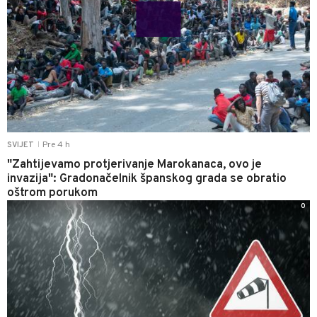
Pre 4 h
SVIJET
|
"Zahtijevamo protjerivanje Marokanaca, ovo je
invazija": Gradonačelnik španskog grada se obratio
oštrom porukom
0