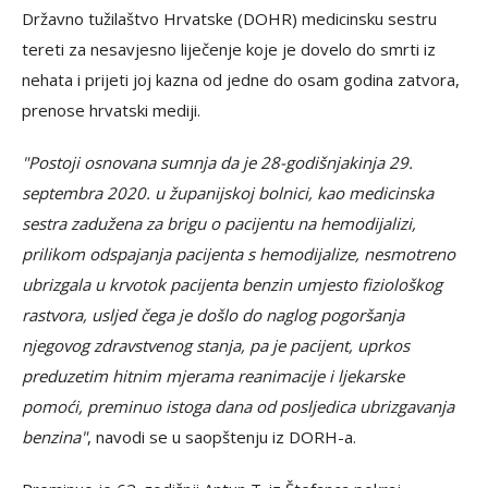
Državno tužilaštvo Hrvatske (DOHR) medicinsku sestru
tereti za nesavjesno liječenje koje je dovelo do smrti iz
nehata i prijeti joj kazna od jedne do osam godina zatvora,
prenose hrvatski mediji.
"Postoji osnovana sumnja da je 28-godišnjakinja 29.
septembra 2020. u županijskoj bolnici, kao medicinska
sestra zadužena za brigu o pacijentu na hemodijalizi,
prilikom odspajanja pacijenta s hemodijalize, nesmotreno
ubrizgala u krvotok pacijenta benzin umjesto fiziološkog
rastvora, usljed čega je došlo do naglog pogoršanja
njegovog zdravstvenog stanja, pa je pacijent, uprkos
preduzetim hitnim mjerama reanimacije i ljekarske
pomoći, preminuo istoga dana od posljedica ubrizgavanja
benzina"
, navodi se u saopštenju iz DORH-a.