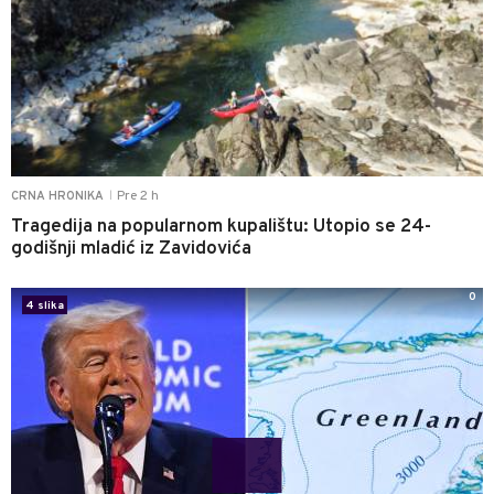
Pre 2 h
CRNA HRONIKA
|
Tragedija na popularnom kupalištu: Utopio se 24-
godišnji mladić iz Zavidovića
0
4 slika