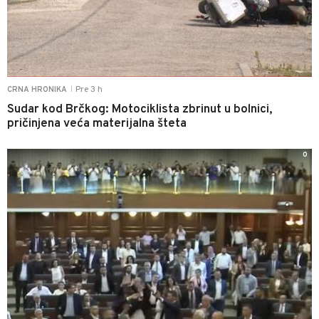
Pre 3 h
CRNA HRONIKA
|
Sudar kod Brčkog: Motociklista zbrinut u bolnici,
pričinjena veća materijalna šteta
0