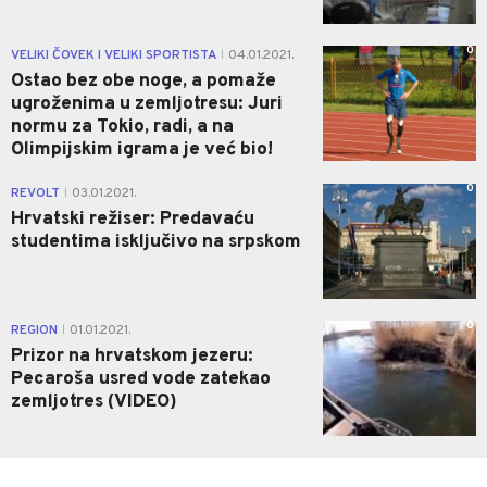
0
VELIKI ČOVEK I VELIKI SPORTISTA
04.01.2021.
|
Ostao bez obe noge, a pomaže
ugroženima u zemljotresu: Juri
normu za Tokio, radi, a na
Olimpijskim igrama je već bio!
0
REVOLT
03.01.2021.
|
Hrvatski režiser: Predavaću
studentima isključivo na srpskom
0
REGION
01.01.2021.
|
Prizor na hrvatskom jezeru:
Pecaroša usred vode zatekao
zemljotres (VIDEO)