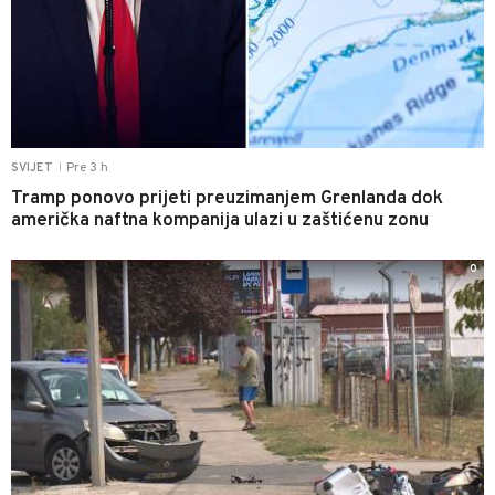
Pre 3 h
SVIJET
|
Tramp ponovo prijeti preuzimanjem Grenlanda dok
američka naftna kompanija ulazi u zaštićenu zonu
0