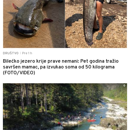
Pre 1 h
DRUŠTVO
|
Bilećko jezero krije prave nemani: Pet godina tražio
savršen mamac, pa izvukao soma od 50 kilograma
(FOTO/VIDEO)
0