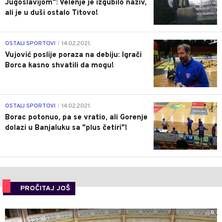
Jugoslavijom": Velenje je izgubilo naziv,
ali je u duši ostalo Titovo!
1
OSTALI SPORTOVI
14.02.2021.
|
Vujović poslije poraza na debiju: Igrači
Borca kasno shvatili da mogu!
3
OSTALI SPORTOVI
14.02.2021.
|
Borac potonuo, pa se vratio, ali Gorenje
dolazi u Banjaluku sa "plus četiri"!
PROČITAJ JOŠ
0