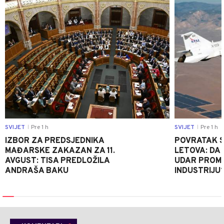
SVIJET
Pre 1 h
SVIJET
Pre 1 h
|
|
IZBOR ZA PREDSJEDNIKA
POVRATAK S
MAĐARSKE ZAKAZAN ZA 11.
LETOVA: DA L
AVGUST: TISA PREDLOŽILA
UDAR PROMIJ
ANDRAŠA BAKU
INDUSTRIJU