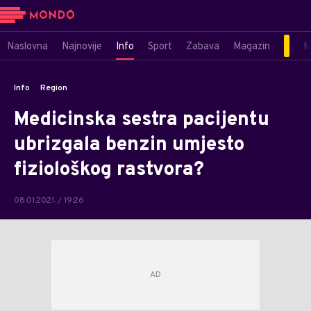
Naslovna
Najnovije
Info
Sport
Zabava
Magazin
M
Info
Region
Medicinska sestra pacijentu
ubrizgala benzin umjesto
fiziološkog rastvora?
08.01.2021. / 19:26