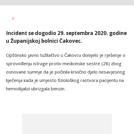
Vesna
AUTOR
0
Kerkez
Incident se dogodio 29. septembra 2020. godine
u Županijskoj bolnici Čakovec.
Opštinsko javno tužilaštvo u Čakovcu donijelo je rješenje o
sprovođenju istrage protiv medicinske sestre (28) zbog
osnovane sumnje da je počinila krivično djelo nesavjesnog
liječenja kada je umjesto fiziološkog rastvora pacijentu na
hemodijalizi ubrizgala benzin.