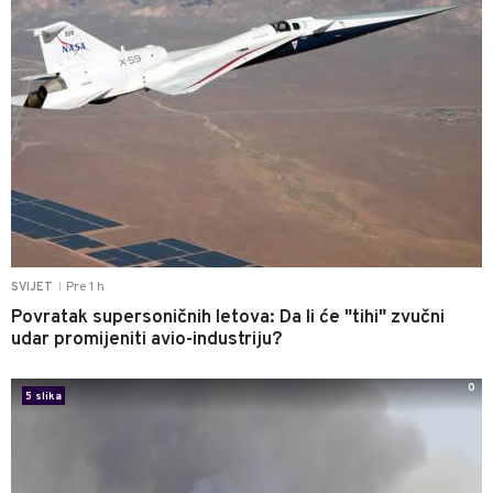
Pre 1 h
SVIJET
|
Povratak supersoničnih letova: Da li će "tihi" zvučni
udar promijeniti avio-industriju?
0
5 slika