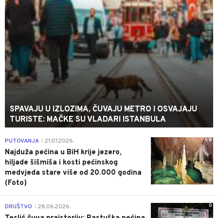
SPAVAJU U IZLOZIMA, ČUVAJU METRO I OSVAJAJU
TURISTE: MAČKE SU VLADARI ISTANBULA
0
PUTOVANJA
21.07.2026.
|
Najduža pećina u BiH krije jezero,
hiljade šišmiša i kosti pećinskog
medvjeda stare više od 20.000 godina
(Foto)
0
DRUŠTVO
28.06.2026.
|