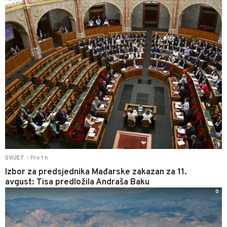
Pre 1 h
SVIJET
|
Izbor za predsjednika Mađarske zakazan za 11.
avgust: Tisa predložila Andraša Baku
0