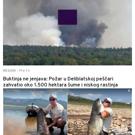
Pre 1 h
REGION
|
Buktinja ne jenjava: Požar u Deliblatskoj peščari
zahvatio oko 1.500 hektara šume i niskog rastinja
0