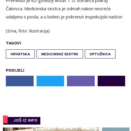
Preminuo je 62-godišnji Antun T. iz Štefanca pokraj
Čakovca. Medicinska sestra je odmah nakon nesreće
udaljena s posla, a u bolnici je pokrenut inspekcijski nadzor.
(Srna, foto: Ilustracija)
TAGOVI
HRVATSKA
MEDICINSKE SESTRE
OPTUŽNICA
PODIJELI
JOŠ IZ INFO
0