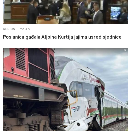
Pre 3 h
REGION
|
Poslanica gađala Aljbina Kurtija jajima usred sjednice
0