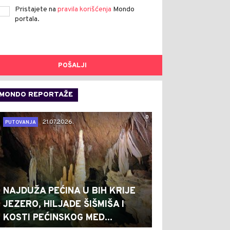
Pristajete na
pravila korišćenja
Mondo
portala.
POŠALJI
MONDO REPORTAŽE
0
21.07.2026.
PUTOVANJA
NAJDUŽA PEĆINA U BIH KRIJE
JEZERO, HILJADE ŠIŠMIŠA I
KOSTI PEĆINSKOG MED...