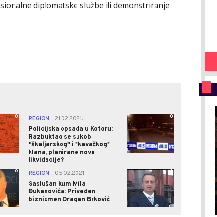
sionalne diplomatske službe ili demonstriranje
0
0
REGION
21.02.2021.
|
Policijska opsada u Kotoru:
Razbuktao se sukob
"škaljarskog" i "kavačkog"
klana, planirane nove
likvidacije?
0
0
REGION
05.02.2021.
|
Saslušan kum Mila
Đukanovića: Priveden
biznismen Dragan Brković