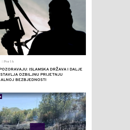
Pre 1 h
T
|
POZORAVAJU: ISLAMSKA DRŽAVA I DALJE
STAVLJA OZBILJNU PRIJETNJU
ALNOJ BEZBJEDNOSTI
0
a