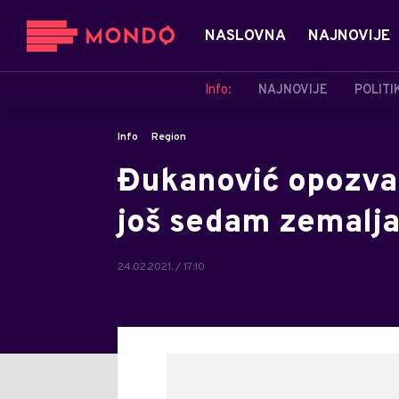
NASLOVNA
NAJNOVIJE
Info:
NAJNOVIJE
POLITI
Info
Region
Đukanović opozva
još sedam zemalj
24.02.2021. / 17:10