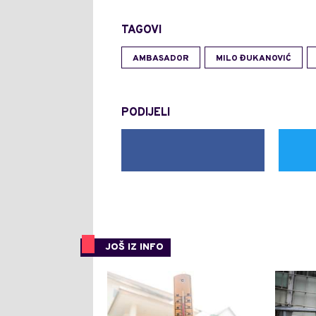
TAGOVI
AMBASADOR
MILO ĐUKANOVIĆ
PODIJELI
JOŠ IZ INFO
0