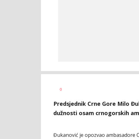
Dušan
AUTOR
0
Volaš
Predsjednik Crne Gore Milo Đu
dužnosti osam crnogorskih a
Đukanović je opozvao ambasadore Cr