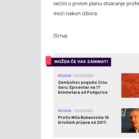
većini u prvom planu stvaranje profe
moći nakon izbora.
(Srna)
MOŽDA ĆE VAS ZANIMATI
REGION
23.02.2021.
|
Zemljotres pogodio Crnu
Goru: Epicentar na 17
kilometara od Podgorice
REGION
15.02.2021.
|
Protiv Mila Đukanovića 18
krivičnih prijava od 2017.