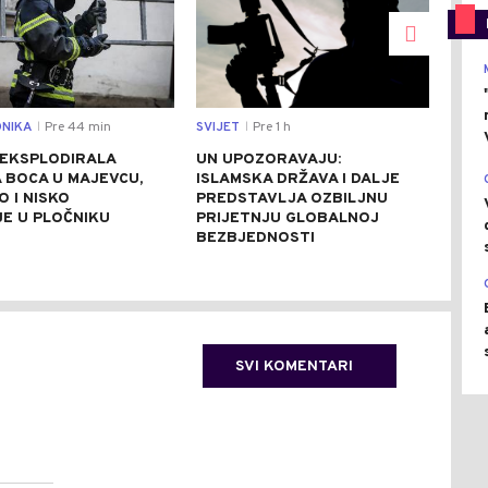
NIKA
Pre 44 min
SVIJET
Pre 1 h
SVIJ
|
|
 EKSPLODIRALA
UN UPOZORAVAJU:
FRA
 BOCA U MAJEVCU,
ISLAMSKA DRŽAVA I DALJE
OSU
 I NISKO
PREDSTAVLJA OZBILJNU
MUŠ
JE U PLOČNIKU
PRIJETNJU GLOBALNOJ
ZLO
BEZBJEDNOSTI
PRE
SVI KOMENTARI