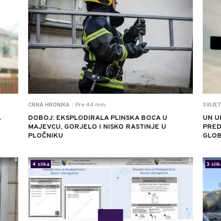
Pre 44 min
CRNA HRONIKA
SVIJE
|
A
DOBOJ: EKSPLODIRALA PLINSKA BOCA U
UN U
MAJEVCU, GORJELO I NISKO RASTINJE U
PRED
PLOČNIKU
GLOB
0
0
4 slika
3 slik