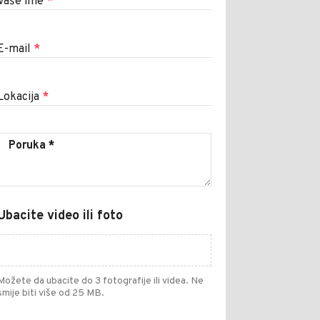
Vaše ime
*
E-mail
*
Lokacija
*
Ubacite video ili foto
Možete da ubacite do 3 fotografije ili videa. Ne
smije biti više od 25 MB.