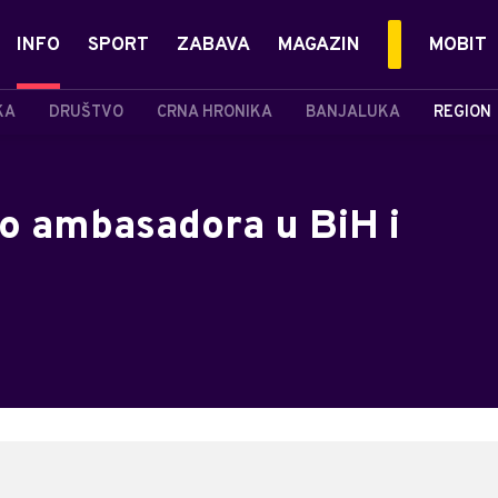
INFO
SPORT
ZABAVA
MAGAZIN
MOBIT
KA
DRUŠTVO
CRNA HRONIKA
BANJALUKA
REGION
o ambasadora u BiH i
a