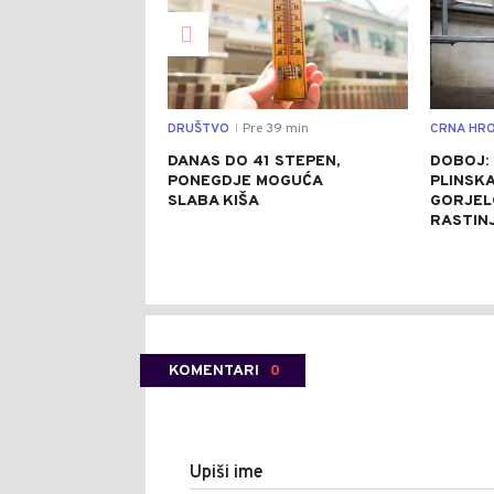
DRUŠTVO
Pre 39 min
CRNA HRO
|
DANAS DO 41 STEPEN,
DOBOJ:
PONEGDJE MOGUĆA
PLINSKA
SLABA KIŠA
GORJELO
RASTIN
KOMENTARI
0
Upiši ime