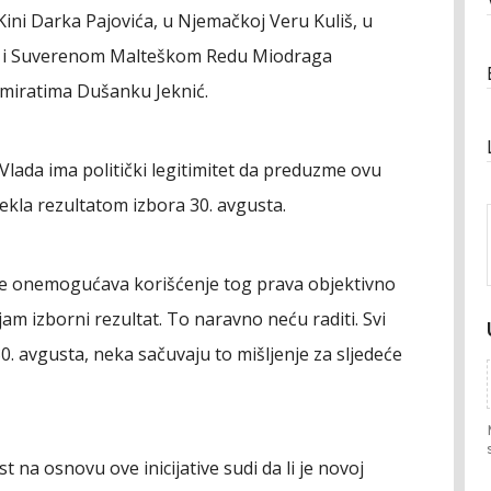
u Kini Darka Pajovića, u Njemačkoj Veru Kuliš, u
nu i Suverenom Malteškom Redu Miodraga
Emiratima Dušanku Jeknić.
 Vlada ima politički legitimitet da preduzme ovu
stekla rezultatom izbora 30. avgusta.
re onemogućava korišćenje tog prava objektivno
jam izborni rezultat. To naravno neću raditi. Svi
0. avgusta, neka sačuvaju to mišljenje za sljedeće
 na osnovu ove inicijative sudi da li je novoj