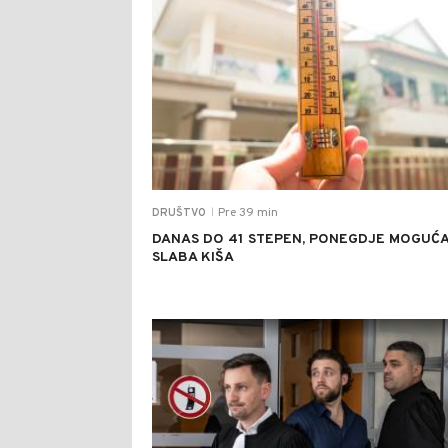
Pre 39 min
DRUŠTVO
|
DANAS DO 41 STEPEN, PONEGDJE MOGUĆ
SLABA KIŠA