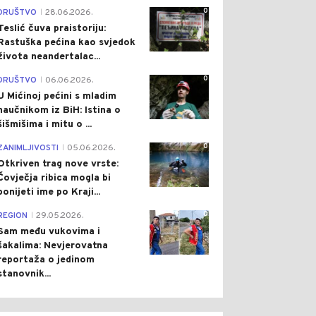
0
DRUŠTVO
28.06.2026.
|
Teslić čuva praistoriju:
Rastuška pećina kao svjedok
života neandertalac...
0
DRUŠTVO
06.06.2026.
|
U Mićinoj pećini s mladim
naučnikom iz BiH: Istina o
šišmišima i mitu o ...
0
ZANIMLJIVOSTI
05.06.2026.
|
Otkriven trag nove vrste:
Čovječja ribica mogla bi
ponijeti ime po Kraji...
0
REGION
29.05.2026.
|
Sam među vukovima i
šakalima: Nevjerovatna
reportaža o jedinom
stanovnik...
0
0