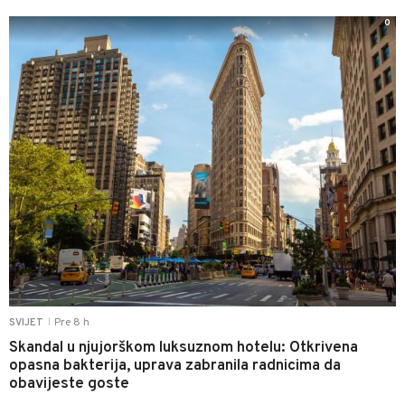
0
Pre 8 h
SVIJET
|
Skandal u njujorškom luksuznom hotelu: Otkrivena
opasna bakterija, uprava zabranila radnicima da
obavijeste goste