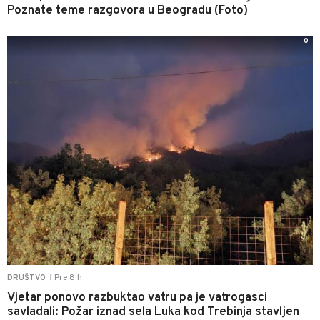
Poznate teme razgovora u Beogradu (Foto)
0
Pre 8 h
DRUŠTVO
|
Vjetar ponovo razbuktao vatru pa je vatrogasci
savladali: Požar iznad sela Luka kod Trebinja stavljen