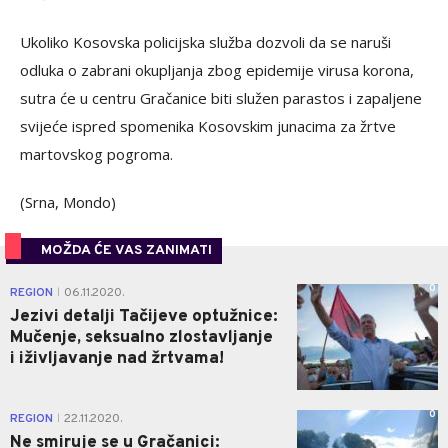
Ukoliko Kosovska policijska služba dozvoli da se naruši
odluka o zabrani okupljanja zbog epidemije virusa korona,
sutra će u centru Gračanice biti služen parastos i zapaljene
svijeće ispred spomenika Kosovskim junacima za žrtve
martovskog pogroma.
(Srna, Mondo)
MOŽDA ĆE VAS ZANIMATI
0
REGION
06.11.2020.
|
Jezivi detalji Tačijeve optužnice:
Mučenje, seksualno zlostavljanje
i iživljavanje nad žrtvama!
0
REGION
22.11.2020.
|
Ne smiruje se u Gračanici: