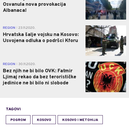
Osvanula nova provokacija
Albanaca!
0
REGION
23.11.2020.
|
Hrvatska šalje vojsku na Kosovo:
Usvojena odluka o podršci Kforu
0
REGION
30.11.2020.
|
Bez njih ne bi bilo OVK: Fatmir
Ljimaj rekao da bez terorističke
jedinice ne bi bilo ni slobode
TAGOVI
POGROM
KOSOVO
KOSOVO I METOHIJA