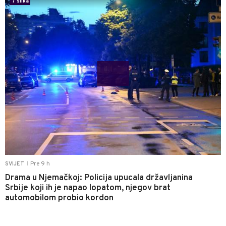
7 slika
Pre 9 h
SVIJET
|
Drama u Njemačkoj: Policija upucala državljanina
Srbije koji ih je napao lopatom, njegov brat
automobilom probio kordon