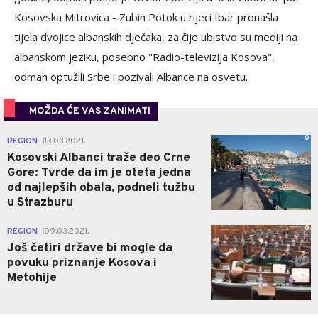
Kosovska Mitrovica - Zubin Potok u rijeci Ibar pronašla
tijela dvojice albanskih dječaka, za čije ubistvo su mediji na
albanskom jeziku, posebno "Radio-televizija Kosova",
odmah optužili Srbe i pozivali Albance na osvetu.
MOŽDA ĆE VAS ZANIMATI
0
REGION
13.03.2021.
|
Kosovski Albanci traže deo Crne
Gore: Tvrde da im je oteta jedna
od najlepših obala, podneli tužbu
u Strazburu
0
REGION
09.03.2021.
|
Još četiri države bi mogle da
povuku priznanje Kosova i
Metohije