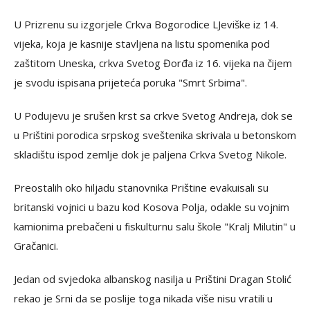
U Prizrenu su izgorjele Crkva Bogorodice LJeviške iz 14.
vijeka, koja je kasnije stavljena na listu spomenika pod
zaštitom Uneska, crkva Svetog Đorđa iz 16. vijeka na čijem
je svodu ispisana prijeteća poruka "Smrt Srbima".
U Podujevu je srušen krst sa crkve Svetog Andreja, dok se
u Prištini porodica srpskog sveštenika skrivala u betonskom
skladištu ispod zemlje dok je paljena Crkva Svetog Nikole.
Preostalih oko hiljadu stanovnika Prištine evakuisali su
britanski vojnici u bazu kod Kosova Polja, odakle su vojnim
kamionima prebačeni u fiskulturnu salu škole "Kralj Milutin" u
Gračanici.
Jedan od svjedoka albanskog nasilja u Prištini Dragan Stolić
rekao je Srni da se poslije toga nikada više nisu vratili u