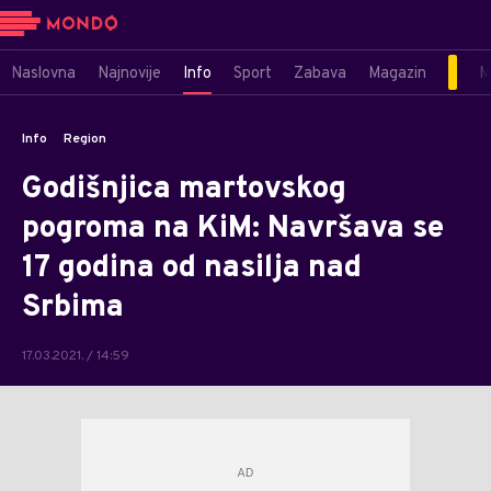
Naslovna
Najnovije
Info
Sport
Zabava
Magazin
M
Info
Region
Godišnjica martovskog
pogroma na KiM: Navršava se
17 godina od nasilja nad
Srbima
17.03.2021. / 14:59