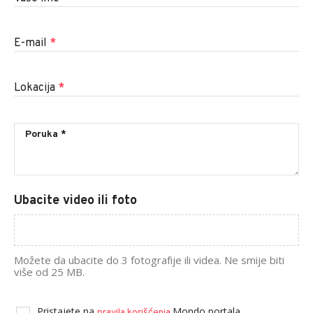
E-mail
*
Lokacija
*
Ubacite video ili foto
Možete da ubacite do 3 fotografije ili videa. Ne smije biti
više od 25 MB.
Pristajete na
Mondo portala.
pravila korišćenja