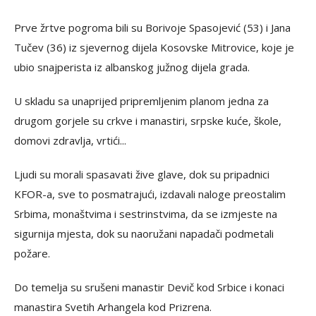
Prve žrtve pogroma bili su Borivoje Spasojević (53) i Jana
Tučev (36) iz sjevernog dijela Kosovske Mitrovice, koje je
ubio snajperista iz albanskog južnog dijela grada.
U skladu sa unaprijed pripremljenim planom jedna za
drugom gorjele su crkve i manastiri, srpske kuće, škole,
domovi zdravlja, vrtići...
Ljudi su morali spasavati žive glave, dok su pripadnici
KFOR-a, sve to posmatrajući, izdavali naloge preostalim
Srbima, monaštvima i sestrinstvima, da se izmjeste na
sigurnija mjesta, dok su naoružani napadači podmetali
požare.
Do temelja su srušeni manastir Devič kod Srbice i konaci
manastira Svetih Arhangela kod Prizrena.