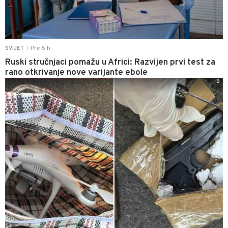
Pre 6 h
SVIJET
|
Ruski stručnjaci pomažu u Africi: Razvijen prvi test za
rano otkrivanje nove varijante ebole
0