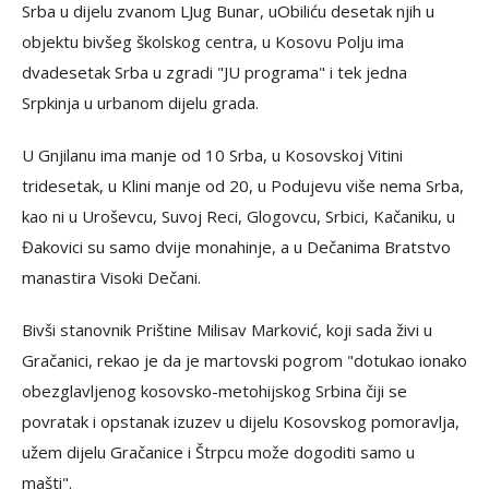
Srba u dijelu zvanom LJug Bunar, uObiliću desetak njih u
objektu bivšeg školskog centra, u Kosovu Polju ima
dvadesetak Srba u zgradi "JU programa" i tek jedna
Srpkinja u urbanom dijelu grada.
U Gnjilanu ima manje od 10 Srba, u Kosovskoj Vitini
tridesetak, u Klini manje od 20, u Podujevu više nema Srba,
kao ni u Uroševcu, Suvoj Reci, Glogovcu, Srbici, Kačaniku, u
Đakovici su samo dvije monahinje, a u Dečanima Bratstvo
manastira Visoki Dečani.
Bivši stanovnik Prištine Milisav Marković, koji sada živi u
Gračanici, rekao je da je martovski pogrom "dotukao ionako
obezglavljenog kosovsko-metohijskog Srbina čiji se
povratak i opstanak izuzev u dijelu Kosovskog pomoravlja,
užem dijelu Gračanice i Štrpcu može dogoditi samo u
mašti".