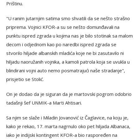
Prištinu.
"U ranim jutarnjim satima smo shvatili da se nešto strašno
priprema. Vojnici KFOR-a su se nešto domunđavali na
punktu ispred zgrada u kojima nas je bilo stotinak sa malom
decom i odjednom kao po naredbi ispred zgrada se
stvorilo hiljade albanskih mladića koje ne bi zasutavilo ni
hiljadu naoružanih vojnika, a kamoli patrola koja se uvukla u
blindirani vojni auto nemo posmatrajući naše stradanje",
prisjetio se Stolić.
On je dodao da je siguran da je martovski pogrom odobrio
tadašnji šef UNMIK-a Marti Ahtisari.
Sa njim se slaže i Miladin Jovanović iz Čaglavice, na koju je,
kako je rekao, 17. marta nagrnulo oko pet hiljada Albanaca,
iako je indijski kontingent KFOR-a bio raspoređen na