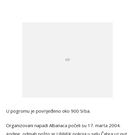
U pogromu je povrijeđeno oko 900 Srba.
Organizovani napadi Albanaca počeli su 17. marta 2004.
godine, odmah pošto je UNMIK policija u selu Čabra uz put