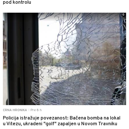
pod kontrolu
0
Pre 8 h
CRNA HRONIKA
|
Policija istražuje povezanost: Bačena bomba na lokal
u Vitezu, ukradeni "golf" zapaljen u Novom Travniku