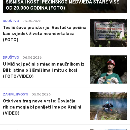
ŠIŠMIŠA I KOSTI PEĆINSKOG MEDVJEDA STARE VIŠE
OD 20.000 GODINA (FOTO)
0
DRUŠTVO
28.06.2026.
|
Teslić čuva praistoriju: Rastuška pećina
kao svjedok života neandertalaca
(FOTO)
0
DRUŠTVO
06.06.2026.
|
U Mićinoj pećini s mladim naučnikom iz
BiH: Istina o šišmišima i mitu o kosi
(FOTO/VIDEO)
0
ZANIMLJIVOSTI
05.06.2026.
|
Otkriven trag nove vrste: Čovječja
ribica mogla bi ponijeti ime po Krajini
(VIDEO)