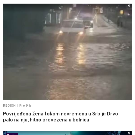
0
Pre 9 h
REGION
|
Povrijeđena žena tokom nevremena u Srbiji: Drvo
palo na nju, hitno prevezena u bolnicu
0