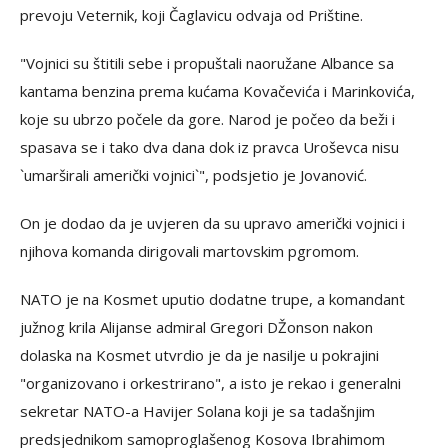
prevoju Veternik, koji Čaglavicu odvaja od Prištine.
"Vojnici su štitili sebe i propuštali naoružane Albance sa
kantama benzina prema kućama Kovačevića i Marinkovića,
koje su ubrzo počele da gore. Narod je počeo da beži i
spasava se i tako dva dana dok iz pravca Uroševca nisu
`umarširali američki vojnici`", podsjetio je Jovanović.
On je dodao da je uvjeren da su upravo američki vojnici i
njihova komanda dirigovali martovskim pgromom.
NATO je na Kosmet uputio dodatne trupe, a komandant
južnog krila Alijanse admiral Gregori DŽonson nakon
dolaska na Kosmet utvrdio je da je nasilje u pokrajini
"organizovano i orkestrirano", a isto je rekao i generalni
sekretar NATO-a Havijer Solana koji je sa tadašnjim
predsjednikom samoproglašenog Kosova Ibrahimom