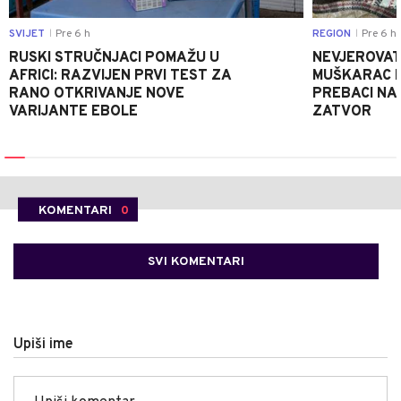
SVIJET
Pre 6 h
REGION
Pre 6 h
|
|
RUSKI STRUČNJACI POMAŽU U
NEVJEROVATA
AFRICI: RAZVIJEN PRVI TEST ZA
MUŠKARAC H
RANO OTKRIVANJE NOVE
PREBACI NA
VARIJANTE EBOLE
ZATVOR
KOMENTARI
0
SVI KOMENTARI
Upiši ime