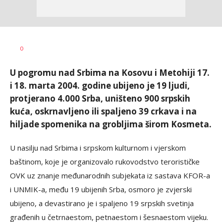
Siniša
AUTOR
0
Stanić
U pogromu nad Srbima na Kosovu i Metohiji 17.
i 18. marta 2004. godine ubijeno je 19 ljudi,
protjerano 4.000 Srba, uništeno 900 srpskih
kuća, oskrnavljeno ili spaljeno 39 crkava i na
hiljade spomenika na grobljima širom Kosmeta.
U nasilju nad Srbima i srpskom kulturnom i vjerskom
baštinom, koje je organizovalo rukovodstvo terorističke
OVK uz znanje međunarodnih subjekata iz sastava KFOR-a
i UNMIK-a, među 19 ubijenih Srba, osmoro je zvjerski
ubijeno, a devastirano je i spaljeno 19 srpskih svetinja
građenih u četrnaestom, petnaestom i šesnaestom vijeku.