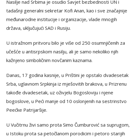
Nasilje nad Srbima je osudio Savjet bezbednosti UN i
tadašnji generalni sekretar Kofi Anan, kao i sve značajnije
međunarodne institucije i organizacije, vlade mnogih
država, uključujući SAD i Rusiju.
U istražnom pritvoru bilo je više od 250 osumnjičenih za
učešće u antisrpskom nasilju, ali je samo nekoliko njih
kažnjeno simboličnim novčanim kaznama.
Danas, 17 godina kasnije, u Prištini je opstalo dvadesetak
Srba, uglavnom Srpkinja iz mješovitih brakova, u Prizrenu
takođe dvadesetak, uz oživjelu Bogosloviju i njene
bogoslove, u Peći manje od 10 oslonjenih na sestrinstvo
Peećke Patrijaršije.
U Vučitrnu živi samo prota Simo Čumburović sa suprugom,
u Istoku prota sa petočlanom porodicim i petoro starijih