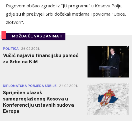
Rugovom obišao zgrade iz "JU programu" u Kosovu Polju,
gdje su ih preživjeli Srbi dočekali metlama i povicima "Ubice,
zlotvori".
MOŽDA ĆE VAS ZANIMATI
0
POLITIKA
26.02.2021.
|
Vučić najavio finansijsku pomoć
za Srbe na KiM
0
DIPLOMATSKA POBJEDA SRBIJE
24.02.2021.
|
Spriječen ulazak
samoproglašenog Kosova u
Konferenciju ustavnih sudova
Evrope