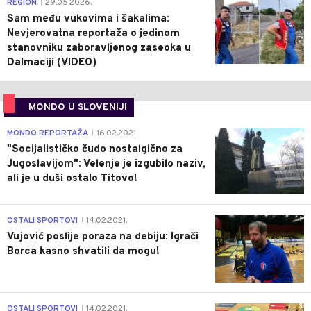
0
REGION
29.05.2026.
|
Sam među vukovima i šakalima:
Nevjerovatna reportaža o jedinom
stanovniku zaboravljenog zaseoka u
Dalmaciji (VIDEO)
MONDO U SLOVENIJI
4
MONDO REPORTAŽA
16.02.2021.
|
"Socijalističko čudo nostalgično za
Jugoslavijom": Velenje je izgubilo naziv,
ali je u duši ostalo Titovo!
1
OSTALI SPORTOVI
14.02.2021.
|
Vujović poslije poraza na debiju: Igrači
Borca kasno shvatili da mogu!
3
OSTALI SPORTOVI
14.02.2021.
|