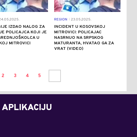
4.05.2025.
REGION
23.05.2025.
|
IJE IZDAO NALOG ZA
INCIDENT U KOSOVSKOJ
E POLICAJCA KOJI JE
MITROVICI: POLICAJAC
SREDNJOŠKOLCA U
NASRNUO NA SRPSKOG
OJ MITROVICI
MATURANTA, HVATAO GA ZA
VRAT (VIDEO)
2
3
4
5
 APLIKACIJU