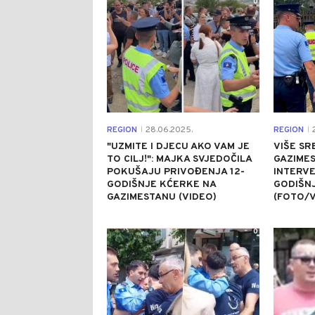
0
REGION
28.06.2025.
REGION
2
|
|
"UZMITE I DJECU AKO VAM JE
VIŠE SR
TO CILJ!": MAJKA SVJEDOČILA
GAZIMES
POKUŠAJU PRIVOĐENJA 12-
INTERVE
GODIŠNJE KĆERKE NA
GODIŠNJ
GAZIMESTANU (VIDEO)
(FOTO/V
0