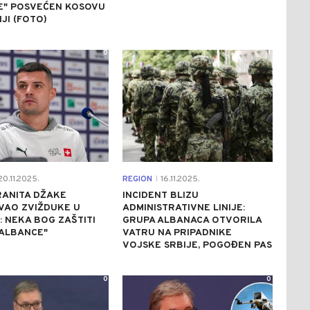
E" POSVEĆEN KOSOVU
IJI (FOTO)
0
1
0.11.2025.
REGION
16.11.2025.
|
RANITA DŽAKE
INCIDENT BLIZU
VAO ZVIŽDUKE U
ADMINISTRATIVNE LINIJE:
I: NEKA BOG ZAŠTITI
GRUPA ALBANACA OTVORILA
 ALBANCE"
VATRU NA PRIPADNIKE
VOJSKE SRBIJE, POGOĐEN PAS
0
0