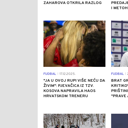
ZAHAROVA OTKRILA RAZLOG
PREDAJ
I METOH
0
FUDBAL
17.12.2025.
FUDBAL
2
|
|
"JA U OVOJ RUPI VIŠE NEĆU DA
BRAT G
ŽIVIM": PJEVAČICA IZ TZV.
KRITIKO
KOSOVA NAPRAVILA HAOS
PRIŠTIN
HRVATSKOM TRENERU
"PRAVE
0