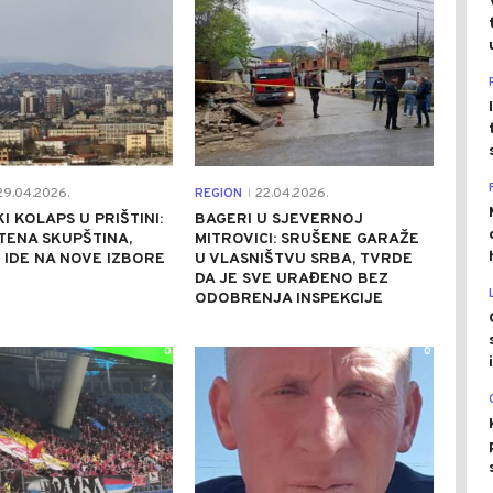
9.04.2026.
REGION
22.04.2026.
|
I KOLAPS U PRIŠTINI:
BAGERI U SJEVERNOJ
TENA SKUPŠTINA,
MITROVICI: SRUŠENE GARAŽE
IDE NA NOVE IZBORE
U VLASNIŠTVU SRBA, TVRDE
DA JE SVE URAĐENO BEZ
ODOBRENJA INSPEKCIJE
0
0