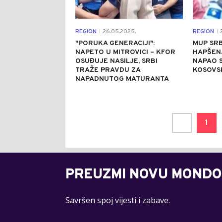
REGION
26.05.2025.
REGION
2
|
|
"PORUKA GENERACIJI":
MUP SRB
NAPETO U MITROVICI – KFOR
HAPŠENJ
OSUĐUJE NASILJE, SRBI
NAPAO 
TRAŽE PRAVDU ZA
KOSOVSK
NAPADNUTOG MATURANTA
1
PREUZMI NOVU MONDO
Savršen spoj vijesti i zabave.