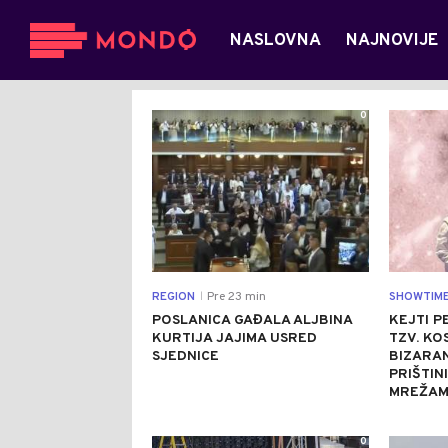
NASLOVNA
NAJNOVIJE
0
REGION
Pre 23 min
SHOWTIM
|
POSLANICA GAĐALA ALJBINA
KEJTI P
KURTIJA JAJIMA USRED
TZV. KO
SJEDNICE
BIZARA
PRIŠTIN
MREŽA
0