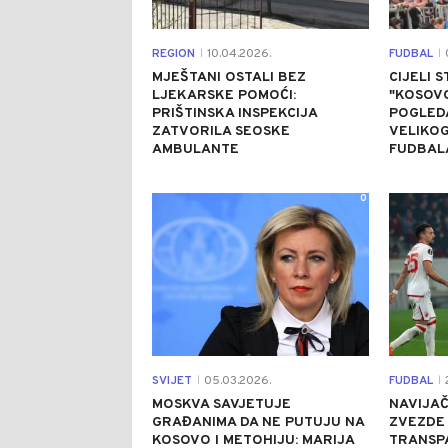
REGION
10.04.2026.
FUDBAL
|
|
MJEŠTANI OSTALI BEZ
CIJELI 
LJEKARSKE POMOĆI:
"KOSOVO
PRIŠTINSKA INSPEKCIJA
POGLED
ZATVORILA SEOSKE
VELIKO
AMBULANTE
FUDBAL
0
SVIJET
05.03.2026.
FUDBAL
2
|
|
MOSKVA SAVJETUJE
NAVIJAČ
GRAĐANIMA DA NE PUTUJU NA
ZVEZDE 
KOSOVO I METOHIJU: MARIJA
TRANSP