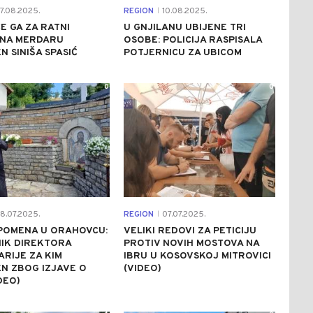
7.08.2025.
REGION
10.08.2025.
|
E GA ZA RATNI
U GNJILANU UBIJENE TRI
 NA MERDARU
OSOBE: POLICIJA RASPISALA
N SINIŠA SPASIĆ
POTJERNICU ZA UBICOM
0
0
8.07.2025.
REGION
07.07.2025.
|
POMENA U ORAHOVCU:
VELIKI REDOVI ZA PETICIJU
IK DIREKTORA
PROTIV NOVIH MOSTOVA NA
RIJE ZA KIM
IBRU U KOSOVSKOJ MITROVICI
N ZBOG IZJAVE O
(VIDEO)
DEO)