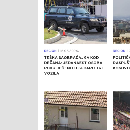
REGION
16.05.2026.
REGION
2
|
|
TEŠKA SAOBRAĆAJKA KOD
POLITIČK
DEČANA: JEDANAEST OSOBA
RASPUŠ
POVRIJEĐENO U SUDARU TRI
KOSOVO 
VOZILA
0