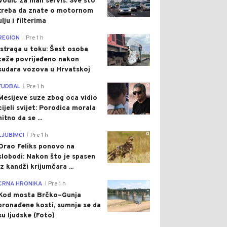
Vodič za mali servis: Sve što
treba da znate o motornom
ulju i filterima
0
REGION
Pre 1 h
|
Istraga u toku: Šest osoba
teže povrijeđeno nakon
sudara vozova u Hrvatskoj
0
FUDBAL
Pre 1 h
|
Mesijeve suze zbog oca vidio
cijeli svijet: Porodica morala
hitno da se ...
0
LJUBIMCI
Pre 1 h
|
Orao Feliks ponovo na
slobodi: Nakon što je spasen
iz kandži krijumčara ...
0
CRNA HRONIKA
Pre 1 h
|
Kod mosta Brčko–Gunja
pronađene kosti, sumnja se da
su ljudske (Foto)