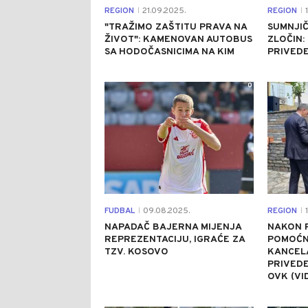
REGION
21.09.2025.
REGION
1
|
|
"TRAŽIMO ZAŠTITU PRAVA NA
SUMNJIČ
ŽIVOT": KAMENOVAN AUTOBUS
ZLOČIN:
SA HODOČASNICIMA NA KIM
PRIVEDE
0
FUDBAL
09.08.2025.
REGION
1
|
|
NAPADAČ BAJERNA MIJENJA
NAKON 
REPREZENTACIJU, IGRAĆE ZA
POMOĆN
TZV. KOSOVO
KANCELA
PRIVEDE
OVK (VI