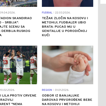
09.04.2026.
FUDBAL
22.03.2026.
|
STADION SKANDIRAO
TEŽAK ZLOČIN NA KOSOVU I
 - SRBIJA":
METOHIJI, FUDBALER UBIO
AJTE SCENU SA
BRATA: PUCAO MU U
G DERBIJA RUSKOG
GENITALIJE U PORODIČNOJ
A
KUĆI
0
0
0.02.2026.
REGION
01.01.2026.
|
I LILA PROTIV CRVENE
ODBOR IZ BANJALUKE
RAZVILI
DAROVAO PRVOROĐENE BEBE
ARENT "NEMA
NA KOSOVU I METOHIJI