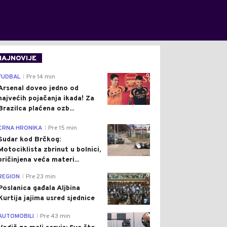
NAJNOVIJE
0
FUDBAL
Pre 14 min
|
Arsenal doveo jedno od
najvećih pojačanja ikada! Za
Brazilca plaćena ozb...
0
CRNA HRONIKA
Pre 15 min
|
Sudar kod Brčkog:
Motociklista zbrinut u bolnici,
pričinjena veća materi...
0
REGION
Pre 23 min
|
Poslanica gađala Aljbina
Kurtija jajima usred sjednice
0
AUTOMOBILI
Pre 43 min
|