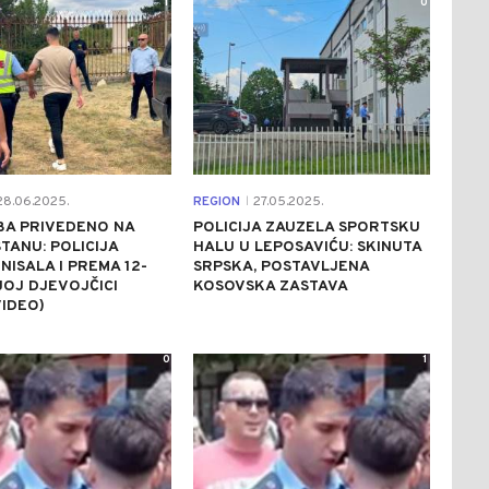
1
0
8.06.2025.
REGION
27.05.2025.
|
BA PRIVEDENO NA
POLICIJA ZAUZELA SPORTSKU
TANU: POLICIJA
HALU U LEPOSAVIĆU: SKINUTA
NISALA I PREMA 12-
SRPSKA, POSTAVLJENA
OJ DJEVOJČICI
KOSOVSKA ZASTAVA
IDEO)
0
1