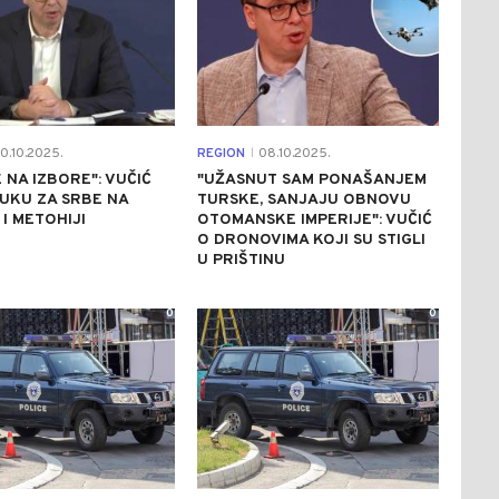
0.10.2025.
REGION
08.10.2025.
|
E NA IZBORE": VUČIĆ
"UŽASNUT SAM PONAŠANJEM
UKU ZA SRBE NA
TURSKE, SANJAJU OBNOVU
I METOHIJI
OTOMANSKE IMPERIJE": VUČIĆ
O DRONOVIMA KOJI SU STIGLI
U PRIŠTINU
0
0