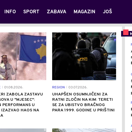
INFO
SPORT
ZABAVA
MAGAZIN
JOŠ
0
0
E
01.08.2026.
REGION
03.07.2026.
|
|
ERI ZABOLA ZASTAVU
UHAPŠEN OSUMNJIČENI ZA
SOVA U "MJESEC":
RATNI ZLOČIN NA KIM: TERETI
N PERFORMANS U
SE ZA UBISTVO BRAČNOG
I IZAZVAO HAOS NA
PARA 1999. GODINE U PRIŠTINI
MA
0
0