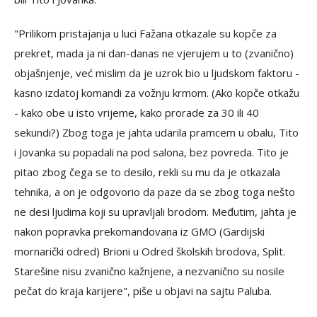
"Prilikom pristajanja u luci Fažana otkazale su kopče za
prekret, mada ja ni dan-danas ne vjerujem u to (zvanično)
objašnjenje, već mislim da je uzrok bio u ljudskom faktoru -
kasno izdatoj komandi za vožnju krmom. (Ako kopče otkažu
- kako obe u isto vrijeme, kako prorade za 30 ili 40
sekundi?) Zbog toga je jahta udarila pramcem u obalu, Tito
i Jovanka su popadali na pod salona, bez povreda. Tito je
pitao zbog čega se to desilo, rekli su mu da je otkazala
tehnika, a on je odgovorio da paze da se zbog toga nešto
ne desi ljudima koji su upravljali brodom. Međutim, jahta je
nakon popravka prekomandovana iz GMO (Gardijski
mornarički odred) Brioni u Odred školskih brodova, Split.
Starešine nisu zvanično kažnjene, a nezvanično su nosile
pečat do kraja karijere", piše u objavi na sajtu Paluba.