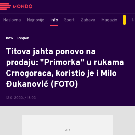
Naslovna
Najnovije
Info
Sport
Zabava
Magazin
M
Info
Region
Titova jahta ponovo na
prodaju: "Primorka" u rukama
Crnogoraca, koristio je i Milo
Đukanović (FOTO)
12.01.2022. / 18:03