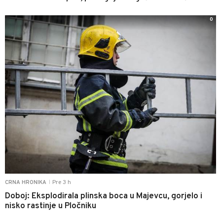
0
Pre 3 h
CRNA HRONIKA
|
Doboj: Eksplodirala plinska boca u Majevcu, gorjelo i
nisko rastinje u Pločniku