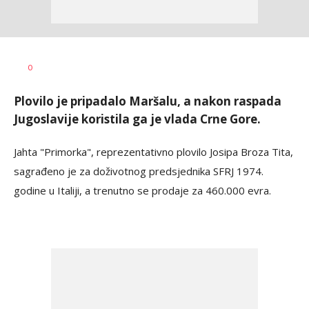
Jelena
AUTOR
Bojić
0
Obradović
Plovilo je pripadalo Maršalu, a nakon raspada
Jugoslavije koristila ga je vlada Crne Gore.
Jahta "Primorka", reprezentativno plovilo Josipa Broza Tita,
sagrađeno je za doživotnog predsjednika SFRJ 1974.
godine u Italiji, a trenutno se prodaje za 460.000 evra.