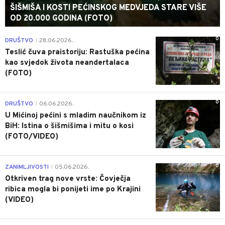
ŠIŠMIŠA I KOSTI PEĆINSKOG MEDVJEDA STARE VIŠE
OD 20.000 GODINA (FOTO)
0
DRUŠTVO
28.06.2026.
|
Teslić čuva praistoriju: Rastuška pećina
kao svjedok života neandertalaca
(FOTO)
0
DRUŠTVO
06.06.2026.
|
U Mićinoj pećini s mladim naučnikom iz
BiH: Istina o šišmišima i mitu o kosi
(FOTO/VIDEO)
0
ZANIMLJIVOSTI
05.06.2026.
|
Otkriven trag nove vrste: Čovječja
ribica mogla bi ponijeti ime po Krajini
(VIDEO)