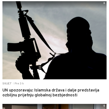
0
Pre 3 h
SVIJET
|
UN upozoravaju: Islamska država i dalje predstavlja
ozbiljnu prijetnju globalnoj bezbjednosti
0