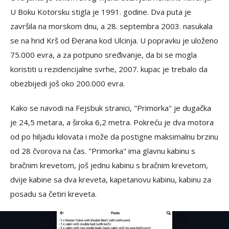
U Boku Kotorsku stigla je 1991. godine. Dva puta je
završila na morskom dnu, a 28. septembra 2003. nasukala
se na hrid Krš od Đerana kod Ulcinja. U popravku je uloženo
75.000 evra, a za potpuno sređivanje, da bi se mogla
koristiti u rezidencijalne svrhe, 2007. kupac je trebalo da
obezbijedi još oko 200.000 evra.
Kako se navodi na Fejsbuk stranici, "Primorka" je dugačka
je 24,5 metara, a široka 6,2 metra. Pokreću je dva motora
od po hiljadu kilovata i može da postigne maksimalnu brzinu
od 28 čvorova na čas. "Primorka" ima glavnu kabinu s
bračnim krevetom, još jednu kabinu s bračnim krevetom,
dvije kabine sa dva kreveta, kapetanovu kabinu, kabinu za
posadu sa četiri kreveta.