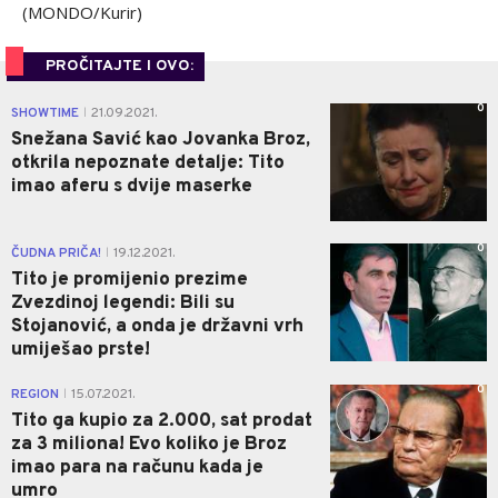
(MONDO/Kurir)
PROČITAJTE I OVO:
0
SHOWTIME
21.09.2021.
|
Snežana Savić kao Jovanka Broz,
otkrila nepoznate detalje: Tito
imao aferu s dvije maserke
0
ČUDNA PRIČA!
19.12.2021.
|
Tito je promijenio prezime
Zvezdinoj legendi: Bili su
Stojanović, a onda je državni vrh
umiješao prste!
0
REGION
15.07.2021.
|
Tito ga kupio za 2.000, sat prodat
za 3 miliona! Evo koliko je Broz
imao para na računu kada je
umro