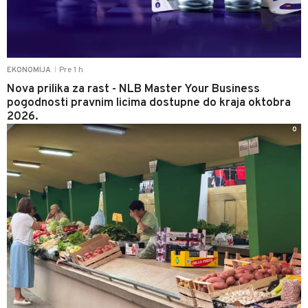
Pre 1 h
EKONOMIJA
|
Nova prilika za rast - NLB Master Your Business
pogodnosti pravnim licima dostupne do kraja oktobra
2026.
0