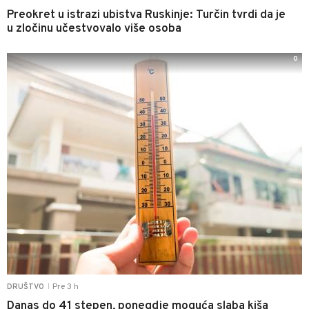
Preokret u istrazi ubistva Ruskinje: Turčin tvrdi da je
u zločinu učestvovalo više osoba
0
Pre 3 h
DRUŠTVO
|
Danas do 41 stepen, ponegdje moguća slaba kiša