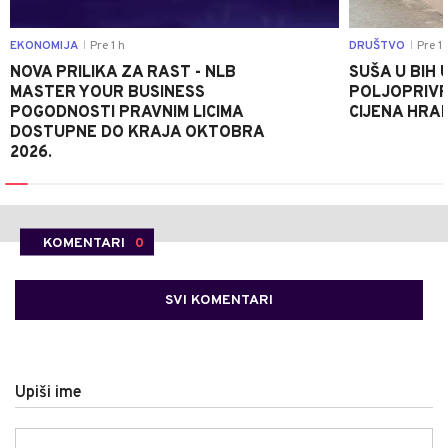
EKONOMIJA
Pre 1 h
DRUŠTVO
Pre 1 
|
|
NOVA PRILIKA ZA RAST - NLB
SUŠA U BIH 
MASTER YOUR BUSINESS
POLJOPRIVR
POGODNOSTI PRAVNIM LICIMA
CIJENA HRA
DOSTUPNE DO KRAJA OKTOBRA
2026.
KOMENTARI
0
SVI KOMENTARI
Upiši ime