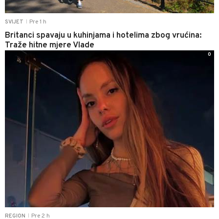
Pre 1 h
SVIJET
|
Britanci spavaju u kuhinjama i hotelima zbog vrućina:
Traže hitne mjere Vlade
0
Pre 2 h
REGION
|