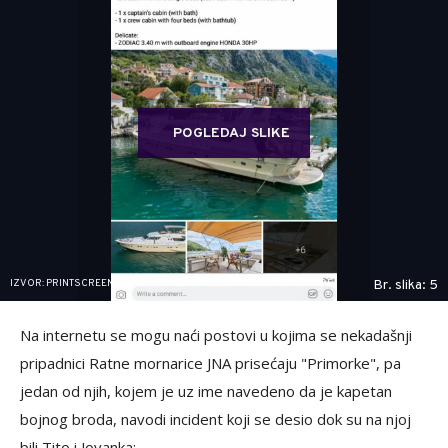
POGLEDAJ SLIKE
IZVOR: PRINTSCREEN/ FACEBOOK/YACHTS FOR SALE WORLDWIDE
Br. slika: 5
Na internetu se mogu naći postovi u kojima se nekadašnji
pripadnici Ratne mornarice JNA prisećaju "Primorke", pa
jedan od njih, kojem je uz ime navedeno da je kapetan
bojnog broda, navodi incident koji se desio dok su na njoj
bili Tito i Jovanka: