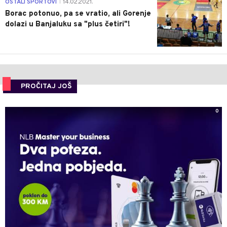
3
OSTALI SPORTOVI
14.02.2021.
|
Borac potonuo, pa se vratio, ali Gorenje
dolazi u Banjaluku sa "plus četiri"!
PROČITAJ JOŠ
0