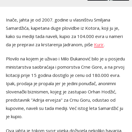
Inače, jahta je od 2007. godine u vlasništvu Smiljana
Samardžića, kapetana duge plovidbe iz Kotora, koji ju je,
kako su mediji tada naveli, kupio za 104.000 evra u nameri
da je prepravi za krstarenja Jadranom, piše
Kurir
.
Plovilo na kojem je uživao i Milo Đukanović bilo je u posjedu
ministarstva saobraćaja i pomorstva Crne Gore, a na prvoj
licitaciji prije 15 godina dostiglo je cenu od 180.000 evra.
Ipak, prodaja je propala jer je jedini ponuđač, anonimni
slovenački biznismen, kojeg je zastupao Orhan Hodžić,
predstavnik "Adrija ervejza" za Crnu Goru, odustao od
kupovine, naveli su tada mediji. Već istog leta Samardžić ju
je kupio.
Ova jahta je tokom svog vijeka doživjela nekoliko havarija.