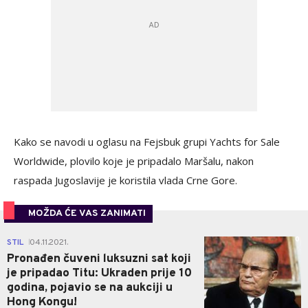
Kako se navodi u oglasu na Fejsbuk grupi Yachts for Sale
Worldwide, plovilo koje je pripadalo Maršalu, nakon
raspada Jugoslavije je koristila vlada Crne Gore.
MOŽDA ĆE VAS ZANIMATI
0
STIL
04.11.2021.
|
Pronađen čuveni luksuzni sat koji
je pripadao Titu: Ukraden prije 10
godina, pojavio se na aukciji u
Hong Kongu!