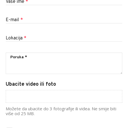
Vaše ime
*
E-mail
*
Lokacija
*
Ubacite video ili foto
Možete da ubacite do 3 fotografije ili videa. Ne smije biti
više od 25 MB.