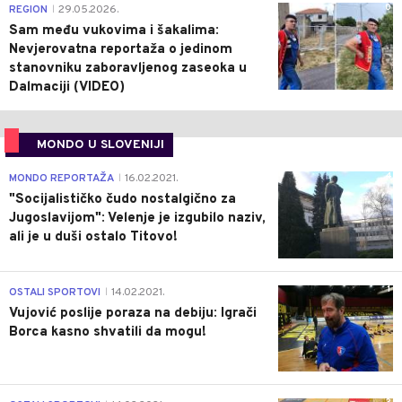
0
REGION
29.05.2026.
|
Sam među vukovima i šakalima:
Nevjerovatna reportaža o jedinom
stanovniku zaboravljenog zaseoka u
Dalmaciji (VIDEO)
MONDO U SLOVENIJI
4
MONDO REPORTAŽA
16.02.2021.
|
"Socijalističko čudo nostalgično za
Jugoslavijom": Velenje je izgubilo naziv,
ali je u duši ostalo Titovo!
1
OSTALI SPORTOVI
14.02.2021.
|
Vujović poslije poraza na debiju: Igrači
Borca kasno shvatili da mogu!