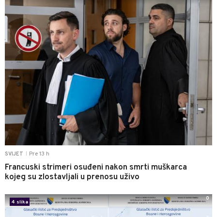
Pre 13 h
SVIJET
|
Francuski strimeri osuđeni nakon smrti muškarca
kojeg su zlostavljali u prenosu uživo
0
4 slika