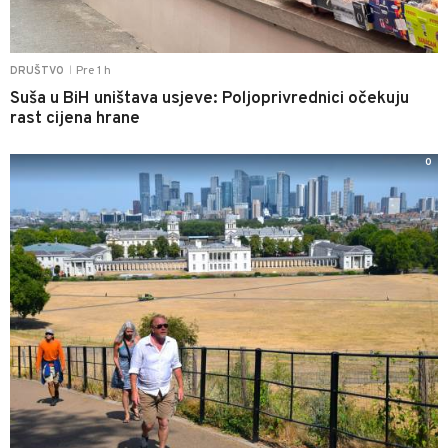
Pre 1 h
DRUŠTVO
|
Suša u BiH uništava usjeve: Poljoprivrednici očekuju
rast cijena hrane
0