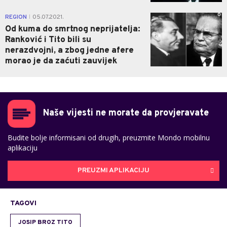
0
REGION
05.07.2021.
|
Od kuma do smrtnog neprijatelja:
Ranković i Tito bili su
nerazdvojni, a zbog jedne afere
morao je da zaćuti zauvijek
Naše vijesti ne morate da provjeravate
Budite bolje informisani od drugih, preuzmite Mondo mobilnu
aplikaciju
PREUZMI APLIKACIJU
TAGOVI
JOSIP BROZ TITO