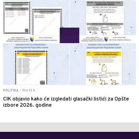
Pre 13 h
POLITIKA
|
CIK objavio kako će izgledati glasački listići za Opšte
izbore 2026. godine