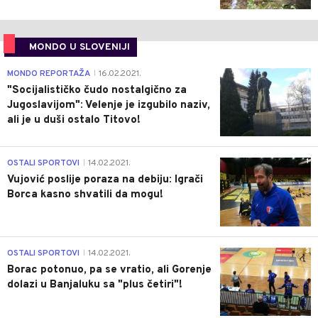
MONDO U SLOVENIJI
4
MONDO REPORTAŽA
16.02.2021.
|
"Socijalističko čudo nostalgično za
Jugoslavijom": Velenje je izgubilo naziv,
ali je u duši ostalo Titovo!
1
OSTALI SPORTOVI
14.02.2021.
|
Vujović poslije poraza na debiju: Igrači
Borca kasno shvatili da mogu!
3
OSTALI SPORTOVI
14.02.2021.
|
Borac potonuo, pa se vratio, ali Gorenje
dolazi u Banjaluku sa "plus četiri"!