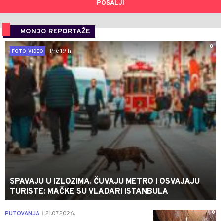
POŠALJI
MONDO REPORTAŽE
0
Pre 19 h
FOTO, VIDEO
SPAVAJU U IZLOZIMA, ČUVAJU METRO I OSVAJAJU
TURISTE: MAČKE SU VLADARI ISTANBULA
0
PUTOVANJA
21.07.2026.
|