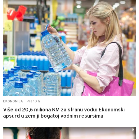
Pre 10 h
EKONOMIJA
|
Više od 20,6 miliona KM za stranu vodu: Ekonomski
apsurd u zemlji bogatoj vodnim resursima
0