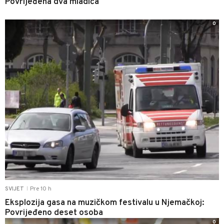
Povrijeđena dva mladića
0
Pre 10 h
SVIJET
|
Eksplozija gasa na muzičkom festivalu u Njemačkoj:
Povrijeđeno deset osoba
0