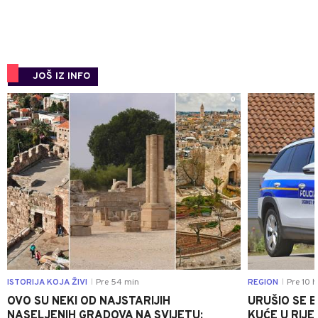
JOŠ IZ INFO
0
ISTORIJA KOJA ŽIVI
Pre 54 min
REGION
Pre 10 h
|
|
OVO SU NEKI OD NAJSTARIJIH
URUŠIO SE 
NASELJENIH GRADOVA NA SVIJETU:
KUĆE U RIJE