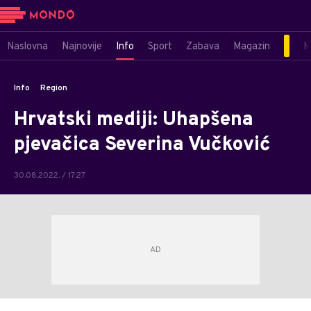
Naslovna
Najnovije
Info
Sport
Zabava
Magazin
M
Info
Region
Hrvatski mediji: Uhapšena
pjevačica Severina Vučković
30.08.2022. / 17:27