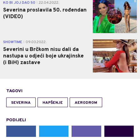
0
KO BI JOJ DAO 50
22.04.2022.
|
Severina proslavila 50. rođendan
(VIDEO)
0
SHOWTIME
09.03.2022.
|
Severini u Brčkom nisu dali da
nastupa u odjeći boje ukrajinske
(i BiH) zastave
TAGOVI
SEVERINA
HAPŠENJE
AERODROM
PODIJELI