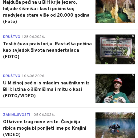
Najduža pećina u BiH krije jezero,
hiljade šišmiša i kosti pećinskog
medvjeda stare više od 20.000 godina
(Foto)
0
DRUŠTVO
28.06.2026.
|
Teslić čuva praistoriju: Rastuška pećina
kao svjedok života neandertalaca
(FOTO)
0
DRUŠTVO
06.06.2026.
|
U Mićinoj pećini s mladim naučnikom iz
BiH: Istina o šišmišima i mitu o kosi
(FOTO/VIDEO)
0
ZANIMLJIVOSTI
05.06.2026.
|
Otkriven trag nove vrste: Čovječja
ribica mogla bi ponijeti ime po Krajini
(VIDEO)