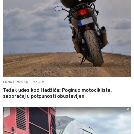
Pre 12 h
CRNA HRONIKA
|
Težak udes kod Hadžića: Poginuo motociklista,
saobraćaj u potpunosti obustavljen
0