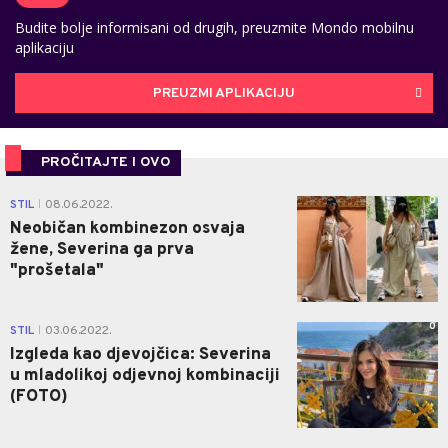
Budite bolje informisani od drugih, preuzmite Mondo mobilnu
aplikaciju
PREUZMI APLIKACIJU
PROČITAJTE I OVO
0
STIL
08.06.2022.
|
Neobičan kombinezon osvaja
žene, Severina ga prva
"prošetala"
0
STIL
03.06.2022.
|
Izgleda kao djevojčica: Severina
u mladolikoj odjevnoj kombinaciji
(FOTO)