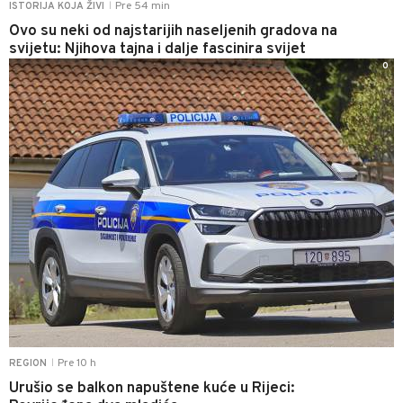
Pre 54 min
ISTORIJA KOJA ŽIVI
|
Ovo su neki od najstarijih naseljenih gradova na
svijetu: Njihova tajna i dalje fascinira svijet
0
Pre 10 h
REGION
|
Urušio se balkon napuštene kuće u Rijeci: