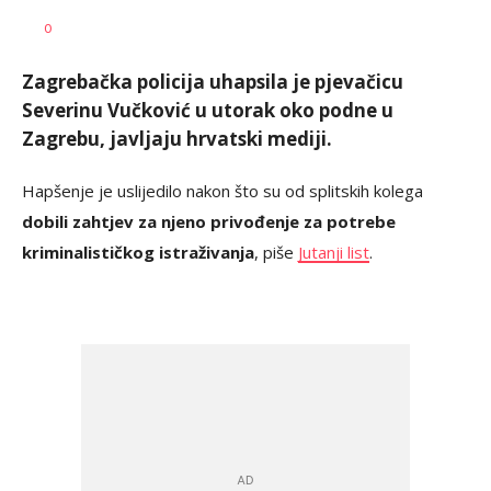
Nikolina
AUTOR
0
Damjanić
Zagrebačka policija uhapsila je pjevačicu
Severinu Vučković u utorak oko podne u
Zagrebu, javljaju hrvatski mediji.
Hapšenje je uslijedilo nakon što su od splitskih kolega
dobili zahtjev za njeno privođenje za potrebe
kriminalističkog istraživanja
, piše
Jutanji list
.