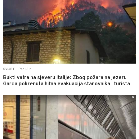
Pre 12 h
SVIJET
|
Bukti vatra na sjeveru Italije: Zbog požara na jezeru
Garda pokrenuta hitna evakuacija stanovnika i turista
0