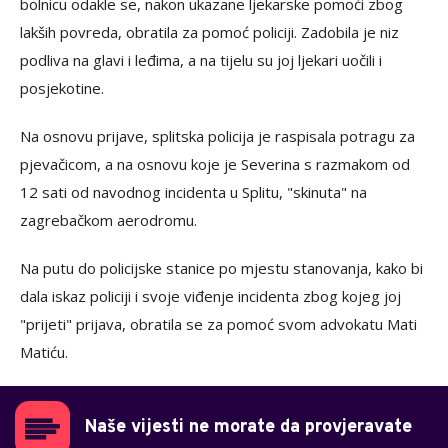
bolnicu odakle se, nakon ukazane ljekarske pomoći zbog
lakših povreda, obratila za pomoć policiji. Zadobila je niz
podliva na glavi i leđima, a na tijelu su joj ljekari uočili i
posjekotine.
Na osnovu prijave, splitska policija je raspisala potragu za
pjevačicom, a na osnovu koje je Severina s razmakom od
12 sati od navodnog incidenta u Splitu, "skinuta" na
zagrebačkom aerodromu.
Na putu do policijske stanice po mjestu stanovanja, kako bi
dala iskaz policiji i svoje viđenje incidenta zbog kojeg joj
"prijeti" prijava, obratila se za pomoć svom advokatu Mati
Matiću.
Naše vijesti ne morate da provjeravate