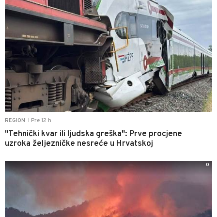
Pre 12 h
REGION
|
"Tehnički kvar ili ljudska greška": Prve procjene
uzroka željezničke nesreće u Hrvatskoj
0