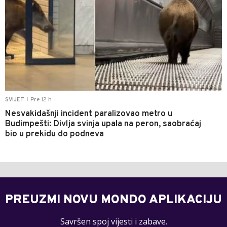
Pre 12 h
SVIJET
|
Nesvakidašnji incident paralizovao metro u
Budimpešti: Divlja svinja upala na peron, saobraćaj
bio u prekidu do podneva
PREUZMI NOVU MONDO APLIKACIJU
Savršen spoj vijesti i zabave.