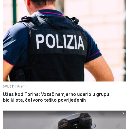
Pre 11 h
SVIJET
|
Užas kod Torina: Vozač namjerno udario u grupu
biciklista, četvoro teško povrijeđenih
0