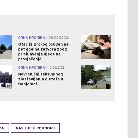
0
0
CRNA HRONIKA
08.02.2022.
|
Otac iz Brčkog osuđen na
pet godina zatvora zbog
prisiljavanja djece na
prosjačenje
0
0
CRNA HRONIKA
13.02.2021.
|
Novi slučaj seksualnog
zlostavljanja djeteta u
Banjaluci
CA
NASILJE U PORODICI