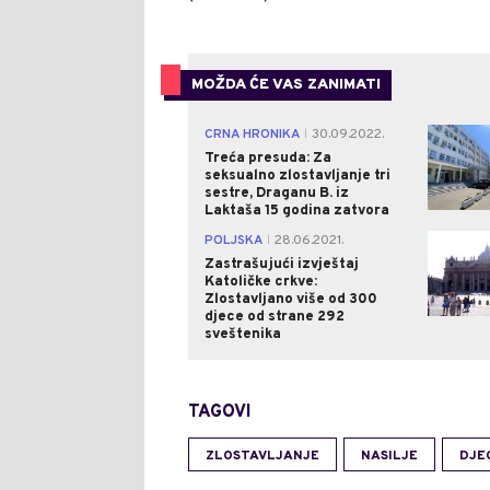
MOŽDA ĆE VAS ZANIMATI
CRNA HRONIKA
30.09.2022.
|
Treća presuda: Za
seksualno zlostavljanje tri
sestre, Draganu B. iz
Laktaša 15 godina zatvora
POLJSKA
28.06.2021.
|
Zastrašujući izvještaj
Katoličke crkve:
Zlostavljano više od 300
djece od strane 292
sveštenika
TAGOVI
ZLOSTAVLJANJE
NASILJE
DJE