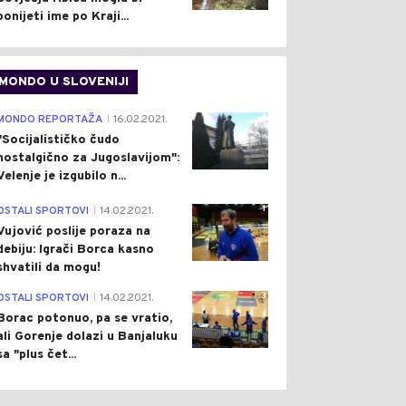
ponijeti ime po Kraji...
MONDO U SLOVENIJI
4
MONDO REPORTAŽA
16.02.2021.
|
"Socijalističko čudo
nostalgično za Jugoslavijom":
Velenje je izgubilo n...
1
OSTALI SPORTOVI
14.02.2021.
|
Vujović poslije poraza na
debiju: Igrači Borca kasno
shvatili da mogu!
3
OSTALI SPORTOVI
14.02.2021.
|
Borac potonuo, pa se vratio,
ali Gorenje dolazi u Banjaluku
sa "plus čet...