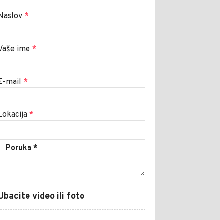
Naslov
*
Vaše ime
*
E-mail
*
Lokacija
*
Ubacite video ili foto