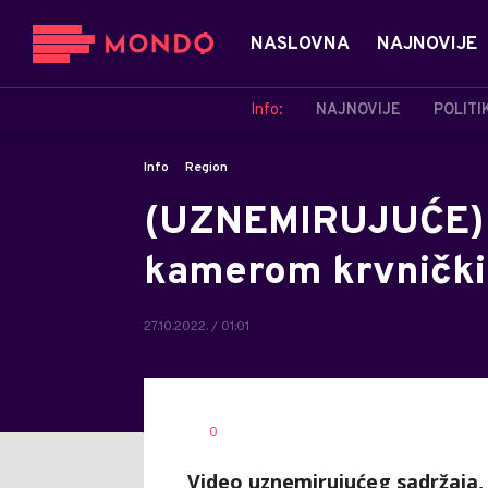
NASLOVNA
NAJNOVIJE
Info:
NAJNOVIJE
POLITI
Info
Region
(UZNEMIRUJUĆE) Ž
kamerom krvnički 
27.10.2022. / 01:01
Vesna
AUTOR
0
Kerkez
Video uznemirujućeg sadržaja,