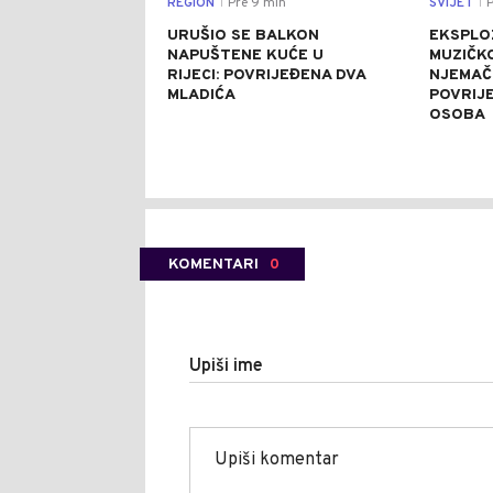
REGION
Pre 9 min
SVIJET
P
|
|
URUŠIO SE BALKON
EKSPLO
NAPUŠTENE KUĆE U
MUZIČK
RIJECI: POVRIJEĐENA DVA
NJEMAČ
MLADIĆA
POVRIJ
OSOBA
KOMENTARI
0
Upiši ime