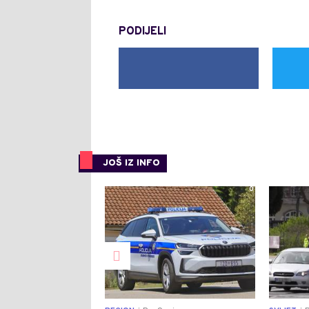
PODIJELI
JOŠ IZ INFO
0