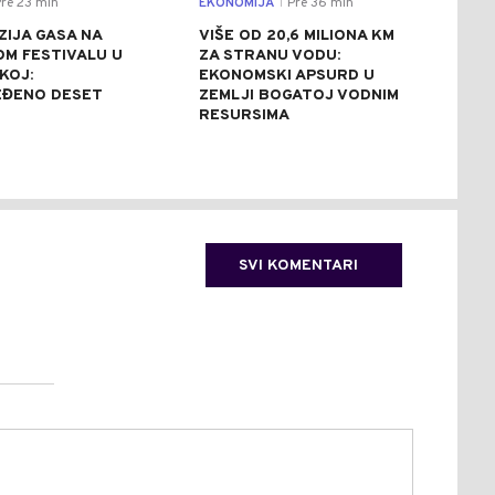
re 23 min
EKONOMIJA
Pre 36 min
SVIJ
|
ZIJA GASA NA
VIŠE OD 20,6 MILIONA KM
UŽA
OM FESTIVALU U
ZA STRANU VODU:
NAM
KOJ:
EKONOMSKI APSURD U
GRU
EĐENO DESET
ZEMLJI BOGATOJ VODNIM
ČET
RESURSIMA
POV
SVI KOMENTARI