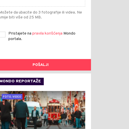
Možete da ubacite do 3 fotografije ili videa. Ne
smije biti više od 25 MB.
Pristajete na
pravila korišćenja
Mondo
portala.
POŠALJI
MONDO REPORTAŽE
0
Pre 9 h
FOTO, VIDEO