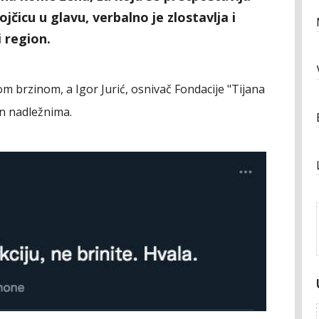
jčicu u glavu, verbalno je zlostavlja i
i region.
kom brzinom, a Igor Jurić, osnivač Fondacije "Tijana
jen nadležnima.