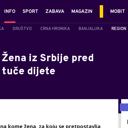
INFO
SPORT
ZABAVA
MAGAZIN
MOBIT
KA
DRUŠTVO
CRNA HRONIKA
BANJALUKA
REGION
ena iz Srbije pred
tuče dijete
 na kome žena, za koju se pretpostavlja