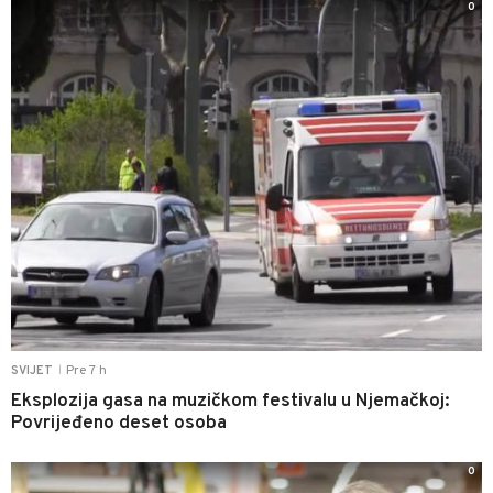
0
Pre 7 h
SVIJET
|
Eksplozija gasa na muzičkom festivalu u Njemačkoj:
Povrijeđeno deset osoba
0