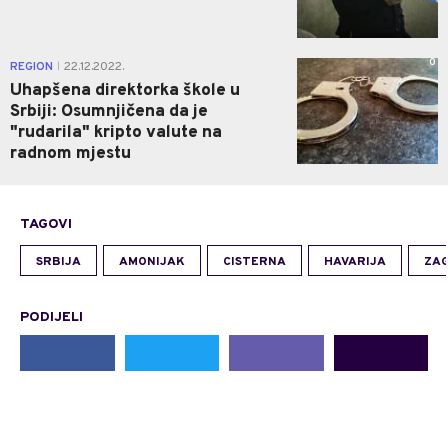
0
REGION
22.12.2022.
|
Uhapšena direktorka škole u
Srbiji: Osumnjičena da je
"rudarila" kripto valute na
radnom mjestu
TAGOVI
SRBIJA
AMONIJAK
CISTERNA
HAVARIJA
ZA
PODIJELI