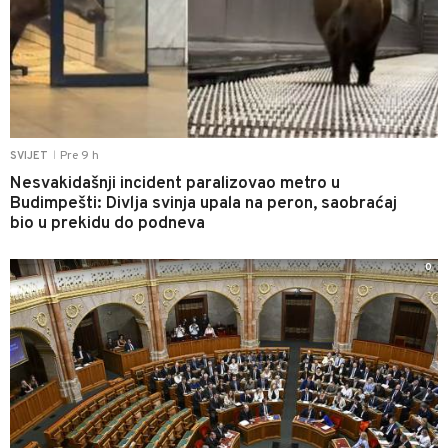
Pre 9 h
SVIJET
|
Nesvakidašnji incident paralizovao metro u
Budimpešti: Divlja svinja upala na peron, saobraćaj
bio u prekidu do podneva
0