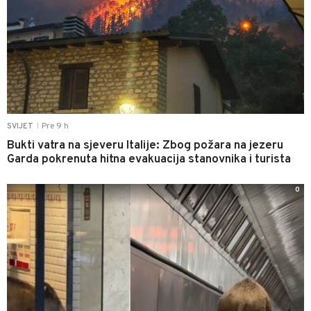
Pre 9 h
SVIJET
|
Bukti vatra na sjeveru Italije: Zbog požara na jezeru
Garda pokrenuta hitna evakuacija stanovnika i turista
0