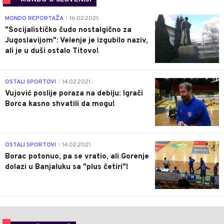
4
MONDO REPORTAŽA
16.02.2021.
|
"Socijalističko čudo nostalgično za
Jugoslavijom": Velenje je izgubilo naziv,
ali je u duši ostalo Titovo!
1
OSTALI SPORTOVI
14.02.2021.
|
Vujović poslije poraza na debiju: Igrači
Borca kasno shvatili da mogu!
3
OSTALI SPORTOVI
14.02.2021.
|
Borac potonuo, pa se vratio, ali Gorenje
dolazi u Banjaluku sa "plus četiri"!