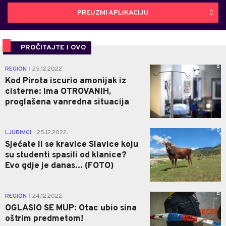
PREUZMI APLIKACIJU
PROČITAJTE I OVO
0
REGION
25.12.2022.
|
Kod Pirota iscurio amonijak iz
cisterne: Ima OTROVANIH,
proglašena vanredna situacija
0
LJUBIMCI
25.12.2022.
|
Sjećate li se kravice Slavice koju
su studenti spasili od klanice?
Evo gdje je danas... (FOTO)
0
REGION
24.12.2022.
|
OGLASIO SE MUP: Otac ubio sina
oštrim predmetom!