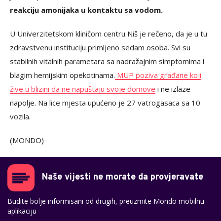
reakciju amonijaka u kontaktu sa vodom.
U Univerzitetskom kliničom centru Niš je rečeno, da je u tu
zdravstvenu instituciju primljeno sedam osoba. Svi su
stabilnih vitalnih parametara sa nadražajnim simptomima i
blagim hemijskim opekotinama.
MUP poziva građane koji
žive u blizini da ne napuštaju svoje domove
i ne izlaze
napolje. Na lice mjesta upućeno je 27 vatrogasaca sa 10
vozila.
(MONDO)
Naše vijesti ne morate da provjeravate
Budite bolje informisani od drugih, preuzmite Mondo mobilnu
aplikaciju