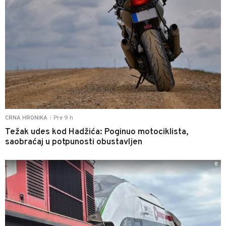
Pre 9 h
CRNA HRONIKA
|
Težak udes kod Hadžića: Poginuo motociklista,
saobraćaj u potpunosti obustavljen
0