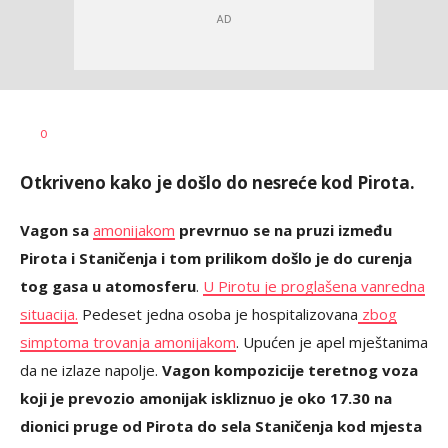
Vesna
AUTOR
0
Kerkez
Otkriveno kako je došlo do nesreće kod Pirota.
Vagon sa
amonijakom
prevrnuo se na pruzi između
Pirota i Staničenja i tom prilikom došlo je do curenja
tog gasa u atomosferu
.
U Pirotu je proglašena vanredna
situacija.
Pedeset jedna osoba je hospitalizovana
zbog
simptoma trovanja amonijakom
. Upućen je apel mještanima
da ne izlaze napolje.
Vagon kompozicije teretnog voza
koji je prevozio amonijak iskliznuo je oko 17.30 na
dionici pruge od Pirota do sela Staničenja kod mjesta