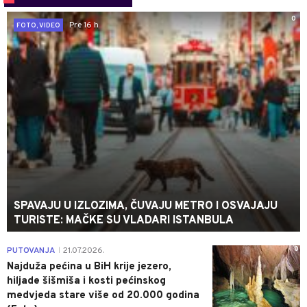
0
Pre 16 h
FOTO, VIDEO
SPAVAJU U IZLOZIMA, ČUVAJU METRO I OSVAJAJU
TURISTE: MAČKE SU VLADARI ISTANBULA
0
PUTOVANJA
21.07.2026.
|
Najduža pećina u BiH krije jezero,
hiljade šišmiša i kosti pećinskog
medvjeda stare više od 20.000 godina