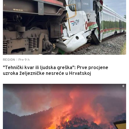
Pre 9 h
REGION
|
"Tehnički kvar ili ljudska greška": Prve procjene
uzroka željezničke nesreće u Hrvatskoj
0