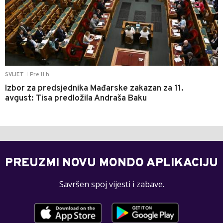
Pre 11 h
SVIJET
|
Izbor za predsjednika Mađarske zakazan za 11.
avgust: Tisa predložila Andraša Baku
PREUZMI NOVU MONDO APLIKACIJU
Savršen spoj vijesti i zabave.