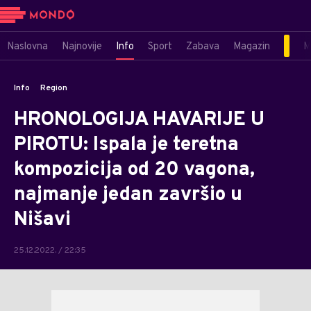
Naslovna
Najnovije
Info
Sport
Zabava
Magazin
M
Info
Region
HRONOLOGIJA HAVARIJE U
PIROTU: Ispala je teretna
kompozicija od 20 vagona,
najmanje jedan završio u
Nišavi
25.12.2022. / 22:35