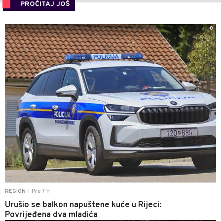
PROČITAJ JOŠ
0
Pre 7 h
REGION
|
Urušio se balkon napuštene kuće u Rijeci:
Povrijeđena dva mladića