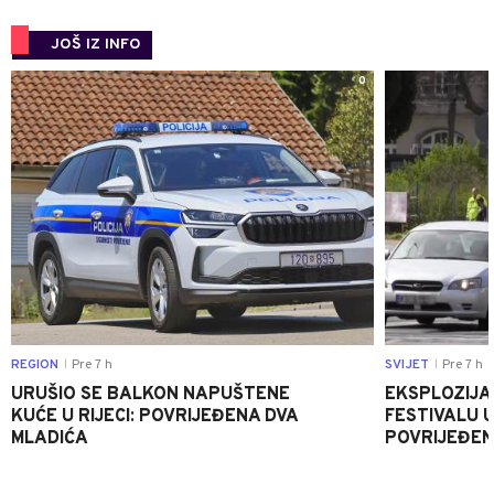
JOŠ IZ INFO
0
REGION
Pre 7 h
SVIJET
Pre 7 h
|
|
URUŠIO SE BALKON NAPUŠTENE
EKSPLOZIJA
KUĆE U RIJECI: POVRIJEĐENA DVA
FESTIVALU 
MLADIĆA
POVRIJEĐEN