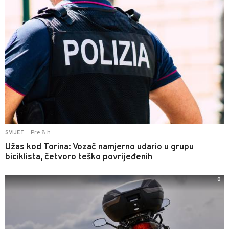
Pre 8 h
SVIJET
|
Užas kod Torina: Vozač namjerno udario u grupu
biciklista, četvoro teško povrijeđenih
0