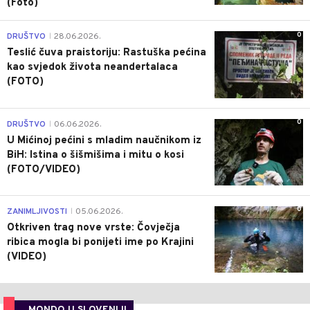
(Foto)
0
DRUŠTVO
28.06.2026.
|
Teslić čuva praistoriju: Rastuška pećina
kao svjedok života neandertalaca
(FOTO)
0
DRUŠTVO
06.06.2026.
|
U Mićinoj pećini s mladim naučnikom iz
BiH: Istina o šišmišima i mitu o kosi
(FOTO/VIDEO)
0
ZANIMLJIVOSTI
05.06.2026.
|
Otkriven trag nove vrste: Čovječja
ribica mogla bi ponijeti ime po Krajini
(VIDEO)
MONDO U SLOVENIJI