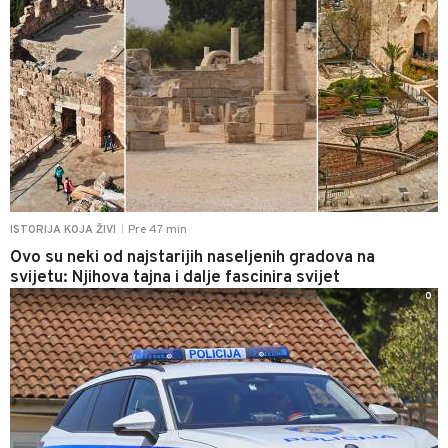
Pre 47 min
ISTORIJA KOJA ŽIVI
|
Ovo su neki od najstarijih naseljenih gradova na
svijetu: Njihova tajna i dalje fascinira svijet
0