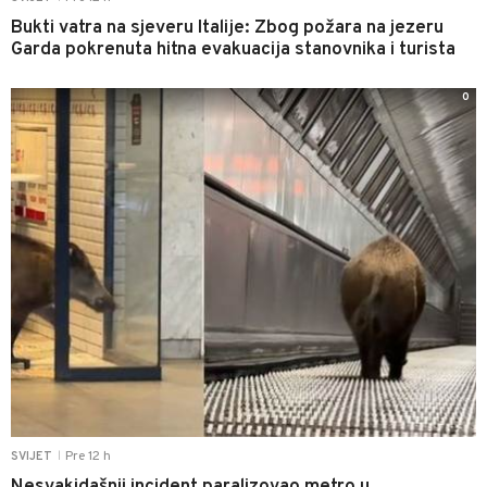
Bukti vatra na sjeveru Italije: Zbog požara na jezeru
Garda pokrenuta hitna evakuacija stanovnika i turista
0
Pre 12 h
SVIJET
|