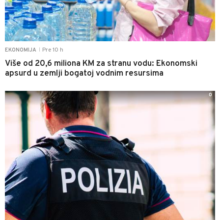
Pre 10 h
EKONOMIJA
|
Više od 20,6 miliona KM za stranu vodu: Ekonomski
apsurd u zemlji bogatoj vodnim resursima
0