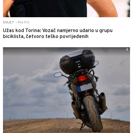
Pre 11 h
SVIJET
|
Užas kod Torina: Vozač namjerno udario u grupu
biciklista, četvoro teško povrijeđenih
0