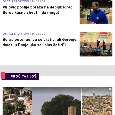
1
OSTALI SPORTOVI
14.02.2021.
|
Vujović poslije poraza na debiju: Igrači
Borca kasno shvatili da mogu!
3
OSTALI SPORTOVI
14.02.2021.
|
Borac potonuo, pa se vratio, ali Gorenje
dolazi u Banjaluku sa "plus četiri"!
PROČITAJ JOŠ
0