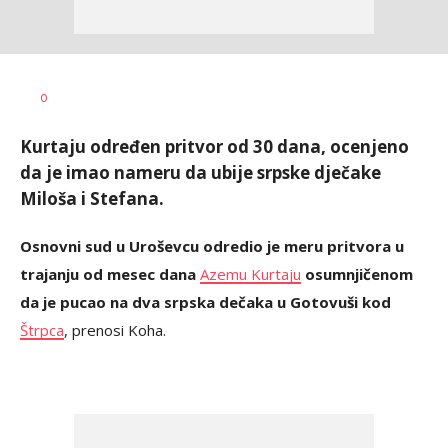
Uroš
AUTOR
0
Matejić
Kurtaju određen pritvor od 30 dana, ocenjeno
da je imao nameru da ubije srpske dječake
Miloša i Stefana.
Osnovni sud u Uroševcu odredio je meru pritvora u
trajanju od mesec dana
Azemu Kurtaju
osumnjičenom
da je pucao na dva srpska dečaka u Gotovuši kod
Štrpca
, prenosi Koha.