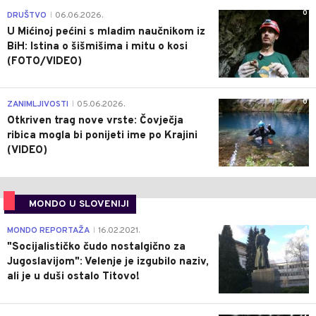
0
DRUŠTVO
06.06.2026.
|
U Mićinoj pećini s mladim naučnikom iz
BiH: Istina o šišmišima i mitu o kosi
(FOTO/VIDEO)
0
ZANIMLJIVOSTI
05.06.2026.
|
Otkriven trag nove vrste: Čovječja
ribica mogla bi ponijeti ime po Krajini
(VIDEO)
MONDO U SLOVENIJI
4
MONDO REPORTAŽA
16.02.2021.
|
"Socijalističko čudo nostalgično za
Jugoslavijom": Velenje je izgubilo naziv,
ali je u duši ostalo Titovo!