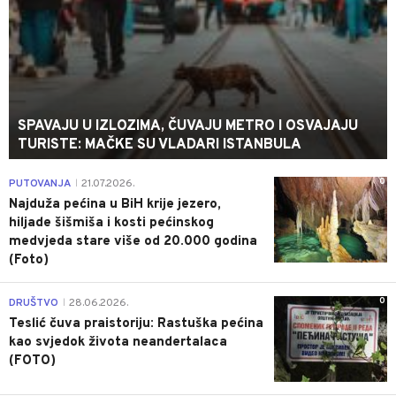
SPAVAJU U IZLOZIMA, ČUVAJU METRO I OSVAJAJU
TURISTE: MAČKE SU VLADARI ISTANBULA
0
PUTOVANJA
21.07.2026.
|
Najduža pećina u BiH krije jezero,
hiljade šišmiša i kosti pećinskog
medvjeda stare više od 20.000 godina
(Foto)
0
DRUŠTVO
28.06.2026.
|
Teslić čuva praistoriju: Rastuška pećina
kao svjedok života neandertalaca
(FOTO)