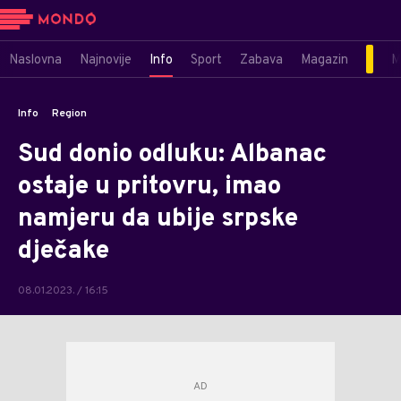
Naslovna
Najnovije
Info
Sport
Zabava
Magazin
M
Info
Region
Sud donio odluku: Albanac
ostaje u pritovru, imao
namjeru da ubije srpske
dječake
08.01.2023. / 16:15