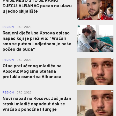
PRIJE NEGO ŠTO JE RANIO
DJECU, ALBANAC pucao na ulazu
u jedno skijalište
0
REGION
07.01.2023.
|
Ranjeni dječak sa Kosova opisao
napad koji je preživio: "Vraćali
smo se putem i odjednom je neko
počeo da puca"
0
REGION
07.01.2023.
|
Otac pretučenog mladića na
Kosovu: Mog sina Stefana
pretukla osmorica Albanaca
0
REGION
07.01.2023.
|
Novi napad na Kosovu: Još jedan
srpski mladić napadnut dok se
vraćao s ponoćne liturgije