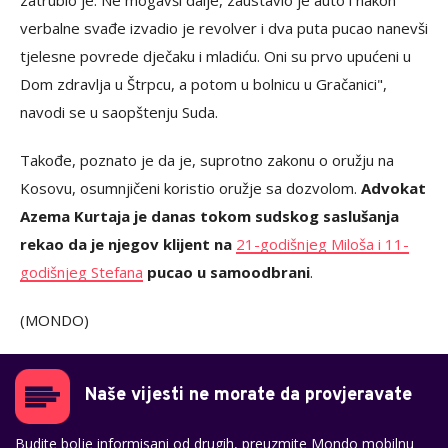
zatrubio je. Ne mogavši ​​dalje, zaustavio je auto i nakon
verbalne svađe izvadio je revolver i dva puta pucao nanevši
tjelesne povrede dječaku i mladiću. Oni su prvo upućeni u
Dom zdravlja u Štrpcu, a potom u bolnicu u Gračanici",
navodi se u saopštenju Suda.
Takođe, poznato je da je, suprotno zakonu o oružju na
Kosovu, osumnjičeni koristio oružje sa dozvolom.
Advokat
Azema Kurtaja je danas tokom sudskog saslušanja
rekao da je njegov klijent na
21-godišnjeg Miloša i 11-
godišnjeg Stefana
pucao u samoodbrani
.
(MONDO)
Naše vijesti ne morate da provjeravate
Budite bolje informisani od drugih, preuzmite Mondo mobilnu