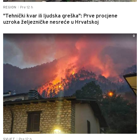
Pre 12 h
REGION
|
"Tehnički kvar ili ljudska greška": Prve procjene
uzroka željezničke nesreće u Hrvatskoj
0
Pre 12 h
SVIJET
|