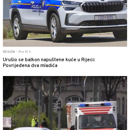
Pre 10 h
REGION
|
Urušio se balkon napuštene kuće u Rijeci:
Povrijeđena dva mladića
0