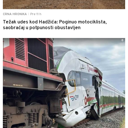
Pre 11 h
CRNA HRONIKA
|
Težak udes kod Hadžića: Poginuo motociklista,
saobraćaj u potpunosti obustavljen
0