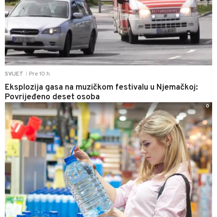
Pre 10 h
SVIJET
|
Eksplozija gasa na muzičkom festivalu u Njemačkoj:
Povrijeđeno deset osoba
0