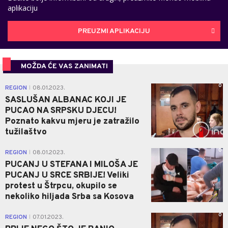
aplikaciju
PREUZMI APLIKACIJU
MOŽDA ĆE VAS ZANIMATI
0
REGION
08.01.2023.
|
SASLUŠAN ALBANAC KOJI JE
PUCAO NA SRPSKU DJECU!
Poznato kakvu mjeru je zatražilo
tužilaštvo
0
REGION
08.01.2023.
|
PUCANJ U STEFANA I MILOŠA JE
PUCANJ U SRCE SRBIJE! Veliki
protest u Štrpcu, okupilo se
nekoliko hiljada Srba sa Kosova
0
REGION
07.01.2023.
|