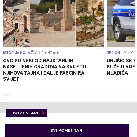
ISTORIJA KOJA ŽIVI
Pre 47 min
REGION
Pre 10 h
|
|
OVO SU NEKI OD NAJSTARIJIH
URUŠIO SE 
NASELJENIH GRADOVA NA SVIJETU:
KUĆE U RIJE
NJIHOVA TAJNA I DALJE FASCINIRA
MLADIĆA
SVIJET
KOMENTARI
0
SVI KOMENTARI