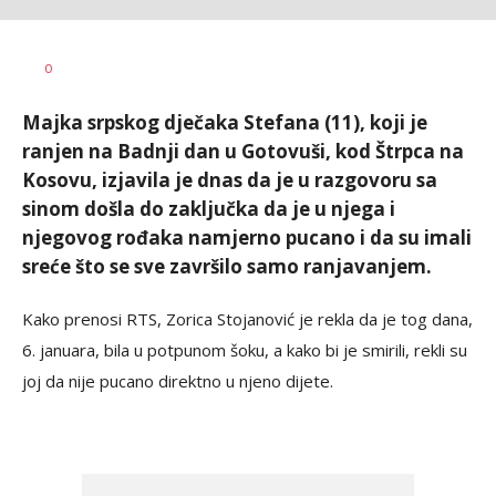
Dušan
AUTOR
0
Volaš
Majka srpskog dječaka Stefana (11), koji je
ranjen na Badnji dan u Gotovuši, kod Štrpca na
Kosovu, izjavila je dnas da je u razgovoru sa
sinom došla do zaključka da je u njega i
njegovog rođaka namjerno pucano i da su imali
sreće što se sve završilo samo ranjavanjem.
Kako prenosi RTS, Zorica Stojanović je rekla da je tog dana,
6. januara, bila u potpunom šoku, a kako bi je smirili, rekli su
joj da nije pucano direktno u njeno dijete.