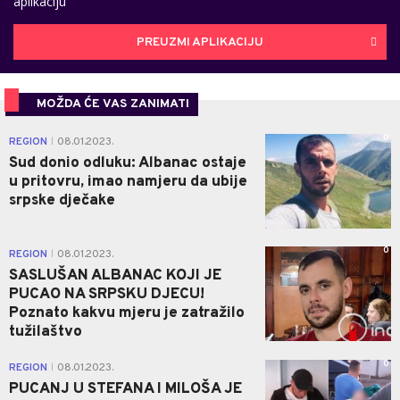
aplikaciju
PREUZMI APLIKACIJU
MOŽDA ĆE VAS ZANIMATI
0
REGION
08.01.2023.
|
Sud donio odluku: Albanac ostaje
u pritovru, imao namjeru da ubije
srpske dječake
0
REGION
08.01.2023.
|
SASLUŠAN ALBANAC KOJI JE
PUCAO NA SRPSKU DJECU!
Poznato kakvu mjeru je zatražilo
tužilaštvo
0
REGION
08.01.2023.
|
PUCANJ U STEFANA I MILOŠA JE