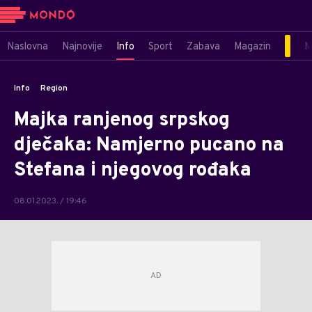
Naslovna
Najnovije
Info
Sport
Zabava
Magazin
M
Info
Region
Majka ranjenog srpskog
dječaka: Namjerno pucano na
Stefana i njegovog rođaka
08.01.2023. / 19:46