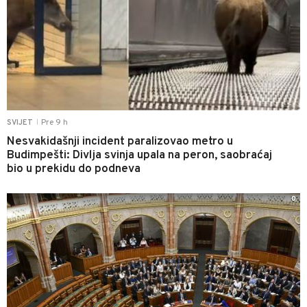
Pre 9 h
SVIJET
|
Nesvakidašnji incident paralizovao metro u
Budimpešti: Divlja svinja upala na peron, saobraćaj
bio u prekidu do podneva
0