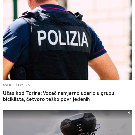
Pre 8 h
SVIJET
|
Užas kod Torina: Vozač namjerno udario u grupu
biciklista, četvoro teško povrijeđenih
0