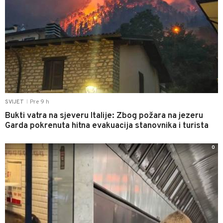
Pre 9 h
SVIJET
|
Bukti vatra na sjeveru Italije: Zbog požara na jezeru
Garda pokrenuta hitna evakuacija stanovnika i turista
0