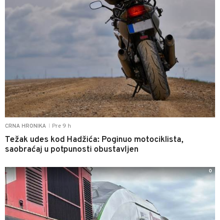
Pre 9 h
CRNA HRONIKA
|
Težak udes kod Hadžića: Poginuo motociklista,
saobraćaj u potpunosti obustavljen
0