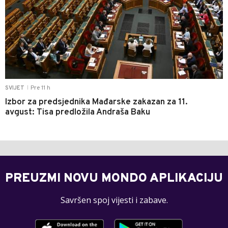
Pre 11 h
SVIJET
|
Izbor za predsjednika Mađarske zakazan za 11.
avgust: Tisa predložila Andraša Baku
PREUZMI NOVU MONDO APLIKACIJU
Savršen spoj vijesti i zabave.