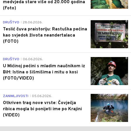
medvjeda stare više od 20.000 godina
(Foto)
0
DRUŠTVO
28.06.2026.
|
Teslić čuva praistoriju: Rastuška pećina
kao svjedok života neandertalaca
(FOTO)
0
DRUŠTVO
06.06.2026.
|
U Mićinoj pećini s mladim naučnikom iz
BiH: Istina o šišmišima i mitu o kosi
(FOTO/VIDEO)
0
ZANIMLJIVOSTI
05.06.2026.
|
Otkriven trag nove vrste: Čovječja
ribica mogla bi ponijeti ime po Krajini
(VIDEO)