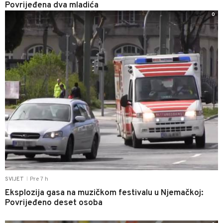
Povrijeđena dva mladića
0
Pre 7 h
SVIJET
|
Eksplozija gasa na muzičkom festivalu u Njemačkoj:
Povrijeđeno deset osoba