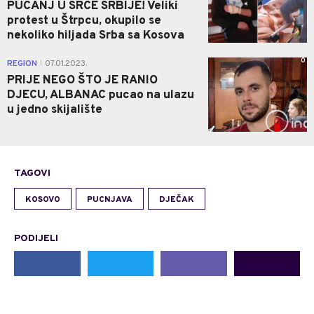
PUCANJ U SRCE SRBIJE! Veliki
protest u Štrpcu, okupilo se
nekoliko hiljada Srba sa Kosova
0
REGION
07.01.2023.
|
PRIJE NEGO ŠTO JE RANIO
DJECU, ALBANAC pucao na ulazu
u jedno skijalište
TAGOVI
KOSOVO
PUCNJAVA
DJEČAK
PODIJELI