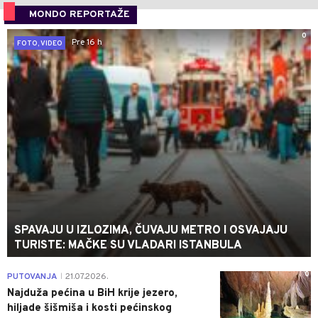
MONDO REPORTAŽE
0
Pre 16 h
FOTO, VIDEO
SPAVAJU U IZLOZIMA, ČUVAJU METRO I OSVAJAJU
TURISTE: MAČKE SU VLADARI ISTANBULA
0
PUTOVANJA
21.07.2026.
|
Najduža pećina u BiH krije jezero,
hiljade šišmiša i kosti pećinskog