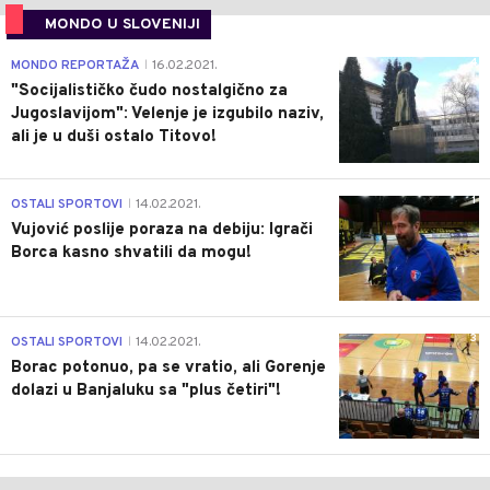
MONDO U SLOVENIJI
4
MONDO REPORTAŽA
16.02.2021.
|
"Socijalističko čudo nostalgično za
Jugoslavijom": Velenje je izgubilo naziv,
ali je u duši ostalo Titovo!
1
OSTALI SPORTOVI
14.02.2021.
|
Vujović poslije poraza na debiju: Igrači
Borca kasno shvatili da mogu!
3
OSTALI SPORTOVI
14.02.2021.
|
Borac potonuo, pa se vratio, ali Gorenje
dolazi u Banjaluku sa "plus četiri"!