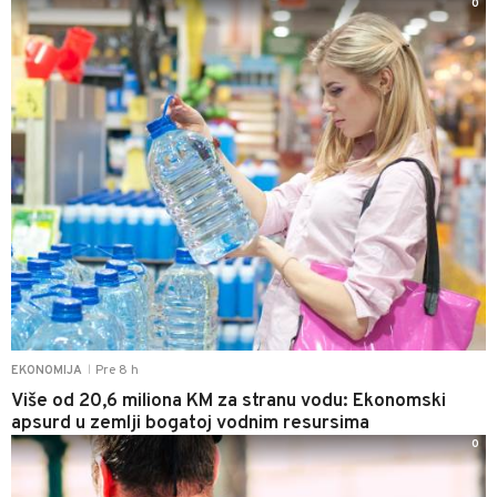
0
Pre 8 h
EKONOMIJA
|
Više od 20,6 miliona KM za stranu vodu: Ekonomski
apsurd u zemlji bogatoj vodnim resursima
0