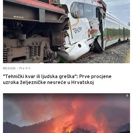
Pre 9 h
REGION
|
"Tehnički kvar ili ljudska greška": Prve procjene
uzroka željezničke nesreće u Hrvatskoj
0