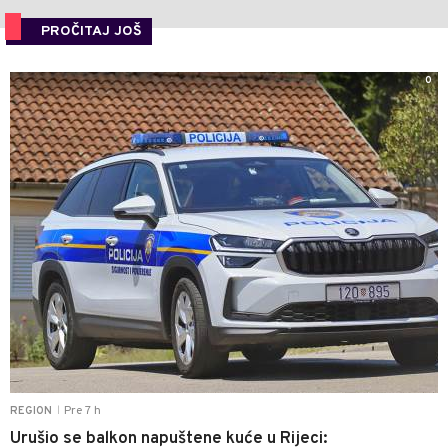
PROČITAJ JOŠ
0
Pre 7 h
REGION
|
Urušio se balkon napuštene kuće u Rijeci: