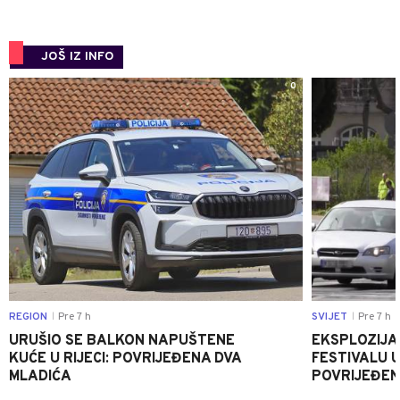
JOŠ IZ INFO
0
REGION
Pre 7 h
SVIJET
Pre 7 h
|
|
URUŠIO SE BALKON NAPUŠTENE
EKSPLOZIJA
KUĆE U RIJECI: POVRIJEĐENA DVA
FESTIVALU 
MLADIĆA
POVRIJEĐEN