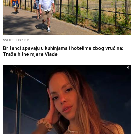
Pre 2 h
SVIJET
|
Britanci spavaju u kuhinjama i hotelima zbog vrućina:
Traže hitne mjere Vlade
0