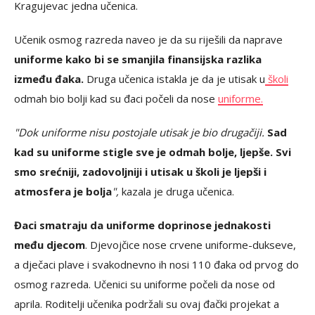
Kragujevac jedna učenica.
Učenik osmog razreda naveo je da su riješili da naprave
uniforme kako bi se smanjila finansijska razlika
između đaka.
Druga učenica istakla je da je utisak u
školi
odmah bio bolji kad su đaci počeli da nose
uniforme.
"Dok uniforme nisu postojale utisak je bio drugačiji.
Sad
kad su uniforme stigle sve je odmah bolje, ljepše. Svi
smo srećniji, zadovoljniji i utisak u školi je ljepši i
atmosfera je bolja
",
kazala je druga učenica.
Đaci smatraju da uniforme doprinose jednakosti
među djecom
. Djevojčice nose crvene uniforme-dukseve,
a dječaci plave i svakodnevno ih nosi 110 đaka od prvog do
osmog razreda. Učenici su uniforme počeli da nose od
aprila. Roditelji učenika podržali su ovaj đački projekat a