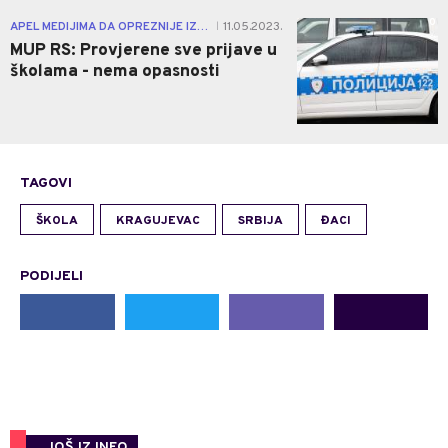
0
APEL MEDIJIMA DA OPREZNIJE IZVJEŠTAVAJU
11.05.2023.
|
MUP RS: Provjerene sve prijave u
školama - nema opasnosti
TAGOVI
ŠKOLA
KRAGUJEVAC
SRBIJA
ĐACI
PODIJELI
JOŠ IZ INFO