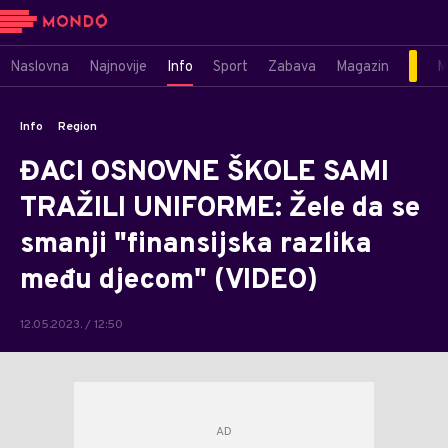
Naslovna
Najnovije
Info
Sport
Zabava
Magazin
M
Info
Region
ĐACI OSNOVNE ŠKOLE SAMI
TRAŽILI UNIFORME: Žele da se
smanji "finansijska razlika
među djecom" (VIDEO)
12.05.2023. / 12:50