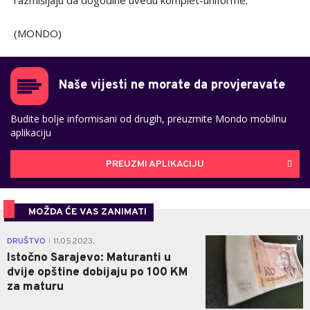
razmišljaju da dogodine uvedu komplet-uniforme.
(MONDO)
Naše vijesti ne morate da provjeravate
Budite bolje informisani od drugih, preuzmite Mondo mobilnu
aplikaciju
PREUZMI APLIKACIJU
MOŽDA ĆE VAS ZANIMATI
0
DRUŠTVO
11.05.2023.
|
Istočno Sarajevo: Maturanti u
dvije opštine dobijaju po 100 KM
za maturu