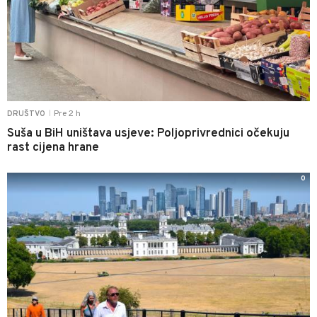
Pre 2 h
DRUŠTVO
|
Suša u BiH uništava usjeve: Poljoprivrednici očekuju
rast cijena hrane
0