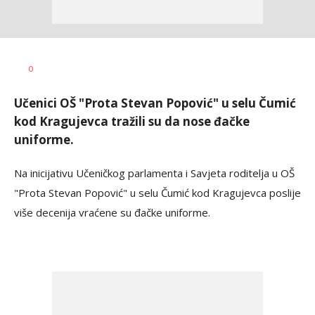
Ivana
AUTOR
0
Vlajković
Učenici OŠ "Prota Stevan Popović" u selu Čumić
kod Kragujevca tražili su da nose đačke
uniforme.
Na inicijativu Učeničkog parlamenta i Savjeta roditelja u OŠ
"Prota Stevan Popović" u selu Čumić kod Kragujevca poslije
više decenija vraćene su đačke uniforme.