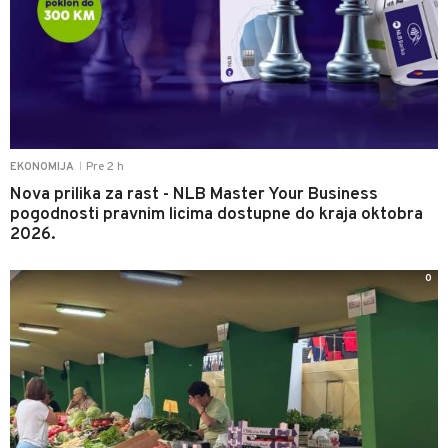
Pre 2 h
EKONOMIJA
|
Nova prilika za rast - NLB Master Your Business
pogodnosti pravnim licima dostupne do kraja oktobra
2026.
0