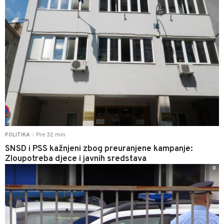
Pre 32 min
POLITIKA
|
SNSD i PSS kažnjeni zbog preuranjene kampanje:
Zloupotreba djece i javnih sredstava
0