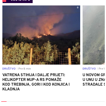
0
DRUŠTVO
Pre 8 min
DRUŠTVO
Pre 1
|
|
VATRENA STIHIJA I DALJE PRIJETI:
U NOVOM GR
HELIKOPTER MUP-A RS POMAŽE
U UNU U ZN
KOD TREBINJA, GORI I KOD KONJICA I
STRADALE SR
KLADNJA