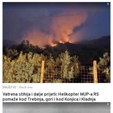
0
Pre 8 min
DRUŠTVO
|
Vatrena stihija i dalje prijeti: Helikopter MUP-a RS
pomaže kod Trebinja, gori i kod Konjica i Kladnja
0