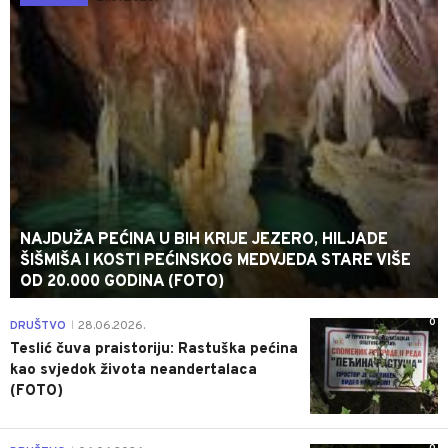
NAJDUŽA PEĆINA U BIH KRIJE JEZERO, HILJADE
ŠIŠMIŠA I KOSTI PEĆINSKOG MEDVJEDA STARE VIŠE
OD 20.000 GODINA (FOTO)
0
DRUŠTVO
28.06.2026.
|
Teslić čuva praistoriju: Rastuška pećina
kao svjedok života neandertalaca
(FOTO)