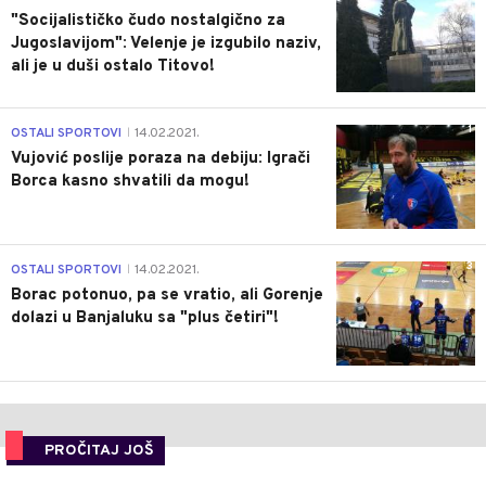
"Socijalističko čudo nostalgično za
Jugoslavijom": Velenje je izgubilo naziv,
ali je u duši ostalo Titovo!
1
OSTALI SPORTOVI
14.02.2021.
|
Vujović poslije poraza na debiju: Igrači
Borca kasno shvatili da mogu!
3
OSTALI SPORTOVI
14.02.2021.
|
Borac potonuo, pa se vratio, ali Gorenje
dolazi u Banjaluku sa "plus četiri"!
PROČITAJ JOŠ