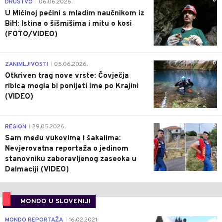
0
DRUŠTVO
06.06.2026.
|
U Mićinoj pećini s mladim naučnikom iz
BiH: Istina o šišmišima i mitu o kosi
(FOTO/VIDEO)
0
ZANIMLJIVOSTI
05.06.2026.
|
Otkriven trag nove vrste: Čovječja
ribica mogla bi ponijeti ime po Krajini
(VIDEO)
0
REGION
29.05.2026.
|
Sam među vukovima i šakalima:
Nevjerovatna reportaža o jedinom
stanovniku zaboravljenog zaseoka u
Dalmaciji (VIDEO)
MONDO U SLOVENIJI
4
MONDO REPORTAŽA
16.02.2021.
|