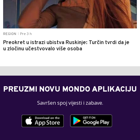
Pre 3 h
REGION
|
Preokret u istrazi ubistva Ruskinje: Turčin tvrdi da je
u zločinu učestvovalo više osoba
PREUZMI NOVU MONDO APLIKACIJU
Savršen spoj vijesti i zabave.