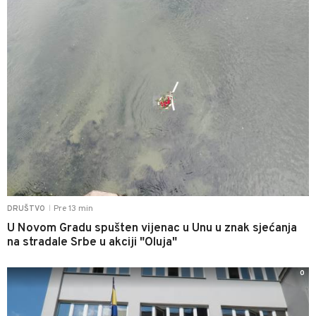
Pre 13 min
DRUŠTVO
|
U Novom Gradu spušten vijenac u Unu u znak sjećanja
na stradale Srbe u akciji "Oluja"
0