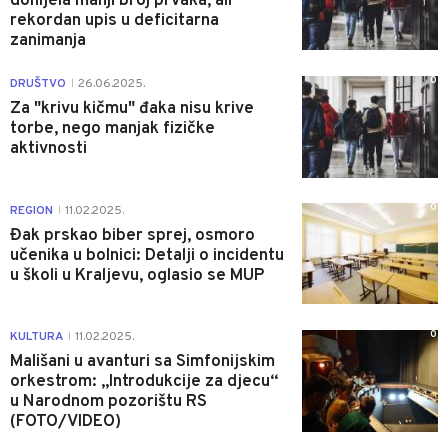
donijela manji broj prvaka, ali
rekordan upis u deficitarna
zanimanja
0
DRUŠTVO
26.06.2025.
|
Za "krivu kičmu" đaka nisu krive
torbe, nego manjak fizičke
aktivnosti
0
REGION
11.02.2025.
|
Đak prskao biber sprej, osmoro
učenika u bolnici: Detalji o incidentu
u školi u Kraljevu, oglasio se MUP
0
KULTURA
11.02.2025.
|
Mališani u avanturi sa Simfonijskim
orkestrom: „Introdukcije za djecu“
u Narodnom pozorištu RS
(FOTO/VIDEO)