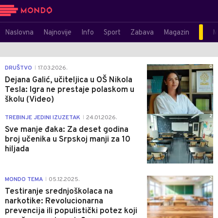
Naslovna
Najnovije
Info
Sport
Zabava
Magazin
M
0
DRUŠTVO
17.03.2026.
|
Dejana Galić, učiteljica u OŠ Nikola
Tesla: Igra ne prestaje polaskom u
školu (Video)
2
TREBINJE JEDINI IZUZETAK
24.01.2026.
|
Sve manje đaka: Za deset godina
broj učenika u Srpskoj manji za 10
hiljada
2
MONDO TEMA
05.12.2025.
|
Testiranje srednjoškolaca na
narkotike: Revolucionarna
prevencija ili populistički potez koji