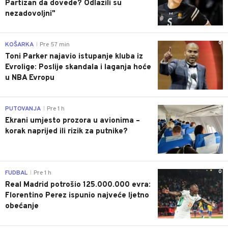
Partizan da dovede? Odlazili su
nezadovoljni"
0
KOŠARKA
Pre 57 min
|
Toni Parker najavio istupanje kluba iz
Evrolige: Poslije skandala i laganja hoće
u NBA Evropu
0
PUTOVANJA
Pre 1 h
|
Ekrani umjesto prozora u avionima –
korak naprijed ili rizik za putnike?
0
FUDBAL
Pre 1 h
|
Real Madrid potrošio 125.000.000 evra:
Florentino Perez ispunio najveće ljetno
obećanje