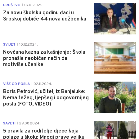
0
DRUŠTVO
07.01.2025.
|
Za novu školsku godinu đaci u
Srpskoj dobiće 44 nova udžbenika
0
SVIJET
10.12.2024.
|
Novčana kazna za kašnjenje: Škola
pronašla neobičan način da
motiviše učenike
13
VIŠE OD POSLA
02.11.2024.
|
Boris Petrović, učitelj iz Banjaluke:
Nema težeg, ljepšeg i odgovornijeg
posla (FOTO, VIDEO)
0
SAVETI
29.08.2024.
|
5 pravila za roditelje djece koja
polaze u školu: Mnogi prave veliku