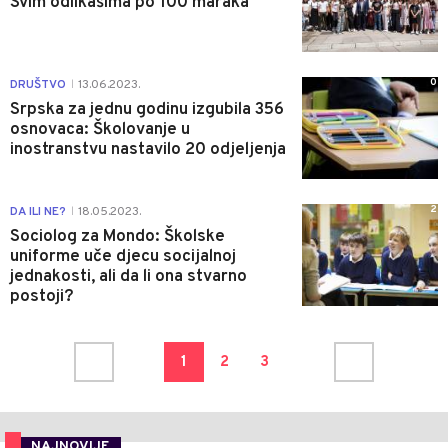
Svim odlikašima po 100 maraka
0
DRUŠTVO
13.06.2023.
|
Srpska za jednu godinu izgubila 356
osnovaca: Školovanje u
inostranstvu nastavilo 20 odjeljenja
2
DA ILI NE?
18.05.2023.
|
Sociolog za Mondo: Školske
uniforme uče djecu socijalnoj
jednakosti, ali da li ona stvarno
postoji?
1
2
3
NAJNOVIJE