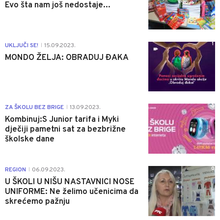
Evo šta nam još nedostaje...
1
UKLJUČI SE!
15.09.2023.
|
MONDO ŽELJA: OBRADUJ ĐAKA
0
ZA ŠKOLU BEZ BRIGE
13.09.2023.
|
Kombinuj:S Junior tarifa i Myki
dječiji pametni sat za bezbrižne
školske dane
0
REGION
06.09.2023.
|
U ŠKOLI U NIŠU NASTAVNICI NOSE
UNIFORME: Ne želimo učenicima da
skrećemo pažnju