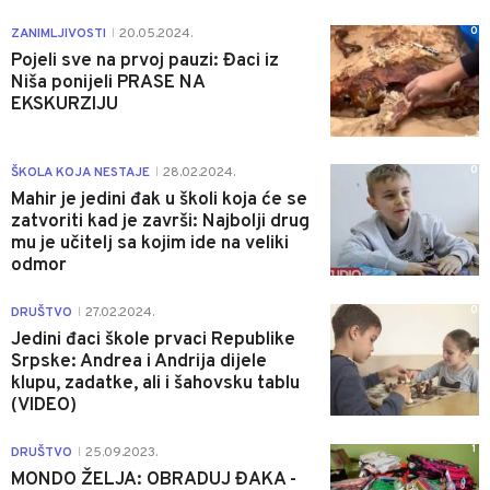
0
ZANIMLJIVOSTI
20.05.2024.
|
Pojeli sve na prvoj pauzi: Đaci iz
Niša ponijeli PRASE NA
EKSKURZIJU
0
ŠKOLA KOJA NESTAJE
28.02.2024.
|
Mahir je jedini đak u školi koja će se
zatvoriti kad je završi: Najbolji drug
mu je učitelj sa kojim ide na veliki
odmor
0
DRUŠTVO
27.02.2024.
|
Jedini đaci škole prvaci Republike
Srpske: Andrea i Andrija dijele
klupu, zadatke, ali i šahovsku tablu
(VIDEO)
1
DRUŠTVO
25.09.2023.
|
MONDO ŽELJA: OBRADUJ ĐAKA -