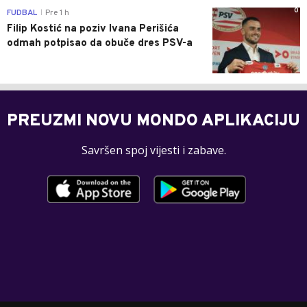
0
FUDBAL
Pre 1 h
|
Filip Kostić na poziv Ivana Perišića
odmah potpisao da obuče dres PSV-a
PREUZMI NOVU MONDO APLIKACIJU
Savršen spoj vijesti i zabave.