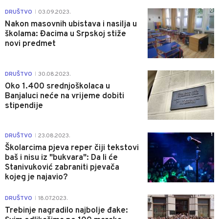
0
DRUŠTVO
03.09.2023.
|
Nakon masovnih ubistava i nasilja u
školama: Đacima u Srpskoj stiže
novi predmet
1
DRUŠTVO
30.08.2023.
|
Oko 1.400 srednjoškolaca u
Banjaluci neće na vrijeme dobiti
stipendije
1
DRUŠTVO
23.08.2023.
|
Školarcima pjeva reper čiji tekstovi
baš i nisu iz "bukvara": Da li će
Stanivuković zabraniti pjevača
kojeg je najavio?
0
DRUŠTVO
18.07.2023.
|
Trebinje nagradilo najbolje đake: