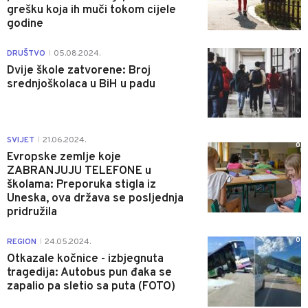
grešku koja ih muči tokom cijele
godine
0
DRUŠTVO
05.08.2024.
|
Dvije škole zatvorene: Broj
srednjoškolaca u BiH u padu
SVIJET
21.06.2024.
|
0
Evropske zemlje koje
ZABRANJUJU TELEFONE u
školama: Preporuka stigla iz
Uneska, ova država se posljednja
pridružila
0
REGION
24.05.2024.
|
Otkazale kočnice - izbjegnuta
tragedija: Autobus pun đaka se
zapalio pa sletio sa puta (FOTO)