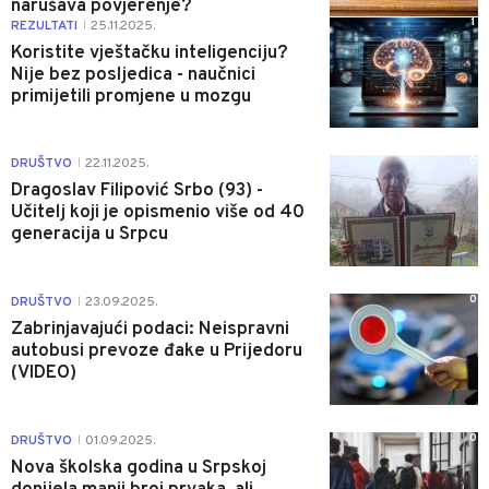
narušava povjerenje?
1
REZULTATI
25.11.2025.
|
Koristite vještačku inteligenciju?
Nije bez posljedica - naučnici
primijetili promjene u mozgu
0
DRUŠTVO
22.11.2025.
|
Dragoslav Filipović Srbo (93) -
Učitelj koji je opismenio više od 40
generacija u Srpcu
0
DRUŠTVO
23.09.2025.
|
Zabrinjavajući podaci: Neispravni
autobusi prevoze đake u Prijedoru
(VIDEO)
0
DRUŠTVO
01.09.2025.
|
Nova školska godina u Srpskoj