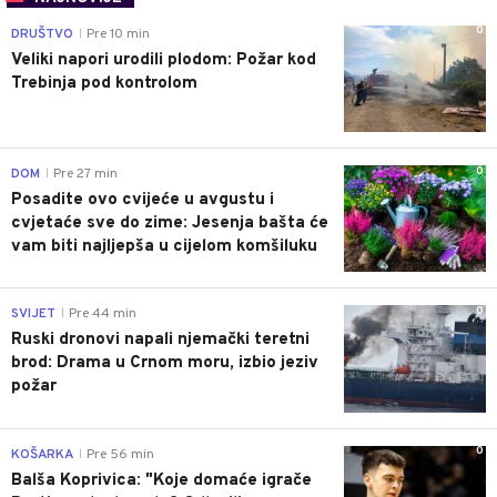
0
DRUŠTVO
Pre 10 min
|
Veliki napori urodili plodom: Požar kod
Trebinja pod kontrolom
0
DOM
Pre 27 min
|
Posadite ovo cvijeće u avgustu i
cvjetaće sve do zime: Jesenja bašta će
vam biti najljepša u cijelom komšiluku
0
SVIJET
Pre 44 min
|
Ruski dronovi napali njemački teretni
brod: Drama u Crnom moru, izbio jeziv
požar
0
KOŠARKA
Pre 56 min
|
Balša Koprivica: "Koje domaće igrače