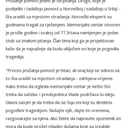
Pružanje pomoći jedno je od pitanja. Drugo, koje je
podijelilo i tadašnju javnost u Norveškoj i sadašnju u Srbiji -
šta uraditi sa mjestom stradanja. Norveški eksperti su
godinama tragali za rješenjem. Memorijalni centar otvoren
je prošle godine i svakoj od 77 žrtava namijenjen je jedan
stub sa znakom pitanja. Član tima koji ga je projektovao
kaže da je najvažnije da budu uključeni svi koje je pogodila
tragedija.
"Proces pružanja pomoći je hitan, ali onaj koji se odnosi na
to šta uraditi sa mjestom stradanja - zahtijeva vrijeme.
Kako treba da izgleda memorijalni centar je nešto što
treba da sačeka. I predsjednica Vlade podržava tu ideju.
Glavni savjet je da treba da se čuju oni koji su direktno
pogođeni tragedijom. Slušajte njih, dajte im vremena,
razgovarajte sa njima. Ako želite da napravite spomenik on
mora da bude prožet mladim dušama koje su izgubile