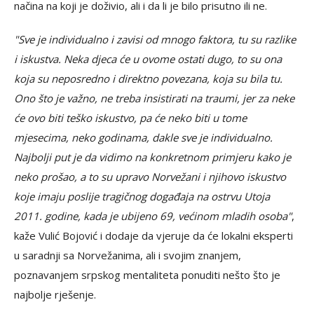
načina na koji je doživio, ali i da li je bilo prisutno ili ne.
"Sve je individualno i zavisi od mnogo faktora, tu su razlike
i iskustva. Neka djeca će u ovome ostati dugo, to su ona
koja su neposredno i direktno povezana, koja su bila tu.
Ono što je važno, ne treba insistirati na traumi, jer za neke
će ovo biti teško iskustvo, pa će neko biti u tome
mjesecima, neko godinama, dakle sve je individualno.
Najbolji put je da vidimo na konkretnom primjeru kako je
neko prošao, a to su upravo Norvežani i njihovo iskustvo
koje imaju poslije tragičnog događaja na ostrvu Utoja
2011. godine, kada je ubijeno 69, većinom mladih osoba"
,
kaže Vulić Bojović i dodaje da vjeruje da će lokalni eksperti
u saradnji sa Norvežanima, ali i svojim znanjem,
poznavanjem srpskog mentaliteta ponuditi nešto što je
najbolje rješenje.