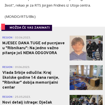
život", rekao je za RTS Jorgen Fridnes iz Utoja centra.
(MONDO/RTS/Blic)
MOŽDA ĆE VAS ZANIMATI
0
REGION
03.06.2023.
|
MJESEC DANA TUGE od pucnjave
u "Ribnikaru": Na jedno važno
pitanje još NEMA ODGOVORA
0
REGION
01.06.2023.
|
Vlada Srbije odlučila: Kraj
školske godine 14 dana ranije,
"Ribnikar" dobija memorijalni
centar
0
REGION
25.05.2023.
|
Novi detalj istrage: Dječak