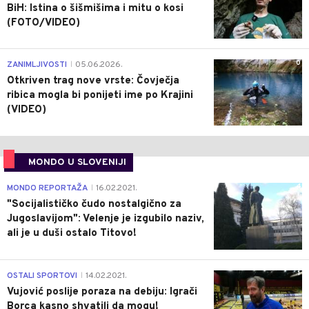
BiH: Istina o šišmišima i mitu o kosi
(FOTO/VIDEO)
0
ZANIMLJIVOSTI
05.06.2026.
|
Otkriven trag nove vrste: Čovječja
ribica mogla bi ponijeti ime po Krajini
(VIDEO)
MONDO U SLOVENIJI
4
MONDO REPORTAŽA
16.02.2021.
|
"Socijalističko čudo nostalgično za
Jugoslavijom": Velenje je izgubilo naziv,
ali je u duši ostalo Titovo!
1
OSTALI SPORTOVI
14.02.2021.
|
Vujović poslije poraza na debiju: Igrači
Borca kasno shvatili da mogu!