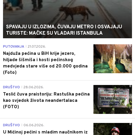
SPAVAJU U IZLOZIMA, ČUVAJU METRO I OSVAJAJU
TURISTE: MAČKE SU VLADARI ISTANBULA
0
PUTOVANJA
21.07.2026.
|
Najduža pećina u BiH krije jezero,
hiljade šišmiša i kosti pećinskog
medvjeda stare više od 20.000 godina
(Foto)
0
DRUŠTVO
28.06.2026.
|
Teslić čuva praistoriju: Rastuška pećina
kao svjedok života neandertalaca
(FOTO)
0
DRUŠTVO
06.06.2026.
|
U Mićinoj pećini s mladim naučnikom iz