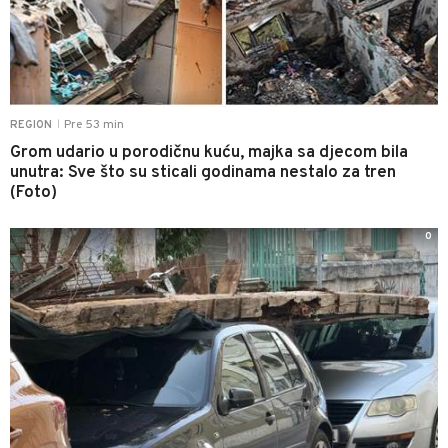
Pre 53 min
REGION
|
Grom udario u porodičnu kuću, majka sa djecom bila
unutra: Sve što su sticali godinama nestalo za tren
(Foto)
0