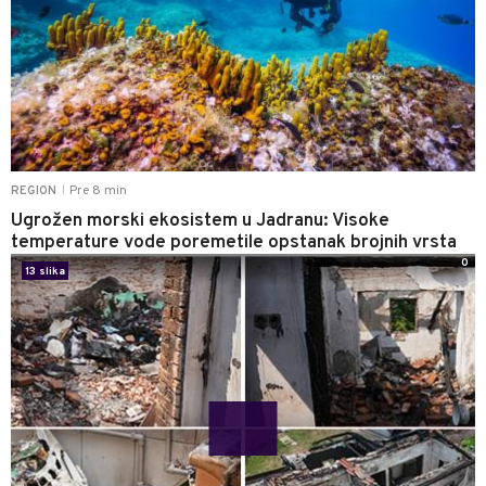
Pre 8 min
REGION
|
Ugrožen morski ekosistem u Jadranu: Visoke
temperature vode poremetile opstanak brojnih vrsta
0
13 slika