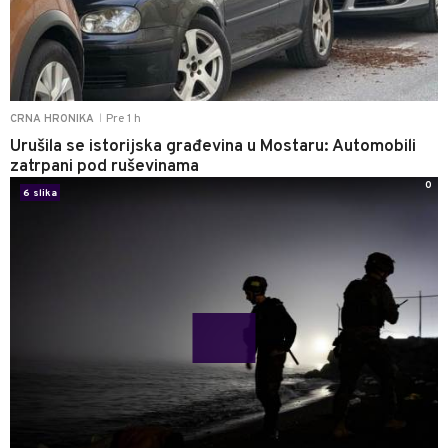
Pre 1 h
CRNA HRONIKA
|
Urušila se istorijska građevina u Mostaru: Automobili
zatrpani pod ruševinama
0
6 slika