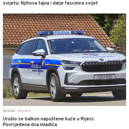
svijetu: Njihova tajna i dalje fascinira svijet
0
Pre 14 h
REGION
|
Urušio se balkon napuštene kuće u Rijeci:
Povrijeđena dva mladića