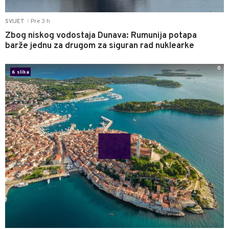
Pre 3 h
SVIJET
|
Zbog niskog vodostaja Dunava: Rumunija potapa
barže jednu za drugom za siguran rad nuklearke
0
6 slika