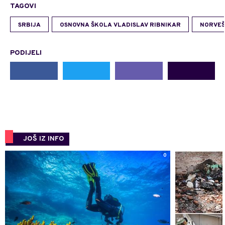
TAGOVI
SRBIJA
OSNOVNA ŠKOLA VLADISLAV RIBNIKAR
NORVE
PODIJELI
JOŠ IZ INFO
0