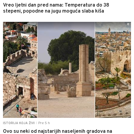
Vreo ljetni dan pred nama: Temperatura do 38
stepeni, popodne na jugu moguća slaba kiša
0
Pre 5 h
ISTORIJA KOJA ŽIVI
|
Ovo su neki od najstarijih naseljenih gradova na