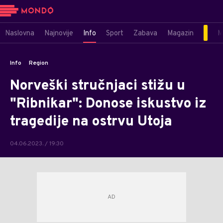
Naslovna
Najnovije
Info
Sport
Zabava
Magazin
M
Info
Region
Norveški stručnjaci stižu u
"Ribnikar": Donose iskustvo iz
tragedije na ostrvu Utoja
04.06.2023. / 19:30