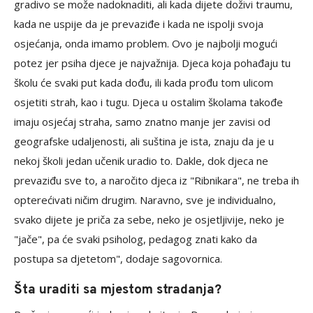
gradivo se može nadoknaditi, ali kada dijete doživi traumu,
kada ne uspije da je prevaziđe i kada ne ispolji svoja
osjećanja, onda imamo problem. Ovo je najbolji mogući
potez jer psiha djece je najvažnija. Djeca koja pohađaju tu
školu će svaki put kada dođu, ili kada prođu tom ulicom
osjetiti strah, kao i tugu. Djeca u ostalim školama takođe
imaju osjećaj straha, samo znatno manje jer zavisi od
geografske udaljenosti, ali suština je ista, znaju da je u
nekoj školi jedan učenik uradio to. Dakle, dok djeca ne
prevaziđu sve to, a naročito djeca iz "Ribnikara", ne treba ih
opterećivati ničim drugim. Naravno, sve je individualno,
svako dijete je priča za sebe, neko je osjetljivije, neko je
"jače", pa će svaki psiholog, pedagog znati kako da
postupa sa djetetom", dodaje sagovornica.
Šta uraditi sa mjestom stradanja?