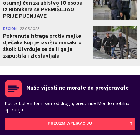
osumnjičen za ubistvo 10 osoba
iz Ribnikara se PREMIŠLJAO
PRIJE PUCNJAVE
0
REGION
22.05.2023.
|
Pokrenuta istraga protiv majke
dječaka koji je izvršio masakr u
školi: Utvrđuje se da li ga je
zapustila i zlostavljala
Naše vijesti ne morate da provjeravate
Budite bolje informisani od drugih, preuzmite Mondo mobilnu
aplikaciju
PREUZMI APLIKACIJU