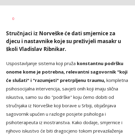
Dragana
AUTOR
0
Božić
Stručnjaci iz Norveške će dati smjernice za
djecu i nastavnike koje su preživjeli masakr u
školi Vladislav Ribnikar.
Uspostavljanje sistema koji pruža
konstantnu podršku
onome kome je potrebna, relevantni sagovornik "koji
će slušati" i "razumjeti" pretrpljenu traumu,
kompletna
psihosocijalna intervencija, savjeti onih koji imaju slična
iskustva, samo su dio "podrške" koju ćemo dobiti od
stručnjaka iz Norveške koji borave u Srbiji, objašnjava
sagovornik upućen u razloge posjete psihologa i
psihoterapeuta iz inostranstva. Kako dodaje, smjernice i
njihovo iskustvo će biti dragocjeno tokom prevazilaženja