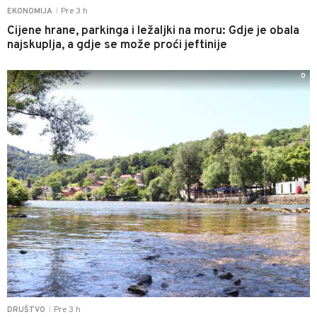
Pre 3 h
EKONOMIJA
|
Cijene hrane, parkinga i ležaljki na moru: Gdje je obala
najskuplja, a gdje se može proći jeftinije
0
Pre 3 h
DRUŠTVO
|