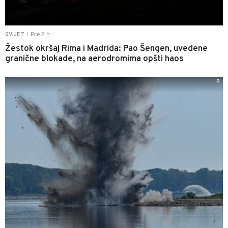
Pre 2 h
SVIJET
|
Žestok okršaj Rima i Madrida: Pao Šengen, uvedene
granične blokade, na aerodromima opšti haos
0