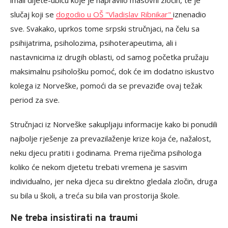
imali dijete-ubicu koje je napravilo masovni zločin, te je
slučaj koji se
dogodio u OŠ "Vladislav Ribnikar"
iznenadio
sve. Svakako, uprkos tome srpski stručnjaci, na čelu sa
psihijatrima, psiholozima, psihoterapeutima, ali i
nastavnicima iz drugih oblasti, od samog početka pružaju
maksimalnu psihološku pomoć, dok će im dodatno iskustvo
kolega iz Norveške, pomoći da se prevaziđe ovaj težak
period za sve.
Stručnjaci iz Norveške sakupljaju informacije kako bi ponudili
najbolje rješenje za prevazilaženje krize koja će, nažalost,
neku djecu pratiti i godinama. Prema riječima psihologa
koliko će nekom djetetu trebati vremena je sasvim
individualno, jer neka djeca su direktno gledala zločin, druga
su bila u školi, a treća su bila van prostorija škole.
Ne treba insistirati na traumi