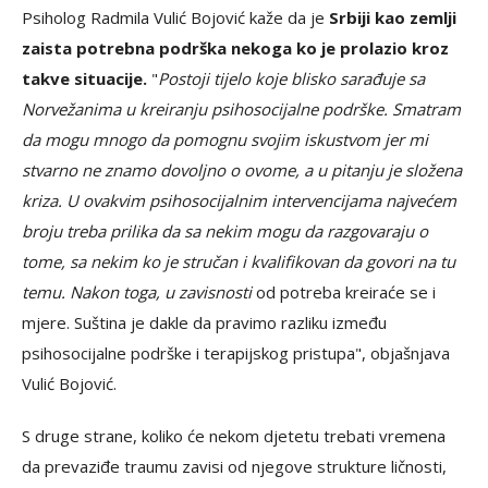
Psiholog Radmila Vulić Bojović kaže da je
Srbiji kao zemlji
zaista potrebna podrška nekoga ko je prolazio kroz
takve situacije.
"
Postoji tijelo koje blisko sarađuje sa
Norvežanima u kreiranju psihosocijalne podrške. Smatram
da mogu mnogo da pomognu svojim iskustvom jer mi
stvarno ne znamo dovoljno o ovome, a u pitanju je složena
kriza. U ovakvim psihosocijalnim intervencijama najvećem
broju treba prilika da sa nekim mogu da razgovaraju o
tome, sa nekim ko je stručan i kvalifikovan da govori na tu
temu. Nakon toga, u zavisnosti
od potreba kreiraće se i
mjere. Suština je dakle da pravimo razliku između
psihosocijalne podrške i terapijskog pristupa", objašnjava
Vulić Bojović.
S druge strane, koliko će nekom djetetu trebati vremena
da prevaziđe traumu zavisi od njegove strukture ličnosti,