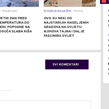
Pre 20 min
ISTORIJA KOJA ŽIVI
Pre 1 h
REGI
|
|
JETNI DAN PRED
OVO SU NEKI OD
URU
TEMPERATURA DO
NAJSTARIJIH NASELJENIH
NAP
ENI, POPODNE NA
GRADOVA NA SVIJETU:
RIJ
OGUĆA SLABA KIŠA
NJIHOVA TAJNA I DALJE
MLA
FASCINIRA SVIJET
SVI KOMENTARI