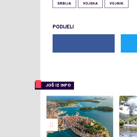
SRBIJA
VOJSKA
VOJNIK
PODIJELI
JOŠ IZ INFO
0