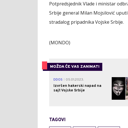
Potpredsjednik Vlade i ministar odbr
Srbije general Milan Mojsilović uput
stradalog pripadnika Vojske Srbije.
(MONDO)
MOŽDA ĆE VAS ZANIMATI
DDOS
05.01.2023.
|
Izvršen hakerski napad na
sajt Vojske Srbije
TAGOVI