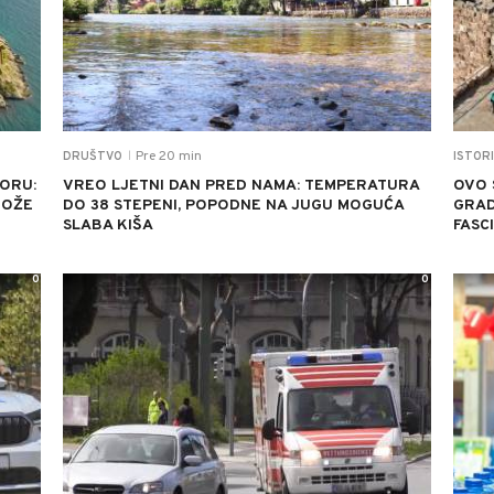
Pre 20 min
DRUŠTVO
ISTORI
|
MORU:
VREO LJETNI DAN PRED NAMA: TEMPERATURA
OVO 
MOŽE
DO 38 STEPENI, POPODNE NA JUGU MOGUĆA
GRAD
SLABA KIŠA
FASC
0
0