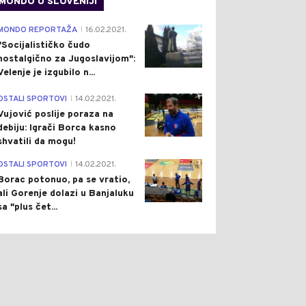
MONDO U SLOVENIJI
4
MONDO REPORTAŽA
16.02.2021.
ON
Pre 10 h
SVIJET
Pre 11 h
|
|
|
"Socijalističko čudo
ŠIO SE BALKON
EKSPLOZIJA GASA NA
nostalgično za Jugoslavijom":
UŠTENE KUĆE U
MUZIČKOM FESTIVALU U
Velenje je izgubilo n...
ECI: POVRIJEĐENA DVA
NJEMAČKOJ:
DIĆA
POVRIJEĐENO DESET
1
OSTALI SPORTOVI
14.02.2021.
OSOBA
|
Vujović poslije poraza na
debiju: Igrači Borca kasno
shvatili da mogu!
3
OSTALI SPORTOVI
14.02.2021.
|
Borac potonuo, pa se vratio,
ali Gorenje dolazi u Banjaluku
sa "plus čet...