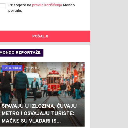
Pristajete na
pravila korišćenja
Mondo
portala.
POŠALJI
MONDO REPORTAŽE
0
Pre 19 h
FOTO, VIDEO
SPAVAJU U IZLOZIMA, ČUVAJU
METRO I OSVAJAJU TURISTE:
MAČKE SU VLADARI IS...