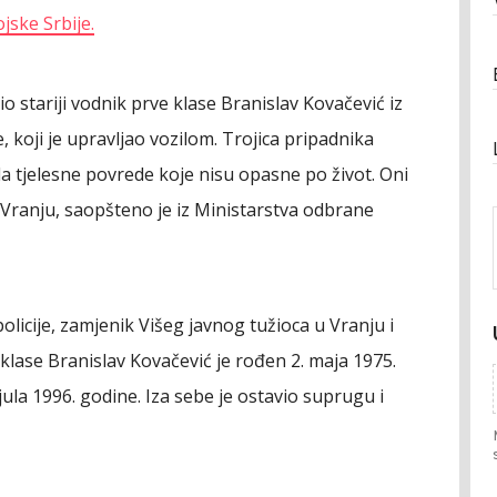
jske Srbije.
o stariji vodnik prve klase Branislav Kovačević iz
 koji je upravljao vozilom. Trojica pripadnika
la tjelesne povrede koje nisu opasne po život. Oni
Vranju, saopšteno je iz Ministarstva odbrane
policije, zamjenik Višeg javnog tužioca u Vranju i
ve klase Branislav Kovačević je rođen 2. maja 1975.
 jula 1996. godine. Iza sebe je ostavio suprugu i