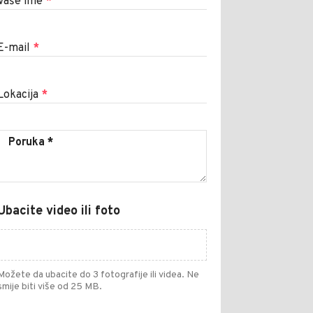
Vaše ime
*
E-mail
*
Lokacija
*
Ubacite video ili foto
Možete da ubacite do 3 fotografije ili videa. Ne
smije biti više od 25 MB.