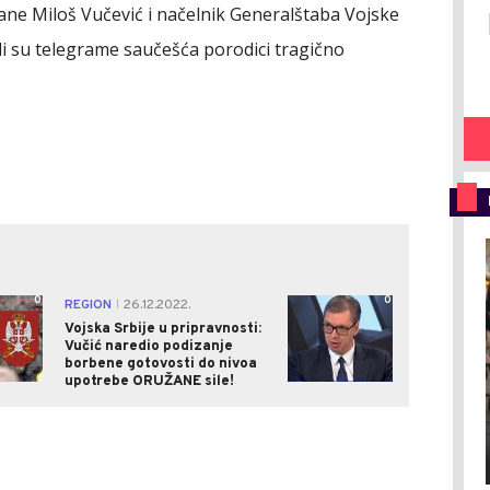
ane Miloš Vučević i načelnik Generalštaba Vojske
ili su telegrame saučešća porodici tragično
0
0
REGION
26.12.2022.
|
Vojska Srbije u pripravnosti:
Vučić naredio podizanje
borbene gotovosti do nivoa
upotrebe ORUŽANE sile!