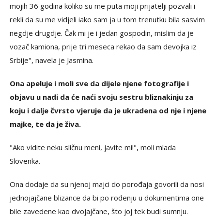
mojih 36 godina koliko su me puta moji prijatelji pozvali i
rekli da su me vidjeli iako sam ja u tom trenutku bila sasvim
negdje drugdje. Čak mi je i jedan gospodin, mislim da je
vozač kamiona, prije tri meseca rekao da sam devojka iz
Srbije", navela je Jasmina.
Ona apeluje i moli sve da dijele njene fotografije i
objavu u nadi da će naći svoju sestru bliznakinju za
koju i dalje čvrsto vjeruje da je ukradena od nje i njene
majke, te da je živa.
"Ako vidite neku sličnu meni, javite mi!", moli mlada
Slovenka.
Ona dodaje da su njenoj majci do porođaja govorili da nosi
jednojajčane blizance da bi po rođenju u dokumentima one
bile zavedene kao dvojajčane, što joj tek budi sumnju.