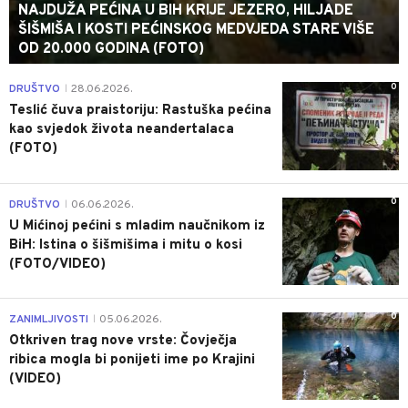
NAJDUŽA PEĆINA U BIH KRIJE JEZERO, HILJADE
ŠIŠMIŠA I KOSTI PEĆINSKOG MEDVJEDA STARE VIŠE
OD 20.000 GODINA (FOTO)
0
DRUŠTVO
28.06.2026.
|
Teslić čuva praistoriju: Rastuška pećina
kao svjedok života neandertalaca
(FOTO)
0
DRUŠTVO
06.06.2026.
|
U Mićinoj pećini s mladim naučnikom iz
BiH: Istina o šišmišima i mitu o kosi
(FOTO/VIDEO)
0
ZANIMLJIVOSTI
05.06.2026.
|
Otkriven trag nove vrste: Čovječja
ribica mogla bi ponijeti ime po Krajini
(VIDEO)