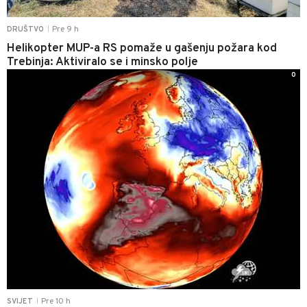
Pre 9 h
DRUŠTVO
|
Helikopter MUP-a RS pomaže u gašenju požara kod
Trebinja: Aktiviralo se i minsko polje
0
Pre 10 h
SVIJET
|