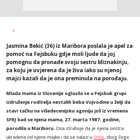
Katarina
AUTOR
0
Saičić
Jasmina Bekić (36) iz Maribora poslala je apel za
pomoć na Fejsbuku gdje moli ljude da joj
pomognu da pronađe svoju sestru bliznakinju,
za koju je uvjerena da je živa iako su njenoj
majci kazali da je ona preminula na porođaju.
Mlada mama iz Slovenije oglasila se u Fejsbuk grupi
Udruženje roditelja nestalih beba Vojvodine u želji da
stavi tačku na višedecenijsku agoniju još iz vremena
SFRJ kad se njena mama, 27. marta 1987. godine,
porodila u Mariboru.
Ona strahuje da je njena sestra
ukradena od njene majke i da se nalazi u
Srbiji
, zbog čega