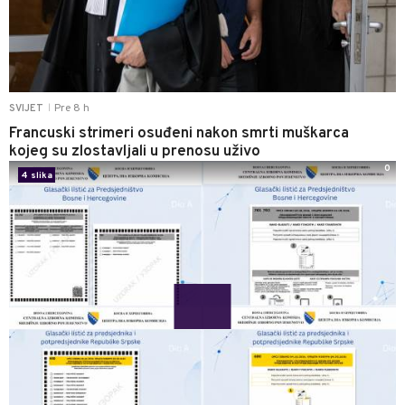
Pre 8 h
SVIJET
|
Francuski strimeri osuđeni nakon smrti muškarca
kojeg su zlostavljali u prenosu uživo
0
4 slika