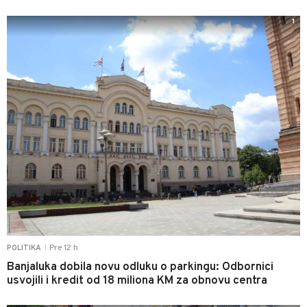
1
Pre 12 h
POLITIKA
|
Banjaluka dobila novu odluku o parkingu: Odbornici
usvojili i kredit od 18 miliona KM za obnovu centra