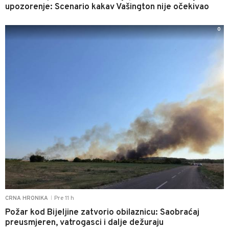
upozorenje: Scenario kakav Vašington nije očekivao
0
Pre 11 h
CRNA HRONIKA
|
Požar kod Bijeljine zatvorio obilaznicu: Saobraćaj
preusmjeren, vatrogasci i dalje dežuraju