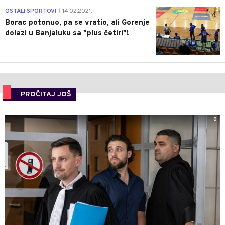
3
OSTALI SPORTOVI
14.02.2021.
|
Borac potonuo, pa se vratio, ali Gorenje
dolazi u Banjaluku sa "plus četiri"!
PROČITAJ JOŠ
0