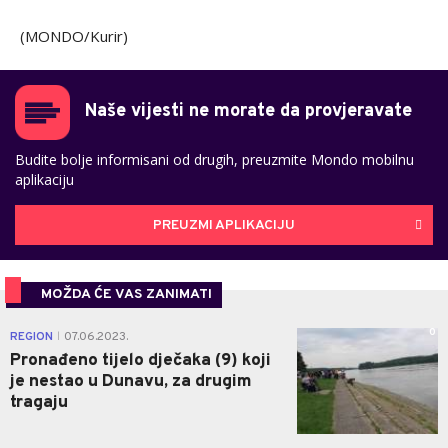
(MONDO/Kurir)
Naše vijesti ne morate da provjeravate
Budite bolje informisani od drugih, preuzmite Mondo mobilnu
aplikaciju
PREUZMI APLIKACIJU
MOŽDA ĆE VAS ZANIMATI
0
REGION
07.06.2023.
|
Pronađeno tijelo dječaka (9) koji
je nestao u Dunavu, za drugim
tragaju