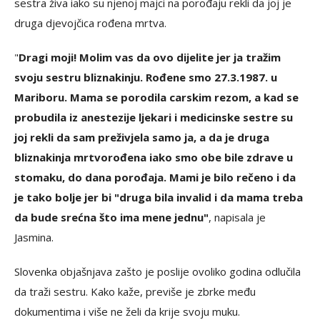
sestra živa iako su njenoj majci na porođaju rekli da joj je
druga djevojčica rođena mrtva.
"
Dragi moji! Molim vas da ovo dijelite jer ja tražim
svoju sestru bliznakinju. Rođene smo 27.3.1987. u
Mariboru. Mama se porodila carskim rezom, a kad se
probudila iz anestezije ljekari i medicinske sestre su
joj rekli da sam preživjela samo ja, a da je druga
bliznakinja mrtvorođena iako smo obe bile zdrave u
stomaku, do dana porođaja. Mami je bilo rečeno i da
je tako bolje jer bi "druga bila invalid i da mama treba
da bude srećna što ima mene jednu"
, napisala je
Jasmina.
Slovenka objašnjava zašto je poslije ovoliko godina odlučila
da traži sestru. Kako kaže, previše je zbrke među
dokumentima i više ne želi da krije svoju muku.