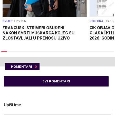
SVIJET
Pre 8 h
POLITIKA
Pre 8 
|
|
FRANCUSKI STRIMERI OSUĐENI
CIK OBJAVIO
NAKON SMRTI MUŠKARCA KOJEG SU
GLASAČKI LI
ZLOSTAVLJALI U PRENOSU UŽIVO
2026. GODIN
KOMENTARI
0
SVI KOMENTARI
Upiši ime