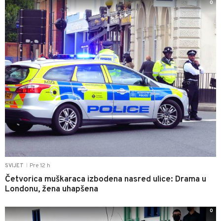
0
Pre 12 h
SVIJET
|
Četvorica muškaraca izbodena nasred ulice: Drama u
Londonu, žena uhapšena
0