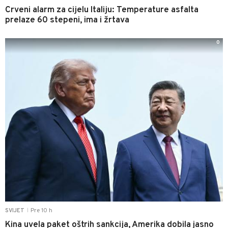
Crveni alarm za cijelu Italiju: Temperature asfalta
prelaze 60 stepeni, ima i žrtava
0
Pre 10 h
SVIJET
|
Kina uvela paket oštrih sankcija, Amerika dobila jasno