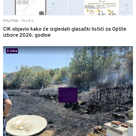
Pre 8 h
POLITIKA
|
CIK objavio kako će izgledati glasački listići za Opšte
izbore 2026. godine
0
3 slika