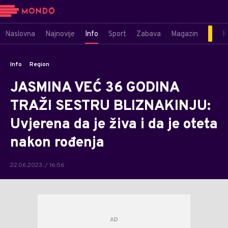
Naslovna
Najnovije
Info
Sport
Zabava
Magazin
M
Info
Region
JASMINA VEĆ 36 GODINA
TRAŽI SESTRU BLIZNAKINJU:
Uvjerena da je živa i da je oteta
nakon rođenja
22.06.2023. / 16:56