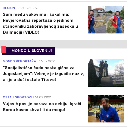
0
REGION
29.05.2026.
|
Sam među vukovima i šakalima:
Nevjerovatna reportaža o jedinom
stanovniku zaboravljenog zaseoka u
Dalmaciji (VIDEO)
MONDO U SLOVENIJI
4
MONDO REPORTAŽA
16.02.2021.
|
"Socijalističko čudo nostalgično za
Jugoslavijom": Velenje je izgubilo naziv,
ali je u duši ostalo Titovo!
1
OSTALI SPORTOVI
14.02.2021.
|
Vujović poslije poraza na debiju: Igrači
Borca kasno shvatili da mogu!