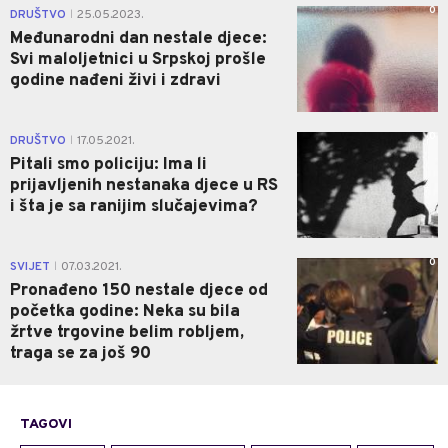
0
DRUŠTVO
25.05.2023.
|
Međunarodni dan nestale djece:
Svi maloljetnici u Srpskoj prošle
godine nađeni živi i zdravi
0
DRUŠTVO
17.05.2021.
|
Pitali smo policiju: Ima li
prijavljenih nestanaka djece u RS
i šta je sa ranijim slučajevima?
0
SVIJET
07.03.2021.
|
Pronađeno 150 nestale djece od
početka godine: Neka su bila
žrtve trgovine belim robljem,
traga se za još 90
TAGOVI