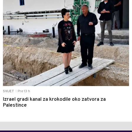
Pre 13 h
SVIJET
|
Izrael gradi kanal za krokodile oko zatvora za
Palestince