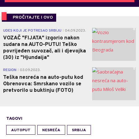
PROČITAJTE I OVO
0
UDES KOJI JE POTRESAO SRBIJU
04.09.2023.
|
VOZAČ "FIJATA" izgorio nakon
sudara na AUTO-PUTU! Teško
povrijeđen suvozač, ali i djevojka
(30) iz "Hjundaija"
0
REGION
03.09.2023.
|
Teška nesreća na auto-putu kod
Obrenovca: Smrskano vozilo se
pretvorilo u buktinju (FOTO)
TAGOVI
AUTOPUT
NESREĆA
SRBIJA