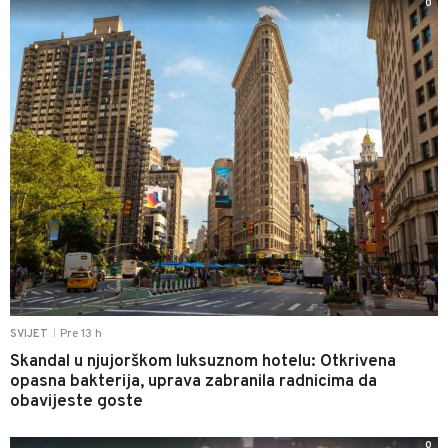
0
Pre 13 h
SVIJET
|
Skandal u njujorškom luksuznom hotelu: Otkrivena
opasna bakterija, uprava zabranila radnicima da
obavijeste goste
0