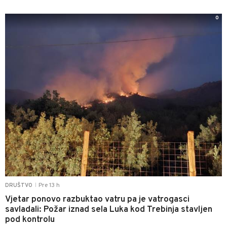
0
Pre 13 h
DRUŠTVO
|
Vjetar ponovo razbuktao vatru pa je vatrogasci
savladali: Požar iznad sela Luka kod Trebinja stavljen
pod kontrolu