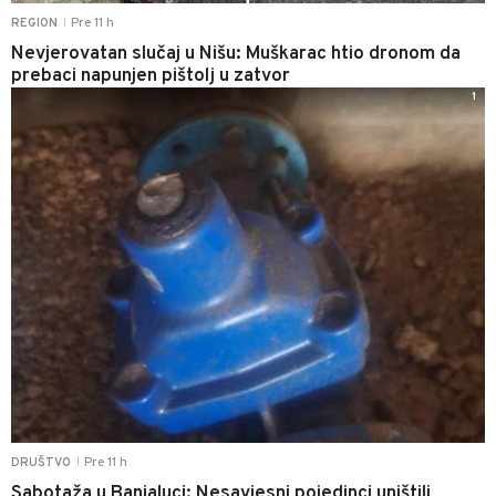
Pre 11 h
REGION
|
Nevjerovatan slučaj u Nišu: Muškarac htio dronom da
prebaci napunjen pištolj u zatvor
1
Pre 11 h
DRUŠTVO
|
Sabotaža u Banjaluci: Nesavjesni pojedinci uništili