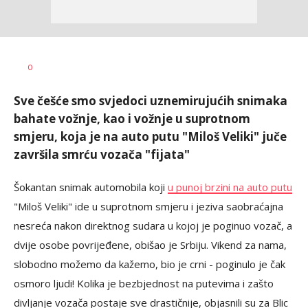
Jana
AUTOR
0
Desovski
Sve češće smo svjedoci uznemirujućih snimaka
bahate vožnje, kao i vožnje u suprotnom
smjeru, koja je na auto putu "Miloš Veliki" juče
završila smrću vozača "fijata"
Šokantan snimak automobila koji
u punoj brzini na auto putu
"Miloš Veliki" ide u suprotnom smjeru i jeziva saobraćajna
nesreća nakon direktnog sudara u kojoj je poginuo vozač, a
dvije osobe povrijeđene, obišao je Srbiju. Vikend za nama,
slobodno možemo da kažemo, bio je crni - poginulo je čak
osmoro ljudi! Kolika je bezbjednost na putevima i zašto
divljanje vozača postaje sve drastičnije, objasnili su za Blic