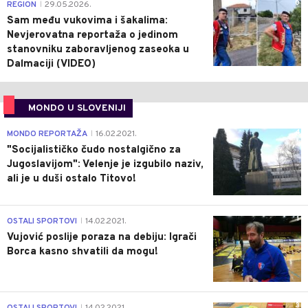
0
REGION
29.05.2026.
|
Sam među vukovima i šakalima:
Nevjerovatna reportaža o jedinom
stanovniku zaboravljenog zaseoka u
Dalmaciji (VIDEO)
MONDO U SLOVENIJI
4
MONDO REPORTAŽA
16.02.2021.
|
"Socijalističko čudo nostalgično za
Jugoslavijom": Velenje je izgubilo naziv,
ali je u duši ostalo Titovo!
1
OSTALI SPORTOVI
14.02.2021.
|
Vujović poslije poraza na debiju: Igrači
Borca kasno shvatili da mogu!
3
OSTALI SPORTOVI
14.02.2021.
|