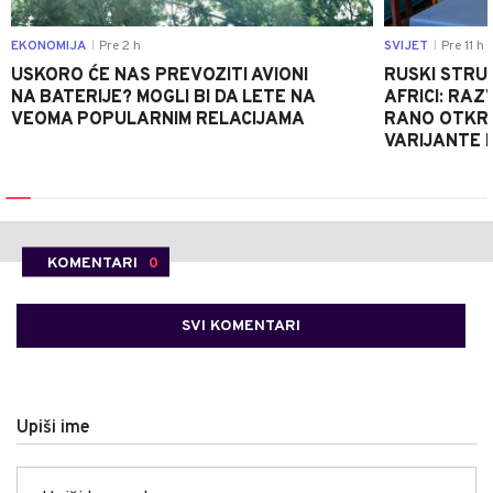
EKONOMIJA
Pre 2 h
SVIJET
Pre 11 h
|
|
USKORO ĆE NAS PREVOZITI AVIONI
RUSKI STRU
NA BATERIJE? MOGLI BI DA LETE NA
AFRICI: RAZ
VEOMA POPULARNIM RELACIJAMA
RANO OTKRI
VARIJANTE 
KOMENTARI
0
SVI KOMENTARI
Upiši ime