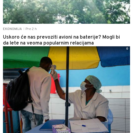
Pre 2 h
EKONOMIJA
|
Uskoro će nas prevoziti avioni na baterije? Mogli bi
da lete na veoma popularnim relacijama
0