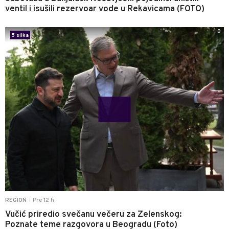
ventil i isušili rezervoar vode u Rekavicama (FOTO)
0
5 slika
Pre 12 h
REGION
|
Vučić priredio svečanu večeru za Zelenskog:
Poznate teme razgovora u Beogradu (Foto)