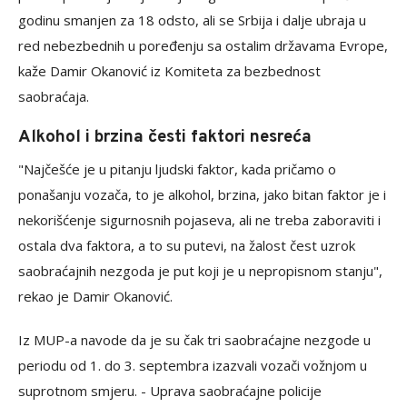
godinu smanjen za 18 odsto, ali se Srbija i dalje ubraja u
red nebezbednih u poređenju sa ostalim državama Evrope,
kaže Damir Okanović iz Komiteta za bezbednost
saobraćaja.
Alkohol i brzina česti faktori nesreća
"Najčešće je u pitanju ljudski faktor, kada pričamo o
ponašanju vozača, to je alkohol, brzina, jako bitan faktor je i
nekorišćenje sigurnosnih pojaseva, ali ne treba zaboraviti i
ostala dva faktora, a to su putevi, na žalost čest uzrok
saobraćajnih nezgoda je put koji je u nepropisnom stanju",
rekao je Damir Okanović.
Iz MUP-a navode da je su čak tri saobraćajne nezgode u
periodu od 1. do 3. septembra izazvali vozači vožnjom u
suprotnom smjeru. - Uprava saobraćajne policije