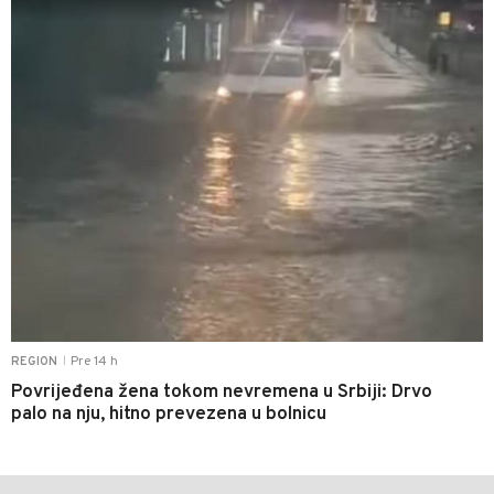
Pre 14 h
REGION
|
Povrijeđena žena tokom nevremena u Srbiji: Drvo
palo na nju, hitno prevezena u bolnicu