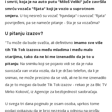
i smrti, koja je na auto putu "Miloš Veliki" juče završila
smrću vozača "fijata" koji je vozio u suprotnom
smjeru.
U toj nesreći su vozač "hjundaija" i suvozač "fijata"
povrijeđeni, pa se nameće pitanje - šta je sa vozačima?
U pitanju izazov?
"Tu može da bude svašta, ali definitivno
imamo sve više
tih Tik Tok izazova među mladima i među malo
starijima, tako da ne bi me iznenadilo da je to u
pitanju
. Na snimku koji se pojavio vidi se da je ruka
suvozača van vrata vozila, da li je držao telefon, da li je
snimao, ne može precizno da se vidi, ali ne bi me iznenadilo
da je to mogao da bude Tik Tok izazov - rekao je za Blic TV
Mirko Koković, iz Agencije za bezbjednost saobraćaja.
U svega tri dana poginulo je osam osoba, uprkos tome
podaci pokazuju da je broj nezgoda u odnosu na prošlu