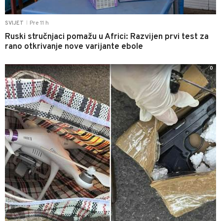
Pre 11 h
SVIJET
|
Ruski stručnjaci pomažu u Africi: Razvijen prvi test za
rano otkrivanje nove varijante ebole
0