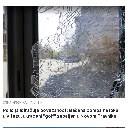
0
Pre 13 h
CRNA HRONIKA
|
Policija istražuje povezanost: Bačena bomba na lokal
u Vitezu, ukradeni "golf" zapaljen u Novom Travniku