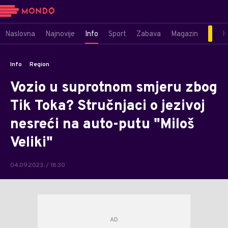
Naslovna
Najnovije
Info
Sport
Zabava
Magazin
M
Info
Region
Vozio u suprotnom smjeru zbog
Tik Toka? Stručnjaci o jezivoj
nesreći na auto-putu "Miloš
Veliki"
04.09.2023. / 18:30