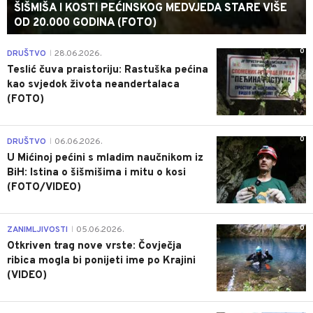
ŠIŠMIŠA I KOSTI PEĆINSKOG MEDVJEDA STARE VIŠE
OD 20.000 GODINA (FOTO)
0
DRUŠTVO
28.06.2026.
|
Teslić čuva praistoriju: Rastuška pećina
kao svjedok života neandertalaca
(FOTO)
0
DRUŠTVO
06.06.2026.
|
U Mićinoj pećini s mladim naučnikom iz
BiH: Istina o šišmišima i mitu o kosi
(FOTO/VIDEO)
0
ZANIMLJIVOSTI
05.06.2026.
|
Otkriven trag nove vrste: Čovječja
ribica mogla bi ponijeti ime po Krajini
(VIDEO)