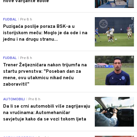
nove varijante ebole
0
FUDBAL
Pre 8 h
|
Puzigaća poslije poraza BSK-a u
istorijskom meču: Moglo je da ode i na
jednu i na drugu stranu...
0
FUDBAL
Pre 8 h
|
Trener Željezničara nakon trijumfa na
startu prvenstva: "Poseban dan za
mene, ovu utakmicu nikad neću
zaboraviti!"
0
AUTOMOBILI
Pre 8 h
|
Da li se crni automobili više zagrijavaju
na vrućinama: Automehaničar
savjetuje kako da se vozi tokom ljeta