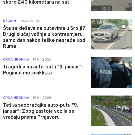
skoro 240 kilometara na sat
0
REGION
28.04.2026.
|
Šta se dešava na putevima u Srbiji?
Drugi slučaj vožnje u kontrasmjeru
samo dan nakon teške nesreće kod
Rume
0
CRNA HRONIKA
19.04.2026.
|
Tragedija na auto-putu "9. januar":
Poginuo motociklista
0
CRNA HRONIKA
19.04.2026.
|
Teška saobraćajka auto-putu "9.
januar": Zbog zastoja vozila se
vraćaju prema Prnjavoru