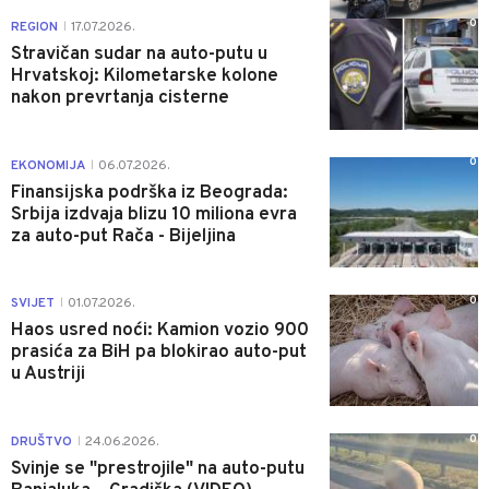
0
REGION
17.07.2026.
|
Stravičan sudar na auto-putu u
Hrvatskoj: Kilometarske kolone
nakon prevrtanja cisterne
0
EKONOMIJA
06.07.2026.
|
Finansijska podrška iz Beograda:
Srbija izdvaja blizu 10 miliona evra
za auto-put Rača - Bijeljina
0
SVIJET
01.07.2026.
|
Haos usred noći: Kamion vozio 900
prasića za BiH pa blokirao auto-put
u Austriji
0
DRUŠTVO
24.06.2026.
|
Svinje se "prestrojile" na auto-putu