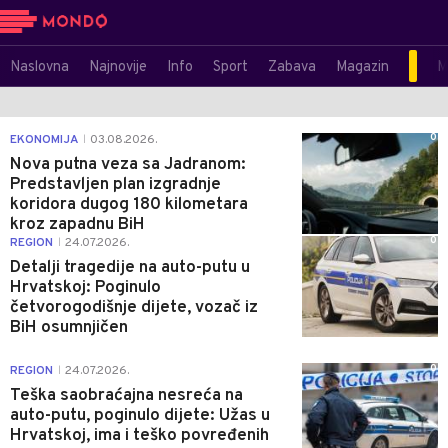
Naslovna
Najnovije
Info
Sport
Zabava
Magazin
M
0
EKONOMIJA
03.08.2026.
|
Nova putna veza sa Jadranom:
Predstavljen plan izgradnje
koridora dugog 180 kilometara
kroz zapadnu BiH
0
REGION
24.07.2026.
|
Detalji tragedije na auto-putu u
Hrvatskoj: Poginulo
četvorogodišnje dijete, vozač iz
BiH osumnjičen
0
REGION
24.07.2026.
|
Teška saobraćajna nesreća na
auto-putu, poginulo dijete: Užas u
Hrvatskoj, ima i teško povređenih