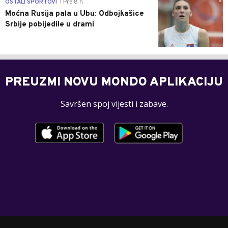
0
OSTALI SPORTOVI
Pre 8 h
|
Moćna Rusija pala u Ubu: Odbojkašice
Srbije pobijedile u drami
PREUZMI NOVU MONDO APLIKACIJU
Savršen spoj vijesti i zabave.