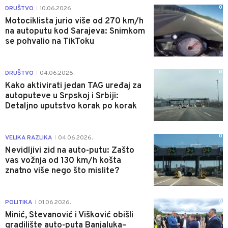
0
DRUŠTVO
10.06.2026.
|
Motociklista jurio više od 270 km/h
na autoputu kod Sarajeva: Snimkom
se pohvalio na TikToku
0
DRUŠTVO
04.06.2026.
|
Kako aktivirati jedan TAG uređaj za
autoputeve u Srpskoj i Srbiji:
Detaljno uputstvo korak po korak
0
VELIKA RAZLIKA
04.06.2026.
|
Nevidljivi zid na auto-putu: Zašto
vas vožnja od 130 km/h košta
znatno više nego što mislite?
0
POLITIKA
01.06.2026.
|
Minić, Stevanović i Višković obišli
gradilište auto-puta Banjaluka–