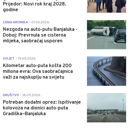
Prijedor: Novi rok kraj 2028.
godine
0
CRNA HRONIKA
01.06.2026.
|
Nezgoda na auto-putu Banjaluka -
Doboj: Prevrnula se cisterna
mlijeka, saobraćaj usporen
0
SVIJET
19.05.2026.
|
Kilometar auto-puta košta 200
miliona evra: Ova saobraćajnica
važi za najskuplju na svijetu
0
DRUŠTVO
18.05.2026.
|
Potreban dodatni oprez: Ispitivanje
kolovoza na dionici auto-puta
Gradiška–Banjaluka