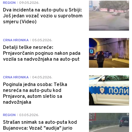
0
REGION
09.05.2026.
|
Dva incidenta na auto-putu u Srbiji:
Još jedan vozač vozio u suprotnom
smjeru (Video)
0
CRNA HRONIKA
05.05.2026.
|
Detalji teške nesreće:
Prnjavorčanin poginuo nakon pada
vozila sa nadvožnjaka na auto-put
0
CRNA HRONIKA
04.05.2026.
|
Poginula jedna osoba: Teška
nesreća na auto-putu kod
Prnjavora, autom sletio sa
nadvožnjaka
0
REGION
03.05.2026.
|
Strašan snimak sa auto-puta kod
Bujanovca: Vozač "audija" jurio