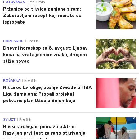
0
PUTOVANJA
Pre 4 min
|
Prženice od tikvica punjene sirom:
Zaboravljeni recept koji morate da
isprobate
0
HOROSKOP
Pre 1 h
|
Dnevni horoskop za 8. avgust: Ljubav
kuca na vrata jednom znaku, drugom
stiže novac
0
KOŠARKA
Pre 8 h
|
Ništa od Evrolige, poslije Zvezde u FIBA
Ligu šampiona: Propali projekat
pokvario plan Džoela Bolomboja
0
SVIJET
Pre 8 h
|
Ruski stručnjaci pomažu u Africi:
Razvijen prvi test za rano otkrivanje