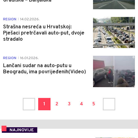
Gradiška – Banjaluka
0
REGION
14.02.2026.
|
Strašna nesreća u Hrvatskoj:
Pješaci pretrčavali auto-put, dvoje
stradalo
0
REGION
16.01.2026.
|
Lančani sudar na auto-putu u
Beogradu, ima povrijeđenih(Video)
1
2
3
4
5
NAJNOVIJE