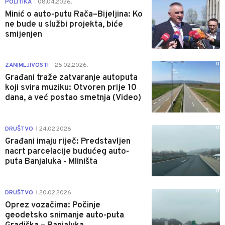
0
POLITIKA
08.04.2026.
|
Minić o auto-putu Rača–Bijeljina: Ko
ne bude u službi projekta, biće
smijenjen
0
ZANIMLJIVOSTI
25.02.2026.
|
Građani traže zatvaranje autoputa
koji svira muziku: Otvoren prije 10
dana, a već postao smetnja (Video)
0
DRUŠTVO
24.02.2026.
|
Građani imaju riječ: Predstavljen
nacrt parcelacije budućeg auto-
puta Banjaluka - Mliništa
0
DRUŠTVO
20.02.2026.
|
Oprez vozačima: Počinje
geodetsko snimanje auto-puta