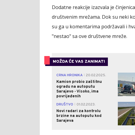
Dodatne reakcije izazvala je činjeni
društvenim mrežama. Dok su neki koris
su ga u komentarima podržavali i hva
"nestao" sa ove društvene mreže.
MOŽDA ĆE VAS ZANIMATI
CRNA HRONIKA
20.02.2025.
|
Kamion probio zaštitnu
ogradu na autoputu
Sarajevo - Visoko, ima
povrijeđenih
DRUŠTVO
01.02.2023.
|
Novi radari za kontrolu
brzine na autoputu kod
Sarajeva