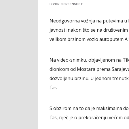
IZVOR: SCREENSHOT
Neodgovorna vožnja na putevima u B
javnosti nakon što se na društvenim
velikom brzinom vozio autoputem A1
Na video-snimku, objavljenom na TikT
dionicom od Mostara prema Sarajevu
dozvoljenu brzinu. U jednom trenutk
čas.
S obzirom na to da je maksimalna do
čas, riječ je o prekoračenju većem o