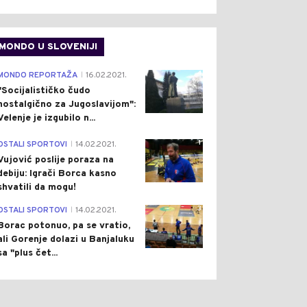
MONDO U SLOVENIJI
4
MONDO REPORTAŽA
16.02.2021.
|
"Socijalističko čudo
nostalgično za Jugoslavijom":
Velenje je izgubilo n...
1
OSTALI SPORTOVI
14.02.2021.
|
Vujović poslije poraza na
debiju: Igrači Borca kasno
shvatili da mogu!
3
OSTALI SPORTOVI
14.02.2021.
|
Borac potonuo, pa se vratio,
ali Gorenje dolazi u Banjaluku
sa "plus čet...