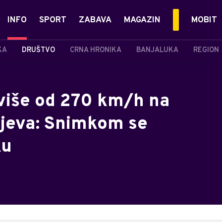
INFO
SPORT
ZABAVA
MAGAZIN
MOBIT
KA
DRUŠTVO
CRNA HRONIKA
BANJALUKA
REGION
 više od 270 km/h na
ajeva: Snimkom se
ku