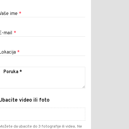
Vaše ime
*
E-mail
*
Lokacija
*
Ubacite video ili foto
Možete da ubacite do 3 fotografije ili videa. Ne