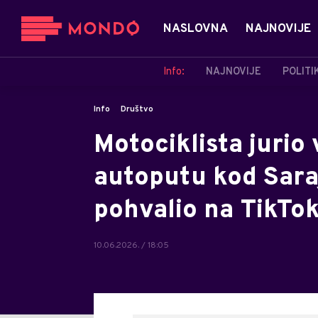
NASLOVNA
NAJNOVIJE
Info:
NAJNOVIJE
POLITI
Info
Društvo
Motociklista jurio
autoputu kod Sar
pohvalio na TikTo
10.06.2026. / 18:05