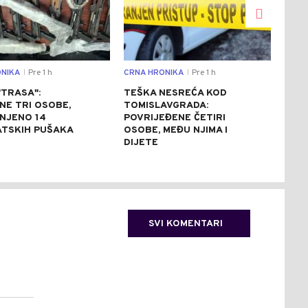
NIKA
Pre 1 h
CRNA HRONIKA
Pre 1 h
DRU
|
|
"TRASA":
TEŠKA NESREĆA KOD
PRI
NE TRI OSOBE,
TOMISLAVGRADA:
POP
ENJENO 14
POVRIJEĐENE ČETIRI
ZAŠ
TSKIH PUŠAKA
OSOBE, MEĐU NJIMA I
DIJETE
SVI KOMENTARI