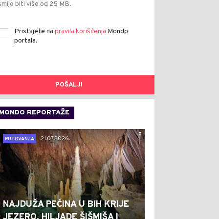
smije biti više od 25 MB.
Pristajete na
pravila korišćenja
Mondo
portala.
POŠALJI
MONDO REPORTAŽE
0
21.07.2026.
PUTOVANJA
NAJDUŽA PEĆINA U BIH KRIJE
JEZERO, HILJADE ŠIŠMIŠA I