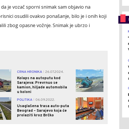
ca da je vozač sporni snimak sam objavio na
nici osudili ovakvo ponašanje, bilo je i onih koji
lili zbog opasne vožnje. Snimak je ubrzo i
0
0
CRNA HRONIKA
26.07.2024.
|
Kolaps na autoputu kod
Sarajeva: Prevrnuo se
kamion, hiljade automobila
u koloni
0
0
POLITIKA
06.09.2022.
|
Usaglašena trasa auto-puta
Beograd – Sarajevo koja će
prolaziti kroz Brčko