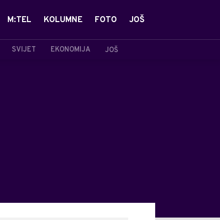
M:TEL
KOLUMNE
FOTO
JOŠ
SVIJET
EKONOMIJA
JOŠ