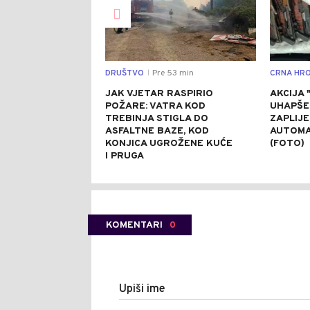
DRUŠTVO
Pre 53 min
CRNA HRO
|
JAK VJETAR RASPIRIO
AKCIJA 
POŽARE: VATRA KOD
UHAPŠE
TREBINJA STIGLA DO
ZAPLIJ
ASFALTNE BAZE, KOD
AUTOMA
KONJICA UGROŽENE KUĆE
(FOTO)
I PRUGA
KOMENTARI
0
Upiši ime