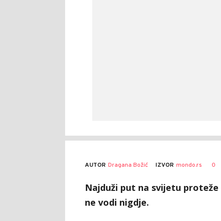
AUTOR
Dragana Božić
0
IZVOR
mondo.rs
Najduži put na svijetu proteže 
ne vodi nigdje.