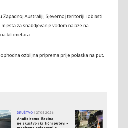
Zapadnoj Australiji, Sjevernoj teritoriji i oblasti
i mjesta za snabdjevanje vodom nalaze na
na kilometara.
ophodna ozbiljna priprema prije polaska na put.
0
1
DRUŠTVO
27.05.2026.
|
Analiziramo: Brzina,
neiskustvo i kritični putevi –