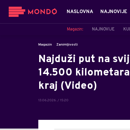
NASLOVNA
NAJNOVIJE
Magazin:
NAJNOVIJE
KU
Magazin
Zanimljivosti
Najduži put na svi
14.500 kilometara
kraj (Video)
13.06.2026. / 15:20