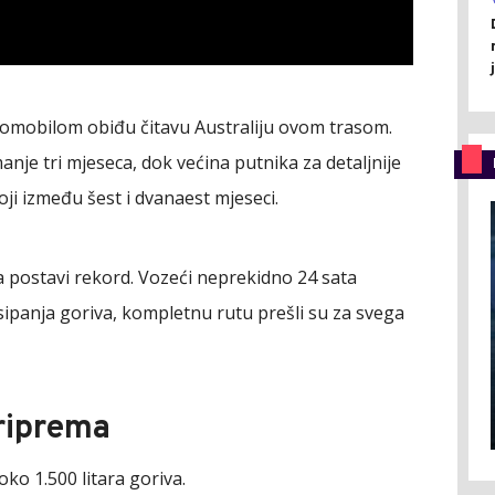
tomobilom obiđu čitavu Australiju ovom trasom.
nje tri mjeseca, dok većina putnika za detaljnije
oji između šest i dvanaest mjeseci.
da postavi rekord. Vozeći neprekidno 24 sata
 sipanja goriva, kompletnu rutu prešli su za svega
priprema
oko 1.500 litara goriva.