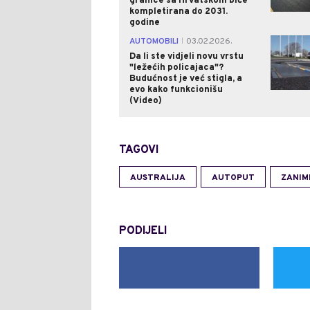
granice sa Hrvatskom biće
kompletirana do 2031.
godine
AUTOMOBILI
03.02.2026.
|
Da li ste vidjeli novu vrstu
"ležećih policajaca"?
Budućnost je već stigla, a
evo kako funkcionišu
(Video)
TAGOVI
AUSTRALIJA
AUTOPUT
ZANIM
PODIJELI