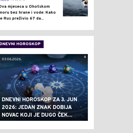
VIDEO
Pre 17 h
Dva mjeseca u Ohotskom
moru bez hrane i vode: Kako
je Rus preživio 67 da...
DNEVNI HOROSKOP
0
03.06.2026.
DNEVNI HOROSKOP ZA 3. JUN
2026: JEDAN ZNAK DOBIJA
NOVAC KOJI JE DUGO ČEK...