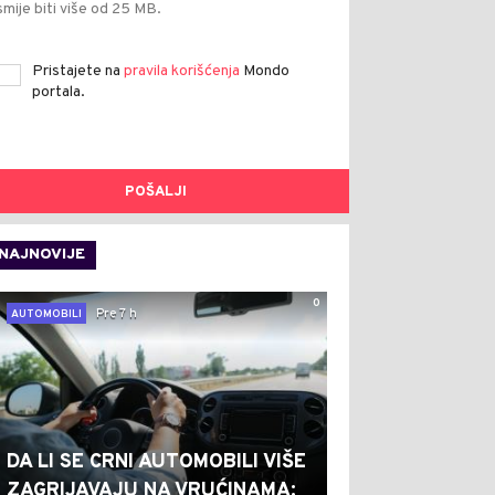
smije biti više od 25 MB.
Pristajete na
pravila korišćenja
Mondo
portala.
POŠALJI
NAJNOVIJE
0
Pre 7 h
AUTOMOBILI
DA LI SE CRNI AUTOMOBILI VIŠE
ZAGRIJAVAJU NA VRUĆINAMA: