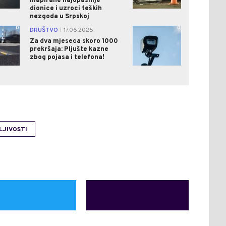
mapirane najopasnije
dionice i uzroci teških
nezgoda u Srpskoj
0
0
DRUŠTVO
17.06.2025.
|
Za dva mjeseca skoro 1000
prekršaja: Pljušte kazne
zbog pojasa i telefona!
LJIVOSTI