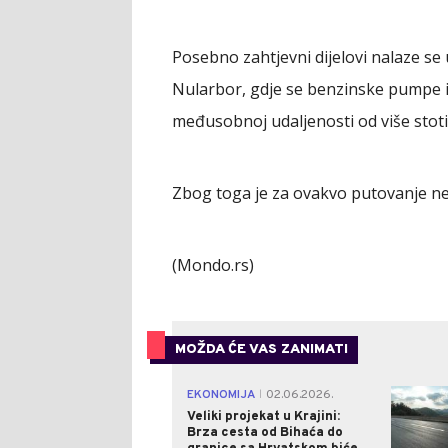
Posebno zahtjevni dijelovi nalaze se u 
Nularbor, gdje se benzinske pumpe 
međusobnoj udaljenosti od više stoti
Zbog toga je za ovakvo putovanje ne
(Mondo.rs)
MOŽDA ĆE VAS ZANIMATI
EKONOMIJA
02.06.2026.
|
Veliki projekat u Krajini:
Brza cesta od Bihaća do