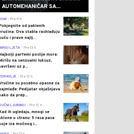
AUTOMEHANIČAR SA...
0
DOM
Pre 11 h
|
Pobjegnite od paklenih
vrućina: Ova stabla rashlađuju
kuću i prave najlj...
0
MIRISI LJETA
Pre 13 h
|
Najbolji parfemi poslije mora:
Mirišu na senzualni luksuz,
savršeni uz p...
0
ZDRAVLJE
Pre 13 h
|
Vrućine su posebno opasne za
najmlađe: Pedijatar objašnjava
kako da prep...
0
KUĆNI LJUBIMCI
Pre 15 h
|
Kad ih ugledaju, mnogi se
sklone u stranu: 5 rasa pasa
koje iza moćnog i...
0
|