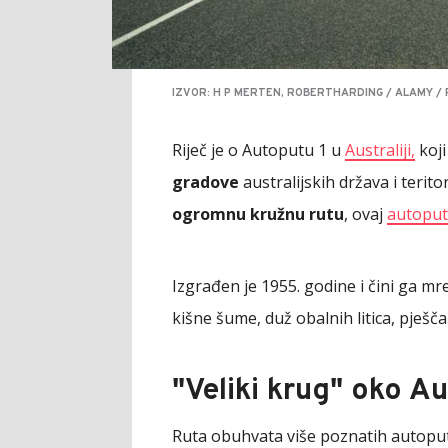
IZVOR: H P MERTEN, ROBERTHARDING / ALAMY / 
Riječ je o Autoputu 1 u
Australiji,
koji
gradove
australijskih država i terit
ogromnu kružnu rutu
, ovaj
autopu
Izgrađen je 1955. godine i čini ga m
kišne šume, duž obalnih litica, pješča
"Veliki krug" oko Au
Ruta obuhvata više poznatih autoput