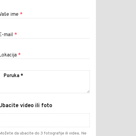
Vaše ime
*
E-mail
*
Lokacija
*
Ubacite video ili foto
Možete da ubacite do 3 fotografije ili videa. Ne