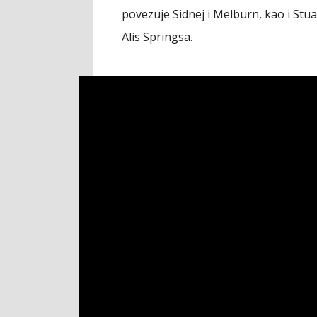
povezuje Sidnej i Melburn, kao i Stu
Alis Springsa.