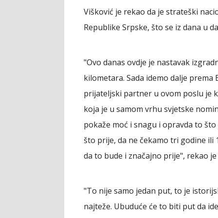
Višković je rekao da je strateški naci
Republike Srpske, što se iz dana u dan
"Ovo danas ovdje je nastavak izgradn
kilometara. Sada idemo dalje prema 
prijateljski partner u ovom poslu je 
koja je u samom vrhu svjetske nomin
pokaže moć i snagu i opravda to što 
što prije, da ne čekamo tri godine il
da to bude i značajno prije", rekao je
"To nije samo jedan put, to je istorijsk
najteže. Ubuduće će to biti put da id