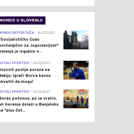
MONDO U SLOVENIJI
4
MONDO REPORTAŽA
16.02.2021.
|
"Socijalističko čudo
nostalgično za Jugoslavijom":
Velenje je izgubilo n...
1
OSTALI SPORTOVI
14.02.2021.
|
Vujović poslije poraza na
debiju: Igrači Borca kasno
shvatili da mogu!
3
OSTALI SPORTOVI
14.02.2021.
|
Borac potonuo, pa se vratio,
ali Gorenje dolazi u Banjaluku
sa "plus čet...