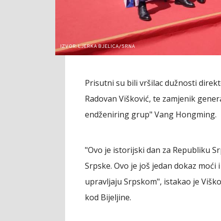
IZVOR: LJERKA BJELICA/SRNA
Prisutni su bili vršilac dužnosti dir
Radovan Višković, te zamjenik gener
endženiring grup" Vang Hongming.
"Ovo je istorijski dan za Republiku Sr
Srpske. Ovo je još jedan dokaz moći i s
upravljaju Srpskom", istakao je Višk
kod Bijeljine.