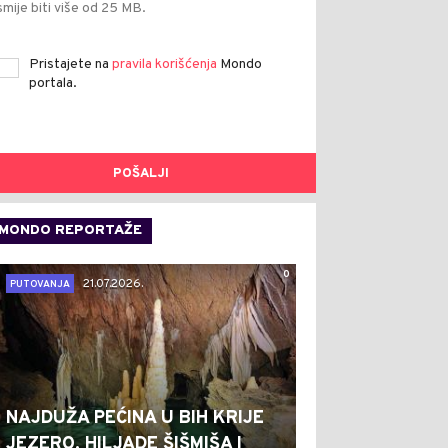
smije biti više od 25 MB.
Pristajete na
pravila korišćenja
Mondo
portala.
POŠALJI
MONDO REPORTAŽE
0
21.07.2026.
PUTOVANJA
NAJDUŽA PEĆINA U BIH KRIJE
JEZERO, HILJADE ŠIŠMIŠA I