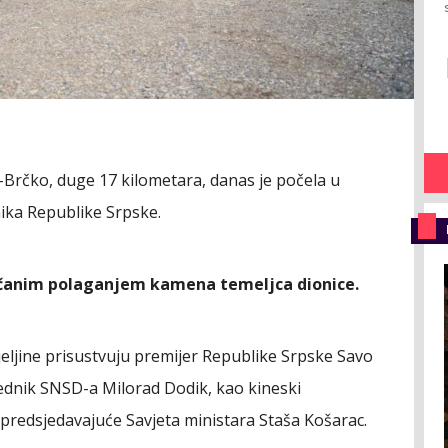
a–Brčko, duge 17 kilometara, danas je počela u
nika Republike Srpske.
ečanim polaganjem kamena temeljca dionice.
jeljine prisustvuju premijer Republike Srpske Savo
sjednik SNSD-a Milorad Dodik, kao kineski
predsjedavajuće Savjeta ministara Staša Košarac.