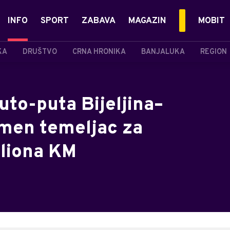
INFO
SPORT
ZABAVA
MAGAZIN
MOBIT
KA
DRUŠTVO
CRNA HRONIKA
BANJALUKA
REGION
uto-puta Bijeljina–
men temeljac za
iliona KM