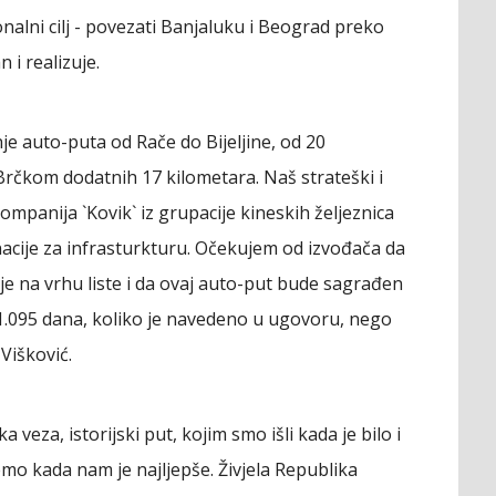
onalni cilj - povezati Banjaluku i Beograd preko
 i realizuje.
je auto-puta od Rače do Bijeljine, od 20
Brčkom dodatnih 17 kilometara. Naš strateški i
kompanija `Kovik` iz grupacije kineskih željeznica
acije za infrasturkturu. Očekujem od izvođača da
je na vrhu liste i da ovaj auto-put bude sagrađen
i 1.095 dana, koliko je navedeno u ugovoru, nego
 Višković.
a veza, istorijski put, kojim smo išli kada je bilo i
emo kada nam je najljepše. Živjela Republika