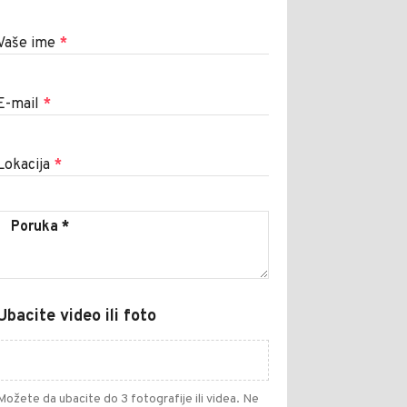
Vaše ime
*
E-mail
*
Lokacija
*
Ubacite video ili foto
Možete da ubacite do 3 fotografije ili videa. Ne