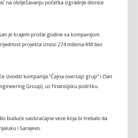
nić na obilježavanju početka izgradnje dionice
isan je krajem prošle godine sa kompanijom
vrijednost projekta iznosi 274 miliona KM bez
 će izvoditi kompanija "Čajna oversajz grup" i član
Engineering Group), uz finansijsku podršku
 dio buduće saobraćajne veze koja bi trebalo da
jaluku i Sarajevo.