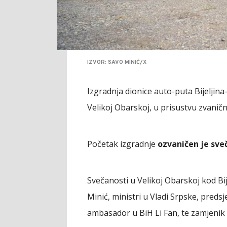
IZVOR: SAVO MINIĆ/X
Izgradnja dionice auto-puta Bijeljin
Velikoj Obarskoj, u prisustvu zvanič
Početak izgradnje
ozvaničen je sv
Svečanosti u Velikoj Obarskoj kod Bi
Minić, ministri u Vladi Srpske, pred
ambasador u BiH Li Fan, te zamjenik 