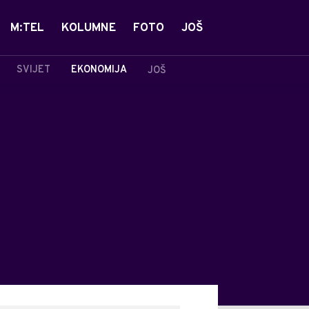
M:TEL
KOLUMNE
FOTO
JOŠ
SVIJET
EKONOMIJA
JOŠ