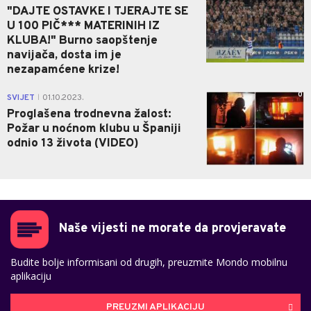
"DAJTE OSTAVKE I TJERAJTE SE
U 100 PIČ*** MATERINIH IZ
KLUBA!" Burno saopštenje
navijača, dosta im je
nezapamćene krize!
0
SVIJET
01.10.2023.
|
Proglašena trodnevna žalost:
Požar u noćnom klubu u Španiji
odnio 13 života (VIDEO)
Naše vijesti ne morate da provjeravate
Budite bolje informisani od drugih, preuzmite Mondo mobilnu
aplikaciju
PREUZMI APLIKACIJU