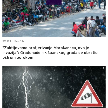
Pre 8 h
SVIJET
|
"Zahtijevamo protjerivanje Marokanaca, ovo je
invazija": Gradonačelnik španskog grada se obratio
oštrom porukom
0