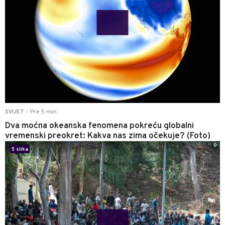
Pre 5 min
SVIJET
|
Dva moćna okeanska fenomena pokreću globalni
vremenski preokret: Kakva nas zima očekuje? (Foto)
0
5 slika