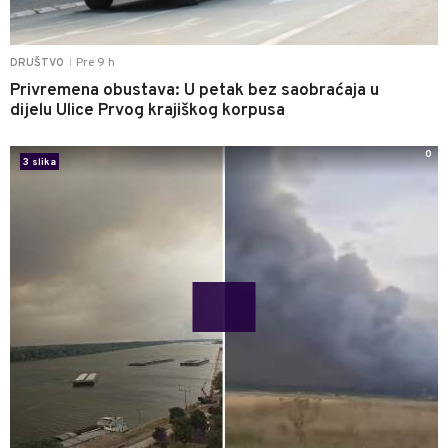
Pre 9 h
DRUŠTVO
|
Privremena obustava: U petak bez saobraćaja u
dijelu Ulice Prvog krajiškog korpusa
0
3 slika