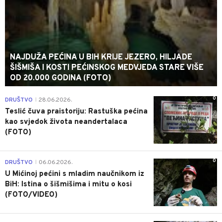
NAJDUŽA PEĆINA U BIH KRIJE JEZERO, HILJADE
ŠIŠMIŠA I KOSTI PEĆINSKOG MEDVJEDA STARE VIŠE
OD 20.000 GODINA (FOTO)
0
DRUŠTVO
28.06.2026.
|
Teslić čuva praistoriju: Rastuška pećina
kao svjedok života neandertalaca
(FOTO)
0
DRUŠTVO
06.06.2026.
|
U Mićinoj pećini s mladim naučnikom iz
BiH: Istina o šišmišima i mitu o kosi
(FOTO/VIDEO)