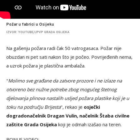
Požar u fabrici u Osijeku
IZVOR: YOUTUBE/JPVP GRADA OSIJEKA
Na gašenju požara radi čak 50 vatrogasaca. Požar nije
obuzdan ni pet sati nakon što je počeo. Povrijeđenih nema,
a uzrok požara je plastična ambalaža.
"
Molimo sve građane da zatvore prozore i ne izlaze na
otvoreno bez nužne potrebe zbog mogućeg štetnog
djelovanja plinova nastalih usljed požara plastike koji je u
toku na području Brijesta
", rekao je
osječki
dogradonačelnik Dragan Vulin, načelnik Štaba civilne
zaštite Grada Osijeka
koji je odmah izašao na teren.
BONUS VIDEO: