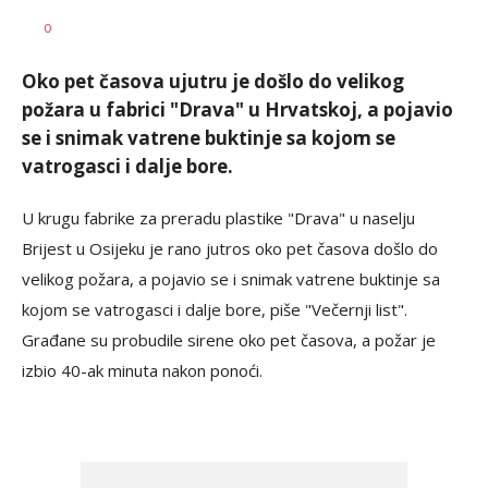
Aleksandar
AUTOR
0
Blagić
Oko pet časova ujutru je došlo do velikog
požara u fabrici "Drava" u Hrvatskoj, a pojavio
se i snimak vatrene buktinje sa kojom se
vatrogasci i dalje bore.
U krugu fabrike za preradu plastike "Drava" u naselju
Brijest u Osijeku je rano jutros oko pet časova došlo do
velikog požara, a pojavio se i snimak vatrene buktinje sa
kojom se vatrogasci i dalje bore, piše "Večernji list".
Građane su probudile sirene oko pet časova, a požar je
izbio 40-ak minuta nakon ponoći.