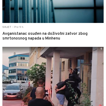
Pre 9 h
SVIJET
|
Avganistanac osuđen na doživotni zatvor zbog
smrtonosnog napada u Minhenu
0