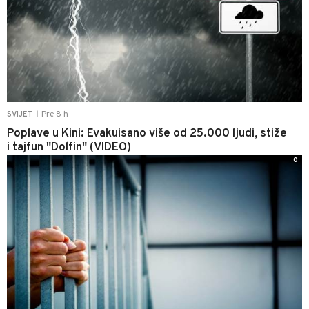
Pre 8 h
SVIJET
|
Poplave u Kini: Evakuisano više od 25.000 ljudi, stiže
i tajfun "Dolfin" (VIDEO)
0