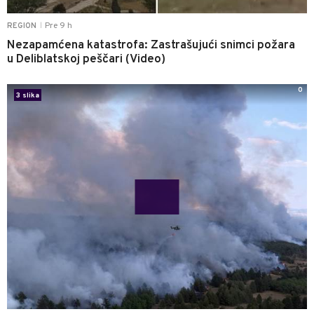
Pre 9 h
REGION
|
Nezapamćena katastrofa: Zastrašujući snimci požara
u Deliblatskoj peščari (Video)
0
3 slika