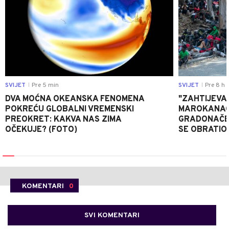
SVIJET
Pre 5 min
SVIJET
Pre 8 h
|
|
DVA MOĆNA OKEANSKA FENOMENA
"ZAHTIJEVA
POKREĆU GLOBALNI VREMENSKI
MAROKANACA
PREOKRET: KAKVA NAS ZIMA
GRADONAČE
OČEKUJE? (FOTO)
SE OBRATI
KOMENTARI
0
SVI KOMENTARI