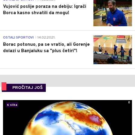
Vujović poslije poraza na debiju: Igrači
Borca kasno shvatili da mogu!
3
OSTALI SPORTOVI
14.02.2021.
|
Borac potonuo, pa se vratio, ali Gorenje
dolazi u Banjaluku sa "plus četiri"!
PROČITAJ JOŠ
0
6 slika