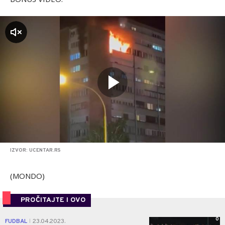
zvuk
IZVOR: UCENTAR.RS
(MONDO)
PROČITAJTE I OVO
0
FUDBAL
23.04.2023.
|