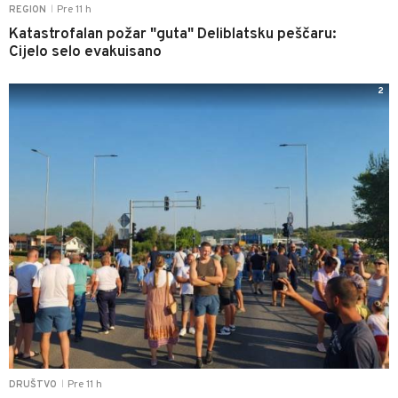
Pre 11 h
REGION
|
Katastrofalan požar "guta" Deliblatsku peščaru:
Cijelo selo evakuisano
2
Pre 11 h
DRUŠTVO
|