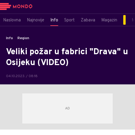
Naslovna
Najnovije
Info
Sport
Zabava
Magazin
M
Info
Region
Veliki požar u fabrici "Drava" u
Osijeku (VIDEO)
04.10.2023. / 08:18