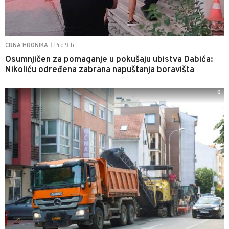
Pre 9 h
CRNA HRONIKA
|
Osumnjičen za pomaganje u pokušaju ubistva Dabića:
Nikoliću određena zabrana napuštanja boravišta
0