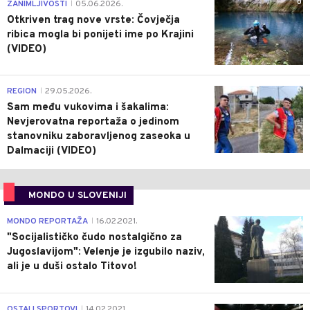
0
ZANIMLJIVOSTI
05.06.2026.
|
Otkriven trag nove vrste: Čovječja
ribica mogla bi ponijeti ime po Krajini
(VIDEO)
0
REGION
29.05.2026.
|
Sam među vukovima i šakalima:
Nevjerovatna reportaža o jedinom
stanovniku zaboravljenog zaseoka u
Dalmaciji (VIDEO)
MONDO U SLOVENIJI
4
MONDO REPORTAŽA
16.02.2021.
|
"Socijalističko čudo nostalgično za
Jugoslavijom": Velenje je izgubilo naziv,
ali je u duši ostalo Titovo!
1
OSTALI SPORTOVI
14.02.2021.
|