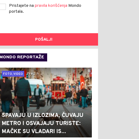
Pristajete na
pravila korišćenja
Mondo
portala.
POŠALJI
MONDO REPORTAŽE
0
Pre 2 h
FOTO, VIDEO
SPAVAJU U IZLOZIMA, ČUVAJU
METRO I OSVAJAJU TURISTE:
MAČKE SU VLADARI IS...