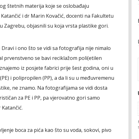
og štetnih materija koje se oslobađaju
Katančić i dr Marin Kovačić, docenti na Fakultetu
u Zagrebu, objasnili su koja vrsta plastike gori.
 Dravi i ono što se vidi sa fotografija nije nimalo
 prvenstveno se bavi reciklažom poli(etilen
znajemo iz posjete fabrici prije šest godina, oni u
 (PE) i polipropilen (PP), a da li su u međuvremenu
astike, ne znamo. Na fotografijama se vidi dosta
rističan za PE i PP, pa vjerovatno gori samo
 Katančić.
vljenje boca za pića kao što su voda, sokovi, pivo