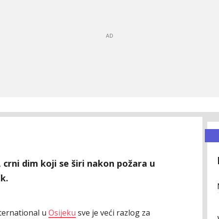
, crni dim koji se širi nakon požara u
ak.
ernational u
Osijeku
sve je veći razlog za