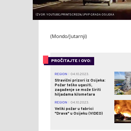
IZVOR: YOUTUBE/PRINTSCREEN/JPVP GRADA OSIJEKA
(Mondo/Jutarnji)
PROČITAJTE I OVO:
REGION
04.10.2023.
|
Stravični prizori iz Osijeka:
Požar teško ugasiti,
zagađenje se može širiti
hiljadama kilometara
REGION
04.10.2023.
|
Veliki požar u fabrici
"Drava" u Osijeku (VIDEO)