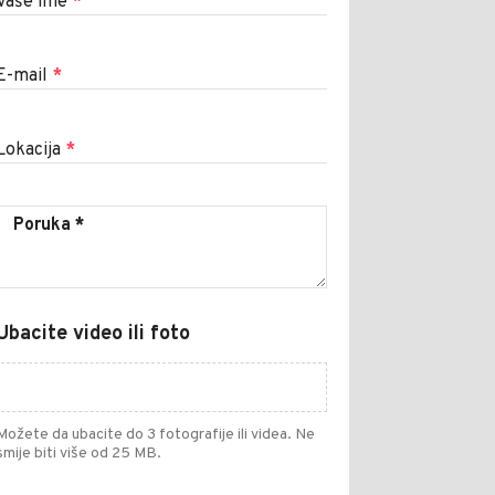
Vaše ime
*
E-mail
*
Lokacija
*
Ubacite video ili foto
Možete da ubacite do 3 fotografije ili videa. Ne
smije biti više od 25 MB.