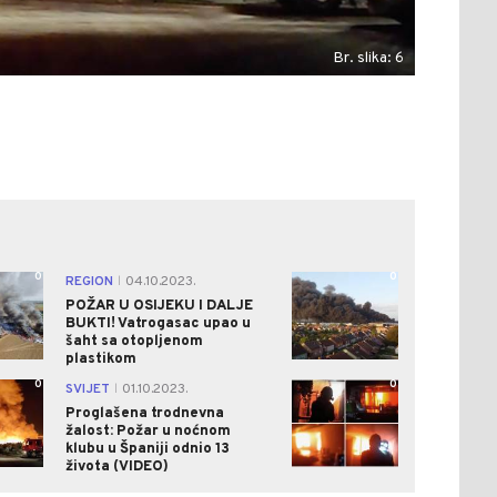
Br. slika: 6
0
0
REGION
04.10.2023.
|
POŽAR U OSIJEKU I DALJE
BUKTI! Vatrogasac upao u
šaht sa otopljenom
plastikom
0
0
SVIJET
01.10.2023.
|
Proglašena trodnevna
žalost: Požar u noćnom
klubu u Španiji odnio 13
života (VIDEO)