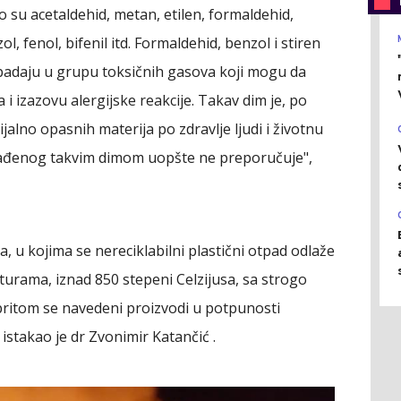
 su acetaldehid, metan, etilen, formaldehid,
ol, fenol, bifenil itd. Formaldehid, benzol i stiren
 spadaju u grupu toksičnih gasova koji mogu da
va i izazovu alergijske reakcije. Takav dim je, po
cijalno opasnih materija po zdravlje ljudi i životnu
gađenog takvim dimom uopšte ne preporučuje",
 u kojima se nereciklabilni plastični otpad odlaže
urama, iznad 850 stepeni Celzijusa, sa strogo
pritom se navedeni proizvodi u potpunosti
 istakao je dr Zvonimir Katančić .