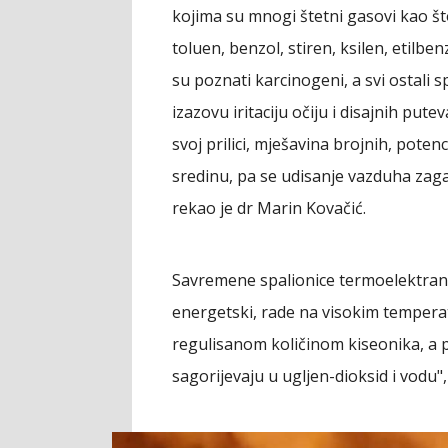
kojima su mnogi štetni gasovi kao što
toluen, benzol, stiren, ksilen, etilbenz
su poznati karcinogeni, a svi ostali
izazovu iritaciju očiju i disajnih pute
svoj prilici, mješavina brojnih, poten
sredinu, pa se udisanje vazduha za
rekao je dr Marin Kovačić.
Savremene spalionice termoelektrana,
energetski, rade na visokim temperat
regulisanom količinom kiseonika, a 
sagorijevaju u ugljen-dioksid i vodu",