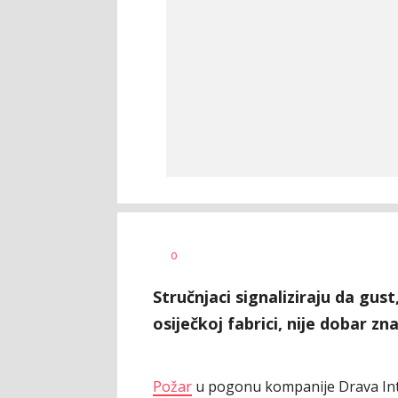
Ivana
AUTOR
0
Lazić
Stručnjaci signaliziraju da gust
osiječkoj fabrici, nije dobar zn
Požar
u pogonu kompanije Drava Int