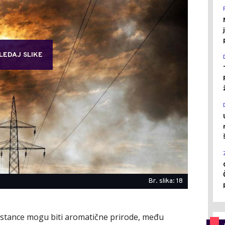
LEDAJ SLIKE
Br. slika: 18
pstance mogu biti aromatične prirode, među