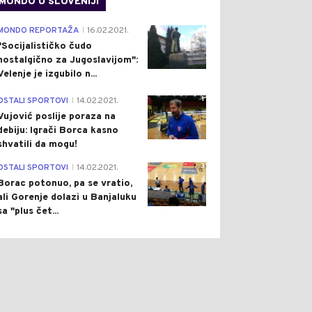
MONDO U SLOVENIJI
4
MONDO REPORTAŽA
16.02.2021.
|
"Socijalističko čudo
nostalgično za Jugoslavijom":
Velenje je izgubilo n...
1
OSTALI SPORTOVI
14.02.2021.
|
Vujović poslije poraza na
debiju: Igrači Borca kasno
shvatili da mogu!
3
OSTALI SPORTOVI
14.02.2021.
|
Borac potonuo, pa se vratio,
ali Gorenje dolazi u Banjaluku
sa "plus čet...