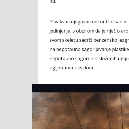
itd.
"Ovakvim njegovim nekontrolisanim 
jedinjenja, s obzirom da je riječ o 
svom skeletu sadrži benzensko jezgro.
na nepotpuno sagorijevanje plastike
nepotpuno sagorenih složenih ugljov
ugljen-monoksidom.