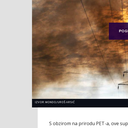
POG
IZVOR: MONDO/UROŠ ARSIĆ
S obzirom na prirodu PET-a, ove su