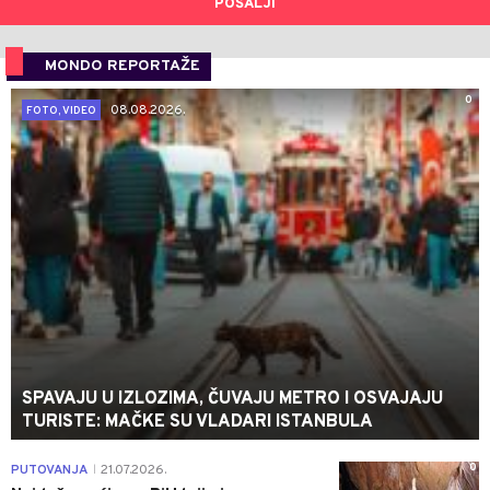
POŠALJI
MONDO REPORTAŽE
0
08.08.2026.
FOTO, VIDEO
SPAVAJU U IZLOZIMA, ČUVAJU METRO I OSVAJAJU
TURISTE: MAČKE SU VLADARI ISTANBULA
0
PUTOVANJA
21.07.2026.
|