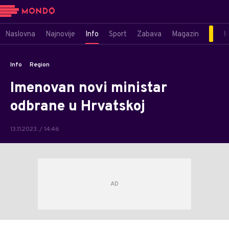
Naslovna
Najnovije
Info
Sport
Zabava
Magazin
M
Info
Region
Imenovan novi ministar
odbrane u Hrvatskoj
13.11.2023. / 14:46