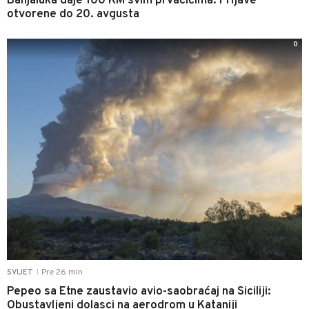
Banjaluka daje 100 KM svim prvačićima: Prijave
otvorene do 20. avgusta
0
Pre 26 min
SVIJET
|
Pepeo sa Etne zaustavio avio-saobraćaj na Siciliji:
Obustavljeni dolasci na aerodrom u Kataniji