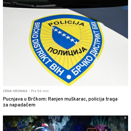
Pre 56 min
CRNA HRONIKA
|
Pucnjava u Brčkom: Ranjen muškarac, policija traga
za napadačem
0