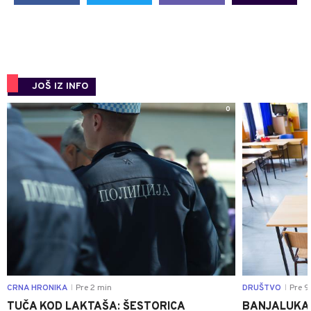
JOŠ IZ INFO
0
CRNA HRONIKA
Pre 2 min
DRUŠTVO
Pre 9
|
|
TUČA KOD LAKTAŠA: ŠESTORICA
BANJALUKA 