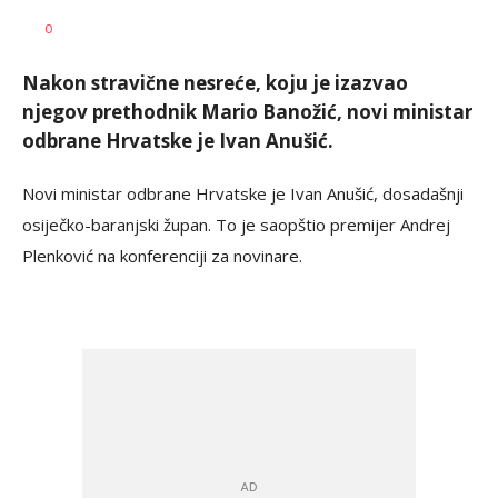
Miloš
AUTOR
0
Škrbić
Nakon stravične nesreće, koju je izazvao
njegov prethodnik Mario Banožić, novi ministar
odbrane Hrvatske je Ivan Anušić.
Novi ministar odbrane Hrvatske je Ivan Anušić, dosadašnji
osiječko-baranjski župan. To je saopštio premijer Andrej
Plenković na konferenciji za novinare.