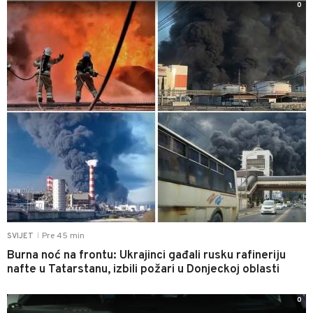
0
Pre 45 min
SVIJET
|
Burna noć na frontu: Ukrajinci gađali rusku rafineriju
nafte u Tatarstanu, izbili požari u Donjeckoj oblasti
0