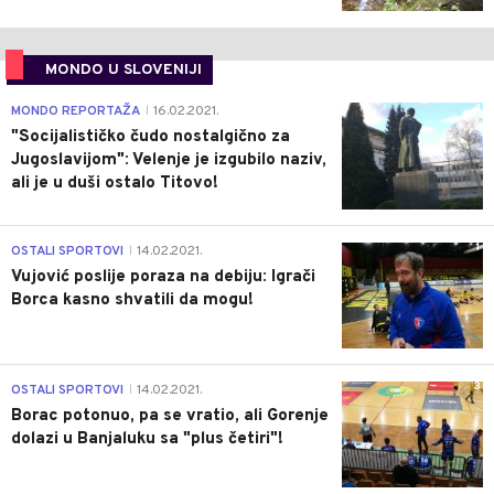
MONDO U SLOVENIJI
4
MONDO REPORTAŽA
16.02.2021.
|
"Socijalističko čudo nostalgično za
Jugoslavijom": Velenje je izgubilo naziv,
ali je u duši ostalo Titovo!
1
OSTALI SPORTOVI
14.02.2021.
|
Vujović poslije poraza na debiju: Igrači
Borca kasno shvatili da mogu!
3
OSTALI SPORTOVI
14.02.2021.
|
Borac potonuo, pa se vratio, ali Gorenje
dolazi u Banjaluku sa "plus četiri"!