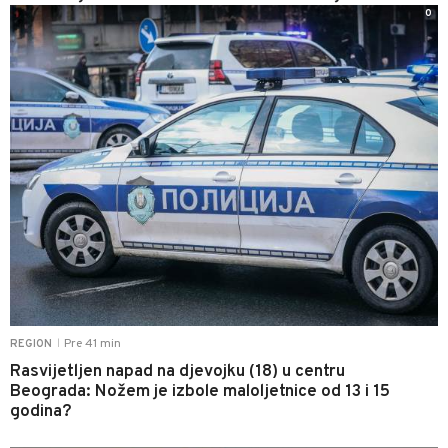
0
Pre 41 min
REGION
|
Rasvijetljen napad na djevojku (18) u centru
Beograda: Nožem je izbole maloljetnice od 13 i 15
godina?