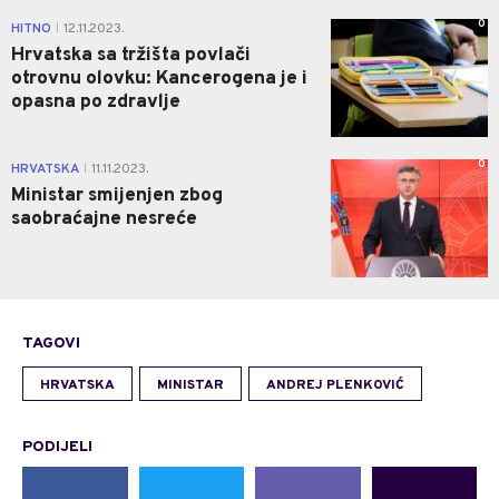
0
HITNO
12.11.2023.
|
Hrvatska sa tržišta povlači
otrovnu olovku: Kancerogena je i
opasna po zdravlje
0
HRVATSKA
11.11.2023.
|
Ministar smijenjen zbog
saobraćajne nesreće
TAGOVI
HRVATSKA
MINISTAR
ANDREJ PLENKOVIĆ
PODIJELI