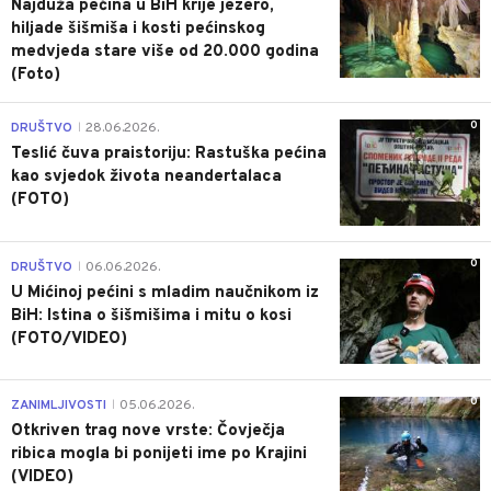
Najduža pećina u BiH krije jezero,
hiljade šišmiša i kosti pećinskog
medvjeda stare više od 20.000 godina
(Foto)
0
DRUŠTVO
28.06.2026.
|
Teslić čuva praistoriju: Rastuška pećina
kao svjedok života neandertalaca
(FOTO)
0
DRUŠTVO
06.06.2026.
|
U Mićinoj pećini s mladim naučnikom iz
BiH: Istina o šišmišima i mitu o kosi
(FOTO/VIDEO)
0
ZANIMLJIVOSTI
05.06.2026.
|
Otkriven trag nove vrste: Čovječja
ribica mogla bi ponijeti ime po Krajini
(VIDEO)