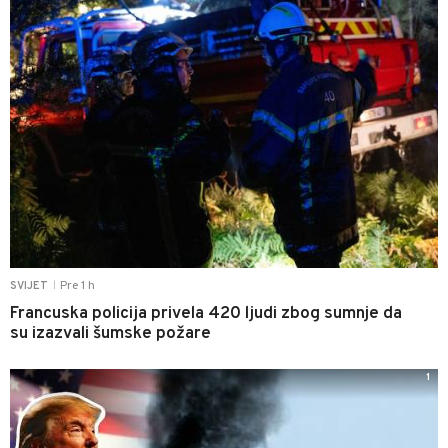
Pre 1 h
SVIJET
|
Francuska policija privela 420 ljudi zbog sumnje da
su izazvali šumske požare
1