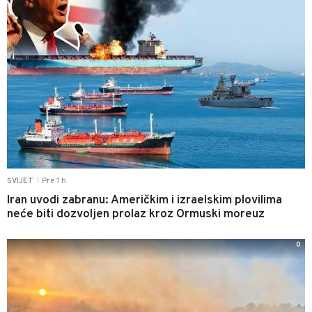
Pre 1 h
SVIJET
|
Iran uvodi zabranu: Američkim i izraelskim plovilima
neće biti dozvoljen prolaz kroz Ormuski moreuz
0