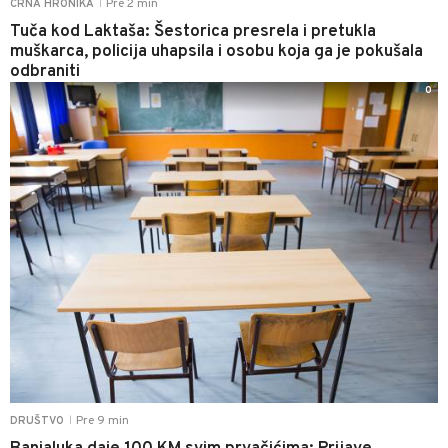
Pre 2 min
CRNA HRONIKA
|
Tuča kod Laktaša: Šestorica presrela i pretukla
muškarca, policija uhapsila i osobu koja ga je pokušala
odbraniti
0
Pre 9 min
DRUŠTVO
|