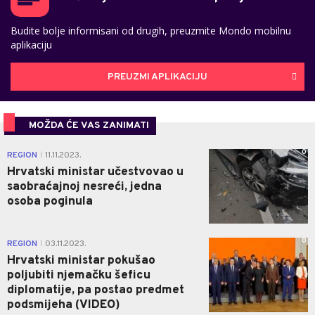
Budite bolje informisani od drugih, preuzmite Mondo mobilnu
aplikaciju
PREUZMI APLIKACIJU
MOŽDA ĆE VAS ZANIMATI
0
REGION
11.11.2023.
|
Hrvatski ministar učestvovao u
saobraćajnoj nesreći, jedna
osoba poginula
0
REGION
03.11.2023.
|
Hrvatski ministar pokušao
poljubiti njemačku šeficu
diplomatije, pa postao predmet
podsmijeha (VIDEO)