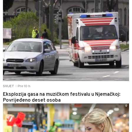
Pre 10 h
SVIJET
|
Eksplozija gasa na muzičkom festivalu u Njemačkoj:
Povrijeđeno deset osoba
0