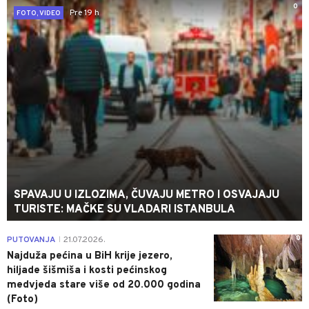
0
Pre 19 h
FOTO, VIDEO
SPAVAJU U IZLOZIMA, ČUVAJU METRO I OSVAJAJU
TURISTE: MAČKE SU VLADARI ISTANBULA
0
PUTOVANJA
21.07.2026.
|
Najduža pećina u BiH krije jezero,
hiljade šišmiša i kosti pećinskog
medvjeda stare više od 20.000 godina
(Foto)