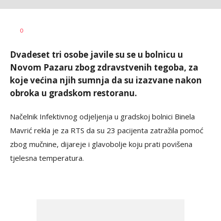
Nikolina
AUTOR
0
Damjanić
Dvadeset tri osobe javile su se u bolnicu u
Novom Pazaru zbog zdravstvenih tegoba, za
koje većina njih sumnja da su izazvane nakon
obroka u gradskom restoranu.
Načelnik Infektivnog odjeljenja u gradskoj bolnici Binela
Mavrić rekla je za RTS da su 23 pacijenta zatražila pomoć
zbog mučnine, dijareje i glavobolje koju prati povišena
tjelesna temperatura.