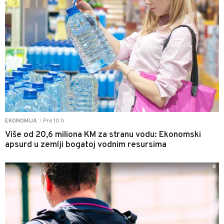
Pre 10 h
EKONOMIJA
|
Više od 20,6 miliona KM za stranu vodu: Ekonomski
apsurd u zemlji bogatoj vodnim resursima
0