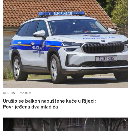
Pre 10 h
REGION
|
Urušio se balkon napuštene kuće u Rijeci:
Povrijeđena dva mladića
0