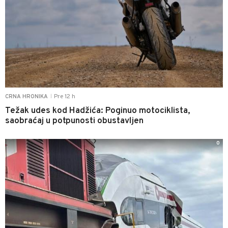
Pre 12 h
CRNA HRONIKA
|
Težak udes kod Hadžića: Poginuo motociklista,
saobraćaj u potpunosti obustavljen
0