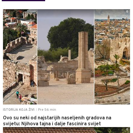
0
Pre 56 min
ISTORIJA KOJA ŽIVI
|
Ovo su neki od najstarijih naseljenih gradova na
svijetu: Njihova tajna i dalje fascinira svijet
0