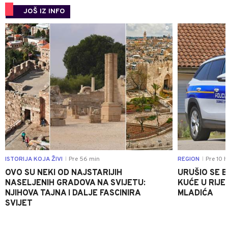
JOŠ IZ INFO
0
ISTORIJA KOJA ŽIVI
Pre 56 min
REGION
Pre 10 h
|
|
OVO SU NEKI OD NAJSTARIJIH
URUŠIO SE 
NASELJENIH GRADOVA NA SVIJETU:
KUĆE U RIJE
NJIHOVA TAJNA I DALJE FASCINIRA
MLADIĆA
SVIJET