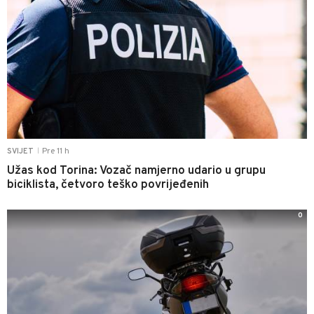
Pre 11 h
SVIJET
|
Užas kod Torina: Vozač namjerno udario u grupu
biciklista, četvoro teško povrijeđenih
0