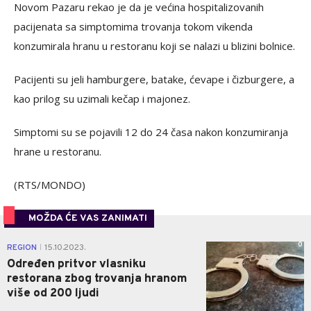
Novom Pazaru rekao je da je većina hospitalizovanih
pacijenata sa simptomima trovanja tokom vikenda
konzumirala hranu u restoranu koji se nalazi u blizini bolnice.
Pacijenti su jeli hamburgere, batake, ćevape i čizburgere, a
kao prilog su uzimali kečap i majonez.
Simptomi su se pojavili 12 do 24 časa nakon konzumiranja
hrane u restoranu.
(RTS/MONDO)
MOŽDA ĆE VAS ZANIMATI
0
REGION
15.10.2023.
|
Određen pritvor vlasniku
restorana zbog trovanja hranom
više od 200 ljudi