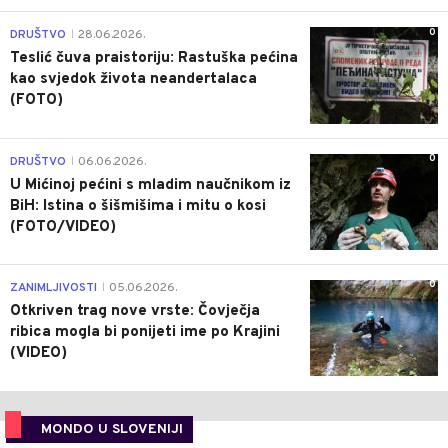
0
DRUŠTVO
28.06.2026.
|
Teslić čuva praistoriju: Rastuška pećina
kao svjedok života neandertalaca
(FOTO)
0
DRUŠTVO
06.06.2026.
|
U Mićinoj pećini s mladim naučnikom iz
BiH: Istina o šišmišima i mitu o kosi
(FOTO/VIDEO)
0
ZANIMLJIVOSTI
05.06.2026.
|
Otkriven trag nove vrste: Čovječja
ribica mogla bi ponijeti ime po Krajini
(VIDEO)
MONDO U SLOVENIJI