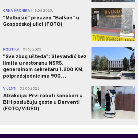
3
CRNA HRONIKA
15.05.2023.
|
"Malbašić" preuzeo "Balkon" u
Gospodskoj ulici (FOTO)
0
POLITIKA
03.10.2023.
|
"Sve zbog ušteda": Stevandić bez
limita u restoranu NSRS,
generalnom sekretaru 1.200 KM,
potpredsjednicima 900…
1
VIJESTI
03.06.2023.
|
Atrakcija: Prvi roboti konobari u
BiH poslužuju goste u Derventi
(FOTO/VIDEO)