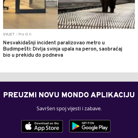
Pre 12 h
SVIJET
|
Nesvakidašnji incident paralizovao metro u
Budimpešti: Divlja svinja upala na peron, saobraćaj
bio u prekidu do podneva
PREUZMI NOVU MONDO APLIKACIJU
Savršen spoj vijesti i zabave.