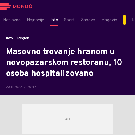
Naslovna
Najnovije
Info
Sport
Zabava
Magazin
M
Info
Region
Masovno trovanje hranom u
novopazarskom restoranu, 10
osoba hospitalizovano
23.11.2023. / 20:48