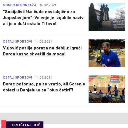
4
MONDO REPORTAŽA
16.02.2021.
|
"Socijalističko čudo nostalgično za
Jugoslavijom": Velenje je izgubilo naziv,
ali je u duši ostalo Titovo!
1
OSTALI SPORTOVI
14.02.2021.
|
Vujović poslije poraza na debiju: Igrači
Borca kasno shvatili da mogu!
3
OSTALI SPORTOVI
14.02.2021.
|
Borac potonuo, pa se vratio, ali Gorenje
dolazi u Banjaluku sa "plus četiri"!
PROČITAJ JOŠ