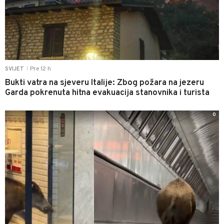
Pre 12 h
SVIJET
|
Bukti vatra na sjeveru Italije: Zbog požara na jezeru
Garda pokrenuta hitna evakuacija stanovnika i turista
0