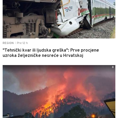
Pre 12 h
REGION
|
"Tehnički kvar ili ljudska greška": Prve procjene
uzroka željezničke nesreće u Hrvatskoj
0