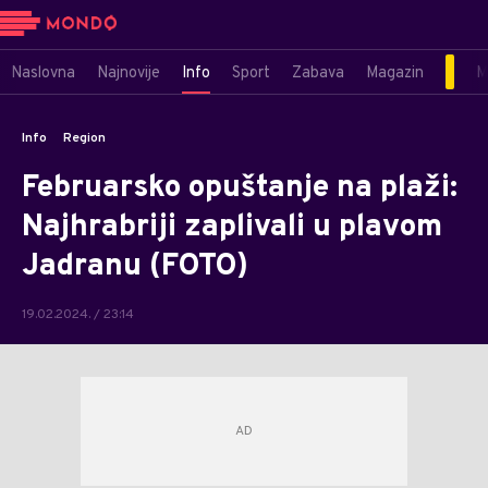
Naslovna
Najnovije
Info
Sport
Zabava
Magazin
M
Info
Region
Februarsko opuštanje na plaži:
Najhrabriji zaplivali u plavom
Jadranu (FOTO)
19.02.2024. / 23:14