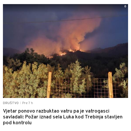
0
Pre 7 h
DRUŠTVO
|
Vjetar ponovo razbuktao vatru pa je vatrogasci
savladali: Požar iznad sela Luka kod Trebinja stavljen
pod kontrolu