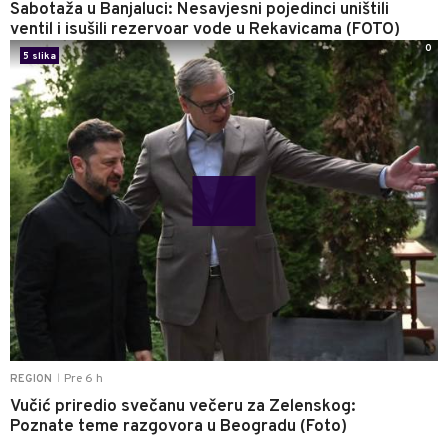
Sabotaža u Banjaluci: Nesavjesni pojedinci uništili
ventil i isušili rezervoar vode u Rekavicama (FOTO)
0
5 slika
Pre 6 h
REGION
|
Vučić priredio svečanu večeru za Zelenskog:
Poznate teme razgovora u Beogradu (Foto)