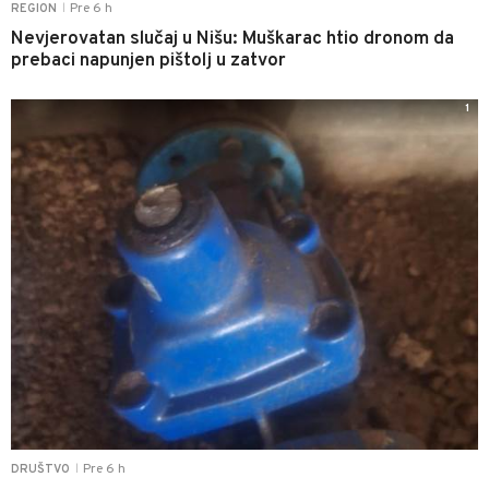
Pre 6 h
REGION
|
Nevjerovatan slučaj u Nišu: Muškarac htio dronom da
prebaci napunjen pištolj u zatvor
1
Pre 6 h
DRUŠTVO
|