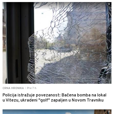
0
Pre 7 h
CRNA HRONIKA
|
Policija istražuje povezanost: Bačena bomba na lokal
u Vitezu, ukradeni "golf" zapaljen u Novom Travniku
0