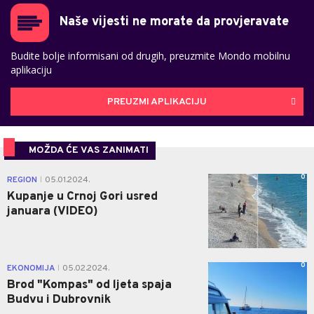
Naše vijesti ne morate da provjeravate
Budite bolje informisani od drugih, preuzmite Mondo mobilnu
aplikaciju
PREUZMI APLIKACIJU
MOŽDA ĆE VAS ZANIMATI
0
REGION
05.01.2024.
|
Kupanje u Crnoj Gori usred
januara (VIDEO)
0
EKONOMIJA
05.02.2024.
|
Brod "Kompas" od ljeta spaja
Budvu i Dubrovnik