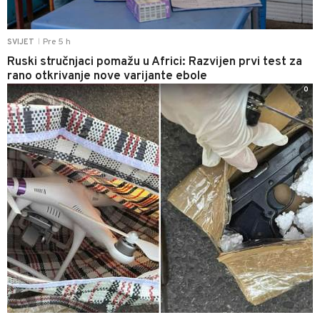
Pre 5 h
SVIJET
|
Ruski stručnjaci pomažu u Africi: Razvijen prvi test za
rano otkrivanje nove varijante ebole
0