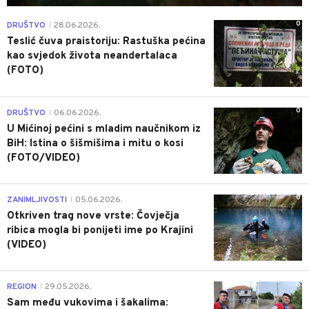
0
DRUŠTVO
28.06.2026.
|
Teslić čuva praistoriju: Rastuška pećina
kao svjedok života neandertalaca
(FOTO)
0
DRUŠTVO
06.06.2026.
|
U Mićinoj pećini s mladim naučnikom iz
BiH: Istina o šišmišima i mitu o kosi
(FOTO/VIDEO)
0
ZANIMLJIVOSTI
05.06.2026.
|
Otkriven trag nove vrste: Čovječja
ribica mogla bi ponijeti ime po Krajini
(VIDEO)
0
REGION
29.05.2026.
|
Sam među vukovima i šakalima: