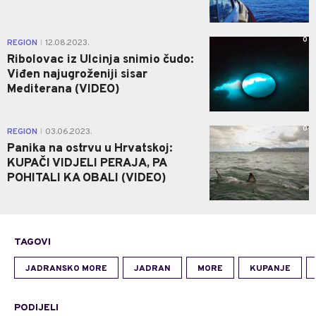
0
REGION
12.08.2023.
|
Ribolovac iz Ulcinja snimio čudo:
Viđen najugroženiji sisar
Mediterana (VIDEO)
0
REGION
03.06.2023.
|
Panika na ostrvu u Hrvatskoj:
KUPAČI VIDJELI PERAJA, PA
POHITALI KA OBALI (VIDEO)
TAGOVI
JADRANSKO MORE
JADRAN
MORE
KUPANJE
PODIJELI