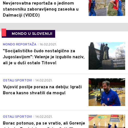
Nevjerovatna reportaža o jedinom
stanovniku zaboravljenog zaseoka u
Dalmaciji (VIDEO)
MONDO U SLOVENIJI
4
MONDO REPORTAŽA
16.02.2021.
|
"Socijalističko čudo nostalgično za
Jugoslavijom": Velenje je izgubilo naziv,
ali je u duši ostalo Titovo!
1
OSTALI SPORTOVI
14.02.2021.
|
Vujović poslije poraza na debiju: Igrači
Borca kasno shvatili da mogu!
3
OSTALI SPORTOVI
14.02.2021.
|
Borac potonuo, pa se vratio, ali Gorenje