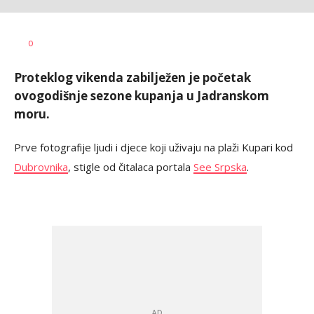
Dušan
AUTOR
0
Volaš
Proteklog vikenda zabilježen je početak
ovogodišnje sezone kupanja u Jadranskom
moru.
Prve fotografije ljudi i djece koji uživaju na plaži Kupari kod
Dubrovnika
, stigle od čitalaca portala
See Srpska
.