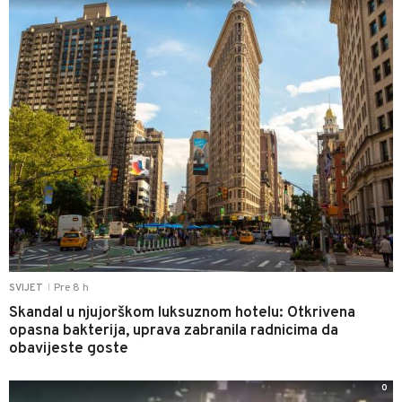
Pre 8 h
SVIJET
|
Skandal u njujorškom luksuznom hotelu: Otkrivena
opasna bakterija, uprava zabranila radnicima da
obavijeste goste
0