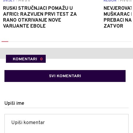
SVIJET
Pre 5 h
REGION
Pre 6 h
|
|
RUSKI STRUČNJACI POMAŽU U
NEVJEROVATA
AFRICI: RAZVIJEN PRVI TEST ZA
MUŠKARAC H
RANO OTKRIVANJE NOVE
PREBACI NA
VARIJANTE EBOLE
ZATVOR
KOMENTARI
0
SVI KOMENTARI
Upiši ime