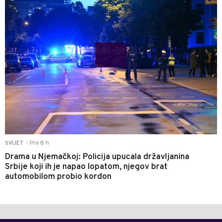
Pre 8 h
SVIJET
|
Drama u Njemačkoj: Policija upucala državljanina
Srbije koji ih je napao lopatom, njegov brat
automobilom probio kordon