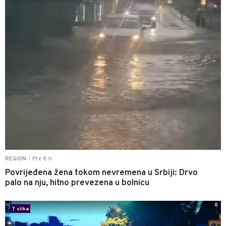
Pre 8 h
REGION
|
Povrijeđena žena tokom nevremena u Srbiji: Drvo
palo na nju, hitno prevezena u bolnicu
0
7 slika