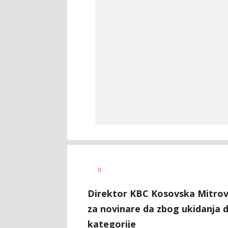
Vesna
AUTOR
0
Kerkez
Direktor KBC Kosovska Mitrovic
za novinare da zbog ukidanja d
kategorije