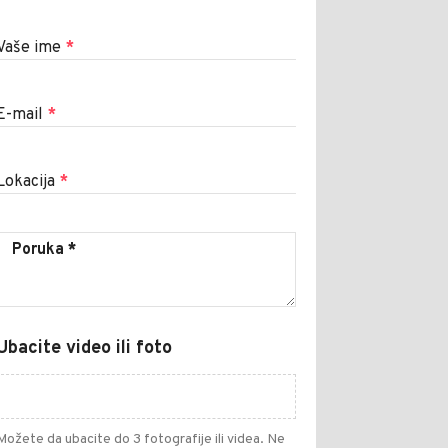
Vaše ime
*
E-mail
*
Lokacija
*
Ubacite video ili foto
Možete da ubacite do 3 fotografije ili videa. Ne