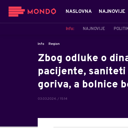
NASLOVNA
NAJNOVIJE
Info:
NAJNOVIJE
POLITI
Info
Region
Zbog odluke o din
pacijente, sanitet
goriva, a bolnice 
03.03.2024. / 15:14