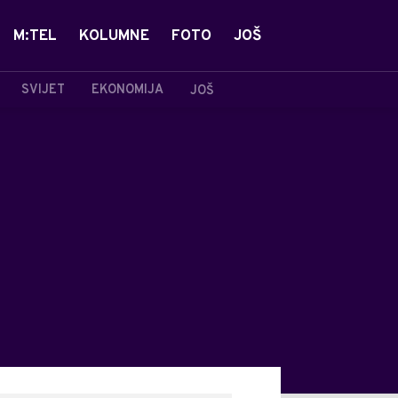
M:TEL
KOLUMNE
FOTO
JOŠ
SVIJET
EKONOMIJA
JOŠ