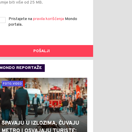
smije biti više od 25 MB.
Pristajete na
pravila korišćenja
Mondo
portala.
POŠALJI
MONDO REPORTAŽE
0
Pre 3 h
FOTO, VIDEO
SPAVAJU U IZLOZIMA, ČUVAJU
METRO I OSVAJAJU TURISTE: