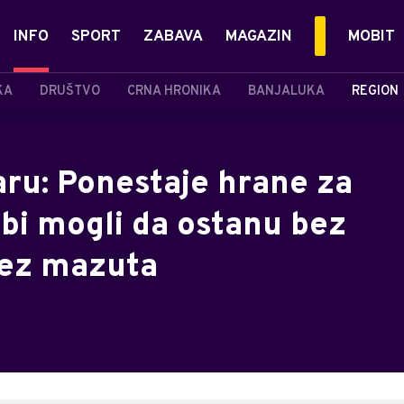
INFO
SPORT
ZABAVA
MAGAZIN
MOBIT
KA
DRUŠTVO
CRNA HRONIKA
BANJALUKA
REGION
aru: Ponestaje hrane za
i bi mogli da ostanu bez
bez mazuta