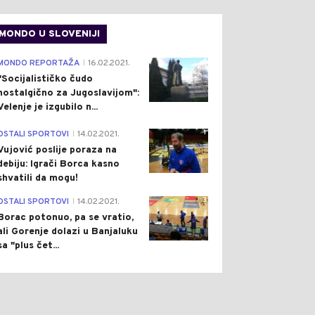
MONDO U SLOVENIJI
4
MONDO REPORTAŽA
16.02.2021.
|
"Socijalističko čudo
nostalgično za Jugoslavijom":
Velenje je izgubilo n...
1
OSTALI SPORTOVI
14.02.2021.
|
Vujović poslije poraza na
debiju: Igrači Borca kasno
shvatili da mogu!
3
OSTALI SPORTOVI
14.02.2021.
|
Borac potonuo, pa se vratio,
ali Gorenje dolazi u Banjaluku
sa "plus čet...