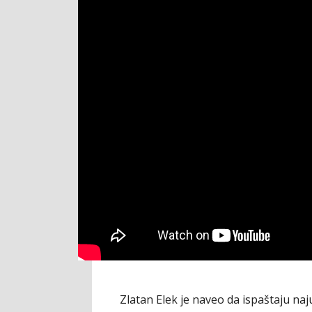
Zlatan Elek je naveo da ispaštaju naj