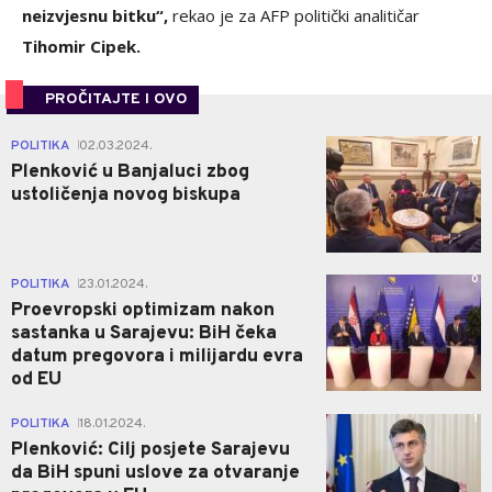
neizvjesnu bitku“,
rekao je za AFP politički analitičar
Tihomir Cipek.
PROČITAJTE I OVO
0
POLITIKA
02.03.2024.
|
Plenković u Banjaluci zbog
ustoličenja novog biskupa
0
POLITIKA
23.01.2024.
|
Proevropski optimizam nakon
sastanka u Sarajevu: BiH čeka
datum pregovora i milijardu evra
od EU
1
POLITIKA
18.01.2024.
|
Plenković: Cilj posjete Sarajevu
da BiH spuni uslove za otvaranje