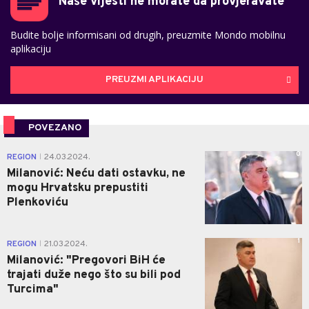
Naše vijesti ne morate da provjeravate
Budite bolje informisani od drugih, preuzmite Mondo mobilnu
aplikaciju
PREUZMI APLIKACIJU
POVEZANO
0
REGION
24.03.2024.
|
Milanović: Neću dati ostavku, ne
mogu Hrvatsku prepustiti
Plenkoviću
1
REGION
21.03.2024.
|
Milanović: "Pregovori BiH će
trajati duže nego što su bili pod
Turcima"