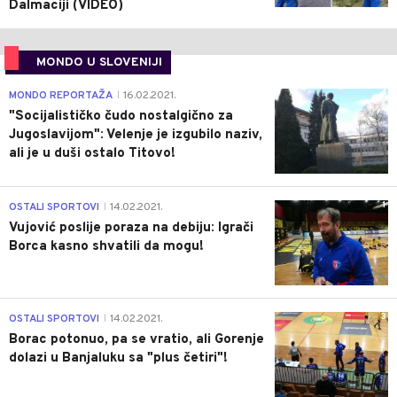
Dalmaciji (VIDEO)
MONDO U SLOVENIJI
4
MONDO REPORTAŽA
16.02.2021.
|
"Socijalističko čudo nostalgično za
Jugoslavijom": Velenje je izgubilo naziv,
ali je u duši ostalo Titovo!
1
OSTALI SPORTOVI
14.02.2021.
|
Vujović poslije poraza na debiju: Igrači
Borca kasno shvatili da mogu!
3
OSTALI SPORTOVI
14.02.2021.
|
Borac potonuo, pa se vratio, ali Gorenje
dolazi u Banjaluku sa "plus četiri"!