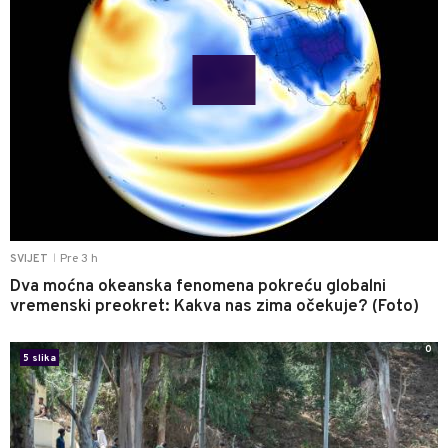
Pre 3 h
SVIJET
|
Dva moćna okeanska fenomena pokreću globalni
vremenski preokret: Kakva nas zima očekuje? (Foto)
0
5 slika