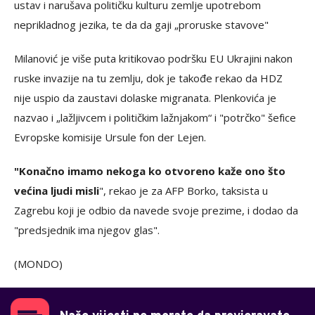
ustav i narušava političku kulturu zemlje upotrebom
neprikladnog jezika, te da da gaji „proruske stavove"
Milanović je više puta kritikovao podršku EU Ukrajini nakon
ruske invazije na tu zemlju, dok je takođe rekao da HDZ
nije uspio da zaustavi dolaske migranata. Plenkovića je
nazvao i „lažljivcem i političkim lažnjakom“ i "potrčko" šefice
Evropske komisije Ursule fon der Lejen.
"Konačno imamo nekoga ko otvoreno kaže ono što
većina ljudi misli
", rekao je za AFP Borko, taksista u
Zagrebu koji je odbio da navede svoje prezime, i dodao da
"predsjednik ima njegov glas".
(MONDO)