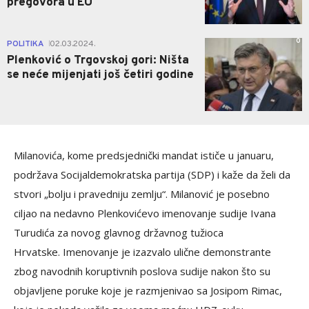
pregovora u EU
0
POLITIKA
02.03.2024.
|
Plenković o Trgovskoj gori: Ništa
se neće mijenjati još četiri godine
Milanovića, kome predsjednički mandat ističe u januaru,
podržava Socijaldemokratska partija (SDP) i kaže da želi da
stvori „bolju i pravedniju zemlju“. Milanović je posebno
ciljao na nedavno Plenkovićevo imenovanje sudije Ivana
Turudića za novog glavnog državnog tužioca
Hrvatske. Imenovanje je izazvalo ulične demonstrante
zbog navodnih koruptivnih poslova sudije nakon što su
objavljene poruke koje je razmjenivao sa Josipom Rimac,