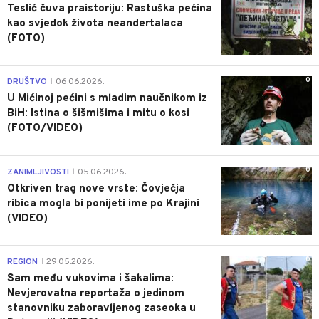
Teslić čuva praistoriju: Rastuška pećina
kao svjedok života neandertalaca
(FOTO)
0
DRUŠTVO
06.06.2026.
|
U Mićinoj pećini s mladim naučnikom iz
BiH: Istina o šišmišima i mitu o kosi
(FOTO/VIDEO)
0
ZANIMLJIVOSTI
05.06.2026.
|
Otkriven trag nove vrste: Čovječja
ribica mogla bi ponijeti ime po Krajini
(VIDEO)
0
REGION
29.05.2026.
|
Sam među vukovima i šakalima:
Nevjerovatna reportaža o jedinom
stanovniku zaboravljenog zaseoka u