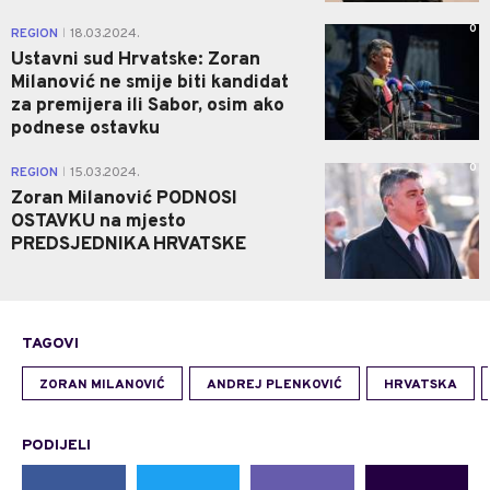
0
REGION
18.03.2024.
|
Ustavni sud Hrvatske: Zoran
Milanović ne smije biti kandidat
za premijera ili Sabor, osim ako
podnese ostavku
0
REGION
15.03.2024.
|
Zoran Milanović PODNOSI
OSTAVKU na mjesto
PREDSJEDNIKA HRVATSKE
TAGOVI
ZORAN MILANOVIĆ
ANDREJ PLENKOVIĆ
HRVATSKA
PODIJELI