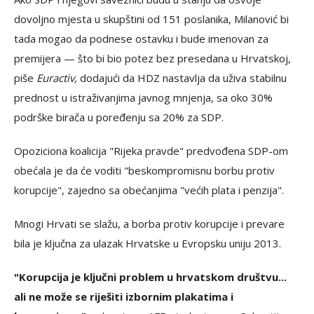
dovoljno mjesta u skupštini od 151 poslanika, Milanović bi
tada mogao da podnese ostavku i bude imenovan za
premijera — što bi bio potez bez presedana u Hrvatskoj,
piše
Euractiv,
dodajući da HDZ nastavlja da uživa stabilnu
prednost u istraživanjima javnog mnjenja, sa oko 30%
podrške birača u poređenju sa 20% za SDP.
Opoziciona koalicija "Rijeka pravde" predvođena SDP-om
obećala je da će voditi "beskompromisnu ​​borbu protiv
korupcije", zajedno sa obećanjima "većih plata i penzija".
Mnogi Hrvati se slažu, a borba protiv korupcije i prevare
bila je ključna za ulazak Hrvatske u Evropsku uniju 2013.
"Korupcija je ključni problem u hrvatskom društvu...
ali ne može se riješiti izbornim plakatima i