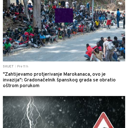
Pre 11 h
SVIJET
|
"Zahtijevamo protjerivanje Marokanaca, ovo je
invazija": Gradonačelnik španskog grada se obratio
oštrom porukom
0