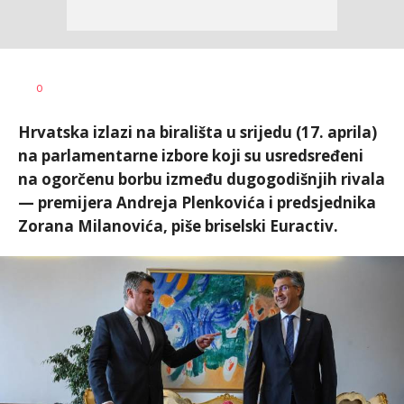
Željko
AUTOR
0
Svitlica
Hrvatska izlazi na birališta u srijedu (17. aprila)
na parlamentarne izbore koji su usredsređeni
na ogorčenu borbu između dugogodišnjih rivala
— premijera Andreja Plenkovića i predsjednika
Zorana Milanovića, piše briselski Euractiv.