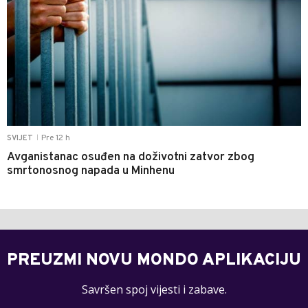
Pre 12 h
SVIJET
|
Avganistanac osuđen na doživotni zatvor zbog
smrtonosnog napada u Minhenu
PREUZMI NOVU MONDO APLIKACIJU
Savršen spoj vijesti i zabave.