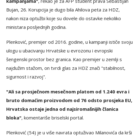
kampanjama"
, rekao je za AFP student prava Sebastijan
Bujan, 26. Korupcija je dugo bila Ahilova peta za HDZ,
nakon niza optužbi koje su dovele do ostavke nekoliko
ministara posljednjih godina.
Plenković, premijer od 2016. godine, u kampanji ističe svoju
ulogu u ubacivanju Hrvatske u evrozonu i evropski
šengenski prostor bez granica. Kao premijer u zemlji s
najdužim stažom, on tvrdi glas za HDZ znači "stabilnost,
sigurnost i razvoj".
"Ali sa prosječnom mesečnom platom od 1.240 evra i
bruto domaćim proizvodom od 76 odsto prosjeka EU,
Hrvatska ostaje jedna od najsiromašnijih članica
bloka"
, komentariše briselski portal.
Plenković (54) je u više navrata optuživao Milanovića da krši