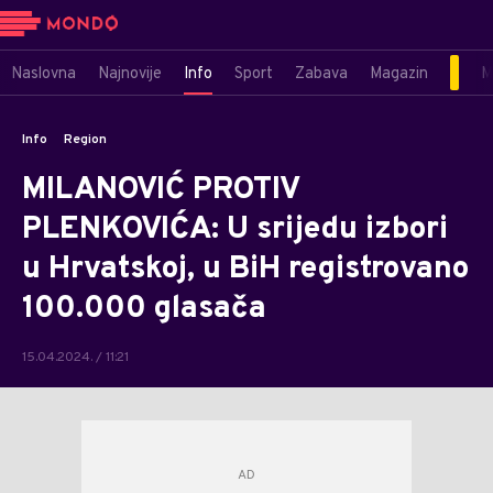
Naslovna
Najnovije
Info
Sport
Zabava
Magazin
M
Info
Region
MILANOVIĆ PROTIV
PLENKOVIĆA: U srijedu izbori
u Hrvatskoj, u BiH registrovano
100.000 glasača
15.04.2024. / 11:21