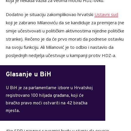
koja je nekada važila za veoma moćnu HDZ-ovku.
Dodatno je situaciju zakomplikovao hrvatski
Ustavni sud
koji je zabranio Milanoviću da se kandiduje za premijera (ne
smije učestvovati u političkim aktivnostima nijedne političke
stranke). Rečeno je da će prvo morati da podnese ostavku
na svoju funkciju. Ali Milanović je to odbio i nastavio da
posljednjih nedjelja učestvuje u kampanji protiv HDZ-a.
Glasanje u BiH
U BiH je za parlamentarne izbore u Hrvatskoj
registrovano 100 hiljada građana, koji će
biračko pravo moći ostvariti na 42 biračka
mjesta.
Ako SDP i njegovi saveznici budu u stanju da osvoje