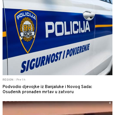
Pre 1 h
REGION
|
Podvodio djevojke iz Banjaluke i Novog Sada:
Osuđenik pronađen mrtav u zatvoru
0