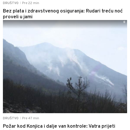
Pre 22 min
DRUŠTVO
|
Bez plata i zdravstvenog osiguranja: Rudari treću noć
proveli u jami
0
Pre 47 min
DRUŠTVO
|
Požar kod Konjica i dalje van kontrole: Vatra prijeti