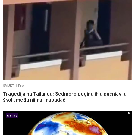
Pre 1 h
SVIJET
|
Tragedija na Tajlandu: Sedmoro poginulih u pucnjavi u
školi, među njima i napadač
0
6 slika