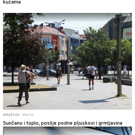
kućama
0
Pre 1 h
DRUŠTVO
|
Sunčano i toplo, poslije podne pljuskovi i grmljavina
0