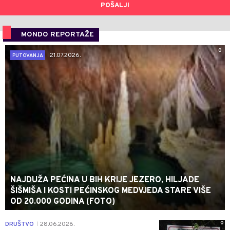
POŠALJI
MONDO REPORTAŽE
0
21.07.2026.
PUTOVANJA
NAJDUŽA PEĆINA U BIH KRIJE JEZERO, HILJADE
ŠIŠMIŠA I KOSTI PEĆINSKOG MEDVJEDA STARE VIŠE
OD 20.000 GODINA (FOTO)
0
DRUŠTVO
28.06.2026.
|