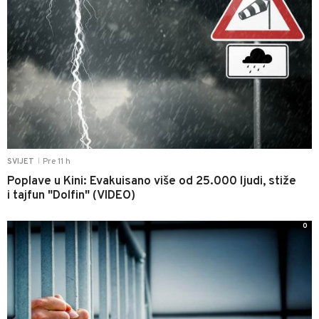
Pre 11 h
SVIJET
|
Poplave u Kini: Evakuisano više od 25.000 ljudi, stiže
i tajfun "Dolfin" (VIDEO)
0