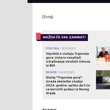
(Srna)
MOŽDA ĆE VAS ZANIMATI
POLITIKA
12.12.2023.
|
Vipotnik o slučaju Trgovska
gora: Uskoro rezultati
istraživanja stručnih timova
iz BiH
REGION
04.10.2023.
|
Slučaj "Trgovska gora":
Izrada ekološke studije
2024. godine, upitno da li će
se koristiti podaci iz Novog
Grada