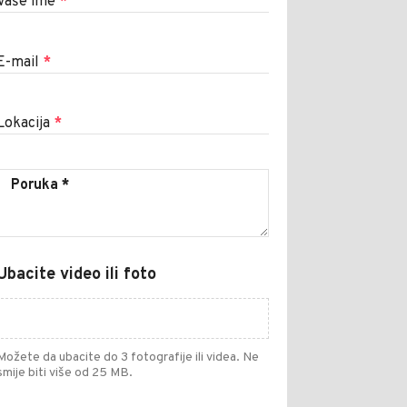
Vaše ime
*
E-mail
*
Lokacija
*
Ubacite video ili foto
Možete da ubacite do 3 fotografije ili videa. Ne
smije biti više od 25 MB.