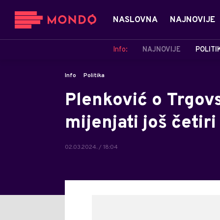
NASLOVNA
NAJNOVIJE
Info:
NAJNOVIJE
POLITI
Info
Politika
Plenković o Trgovs
mijenjati još četir
02.03.2024. / 18:04