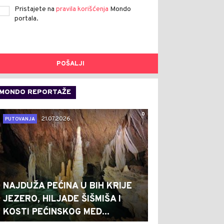
Pristajete na
pravila korišćenja
Mondo
portala.
POŠALJI
MONDO REPORTAŽE
0
21.07.2026.
PUTOVANJA
NAJDUŽA PEĆINA U BIH KRIJE
JEZERO, HILJADE ŠIŠMIŠA I
KOSTI PEĆINSKOG MED...