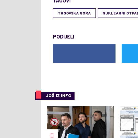
TAGOVI
TRGOVSKA GORA
NUKLEARNI OTPA
PODIJELI
JOŠ IZ INFO
0