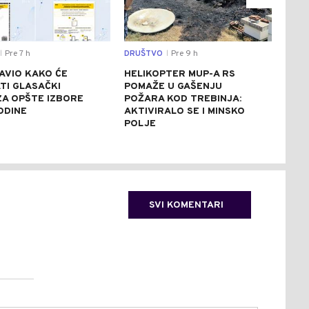
Pre 7 h
DRUŠTVO
Pre 9 h
SVIJ
|
|
AVIO KAKO ĆE
HELIKOPTER MUP-A RS
CRV
TI GLASAČKI
POMAŽE U GAŠENJU
ITA
 ZA OPŠTE IZBORE
POŽARA KOD TREBINJA:
ASF
ODINE
AKTIVIRALO SE I MINSKO
STE
POLJE
SVI KOMENTARI