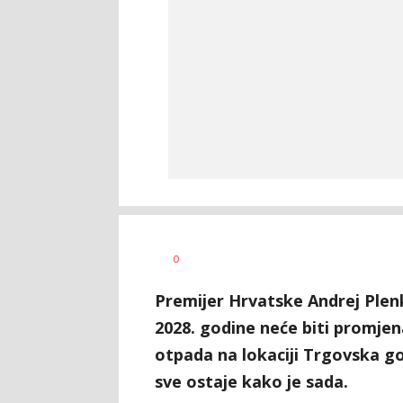
Vesna
AUTOR
0
Kerkez
Premijer Hrvatske Andrej Plenk
2028. godine neće biti promjen
otpada na lokaciji Trgovska go
sve ostaje kako je sada.