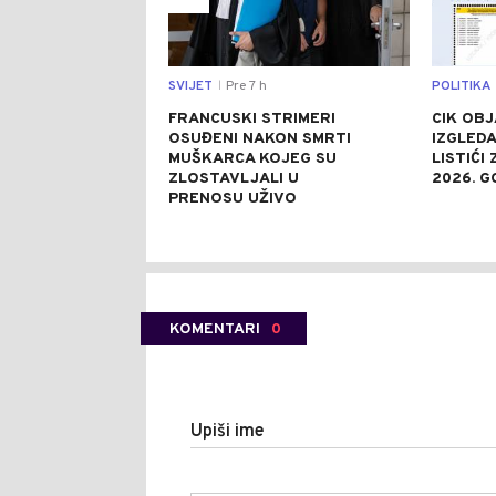
SVIJET
Pre 7 h
POLITIKA
|
FRANCUSKI STRIMERI
CIK OBJ
OSUĐENI NAKON SMRTI
IZGLEDA
MUŠKARCA KOJEG SU
LISTIĆI
ZLOSTAVLJALI U
2026. G
PRENOSU UŽIVO
KOMENTARI
0
Upiši ime