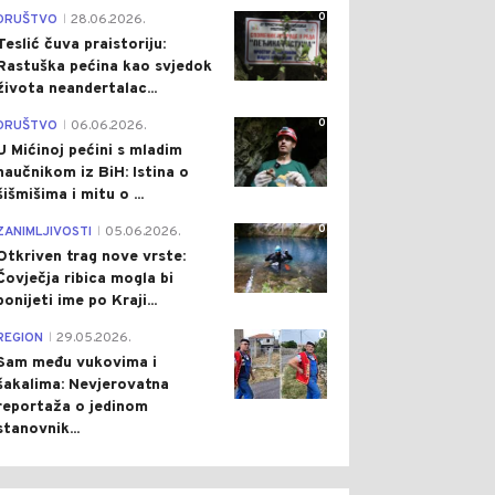
0
DRUŠTVO
28.06.2026.
|
Teslić čuva praistoriju:
Rastuška pećina kao svjedok
života neandertalac...
0
DRUŠTVO
06.06.2026.
|
U Mićinoj pećini s mladim
naučnikom iz BiH: Istina o
šišmišima i mitu o ...
0
ZANIMLJIVOSTI
05.06.2026.
|
Otkriven trag nove vrste:
Čovječja ribica mogla bi
ponijeti ime po Kraji...
0
REGION
29.05.2026.
|
Sam među vukovima i
šakalima: Nevjerovatna
reportaža o jedinom
stanovnik...