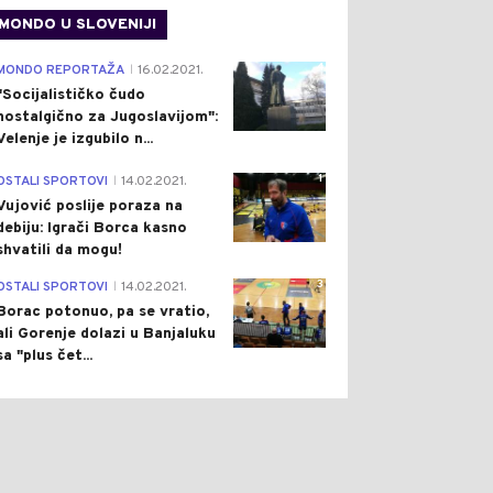
MONDO U SLOVENIJI
4
MONDO REPORTAŽA
16.02.2021.
|
"Socijalističko čudo
nostalgično za Jugoslavijom":
Velenje je izgubilo n...
1
OSTALI SPORTOVI
14.02.2021.
|
Vujović poslije poraza na
debiju: Igrači Borca kasno
shvatili da mogu!
3
OSTALI SPORTOVI
14.02.2021.
|
Borac potonuo, pa se vratio,
ali Gorenje dolazi u Banjaluku
sa "plus čet...
0
0