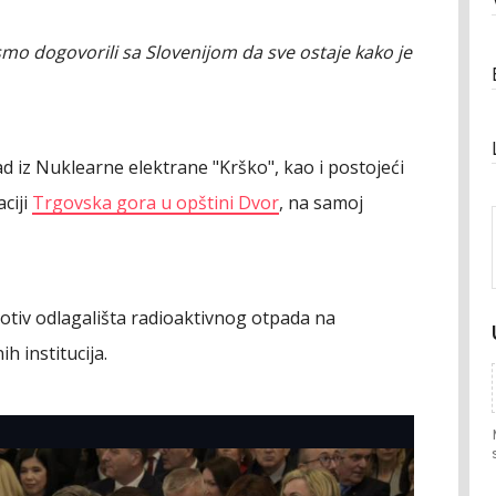
 smo dogovorili sa Slovenijom da sve ostaje kako je
d iz Nuklearne elektrane "Krško", kao i postojeći
aciji
Trgovska gora u opštini Dvor
, na samoj
rotiv odlagališta radioaktivnog otpada na
h institucija.