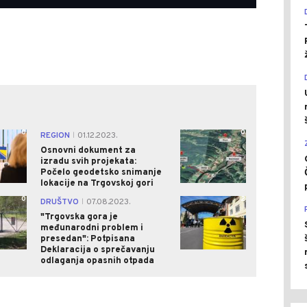
0
0
REGION
01.12.2023.
|
Osnovni dokument za
izradu svih projekata:
Počelo geodetsko snimanje
lokacije na Trgovskoj gori
0
2
DRUŠTVO
07.08.2023.
|
"Trgovska gora je
međunarodni problem i
presedan": Potpisana
Deklaracija o sprečavanju
odlaganja opasnih otpada