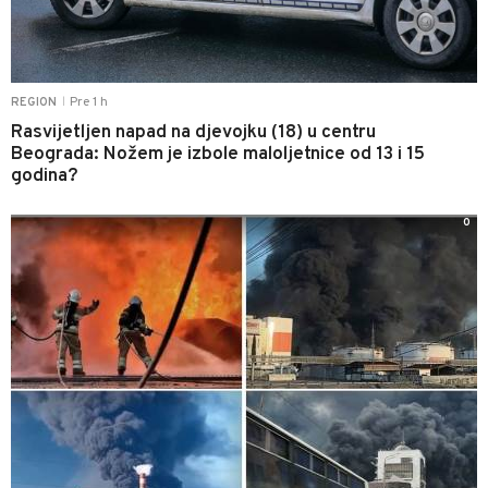
Pre 1 h
REGION
|
Rasvijetljen napad na djevojku (18) u centru
Beograda: Nožem je izbole maloljetnice od 13 i 15
godina?
0