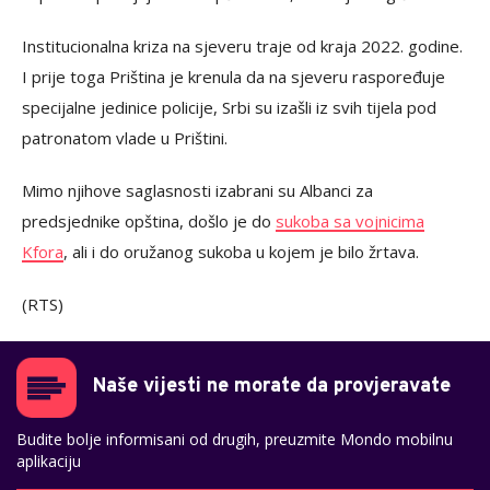
Institucionalna kriza na sjeveru traje od kraja 2022. godine.
I prije toga Priština je krenula da na sjeveru raspoređuje
specijalne jedinice policije, Srbi su izašli iz svih tijela pod
patronatom vlade u Prištini.
Mimo njihove saglasnosti izabrani su Albanci za
predsjednike opština, došlo je do
sukoba sa vojnicima
Kfora
, ali i do oružanog sukoba u kojem je bilo žrtava.
(RTS)
Naše vijesti ne morate da provjeravate
Budite bolje informisani od drugih, preuzmite Mondo mobilnu
aplikaciju