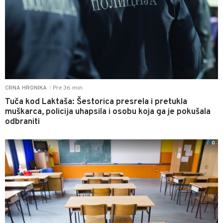
Pre 36 min
CRNA HRONIKA
|
Tuča kod Laktaša: Šestorica presrela i pretukla
muškarca, policija uhapsila i osobu koja ga je pokušala
odbraniti
0