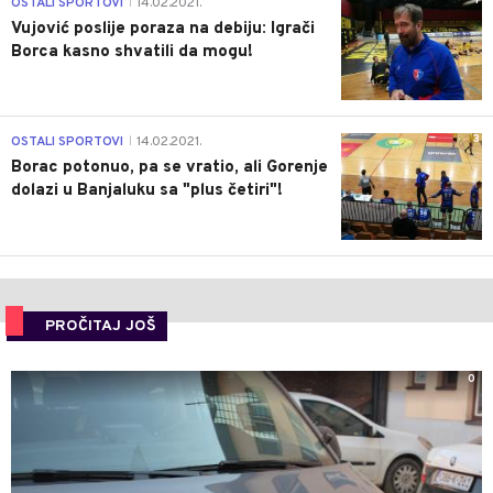
1
OSTALI SPORTOVI
14.02.2021.
|
Vujović poslije poraza na debiju: Igrači
Borca kasno shvatili da mogu!
3
OSTALI SPORTOVI
14.02.2021.
|
Borac potonuo, pa se vratio, ali Gorenje
dolazi u Banjaluku sa "plus četiri"!
PROČITAJ JOŠ
0