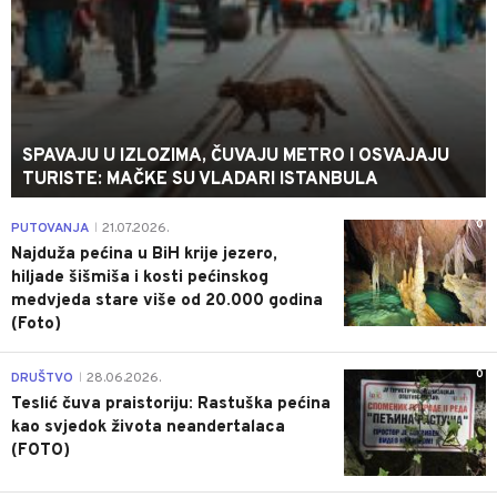
SPAVAJU U IZLOZIMA, ČUVAJU METRO I OSVAJAJU
TURISTE: MAČKE SU VLADARI ISTANBULA
0
PUTOVANJA
21.07.2026.
|
Najduža pećina u BiH krije jezero,
hiljade šišmiša i kosti pećinskog
medvjeda stare više od 20.000 godina
(Foto)
0
DRUŠTVO
28.06.2026.
|
Teslić čuva praistoriju: Rastuška pećina
kao svjedok života neandertalaca
(FOTO)