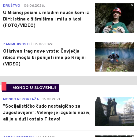
0
DRUŠTVO
06.06.2026.
|
U Mićinoj pećini s mladim naučnikom iz
BiH: Istina o šišmišima i mitu o kosi
(FOTO/VIDEO)
0
ZANIMLJIVOSTI
05.06.2026.
|
Otkriven trag nove vrste: Čovječja
ribica mogla bi ponijeti ime po Krajini
(VIDEO)
MONDO U SLOVENIJI
4
MONDO REPORTAŽA
16.02.2021.
|
"Socijalističko čudo nostalgično za
Jugoslavijom": Velenje je izgubilo naziv,
ali je u duši ostalo Titovo!