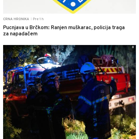
Pre 1 h
CRNA HRONIKA
|
Pucnjava u Brčkom: Ranjen muškarac, policija traga
za napadačem
0