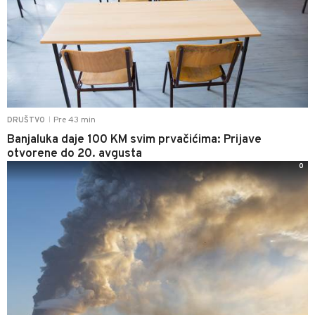
Pre 43 min
DRUŠTVO
|
Banjaluka daje 100 KM svim prvačićima: Prijave
otvorene do 20. avgusta
0