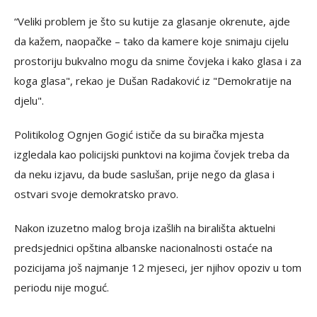
“Veliki problem je što su kutije za glasanje okrenute, ajde
da kažem, naopačke – tako da kamere koje snimaju cijelu
prostoriju bukvalno mogu da snime čovjeka i kako glasa i za
koga glasa", rekao je Dušan Radaković iz "Demokratije na
djelu".
Politikolog Ognjen Gogić ističe da su biračka mjesta
izgledala kao policijski punktovi na kojima čovjek treba da
da neku izjavu, da bude saslušan, prije nego da glasa i
ostvari svoje demokratsko pravo.
Nakon izuzetno malog broja izašlih na birališta aktuelni
predsjednici opština albanske nacionalnosti ostaće na
pozicijama još najmanje 12 mjeseci, jer njihov opoziv u tom
periodu nije moguć.