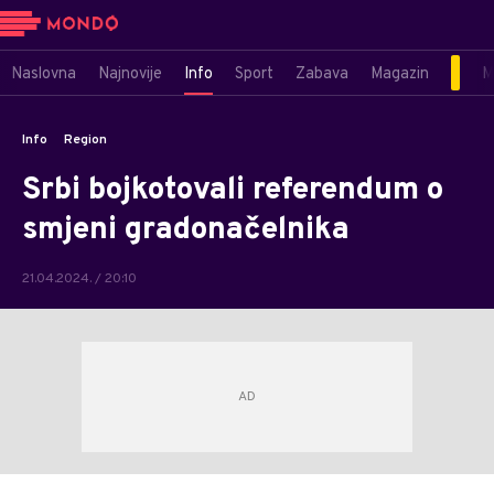
Naslovna
Najnovije
Info
Sport
Zabava
Magazin
M
Info
Region
Srbi bojkotovali referendum o
smjeni gradonačelnika
21.04.2024. / 20:10