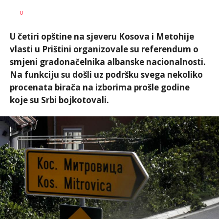
Željko
AUTOR
0
Svitlica
U četiri opštine na sjeveru Kosova i Metohije
vlasti u Prištini organizovale su referendum o
smjeni gradonačelnika albanske nacionalnosti.
Na funkciju su došli uz podršku svega nekoliko
procenata birača na izborima prošle godine
koje su Srbi bojkotovali.