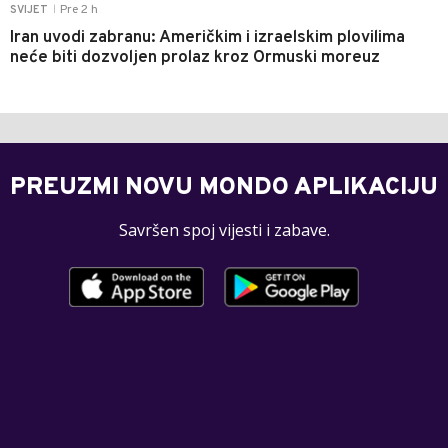
Pre 2 h
SVIJET
|
Iran uvodi zabranu: Američkim i izraelskim plovilima
neće biti dozvoljen prolaz kroz Ormuski moreuz
PREUZMI NOVU MONDO APLIKACIJU
Savršen spoj vijesti i zabave.