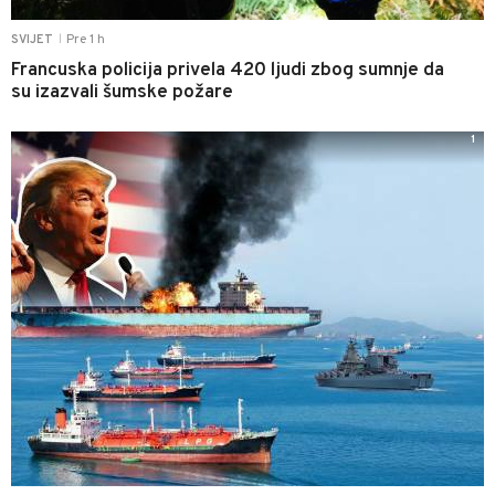
Pre 1 h
SVIJET
|
Francuska policija privela 420 ljudi zbog sumnje da
su izazvali šumske požare
1