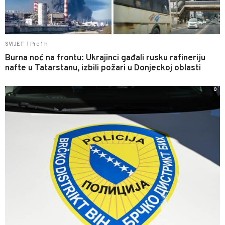
Pre 1 h
SVIJET
|
Burna noć na frontu: Ukrajinci gađali rusku rafineriju
nafte u Tatarstanu, izbili požari u Donjeckoj oblasti
0