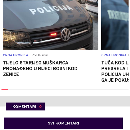
CRNA HRONIKA
Pre 16 min
CRNA HRONIKA
|
|
TIJELO STARIJEG MUŠKARCA
TUČA KOD L
PRONAĐENO U RIJECI BOSNI KOD
PRESRELA I
ZENICE
POLICIJA UH
GA JE POKU
KOMENTARI
0
SVI KOMENTARI