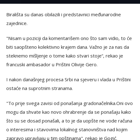
Birališta su danas obilazili i predstavnici međunarodne
zajednice.
"Nisam u poziciji da komentarišem ono što sam vidio, to će
biti saopšteno kolektivno krajem dana. Važno je za nas da
steknemo mišljenje o tome kako stvari stoje“, rekao je
francuski ambasador u Prištini Olivije Gero.
I nakon današnjeg procesa Srbi na sjeveru i vlada u Prištini
ostaće na suprotnim stranama.
"To prije svega zavisi od ponašanja gradonačelnika.Oni ovo
mogu da shvate kao novo ohrabrenje da se ponašaju kako
što su se dosad ponašali, a to je da uopšte ne vode računa
o interesima i stavovima lokalnog stanovništva nad kojim
zapravo upravljaju u tim opštinama", rekao je Gogić.