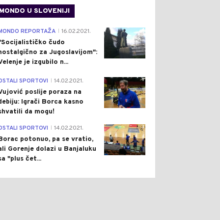
MONDO U SLOVENIJI
4
MONDO REPORTAŽA
16.02.2021.
|
"Socijalističko čudo
nostalgično za Jugoslavijom":
Velenje je izgubilo n...
1
OSTALI SPORTOVI
14.02.2021.
|
Vujović poslije poraza na
debiju: Igrači Borca kasno
shvatili da mogu!
3
OSTALI SPORTOVI
14.02.2021.
|
Borac potonuo, pa se vratio,
ali Gorenje dolazi u Banjaluku
sa "plus čet...
0
0