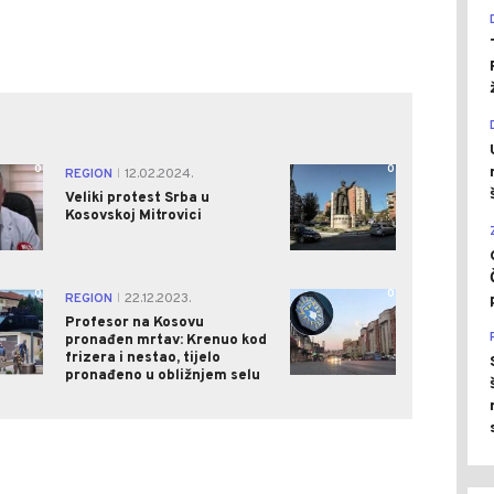
0
0
REGION
12.02.2024.
|
Veliki protest Srba u
Kosovskoj Mitrovici
0
0
REGION
22.12.2023.
|
Profesor na Kosovu
pronađen mrtav: Krenuo kod
frizera i nestao, tijelo
pronađeno u obližnjem selu