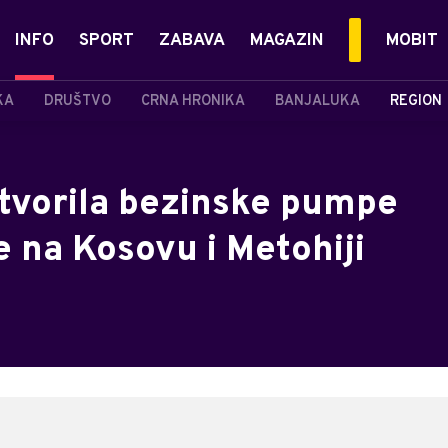
INFO
SPORT
ZABAVA
MAGAZIN
MOBIT
KA
DRUŠTVO
CRNA HRONIKA
BANJALUKA
REGION
atvorila bezinske pumpe
e na Kosovu i Metohiji