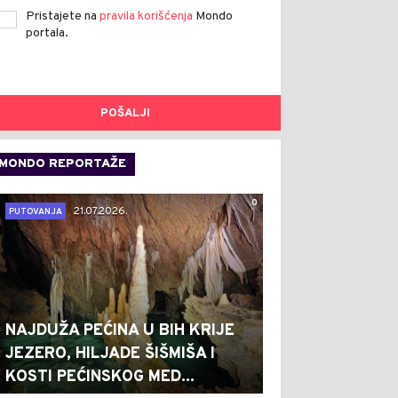
Pristajete na
pravila korišćenja
Mondo
portala.
POŠALJI
MONDO REPORTAŽE
0
21.07.2026.
PUTOVANJA
NAJDUŽA PEĆINA U BIH KRIJE
JEZERO, HILJADE ŠIŠMIŠA I
KOSTI PEĆINSKOG MED...