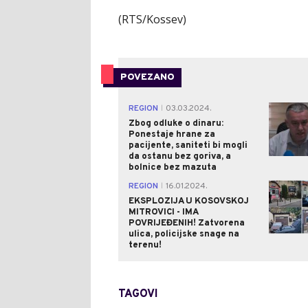
(RTS/Kossev)
POVEZANO
REGION
03.03.2024.
|
Zbog odluke o dinaru:
Ponestaje hrane za
pacijente, saniteti bi mogli
da ostanu bez goriva, a
bolnice bez mazuta
REGION
16.01.2024.
|
EKSPLOZIJA U KOSOVSKOJ
MITROVICI - IMA
POVRIJEĐENIH! Zatvorena
ulica, policijske snage na
terenu!
TAGOVI