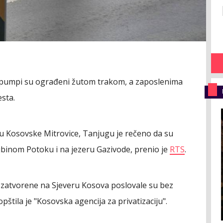
zi pumpi su ograđeni žutom trakom, a zaposlenima
sta.
elu Kosovske Mitrovice, Tanjugu je rečeno da su
ubinom Potoku i na jezeru Gazivode, prenio je
RTS
.
 zatvorene na Sjeveru Kosova poslovale su bez
opštila je "Kosovska agencija za privatizaciju".