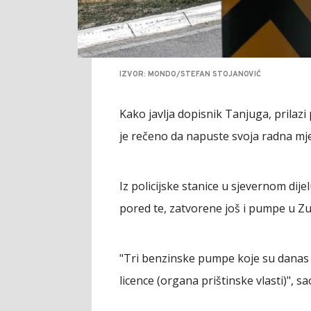
IZVOR: MONDO/STEFAN STOJANOVIĆ
Kako javlja dopisnik Tanjuga, prila
je rečeno da napuste svoja radna mje
Iz policijske stanice u sjevernom dij
pored te, zatvorene još i pumpe u Z
"Tri benzinske pumpe koje su danas
licence (organa prištinske vlasti)", sa