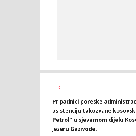
Željko
AUTOR
0
Svitlica
Pripadnici poreske administrac
asistenciju takozvane kosovske
Petrol" u sjevernom dijelu Ko
jezeru Gazivode.