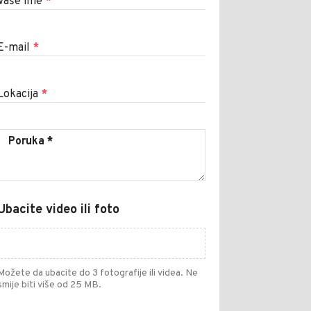
Vaše ime
*
E-mail
*
Lokacija
*
Ubacite video ili foto
Možete da ubacite do 3 fotografije ili videa. Ne
smije biti više od 25 MB.