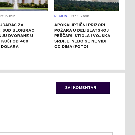
re 15 min
REGION
Pre 58 min
CRNA
|
 UDARAC ZA
APOKALIPTIČNI PRIZORI
TUŽ
: SUD BLOKIRAO
POŽARA U DELIBLATSKOJ
POT
NJU DVORANE U
PEŠČARI: STIGLA I VOJSKA
OSU
 KUĆI OD 400
SRBIJE, NEBO SE NE VIDI
UBI
A DOLARA
OD DIMA (FOTO)
BOS
SVI KOMENTARI