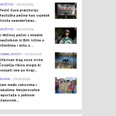
0
DRUŠTVO
28.06.2026.
|
Teslić čuva praistoriju:
Rastuška pećina kao svjedok
života neandertalac...
0
DRUŠTVO
06.06.2026.
|
U Mićinoj pećini s mladim
naučnikom iz BiH: Istina o
šišmišima i mitu o ...
0
ZANIMLJIVOSTI
05.06.2026.
|
Otkriven trag nove vrste:
Čovječja ribica mogla bi
ponijeti ime po Kraji...
0
REGION
29.05.2026.
|
Sam među vukovima i
šakalima: Nevjerovatna
reportaža o jedinom
stanovnik...