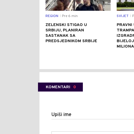
REGION
Pre 6 min
SVIJET
P
|
|
ZELENSKI STIGAO U
PRAVNI
SRBIJU, PLANIRAN
TRAMPA
SASTANAK SA
IZGRAD
PREDSJEDNIKOM SRBIJE
BIJELOJ
MILION
KOMENTARI
0
Upiši ime