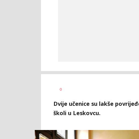
Jana
AUTOR
0
Desovski
Dvije učenice su lakše povrije
školi u Leskovcu.