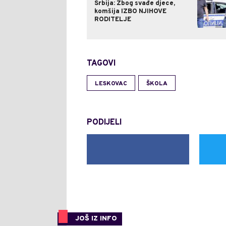
Srbija: Zbog svađe djece,
komšija IZBO NJIHOVE
RODITELJE
TAGOVI
LESKOVAC
ŠKOLA
PODIJELI
JOŠ IZ INFO