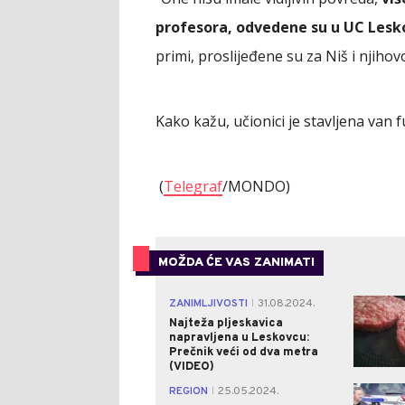
profesora, odvedene su u UC Lesk
primi, proslijeđene su za Niš i njihovo
Kako kažu, učionici je stavljena van 
(
Telegraf
/MONDO)
MOŽDA ĆE VAS ZANIMATI
ZANIMLJIVOSTI
31.08.2024.
|
Najteža pljeskavica
napravljena u Leskovcu:
Prečnik veći od dva metra
(VIDEO)
REGION
25.05.2024.
|