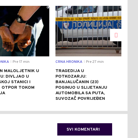
0
0
NIKA
Pre 17 min
CRNA HRONIKA
Pre 27 min
DRU
|
|
N MALOLJETNIK U
TRAGEDIJA U
BAN
U: DIVLJAO U
POTKOZARJU:
JED
SKOJ STANICI I
BANJALUČANIN (23)
100
 OTPOR TOKOM
POGINUO U SLIJETANJU
PRI
JA
AUTOMOBILA SA PUTA,
PON
SUVOZAČ POVRIJEĐEN
SVI KOMENTARI