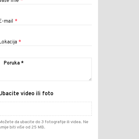
Vaše ime
*
E-mail
*
Lokacija
*
Ubacite video ili foto
Možete da ubacite do 3 fotografije ili videa. Ne
smije biti više od 25 MB.