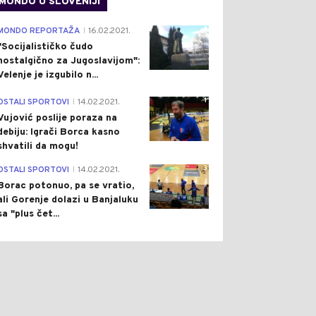
MONDO U SLOVENIJI
4
MONDO REPORTAŽA
16.02.2021.
|
"Socijalističko čudo
nostalgično za Jugoslavijom":
Velenje je izgubilo n...
1
OSTALI SPORTOVI
14.02.2021.
|
Vujović poslije poraza na
debiju: Igrači Borca kasno
shvatili da mogu!
3
OSTALI SPORTOVI
14.02.2021.
|
Borac potonuo, pa se vratio,
ali Gorenje dolazi u Banjaluku
sa "plus čet...