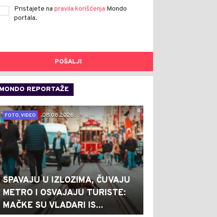
Pristajete na
pravila korišćenja
Mondo
portala.
POŠALJI
MONDO REPORTAŽE
0
08.08.2026.
FOTO, VIDEO
SPAVAJU U IZLOZIMA, ČUVAJU
METRO I OSVAJAJU TURISTE:
MAČKE SU VLADARI IS...