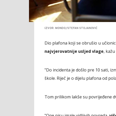
IZVOR: MONDO/STEFAN STOJANOVIĆ
Dio plafona koji se obrušio u učion
najvjerovatnije usljed vlage
, kažu
"Do incidenta je došlo pre 10 sati, 
škole. Riječ je o dijelu plafona od po
Tom prilikom lakše su povrijeđene d
"One nisu imale vidljivih povreda,
viš