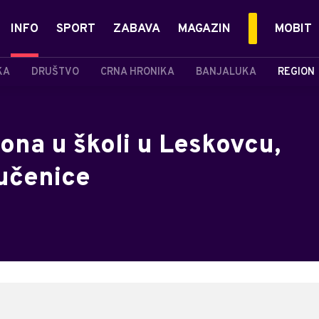
INFO
SPORT
ZABAVA
MAGAZIN
MOBIT
KA
DRUŠTVO
CRNA HRONIKA
BANJALUKA
REGION
fona u školi u Leskovcu,
 učenice