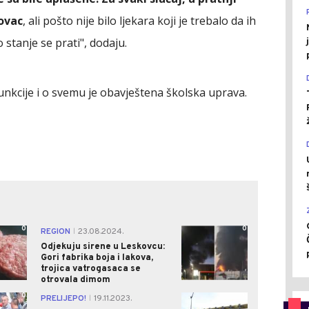
ovac
, ali pošto nije bilo ljekara koji je trebalo da ih
 stanje se prati", dodaju.
funkcije i o svemu je obavještena školska uprava.
0
0
REGION
23.08.2024.
|
Odjekuju sirene u Leskovcu:
Gori fabrika boja i lakova,
trojica vatrogasaca se
otrovala dimom
0
0
PRELIJEPO!
19.11.2023.
|