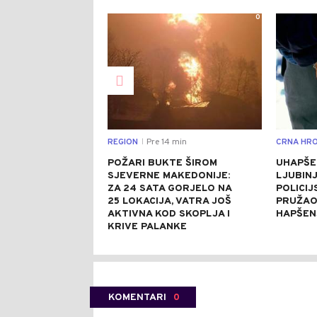
0
REGION
Pre 14 min
CRNA HRO
|
POŽARI BUKTE ŠIROM
UHAPŠE
SJEVERNE MAKEDONIJE:
LJUBINJ
ZA 24 SATA GORJELO NA
POLICIJ
25 LOKACIJA, VATRA JOŠ
PRUŽAO
AKTIVNA KOD SKOPLJA I
HAPŠEN
KRIVE PALANKE
KOMENTARI
0