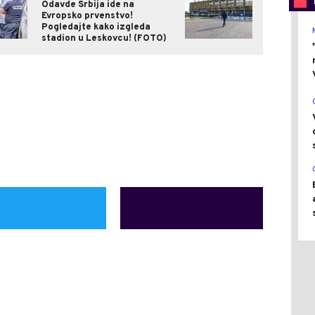
Odavde Srbija ide na
Evropsko prvenstvo!
Pogledajte kako izgleda
stadion u Leskovcu! (FOTO)