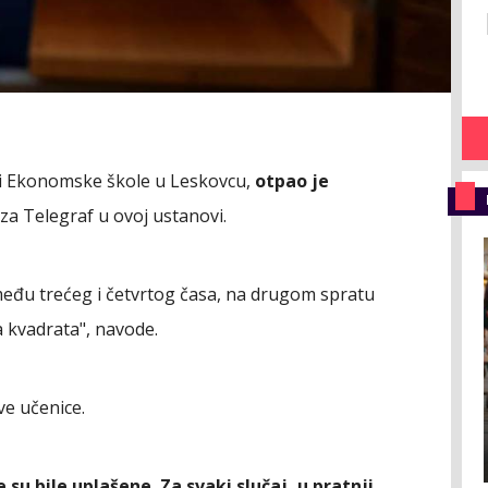
ici Ekonomske škole u Leskovcu,
otpao je
 za Telegraf u ovoj ustanovi.
između trećeg i četvrtog časa, na drugom spratu
la kvadrata", navode.
ve učenice.
e su bile uplašene. Za svaki slučaj, u pratnji