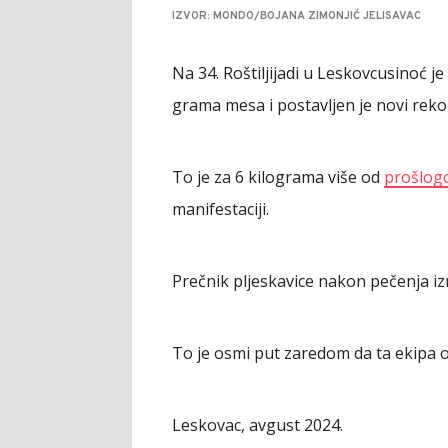
IZVOR: MONDO/BOJANA ZIMONJIĆ JELISAVAC
Na 34. Roštiljijadi u Leskovcu
sinoć j
grama mesa i postavljen je novi rekor
To je za 6 kilograma više od
prošlog
manifestaciji.
Prečnik pljeskavice nakon pečenja izn
To je osmi put zaredom da ta ekipa ob
Leskovac, avgust 2024.