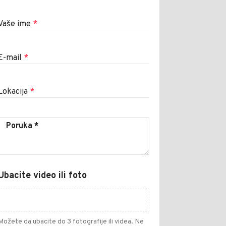
Vaše ime
*
E-mail
*
Lokacija
*
Ubacite video ili foto
Možete da ubacite do 3 fotografije ili videa. Ne