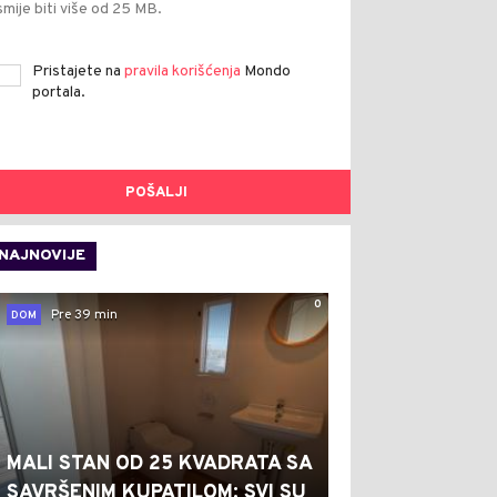
smije biti više od 25 MB.
Pristajete na
pravila korišćenja
Mondo
portala.
POŠALJI
NAJNOVIJE
0
Pre 39 min
DOM
MALI STAN OD 25 KVADRATA SA
SAVRŠENIM KUPATILOM: SVI SU