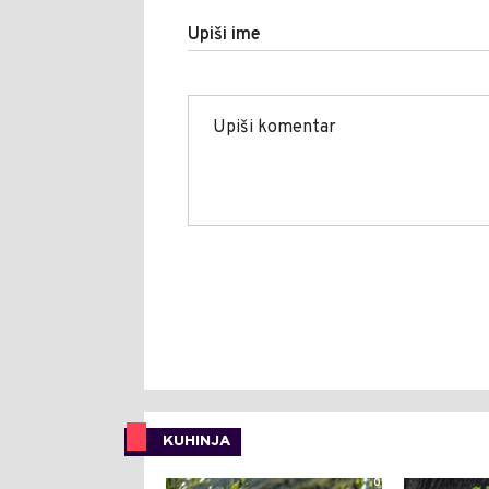
Upiši ime
KUHINJA
0