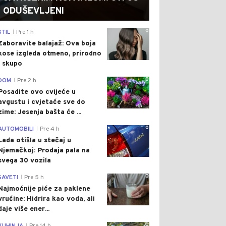
ODUŠEVLJENI
0
STIL
Pre 1 h
|
Zaboravite balajaž: Ova boja
kose izgleda otmeno, prirodno
i skupo
0
DOM
Pre 2 h
|
Posadite ovo cvijeće u
avgustu i cvjetaće sve do
zime: Jesenja bašta će ...
0
AUTOMOBILI
Pre 4 h
|
Lada otišla u stečaj u
Njemačkoj: Prodaja pala na
svega 30 vozila
0
SAVETI
Pre 5 h
|
Najmoćnije piće za paklene
vrućine: Hidrira kao voda, ali
daje više ener...
0
|