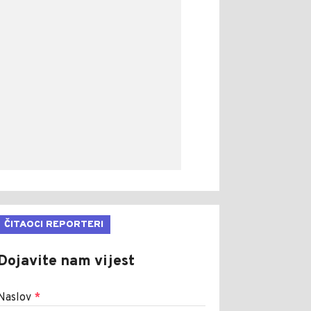
ČITAOCI REPORTERI
Dojavite nam vijest
Naslov
*