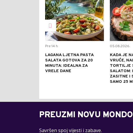
Pre 14 h
05.08.2026.
LAGANA LJETNA PASTA
KADA JE N
SALATA GOTOVA ZA 20
VRUĆE, NA
MINUTA: IDEALNA ZA
TORTILJE 
VRELE DANE
SALATOM: 
ZASITNE I
SAMO 25 M
PREUZMI NOVU MONDO
Savršen spoj vijesti i zabave.