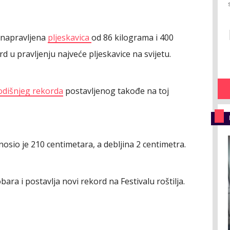
e napravljena
pljeskavica
od 86 kilograma i 400
d u pravljenju najveće pljeskavice na svijetu.
odišnjeg rekorda
postavljenog takođe na toj
osio je 210 centimetara, a debljina 2 centimetra.
ara i postavlja novi rekord na Festivalu roštilja.