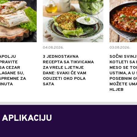
04.08.2026.
03.08.2026.
APOLJU
3 JEDNOSTAVNA
SOČNI SVINJ
PRAVITE
RECEPTA SA TIKVICAMA
KOTLETI SA 
SA CEZAR
ZA VRELE LJETNJE
MESO SE TOP
LAGANE SU,
DANE: SVAKI ĆE VAM
USTIMA, A U
 SPREMNE ZA
ODUZETI OKO POLA
POSEBNIM 
INUTA
SATA
MOŽETE UM
HLJEB
 APLIKACIJU