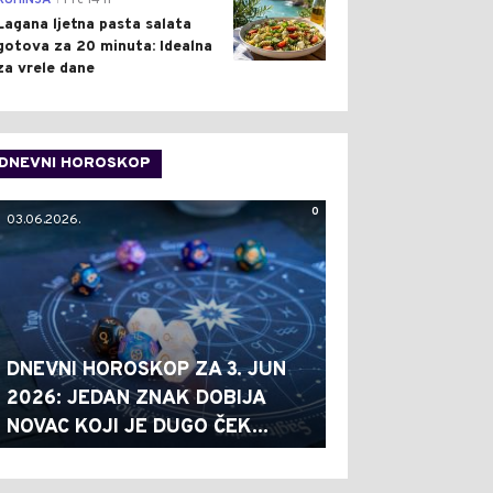
KUHINJA
Pre 14 h
Lagana ljetna pasta salata
gotova za 20 minuta: Idealna
za vrele dane
DNEVNI HOROSKOP
0
03.06.2026.
DNEVNI HOROSKOP ZA 3. JUN
2026: JEDAN ZNAK DOBIJA
NOVAC KOJI JE DUGO ČEK...