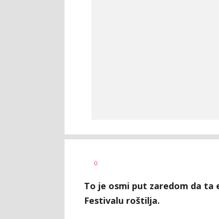
0
To je osmi put zaredom da ta e
Festivalu roštilja.