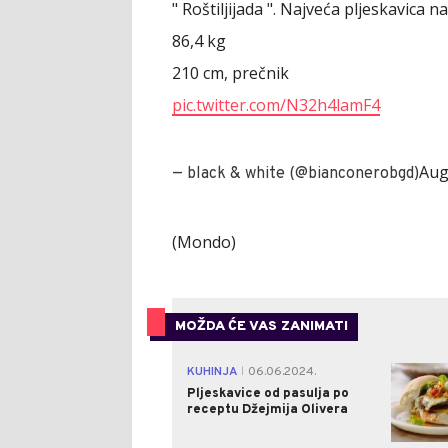
" Roštiljijada ". Najveća pljeskavica na
86,4 kg
210 cm, prečnik
pic.twitter.com/N32h4lamF4
Aug
— black & white (@bianconerobgd)
(Mondo)
MOŽDA ĆE VAS ZANIMATI
KUHINJA
06.06.2024.
|
Pljeskavice od pasulja po
receptu Džejmija Olivera