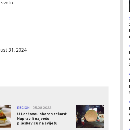
 svetu.
ust 31, 2024
0
0
REGION
25.08.2022.
|
U Leskovcu oboren rekord:
Napravili najveću
pljeskavicu na svijetu