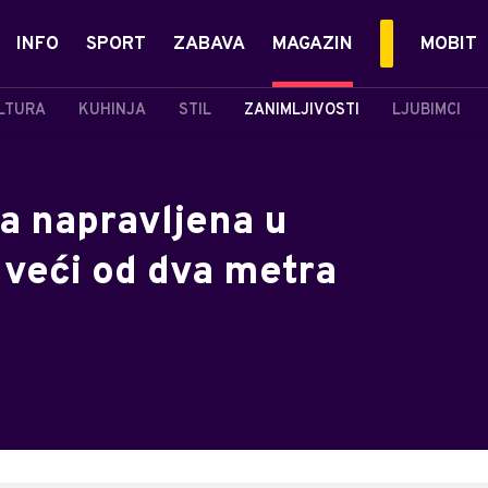
INFO
SPORT
ZABAVA
MAGAZIN
MOBIT
LTURA
KUHINJA
STIL
ZANIMLJIVOSTI
LJUBIMCI
ca napravljena u
 veći od dva metra