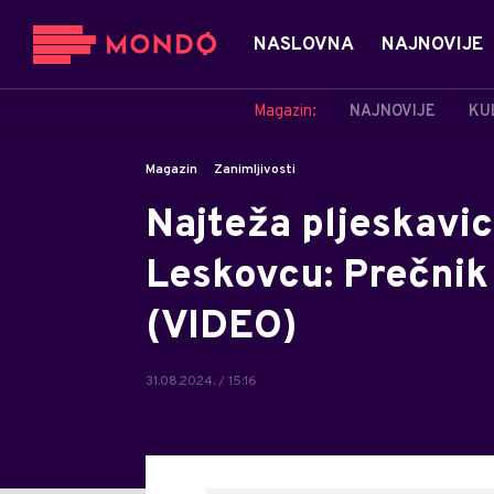
NASLOVNA
NAJNOVIJE
Magazin:
NAJNOVIJE
KU
Magazin
Zanimljivosti
Najteža pljeskavi
Leskovcu: Prečnik
(VIDEO)
31.08.2024. / 15:16