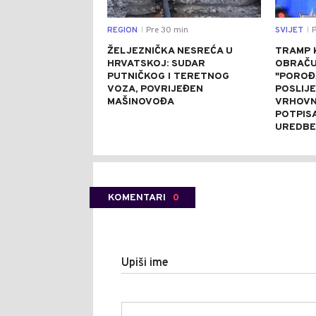
REGION
Pre 30 min
SVIJET
P
|
|
ŽELJEZNIČKA NESREĆA U
TRAMP 
HRVATSKOJ: SUDAR
OBRAČU
PUTNIČKOG I TERETNOG
"POROĐ
VOZA, POVRIJEĐEN
POSLIJ
MAŠINOVOĐA
VRHOVN
POTPIS
UREDBE
KOMENTARI
0
Upiši ime