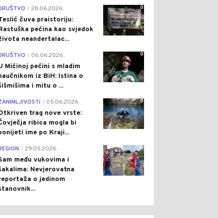
0
DRUŠTVO
28.06.2026.
|
Teslić čuva praistoriju:
Rastuška pećina kao svjedok
života neandertalac...
0
DRUŠTVO
06.06.2026.
|
U Mićinoj pećini s mladim
naučnikom iz BiH: Istina o
šišmišima i mitu o ...
0
ZANIMLJIVOSTI
05.06.2026.
|
Otkriven trag nove vrste:
Čovječja ribica mogla bi
ponijeti ime po Kraji...
0
REGION
29.05.2026.
|
Sam među vukovima i
šakalima: Nevjerovatna
reportaža o jedinom
stanovnik...