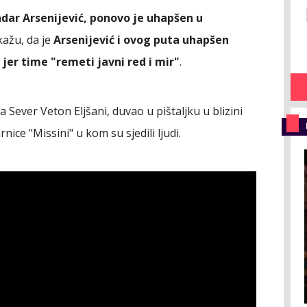
dar Arsenijević, ponovo je uhapšen u
 kažu, da je
Arsenijević i ovog puta uhapšen
jer time "remeti javni red i mir"
.
Sever Veton Eljšani, duvao u pištaljku u blizini
ce "Missini" u kom su sjedili ljudi.