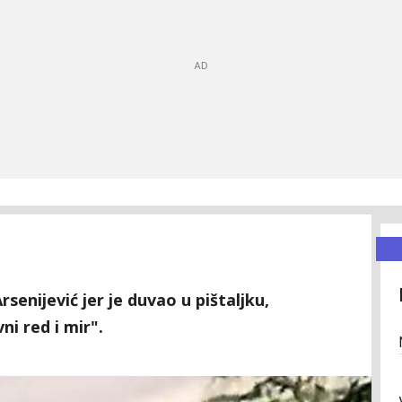
enijević jer je duvao u pištaljku,
ni red i mir".