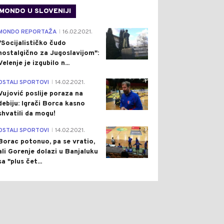
MONDO U SLOVENIJI
4
MONDO REPORTAŽA
16.02.2021.
|
"Socijalističko čudo
nostalgično za Jugoslavijom":
Velenje je izgubilo n...
1
OSTALI SPORTOVI
14.02.2021.
|
Vujović poslije poraza na
debiju: Igrači Borca kasno
shvatili da mogu!
3
OSTALI SPORTOVI
14.02.2021.
|
Borac potonuo, pa se vratio,
ali Gorenje dolazi u Banjaluku
sa "plus čet...