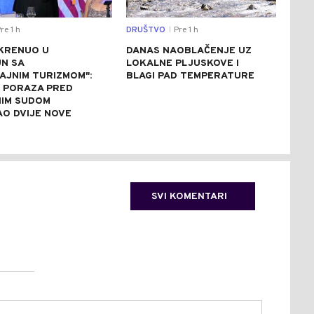
re 1 h
DRUŠTVO
Pre 1 h
REGI
|
KRENUO U
DANAS NAOBLAČENJE UZ
IST
N SA
LOKALNE PLJUSKOVE I
BEZ
AJNIM TURIZMOM":
BLAGI PAD TEMPERATURE
IST
E PORAZA PRED
BUN
IM SUDOM
AO DVIJE NOVE
SVI KOMENTARI