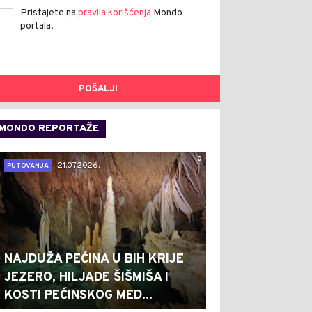
Pristajete na
pravila korišćenja
Mondo
portala.
POŠALJI
MONDO REPORTAŽE
0
21.07.2026.
PUTOVANJA
NAJDUŽA PEĆINA U BIH KRIJE
JEZERO, HILJADE ŠIŠMIŠA I
KOSTI PEĆINSKOG MED...