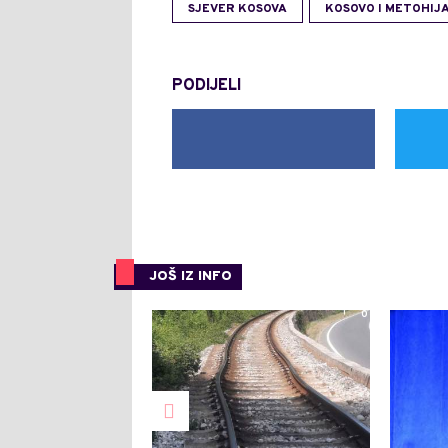
SJEVER KOSOVA
KOSOVO I METOHIJ
PODIJELI
JOŠ IZ INFO
0