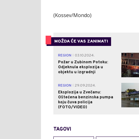
(Kossev/Mondo)
MOŽDA ĆE VAS ZANIMATI
REGION
03.10.2024.
|
Požar u Zubinom Potoku:
Odjeknula eksplozija u
objektu u izgradnji
REGION
29.09.2024.
|
Eksplozija u Zvečanu:
Oštećena benzinska pumpa
koju čuva policija
(FOTO/VIDEO)
TAGOVI