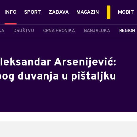
INFO
SPORT
ZABAVA
MAGAZIN
MOBIT
KA
DRUŠTVO
CRNA HRONIKA
BANJALUKA
REGION
eksandar Arsenijević:
bog duvanja u pištaljku