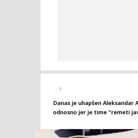
Uroš
AUTOR
0
Matejić
Danas je uhapšen Aleksandar Ars
odnosno jer je time "remeti jav