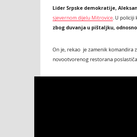
Lider Srpske demokratije, Aleksan
sjevernom dijelu Mitrovice
. U policiji
zbog duvanja u pištaljku, odnosno 
On je, rekao je zamenik komandira za 
novootvorenog restorana poslastičarni