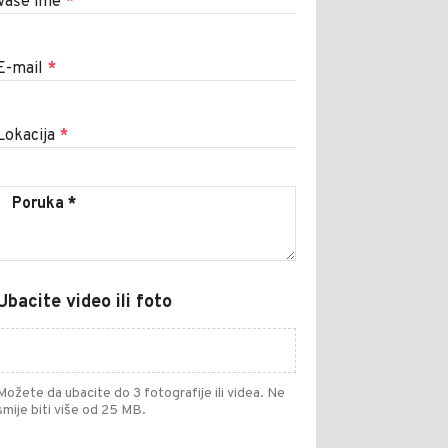
Vaše ime
*
E-mail
*
Lokacija
*
Ubacite video ili foto
Možete da ubacite do 3 fotografije ili videa. Ne
smije biti više od 25 MB.