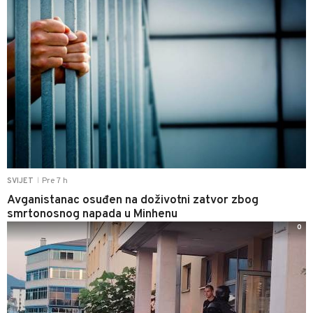
Pre 7 h
SVIJET
|
Avganistanac osuđen na doživotni zatvor zbog
smrtonosnog napada u Minhenu
0