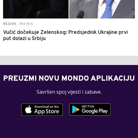
Pre 10 h
REGION
|
Vučić dočekuje Zelenskog: Predsjednik Ukrajine prvi
put dolazi u Srbiju
PREUZMI NOVU MONDO APLIKACIJU
Savršen spoj vijesti i zabave.