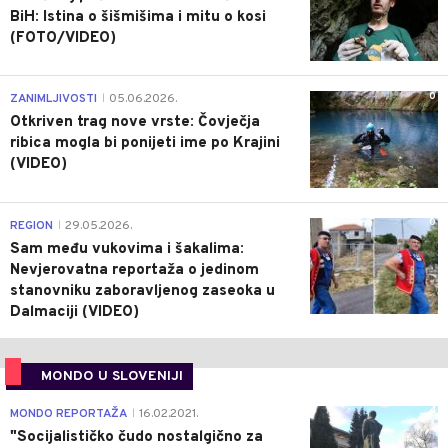
BiH: Istina o šišmišima i mitu o kosi
(FOTO/VIDEO)
0
ZANIMLJIVOSTI
05.06.2026.
|
Otkriven trag nove vrste: Čovječja
ribica mogla bi ponijeti ime po Krajini
(VIDEO)
0
REGION
29.05.2026.
|
Sam među vukovima i šakalima:
Nevjerovatna reportaža o jedinom
stanovniku zaboravljenog zaseoka u
Dalmaciji (VIDEO)
MONDO U SLOVENIJI
4
MONDO REPORTAŽA
16.02.2021.
|
"Socijalističko čudo nostalgično za