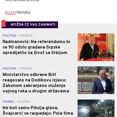
(
Kurir
/Mondo)
MOŽDA ĆE VAS ZANIMATI
1
POLITIKA
11.11.2024.
|
Radmanović: Na referendumu bi
se 90 odsto građana Srpske
opredijelilo za život sa Srbijom
3
POLITIKA
11.11.2024.
|
Ministarstvo odbrane BiH
reagovalo na Dodikovu izjavu:
Zakonom zabranjeno služenje
vojnog roka u drugim državama
0
FUDBAL
11.11.2024.
|
Ne boli samo Piksija glava,
Švajcarci se raspadaju: Pola tima