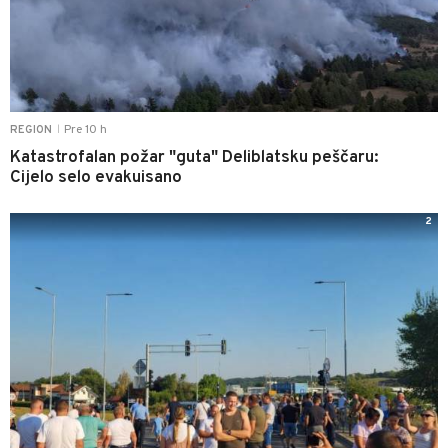
Pre 10 h
REGION
|
Katastrofalan požar "guta" Deliblatsku peščaru:
Cijelo selo evakuisano
2