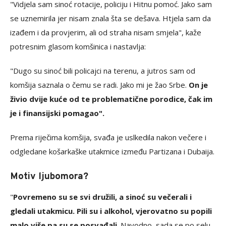
"Vidjela sam sinoć rotacije, policiju i Hitnu pomoć. Jako sam
se uznemirila jer nisam znala šta se dešava. Htjela sam da
izađem i da provjerim, ali od straha nisam smjela", kaže
potresnim glasom komšinica i nastavlja:
"Dugo su sinoć bili policajci na terenu, a jutros sam od
komšija saznala o čemu se radi. Jako mi je žao Srbe.
On je
živio dvije kuće od te problematične porodice, čak im
je i finansijski pomagao".
Prema riječima komšija, svađa je uslkedila nakon večere i
odgledane košarkaške utakmice između Partizana i Dubaija.
Motiv ljubomora?
"
Povremeno su se svi družili, a sinoć su večerali i
gledali utakmicu. Pili su i alkohol, vjerovatno su popili
malo više pa su se posvađali
. Navodno, sada se po selu