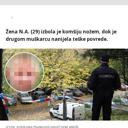
Aleksandra
AUTOR
1
Virijević
Žena N.A. (29) izbola je komšiju nožem, dok je
drugom muškarcu nanijela teške povrede.
IZVOR: KURIR/ANA PAUNKOVIĆ/DRUŠTVENE MREŽE