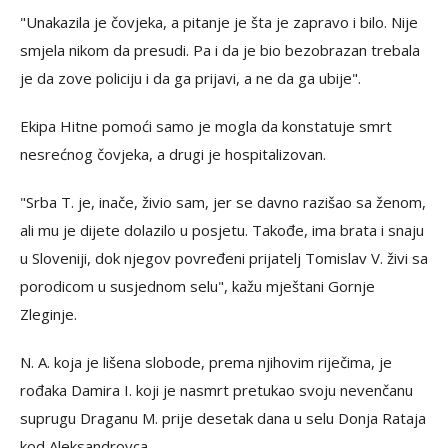
"Unakazila je čovjeka, a pitanje je šta je zapravo i bilo. Nije
smjela nikom da presudi. Pa i da je bio bezobrazan trebala
je da zove policiju i da ga prijavi, a ne da ga ubije".
Ekipa Hitne pomoći samo je mogla da konstatuje smrt
nesrećnog čovjeka, a drugi je hospitalizovan.
"Srba T. je, inače, živio sam, jer se davno razišao sa ženom,
ali mu je dijete dolazilo u posjetu. Takođe, ima brata i snaju
u Sloveniji, dok njegov povređeni prijatelj Tomislav V. živi sa
porodicom u susjednom selu", kažu mještani Gornje
Zleginje.
N. A. koja je lišena slobode, prema njihovim riječima, je
rođaka Damira I. koji je nasmrt pretukao svoju nevenčanu
suprugu Draganu M. prije desetak dana u selu Donja Rataja
kod Aleksandrovca.