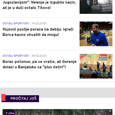
Jugoslavijom": Velenje je izgubilo naziv,
ali je u duši ostalo Titovo!
1
OSTALI SPORTOVI
14.02.2021.
|
Vujović poslije poraza na debiju: Igrači
Borca kasno shvatili da mogu!
3
OSTALI SPORTOVI
14.02.2021.
|
Borac potonuo, pa se vratio, ali Gorenje
dolazi u Banjaluku sa "plus četiri"!
PROČITAJ JOŠ
0
5 slika