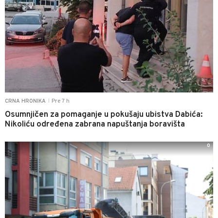
Pre 7 h
CRNA HRONIKA
|
Osumnjičen za pomaganje u pokušaju ubistva Dabića:
Nikoliću određena zabrana napuštanja boravišta
0