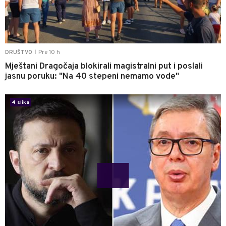
Pre 10 h
DRUŠTVO
|
Mještani Dragočaja blokirali magistralni put i poslali
jasnu poruku: "Na 40 stepeni nemamo vode"
1
4 slika