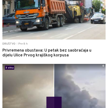
Pre 8 h
DRUŠTVO
|
Privremena obustava: U petak bez saobraćaja u
dijelu Ulice Prvog krajiškog korpusa
0
3 slika