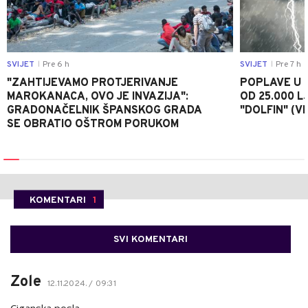
SVIJET
Pre 6 h
SVIJET
Pre 7 h
|
|
"ZAHTIJEVAMO PROTJERIVANJE
POPLAVE U K
MAROKANACA, OVO JE INVAZIJA":
OD 25.000 LJ
GRADONAČELNIK ŠPANSKOG GRADA
"DOLFIN" (V
SE OBRATIO OŠTROM PORUKOM
KOMENTARI
1
SVI KOMENTARI
Zole
12.11.2024. / 09:31
Ciganska posla