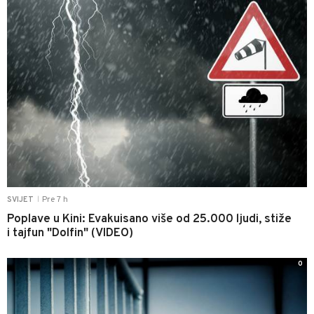
Pre 7 h
SVIJET
|
Poplave u Kini: Evakuisano više od 25.000 ljudi, stiže
i tajfun "Dolfin" (VIDEO)
0