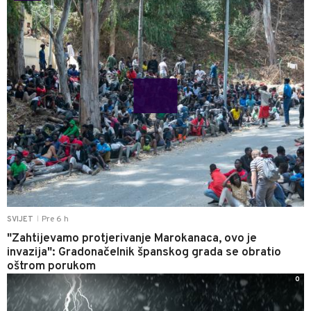
Pre 6 h
SVIJET
|
"Zahtijevamo protjerivanje Marokanaca, ovo je
invazija": Gradonačelnik španskog grada se obratio
oštrom porukom
0