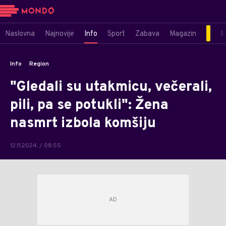
Naslovna
Najnovije
Info
Sport
Zabava
Magazin
M
Info
Region
"Gledali su utakmicu, večerali,
pili, pa se potukli": Žena
nasmrt izbola komšiju
12.11.2024. / 08:55