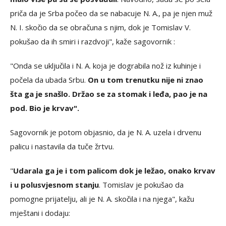
priča da je Srba počeo da se nabacuje N. A., pa je njen muž
N. I. skočio da se obračuna s njim, dok je Tomislav V.
pokušao da ih smiri i razdvoji", kaže sagovornik :
"Onda se uključila i N. A. koja je dograbila nož iz kuhinje i
počela da ubada Srbu.
On u tom trenutku nije ni znao
šta ga je snašlo. Držao se za stomak i leđa, pao je na
pod. Bio je krvav".
Sagovornik je potom objasnio, da je N. A. uzela i drvenu
palicu i nastavila da tuče žrtvu.
"
Udarala ga je i tom palicom dok je ležao, onako krvav
i u polusvjesnom stanju
. Tomislav je pokušao da
pomogne prijatelju, ali je N. A. skočila i na njega", kažu
mještani i dodaju: