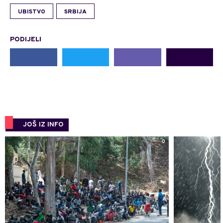
UBISTVO
SRBIJA
PODIJELI
JOŠ IZ INFO
0