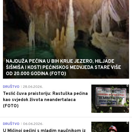
NAJDUŽA PEĆINA U BIH KRIJE JEZERO, HILJADE
ŠIŠMIŠA I KOSTI PEĆINSKOG MEDVJEDA STARE VIŠE
OD 20.000 GODINA (FOTO)
0
DRUŠTVO
28.06.2026.
|
Teslić čuva praistoriju: Rastuška pećina
kao svjedok života neandertalaca
(FOTO)
0
DRUŠTVO
06.06.2026.
|
U Mićinoj pećini s mladim naučnikom iz