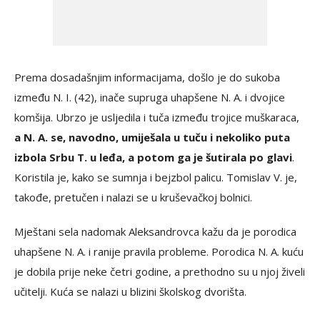
Prema dosadašnjim informacijama, došlo je do sukoba
između N. I. (42), inače supruga uhapšene N. A. i dvojice
komšija. Ubrzo je usljedila i tuča između trojice muškaraca,
a N. A. se, navodno, umiješala u tuču i nekoliko puta
izbola Srbu T. u leđa, a potom ga je šutirala po glavi
.
Koristila je, kako se sumnja i bejzbol palicu. Tomislav V. je,
takođe, pretučen i nalazi se u kruševačkoj bolnici.
Mještani sela nadomak Aleksandrovca kažu da je porodica
uhapšene N. A. i ranije pravila probleme. Porodica N. A. kuću
je dobila prije neke četri godine, a prethodno su u njoj živeli
učitelji. Kuća se nalazi u blizini školskog dvorišta.