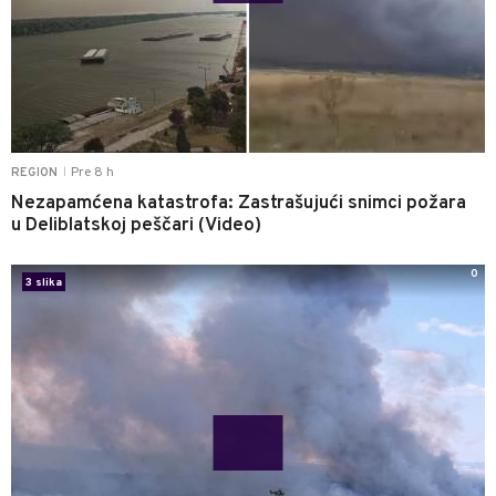
Pre 8 h
REGION
|
Nezapamćena katastrofa: Zastrašujući snimci požara
u Deliblatskoj peščari (Video)
0
3 slika