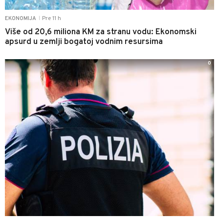
Pre 11 h
EKONOMIJA
|
Više od 20,6 miliona KM za stranu vodu: Ekonomski
apsurd u zemlji bogatoj vodnim resursima
0