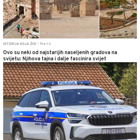
Pre 1 h
ISTORIJA KOJA ŽIVI
|
Ovo su neki od najstarijih naseljenih gradova na
svijetu: Njihova tajna i dalje fascinira svijet
0