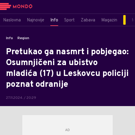
Naslovna
Najnovije
Info
Sport
Zabava
Magazin
M
Info
Region
Pretukao ga nasmrt i pobjegao:
Osumnjičeni za ubistvo
mladića (17) u Leskovcu policiji
poznat odranije
27.11.2024. / 20:29