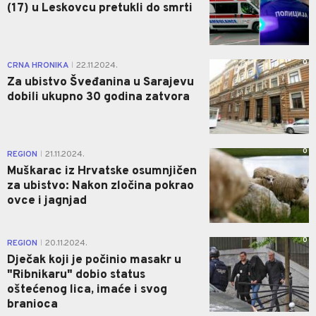
(17) u Leskovcu pretukli do smrti
0
CRNA HRONIKA
22.11.2024.
|
Za ubistvo Šveđanina u Sarajevu
dobili ukupno 30 godina zatvora
0
REGION
21.11.2024.
|
Muškarac iz Hrvatske osumnjičen
za ubistvo: Nakon zločina pokrao
ovce i jagnjad
0
REGION
20.11.2024.
|
Dječak koji je počinio masakr u
"Ribnikaru" dobio status
oštećenog lica, imaće i svog
branioca