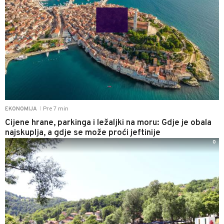
Pre 7 min
EKONOMIJA
|
Cijene hrane, parkinga i ležaljki na moru: Gdje je obala
najskuplja, a gdje se može proći jeftinije
0