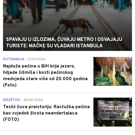
SPAVAJU U IZLOZIMA, ČUVAJU METRO I OSVAJAJU
TURISTE: MAČKE SU VLADARI ISTANBULA
0
PUTOVANJA
21.07.2026.
|
Najduža pećina u BiH krije jezero,
hiljade šišmiša i kosti pećinskog
medvjeda stare više od 20.000 godina
(Foto)
0
DRUŠTVO
28.06.2026.
|
Teslić čuva praistoriju: Rastuška pećina
kao svjedok života neandertalaca
(FOTO)