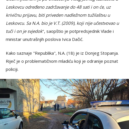
Leskovcu određeno zadržavanje do 48 sati i on će, uz
krivičnu prijavu, biti priveden nadležnom tužilaštvu u
Leskovcu. Sa N.A. bio je V.T. (2009), koji nije učestvovao u
tuči i on je svjedok
", saopštio je potpredsjednik Vlade i
ministar unutrašnjih poslova Ivica Dačić.
Kako saznaje "Republika", N.A. (18) je iz Donjeg Stopanja.
Riječ je o problematičnom mladiću koji je odranije poznat
policiji.