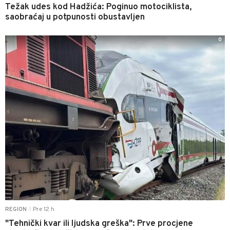
Težak udes kod Hadžića: Poginuo motociklista,
saobraćaj u potpunosti obustavljen
0
Pre 12 h
REGION
|
"Tehnički kvar ili ljudska greška": Prve procjene