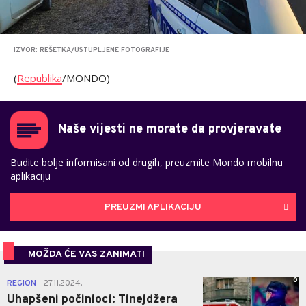
IZVOR: REŠETKA/USTUPLJENE FOTOGRAFIJE
(
Republika
/MONDO)
Naše vijesti ne morate da provjeravate
Budite bolje informisani od drugih, preuzmite Mondo mobilnu
aplikaciju
PREUZMI APLIKACIJU
MOŽDA ĆE VAS ZANIMATI
0
REGION
27.11.2024.
|
Uhapšeni počinioci: Tinejdžera