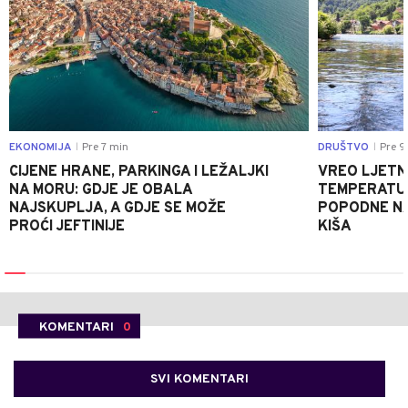
EKONOMIJA
Pre 7 min
DRUŠTVO
Pre 9
|
|
CIJENE HRANE, PARKINGA I LEŽALJKI
VREO LJETN
NA MORU: GDJE JE OBALA
TEMPERATUR
NAJSKUPLJA, A GDJE SE MOŽE
POPODNE NA
PROĆI JEFTINIJE
KIŠA
KOMENTARI
0
SVI KOMENTARI