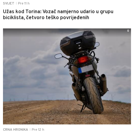
Pre 11 h
SVIJET
|
Užas kod Torina: Vozač namjerno udario u grupu
biciklista, četvoro teško povrijeđenih
0
Pre 12 h
CRNA HRONIKA
|