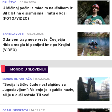
0
DRUŠTVO
06.06.2026.
|
U Mićinoj pećini s mladim naučnikom iz
BiH: Istina o šišmišima i mitu o kosi
(FOTO/VIDEO)
0
ZANIMLJIVOSTI
05.06.2026.
|
Otkriven trag nove vrste: Čovječja
ribica mogla bi ponijeti ime po Krajini
(VIDEO)
MONDO U SLOVENIJI
4
MONDO REPORTAŽA
16.02.2021.
|
"Socijalističko čudo nostalgično za
Jugoslavijom": Velenje je izgubilo naziv,
ali je u duši ostalo Titovo!
1
OSTALI SPORTOVI
14.02.2021.
|