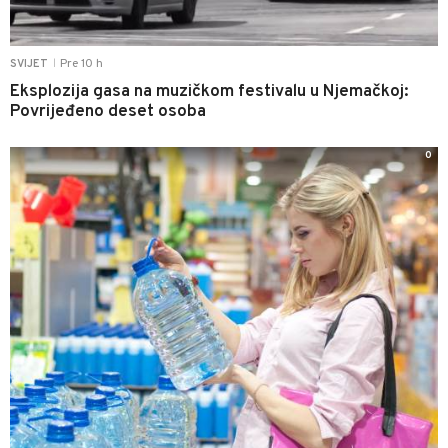
Pre 10 h
SVIJET
|
Eksplozija gasa na muzičkom festivalu u Njemačkoj:
Povrijeđeno deset osoba
0