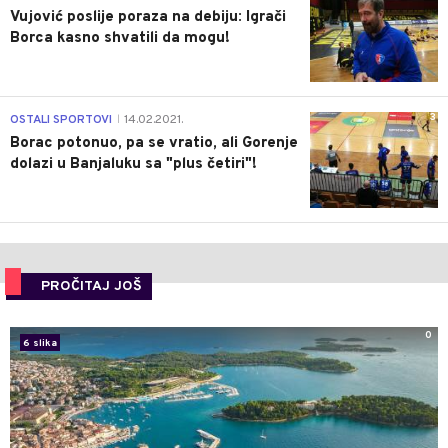
Vujović poslije poraza na debiju: Igrači
Borca kasno shvatili da mogu!
3
OSTALI SPORTOVI
14.02.2021.
|
Borac potonuo, pa se vratio, ali Gorenje
dolazi u Banjaluku sa "plus četiri"!
PROČITAJ JOŠ
0
6 slika