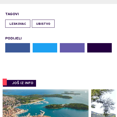
TAGOVI
LESKOVAC
UBISTVO
PODIJELI
JOŠ IZ INFO
0