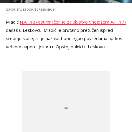
IZVOR: FACEBOOK/SCREENSHOT
Mladić
N.A. (18) osumnjičen je za ubistvo tinejdžera A.I. (17)
danas u Leskovcu. Mladić je brutalno pretučen ispred
srednje škole, ali je nažalost podlegao povredama uprkos
velikom naporu ljekara u Opštoj bolnici u Leskovcu.