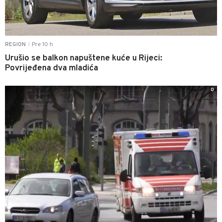
Pre 10 h
REGION
|
Urušio se balkon napuštene kuće u Rijeci:
Povrijeđena dva mladića
0