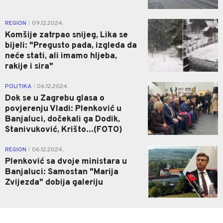
0
REGION
09.12.2024.
|
Komšije zatrpao snijeg, Lika se
bijeli: "Pregusto pada, izgleda da
neće stati, ali imamo hljeba,
rakije i sira"
0
POLITIKA
06.12.2024.
|
Dok se u Zagrebu glasa o
povjerenju Vladi: Plenković u
Banjaluci, dočekali ga Dodik,
Stanivuković, Krišto...(FOTO)
1
REGION
06.12.2024.
|
Plenković sa dvoje ministara u
Banjaluci: Samostan "Marija
Zvijezda" dobija galeriju