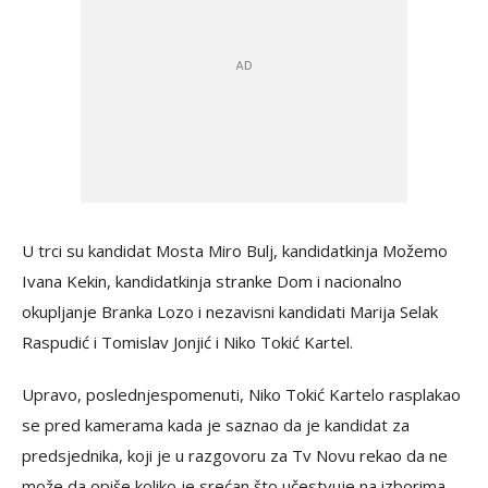
U trci su kandidat Mosta Miro Bulj, kandidatkinja Možemo
Ivana Kekin, kandidatkinja stranke Dom i nacionalno
okupljanje Branka Lozo i nezavisni kandidati Marija Selak
Raspudić i Tomislav Jonjić i Niko Tokić Kartel.
Upravo, poslednjespomenuti, Niko Tokić Kartelo rasplakao
se pred kamerama kada je saznao da je kandidat za
predsjednika, koji je u razgovoru za Tv Novu rekao da ne
može da opiše koliko je srećan što učestvuje na izborima.