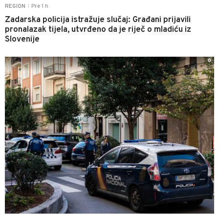
Pre 1 h
REGION
|
Zadarska policija istražuje slučaj: Građani prijavili
pronalazak tijela, utvrđeno da je riječ o mladiću iz
Slovenije
0