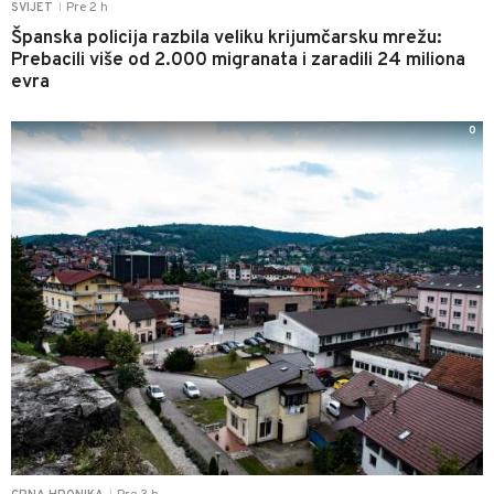
Pre 2 h
SVIJET
|
Španska policija razbila veliku krijumčarsku mrežu:
Prebacili više od 2.000 migranata i zaradili 24 miliona
evra
0