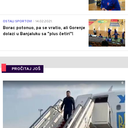
3
OSTALI SPORTOVI
14.02.2021.
|
Borac potonuo, pa se vratio, ali Gorenje
dolazi u Banjaluku sa "plus četiri"!
PROČITAJ JOŠ
0