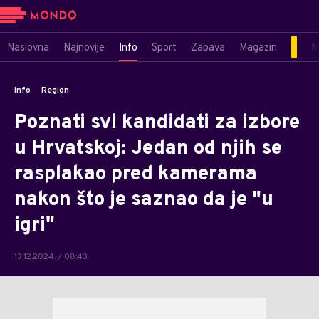
Naslovna
Najnovije
Info
Sport
Zabava
Magazin
M
Info
Region
Poznati svi kandidati za izbore
u Hrvatskoj: Jedan od njih se
rasplakao pred kamerama
nakon što je saznao da je "u
igri"
13.12.2024. / 08:43