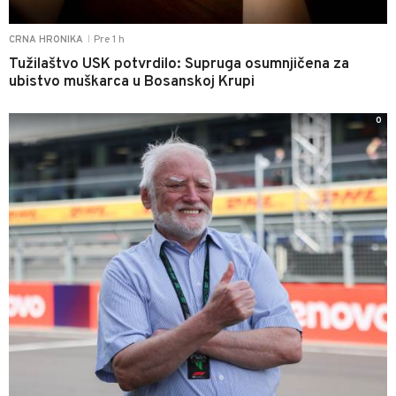
Pre 1 h
CRNA HRONIKA
|
Tužilaštvo USK potvrdilo: Supruga osumnjičena za
ubistvo muškarca u Bosanskoj Krupi
0