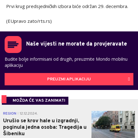
Prvi krug predsjedničkih izbora biće održan 29. decembra.
(EUpravo zato/rts.rs)
Naše vijesti ne morate da provjeravate
Budite bolje informisani od drugih, preuzmite Mondo mobilnu
aplikaciju
PREUZMI APLIKACIJU
MOŽDA ĆE VAS ZANIMATI
0
REGION
12.12.2024.
|
Urušio se krov hale u izgradnji,
poginula jedna osoba: Tragedija u
Šibeniku