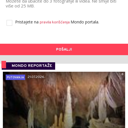
Možete da ubacite do 3 fotografije ili videa. Ne smije biti
više od 25 MB.
Pristajete na
Mondo portala.
pravila korišćenja
POŠALJI
MONDO REPORTAŽE
0
21.07.2026.
PUTOVANJA