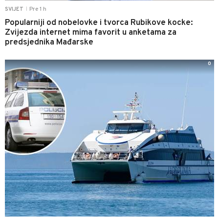
Pre 1 h
SVIJET
|
Popularniji od nobelovke i tvorca Rubikove kocke:
Zvijezda internet mima favorit u anketama za
predsjednika Mađarske
0