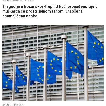
Pre 3 h
CRNA HRONIKA
|
Tragedija u Bosanskoj Krupi: U kući pronađeno tijelo
muškarca sa prostrijelnom ranom, uhapšena
osumnjičena osoba
0
Pre 3 h
SVIJET
|