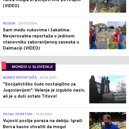
ribica mogla bi ponijeti ime po Krajini
(VIDEO)
0
REGION
29.05.2026.
|
Sam među vukovima i šakalima:
Nevjerovatna reportaža o jedinom
stanovniku zaboravljenog zaseoka u
Dalmaciji (VIDEO)
MONDO U SLOVENIJI
4
MONDO REPORTAŽA
16.02.2021.
|
"Socijalističko čudo nostalgično za
Jugoslavijom": Velenje je izgubilo naziv,
ali je u duši ostalo Titovo!
1
OSTALI SPORTOVI
14.02.2021.
|
Vujović poslije poraza na debiju: Igrači
Borca kasno shvatili da mogu!