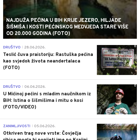
NAJDUŽA PEĆINA U BIH KRIJE JEZERO, HILJADE
ŠIŠMIŠA I KOSTI PEĆINSKOG MEDVJEDA STARE VIŠE
OD 20.000 GODINA (FOTO)
0
DRUŠTVO
28.06.2026.
|
Teslić čuva praistoriju: Rastuška pećina
kao svjedok života neandertalaca
(FOTO)
0
DRUŠTVO
06.06.2026.
|
U Mićinoj pećini s mladim naučnikom iz
BiH: Istina o šišmišima i mitu o kosi
(FOTO/VIDEO)
0
ZANIMLJIVOSTI
05.06.2026.
|
Otkriven trag nove vrste: Čovječja