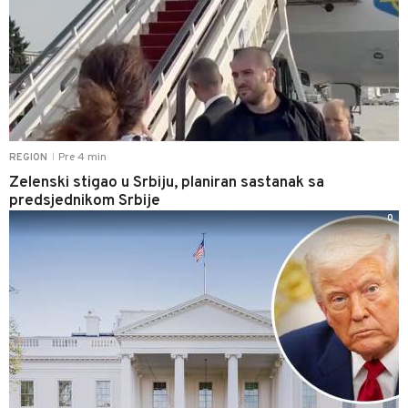
Pre 4 min
REGION
|
Zelenski stigao u Srbiju, planiran sastanak sa
predsjednikom Srbije
0