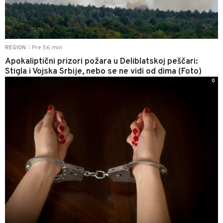
Pre 56 min
REGION
|
Apokaliptični prizori požara u Deliblatskoj peščari:
Stigla i Vojska Srbije, nebo se ne vidi od dima (Foto)
0